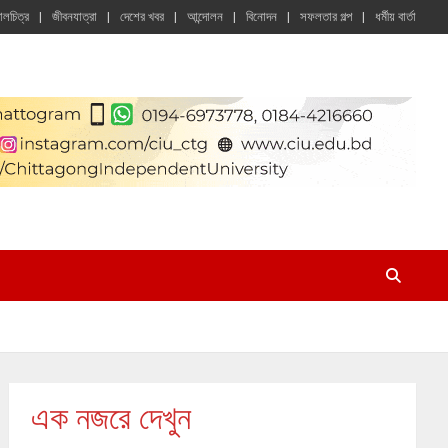
চালচিত্র
জীবনযাত্রা
দেশের খবর
আন্দোলন
বিনোদন
সফলতার গল্প
ধর্মীয় বার্তা
এক নজরে দেখুন