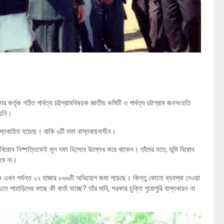
্তৃক গঠিত পার্বত্য চট্টগ্রামবিষয়ক জাতীয় কমিটি ও পার্বত্য চট্টগ্রাম জনসংহতি
য়নি।
াস্তবায়িত হয়েছে। বাকি ৯টি দফা বাস্তবায়নাধীন।
 বিরোধ নিষ্পত্তিকেই মূল দফা হিসেবে উল্লেখ করে থাকেন। তাঁদের মতে, ভূমি বিরোধ
াবে না।
 এখন পর্যন্ত ২২ হাজার ৮৬৬টি অভিযোগ জমা পড়েছে। কিন্তু কোনো ব্যবস্থা নেওয়া
হাড়িদের কাছে কী বার্তা যাচ্ছে? তাঁর দাবি, সরকার চুক্তি পুরোপুরি বাস্তবায়ন না