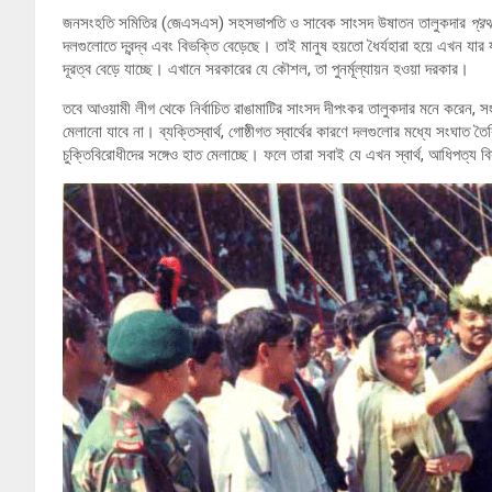
জনসংহতি সমিতির (জেএসএস) সহসভাপতি ও সাবেক সাংসদ উষাতন তালুকদার
প্র
দলগুলোতে দ্বন্দ্ব এবং বিভক্তি বেড়েছে। তাই মানুষ হয়তো ধৈর্যহারা হয়ে এখন যার য
দূরত্ব বেড়ে যাচ্ছে। এখানে সরকারের যে কৌশল, তা পুনর্মূল্যায়ন হওয়া দরকার।
তবে আওয়ামী লীগ থেকে নির্বাচিত রাঙামাটির সাংসদ দীপংকর তালুকদার মনে করেন, সং
মেলানো যাবে না। ব্যক্তিস্বার্থ, গোষ্ঠীগত স্বার্থের কারণে দলগুলোর মধ্যে সংঘাত
চুক্তিবিরোধীদের সঙ্গেও হাত মেলাচ্ছে। ফলে তারা সবাই যে এখন স্বার্থ, আধিপত্য বি