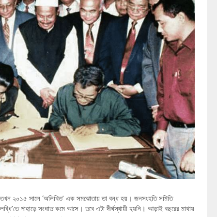
লছিল, তখন ২০১৫ সালে ‘অলিখিত’ এক সমঝোতায় তা বন্ধ হয়। জনসংহতি সমিতি
তে পাহাড়ে সংঘাত কমে আসে। তবে এটা দীর্ঘস্থায়ী হয়নি। আড়াই বছরের মাথায়