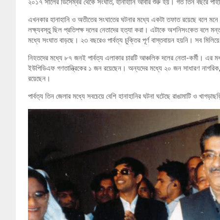
২০১৭ সালের ডিসেম্বর থেকে সংঘাত, হানাহানি আবার শুরু হয়। গত তিন বছরে পাহ
এখনকার হানাহানি ও অতীতের সংঘাতের ঘটনার মধ্যে একটা তফাত রয়েছে বলে মনে
লক্ষ্যবস্তু ছিল প্রতিপক্ষ দলের নেতাদের হত্যা করা। এটাকে অশনিসংকেত বলে মন
মধ্যে সংঘাত বাড়ছে। ২৩ বছরেও পার্বত্য চুক্তির পূর্ণ বাস্তবায়ন হয়নি। সব মিলিয়ে
নিহতদের মধ্যে ৮৭ জনই পার্বত্য এলাকার চারটি আঞ্চলিক দলের নেতা-কর্মী। 
ইউপিডিএফ গণতান্ত্রিকের ১ জন রয়েছেন। অন্যদের মধ্যে ২০ জন সাধারণ নাগরিক
রয়েছেন।
পার্বত্য তিন জেলার মধ্যে সবচেয়ে বেশি হানাহানির ঘটনা ঘটেছে রাঙামাটি ও খাগ