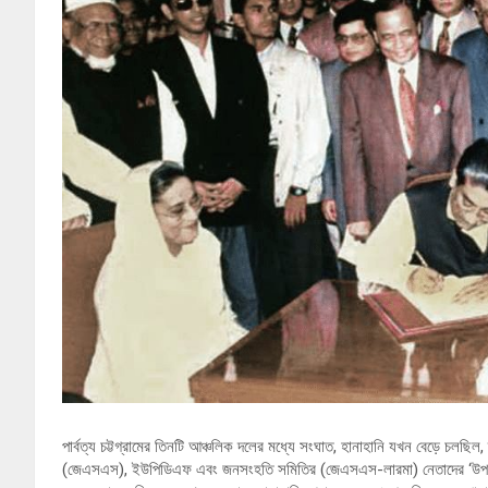
পার্বত্য চট্টগ্রামের তিনটি আঞ্চলিক দলের মধ্যে সংঘাত, হানাহানি যখন বেড়ে চ
(জেএসএস), ইউপিডিএফ এবং জনসংহতি সমিতির (জেএসএস-লারমা) নেতাদের ‘উপলব্ধি’