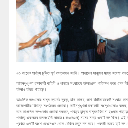
২৩ বছরেও পার্বত্য চুক্তি পূর্ণ বাস্তবায়ন হয়নি। পাহাড়ের মানুষের মধ্যে হতাশা
আইনশৃঙ্খলা রক্ষাকারী বাহিনী ও পাহাড়ে সংঘাতের ঘটনাগুলো পর্যবেক্ষণ করে এমন ব
ঘটনাও ঘটছে পাহাড়ে।
আঞ্চলিক দলগুলোর মধ্যে স্বার্থের দ্বন্দ্ব, চাঁদা আদায়, ভাগ-বাঁটোয়ারাকেই সংঘাত-হা
জাতিগোষ্ঠীর বিভিন্ন সংগঠনের নেতারা। আইনশৃঙ্খলা রক্ষাকারী সংস্থাগুলোও বলছে, হান
তবে আঞ্চলিক দলগুলোর নেতারা বলছেন, পার্বত্য চুক্তি বাস্তবায়িত না হওয়ায় পাহাড
পাহাড়ে একসময় জনসংহতি সমিতি (জেএসএস) নামের মাত্র একটি দল ছিল। এই দলের
প্রথমে একটি অংশ জেএসএস থেকে বেরিয়ে নতুন দল করে। পরবর্তী সময়ে দুটি দল 