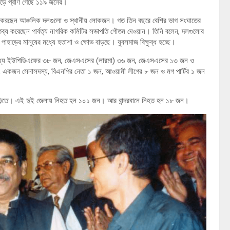
াড়ে প্রাণ গেছে ১১৯ জনের।
 করছেন আঞ্চলিক দলগুলো ও স্থানীয় লোকজন। গত তিন বছরে বেশির ভাগ সংঘাতের
্তব্য করেছেন পার্বত্য নাগরিক কমিটির সভাপতি গৌতম দেওয়ান। তিনি বলেন, দলগুলোর
 পাহাড়ের মানুষের মধ্যে হতাশা ও ক্ষোভ বাড়ছে। যুবসমাজ বিক্ষুব্ধ হচ্ছে।
এর মধ্য ইউপিডিএফের ৩৮ জন, জেএসএসের (লারমা) ৩৬ জন, জেএসএসের ১৩ জন ও
, একজন সেনাসদস্য, বিএনপির নেতা ১ জন, আওয়ামী লীগের ৮ জন ও মগ পার্টির ১ জন
ড়াছড়িতে। এই দুই জেলায় নিহত হন ১০১ জন। আর বান্দরবানে নিহত হন ১৮ জন।