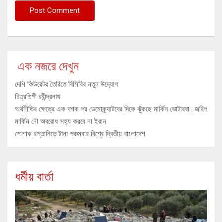
এক নজরে দেখুন
দেশি কিউরেটর তৈরিতে বিসিবির নতুন উদ্যোগ
চিত্রশিল্পী রবীন্দ্রনাথ
অর্থনীতির ক্ষেত্রে এক দশক পর ডেমোক্র্যাটদের দিকে ঝুঁকছে মার্কিন ভোটাররা : জরিপ
মার্কিন নৌ অবরোধ সহ্য করবে না ইরান
পোশাক রপ্তানিতে টানা পঞ্চমবার বিশ্বে দ্বিতীয় বাংলাদেশ
ধর্মীয় বার্তা