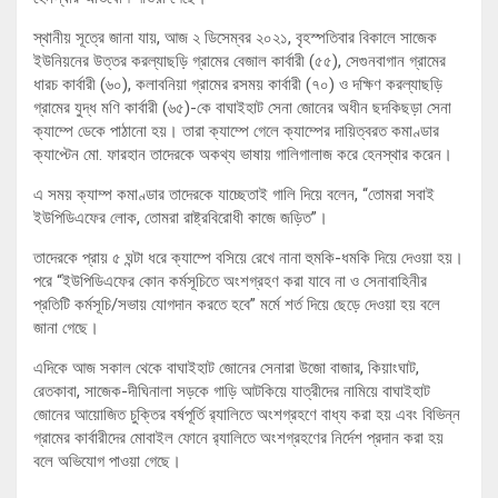
স্থানীয় সূত্রে জানা যায়, আজ ২ ডিসেম্বর ২০২১, বৃহস্পতিবার বিকালে সাজেক
ইউনিয়নের উত্তর করল্যাছড়ি গ্রামের বেজাল কার্বারী (৫৫), সেগুনবাগান গ্রামের
ধারচ কার্বারী (৬০), কলাবনিয়া গ্রামের রসময় কার্বারী (৭০) ও দক্ষিণ করল্যাছড়ি
গ্রামের ‍যুদ্ধ মণি কার্বারী (৬৫)-কে বাঘাইহাট সেনা জোনের অধীন ছদকিছড়া সেনা
ক্যাম্পে ডেকে পাঠানো হয়। তারা ক্যাম্পে গেলে ক্যাম্পের দায়িত্বরত কমাণ্ডার
ক্যাপ্টেন মো. ফারহান তাদেরকে অকথ্য ভাষায় গালিগালাজ করে হেনস্থার করেন।
এ সময় ক্যাম্প কমাণ্ডার তাদেরকে যাচ্ছেতাই গালি দিয়ে বলেন, “তোমরা সবাই
ইউপিডিএফের লোক, তোমরা রাষ্ট্রবিরোধী কাজে জড়িত”।
তাদেরকে প্রায় ৫ ঘন্টা ধরে ক্যাম্পে বসিয়ে রেখে নানা হুমকি-ধমকি দিয়ে দেওয়া হয়।
পরে “ইউপিডিএফের কোন কর্মসূচিতে অংশগ্রহণ করা যাবে না ও সেনাবাহিনীর
প্রতিটি কর্মসূচি/সভায় যোগদান করতে হবে” মর্মে শর্ত দিয়ে ছেড়ে দেওয়া হয় বলে
জানা গেছে।
এদিকে আজ সকাল থেকে বাঘাইহাট জোনের সেনারা উজো বাজার, কিয়াংঘাট,
রেতকাবা, সাজেক-দীঘিনালা সড়কে গাড়ি আটকিয়ে যাত্রীদের নামিয়ে বাঘাইহাট
জোনের আয়োজিত চুক্তির বর্ষপূর্তি র‌্যালিতে অংশগ্রহণে বাধ্য করা হয় এবং বিভিন্ন
গ্রামের কার্বারীদের মোবাইল ফোনে র‌্যালিতে অংশগ্রহণের নির্দেশ প্রদান করা হয়
বলে অভিযোগ পাওয়া গেছে।