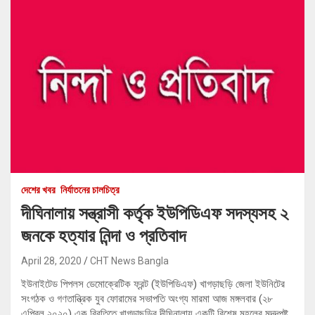
দেশের খবর
নির্যাতনের চালচিত্র
দীঘিনালায় সন্ত্রাসী কর্তৃক ইউপিডিএফ সদস্যসহ ২
জনকে হত্যার নিন্দা ও প্রতিবাদ
April 28, 2020
CHT News Bangla
ইউনাইটেড পিপলস ডেমোক্রেটিক ফ্রন্ট (ইউপিডিএফ) খাগড়াছড়ি জেলা ইউনিটের
সংগঠক ও গণতান্ত্রিক যুব ফোরামের সভাপতি অংগ্য মারমা আজ মঙ্গলবার (২৮
এপ্রিল ২০২০) এক বিবৃতিতে খাগড়াছড়ির দীঘিনালায় একটি বিশেষ মহলের মদদপুষ্ট