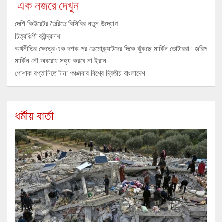
এক নজরে দেখুন
দেশি কিউরেটর তৈরিতে বিসিবির নতুন উদ্যোগ
চিত্রশিল্পী রবীন্দ্রনাথ
অর্থনীতির ক্ষেত্রে এক দশক পর ডেমোক্র্যাটদের দিকে ঝুঁকছে মার্কিন ভোটাররা : জরিপ
মার্কিন নৌ অবরোধ সহ্য করবে না ইরান
পোশাক রপ্তানিতে টানা পঞ্চমবার বিশ্বে দ্বিতীয় বাংলাদেশ
ধর্মীয় বার্তা