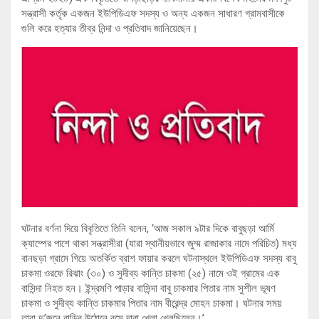
সন্ত্রাসী কর্তৃক একজন ইউপিডিএফ সদস্য ও অন্য একজন সাধারণ গ্রামবাসীকে
গুলি করে হত্যার তীব্র নিন্দা ও প্রতিবাদ জানিয়েছেন।
ঘটনার বর্ণনা দিয়ে বিবৃতিতে তিনি বলেন, ‘আজ সকাল ৯টার দিকে বাবুছড়া আর্মি
ক্যাম্পের পাশে থাকা সন্ত্রাসীরা (যারা স্থানীয়ভাবে জুম্ম রাজাকার নামে পরিচিত) মধ্য
বানছড়া গ্রামে গিয়ে অতর্কিত ব্রাশ ফায়ার করলে ঘটনাস্থলে ইউপিডিএফ সদস্য বাবু
চাকমা ওরফে রিঝাং (৩০) ও সুদীব্য কান্তি চাকমা (২৫) নামে ওই গ্রামের এক
বাসিন্দা নিহত হন। ইন্দ্রমণি পাড়ার বাসিন্দা বাবু চাকমার পিতার নাম সুশীল ভূষণ
চাকমা ও সুদীব্য কান্তি চাকমার পিতার নাম বীরেন্দ্র মোহন চাকমা। ঘটনার সময়
তারা দু’জনে বাড়ির উঠোনে বসে দাবা খেলা খেলছিলেন।’