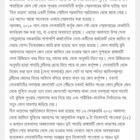
পাহাড়িকে জেল গেট থেকে পূনরায় সেনাবাহিনী কর্তৃক গ্রেফতারের ঘটনা ঘটেছে বলে
‘হিল ভয়েস’ নামের একটি নিউজ পোর্টালে প্রকাশিত প্রতিবেদন থেকে জানা গেছে।
এর আগেও আরো অনেককে এভাবে গ্রেফতার করা হয়েছে।
প্রসঙ্গত, ২০১৮ সাল থেকে সেনাবাহিনী কর্তৃক জেল গেট থেকে গ্রেফতারের বেআইনি
কার্যক্রম শুরু করা হয়, যা এখনো অব্যাহত রয়েছে। এছাড়া আদালতে উপর সেনা
গোয়েন্দাদের নজরদারির পাশাপাশি রাজনৈতিক নেতা-কর্মীদের জর্জকোর্ট থেকে জামিন না
দেয়ার গোপন নিষেধাজ্ঞাও জারি রাখা হয়েছে বলে তথ্য রয়েছে। কোন পাহাড়ি বন্দি
আদালতের আদেশে জেল থেকে জামিনে বের হওয়ার আগে জেল সুপারকে রাঙ্গামাটি
সেনা রিজিয়নে খবর দিতে হয়, তাদের কাছ থেকে অনুমতি নিতে হয়। সেনা রিজিয়নের
অনুমতি ছাড়া পাহাড়ি বন্দীদের ছেড়ে দিতে পারে না জেল কর্তৃপক্ষ। সেনাবাহিনী থেকে
নিষেধ করা হলে তারা (সেনা সদস্যরা) জেল গেটে না আসা পর্যন্ত জামিনপ্রাপ্ত
বন্দীদের জেলের ভিতর অফিসে বসিয়ে রাখতে বাধ্য হয় জেল কর্তৃপক্ষ। যখনই
সেনাবাহিনীর সদস্যরা জেলগেটে এসে পৌঁছবে তখনই জামিন পাওয়া কোন বন্দীকে জেল
থেকে মুক্তি দেওয়া হলে তখন জেলগেটে অপেক্ষায় থাকা সেনা সদস্যরা সাথে সাথেই
ওই বন্দিকে পুনরায় গ্রেফতার করে নিয়ে যায় এবং শারীরিক-মানসিক নির্যাতনের পর
নতুন কোন মামলায় জড়িয়ে দেয়।
হিল ভয়েসের প্রতিবেদনে উল্লেখ করা হয়েছে গত ১৬ ফেব্রুয়ারি ২০২১ আদালত
থেকে জামিনে মুক্তির আদেশের পর আনুমানিক সন্ধ্যা ৬ টা নিকোলাই পাংখোয়া (৫৫)
ও রূপায়ন চাকমাসহ অজ্ঞাতনামা আরও দুই পাহাড়ি রাঙ্গামাটি জেলা কারাগার থেকে
মুক্তি পেয়ে কারাগার থেকে বের হওয়ার সময় সেখানে আগে থেকে অবস্থানরত
কয়েকজন সেনাবাহিনীর সদস্য অস্ত্রের মুখে নিকোলাই পাংখোয়া ও আরও দুই