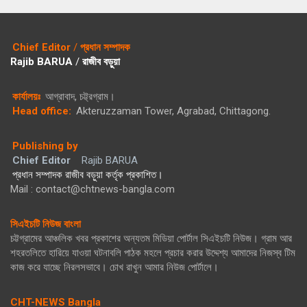
Chief Editor
/
প্রধান সম্পাদক
Rajib BARUA
/
রাজীব বড়ুয়া
কার্যালয়ঃ
আগ্রাবাদ, চট্ট্রগ্রাম।
Head office:
Akteruzzaman Tower, Agrabad, Chittagong.
Publishing by
Chief Editor
Rajib BARUA
প্রধান সম্পাদক রাজীব বড়ুয়া কর্তৃক প্রকাশিত।
Mail : contact@chtnews-bangla.com
সিএইচটি নিউজ বাংলা
চট্টগ্রামের আঞ্চলিক খবর প্রকাশের অন্যতম মিডিয়া পোর্টাল সিএইচটি নিউজ। গ্রাম আর
শহরতলিতে হারিয়ে যাওয়া ঘটনাবলি পাঠক মহলে প্রচার করার উদ্দেশ্য আমাদের নিজস্ব টিম
কাজ করে যাচ্ছে নিরলসভাবে। চোখ রাখুন আমার নিউজ পোর্টালে।
CHT-NEWS Bangla