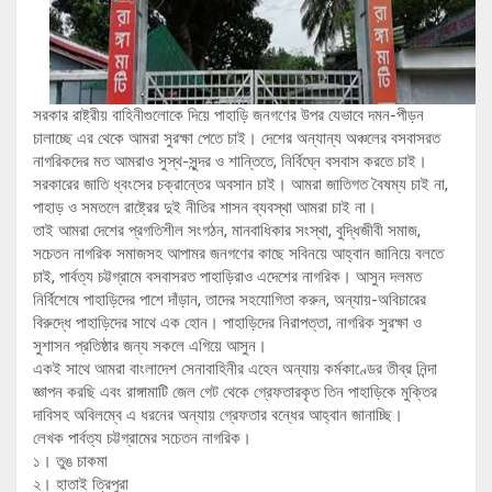
সরকার রাষ্ট্রীয় বাহিনীগুলোকে দিয়ে পাহাড়ি জনগণের উপর যেভাবে দমন-পীড়ন
চালাচ্ছে এর থেকে আমরা সুরক্ষা পেতে চাই। দেশের অন্যান্য অঞ্চলের বসবাসরত
নাগরিকদের মত আমরাও সুস্থ-সুন্দর ও শান্তিতে, নির্বিঘ্নে বসবাস করতে চাই।
সরকারের জাতি ধ্বংসের চক্রান্তের অবসান চাই। আমরা জাতিগত বৈষম্য চাই না,
পাহাড় ও সমতলে রাষ্ট্রের দুই নীতির শাসন ব্যবস্থা আমরা চাই না।
তাই আমরা দেশের প্রগতিশীল সংগঠন, মানবাধিকার সংস্থা, বুদ্ধিজীবী সমাজ,
সচেতন নাগরিক সমাজসহ আপামর জনগণের কাছে সবিনয়ে আহ্বান জানিয়ে বলতে
চাই, পার্বত্য চট্টগ্রামে বসবাসরত পাহাড়িরাও এদেশের নাগরিক। আসুন দলমত
নির্বিশেষে পাহাড়িদের পাশে দাঁড়ান, তাদের সহযোগিতা করুন, অন্যায়-অবিচারের
বিরুদ্ধে পাহাড়িদের সাথে এক হোন। পাহাড়িদের নিরাপত্তা, নাগরিক সুরক্ষা ও
সুশাসন প্রতিষ্ঠার জন্য সকলে এগিয়ে আসুন।
একই সাথে আমরা বাংলাদেশ সেনাবাহিনীর এহেন অন্যায় কর্মকাণ্ডের তীব্র নিন্দা
জ্ঞাপন করছি এবং রাঙ্গামাটি জেল গেট থেকে গ্রেফতারকৃত তিন পাহাড়িকে মুক্তির
দাবিসহ অবিলম্বে এ ধরনের অন্যায় গ্রেফতার বন্ধের আহ্বান জানাচ্ছি।
লেখক পার্বত্য চট্টগ্রামের সচেতন নাগরিক।
১। তুঙ চাকমা
২। হাতাই ত্রিপুরা