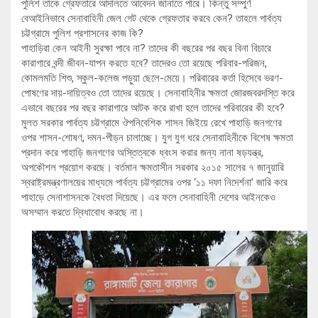
পুলিশ তাকে গ্রেফতারে আদালতে আবেদন জানাতে পারে। কিন্তু সম্পুর্ণ
বেআইনিভাবে সেনাবাহিনী জেল গেট থেকে গ্রেফতার করবে কেন? তাহলে পার্বত্য
চট্টগ্রামে পুলিশ প্রশাসনের কাজ কি?
পাহাড়িরা কেন আইনী সুরক্ষা পাবে না? তাদের কী বছরের পর বছর বিনা বিচারে
কারাগারে বন্দী জীবন-যাপন করতে হবে? তাদেরও তো রয়েছে পরিবার-পরিজন,
কোমলমতি শিশু, স্কুল-কলেজ পড়ুয়া ছেলে-মেয়ে। পরিবারের কর্তা হিসেবে ভরণ-
পোষণের দায়-দায়িত্বও তো তাদের রয়েছে। সেনাবাহিনীর ক্ষমতা জোরজবরদস্তি করে
এভাবে বছরের পর বছর কারাগারে আটক করে রাখা হলে তাদের পরিবারের কী হবে?
মুলত সরকার পার্বত্য চট্টগ্রামে ঔপনিবেশিক শাসন জিইয়ে রেখে পাহাড়ি জনগণের
ওপর শাসন-শোষণ, দমন-পীড়ন চালাচ্ছে। যুগ যুগ ধরে সেনাবাহিনীকে বিশেষ ক্ষমতা
প্রদান করে পাহাড়ি জনগণের অস্তিত্বকে ধ্বংস করার জন্য নানা ষড়যন্ত্র,
অপকৌশল প্রয়োগ করছে। বর্তমান ক্ষমতাসীন সরকার ২০১৫ সালের ৭ জানুয়ারি
স্বরাষ্ট্রমন্ত্রণালয়ের মাধ্যমে পার্বত্য চট্টগ্রামের ওপর ‘১১ দফা নিদের্শনা’ জারি করে
পাহাড়ে সেনাশাসনকে বৈধতা দিয়েছে। এর ফলে সেনাবাহিনী দেশের আইনকেও
অসম্মান করতে দ্বিধাবোধ করছে না।