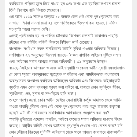
ব্যক্তিকে গাড়িতে তুলে নিয়ে যাওয়া হয় এবং অপর এক ব্যাক্তি রুপায়ন চাকমা
তিনি নিরাপদে বাড়ি ফিরতে পেরেছেন।
এর আগে ২০১৯ সালেও অন্তত ১০ জনকে জেল গেট থেকে পুন:গ্রেফতার করে
সাজানো মিথ্যা মামলা দেয়া হয় বলে প্রতিবেদনে উল্লেখ করা হয়েছে। যদিও
সংখ্যাটা আরো অনেক বেশি।
এতেই প্রতীয়মান হয় যে পার্বত্য চট্টগ্রামে বিশেষত রাঙ্গামাটি কারাগারে পাহাড়ি
বন্দীদের ওপর রাষ্ট্রীয় বাহিনী কিভাবে নিপীড়ন জারি রেখেছে।
বাংলাদেশ সংবিধান সকল নাগরিকদের আইনি সুবিধা পাওয়ার অধিকার দিয়েছে।
সংবিধানের ২৭ অনুচ্ছেদে উল্লেখ রয়েছে- ‘সকল নাগরিক আইনের দৃষ্টিতে সমান
এবং আইনের সমান আশ্রয় লাভের অধিকারী’। ৩১ অনুচ্ছেদে উল্লেখ
রয়েছে-‘আইনের আশ্রয়লাভ এবং আইনানুযায়ী ও কেবল আইনানুযায়ী ব্যবহারলাভ
যে কোন স্থানে অবস্থানরত প্রত্যেক নাগরিকের এবং সাময়িকভাবে বাংলাদেশে
অবস্থানরত অপরাপর ব্যক্তির অবিচ্ছেদ্য অধিকার এবং বিশেষতঃ আইনানুযায়ী
ব্যতীত এমন কোন ব্যবস্থা গ্রহণ করা যাইবে না, যাহাতে কোন ব্যক্তির জীবন,
স্বাধীনতা, দেহ, সুনাম বা সম্পত্তির হানি ঘটে’।
তাহলে প্রশ্ন হলো, কোন আইন দেখিয়ে সেনাবাহিনী কর্তৃক আদালত থেকে জামিন
পাওয়া পাহাড়ি বন্দীদের জেল গেট থেকে পুন:গ্রেফতার করে নতুন মামলায় জড়ানো
হচ্ছে? এটা কী নাগরিকদের সাংবিধানিক অধিকারকে পদধুলিত করা নয়?
পাহাড়ি বন্দিরাতো এদেশের নাগরিক, আইনে তাদেরও সমান অধিকার পাওয়ার বিধান
রয়েছে। রাষ্ট্রীয় বাহিনী দেশের আইনকে বৃদ্ধাঙ্গুলি দেখাতে পারে কেমন করে? যদি
কোন বন্দীদের বিরুদ্ধে সুনির্দিষ্ট অভিযোগ থেকে থাকে তাহলে কারাগারে থাকাকালীন