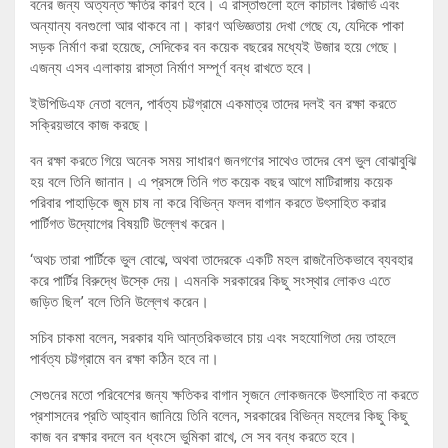
বনের জন্য অত্যন্ত ক্ষতির কারণ হবে। এ রাস্তাগুলো হলে কাচালং রিজার্ভ এবং
অন্যান্য বনগুলো আর থাকবে না। কারণ অভিজ্ঞতায় দেখা গেছে যে, যেদিকে পাকা
সড়ক নির্মাণ করা হয়েছে, সেদিকের বন কয়েক বছরের মধ্যেই উজার হয়ে গেছে।
এজন্য এসব এলাকায় রাস্তা নির্মাণ সম্পূর্ণ বন্ধ রাখতে হবে।
ইউপিডিএফ নেতা বলেন, পার্বত্য চট্টগ্রামে একমাত্র তাদের দলই বন রক্ষা করতে
সক্রিয়ভাবে কাজ করছে।
বন রক্ষা করতে গিয়ে অনেক সময় সাধারণ জনগণের সাথেও তাদের বেশ ভুল বোঝাবুঝি
হয় বলে তিনি জানান। এ প্রসঙ্গে তিনি গত কয়েক বছর আগে মাটিরাঙ্গায় কয়েক
পরিবার পাহাড়িকে জুম চাষ না করে বিভিন্ন ফলদ বাগান করতে উৎসাহিত করার
পার্টিগত উদ্যোগের বিষয়টি উল্লেখ করেন।
‘অথচ তারা পার্টিকে ভুল বোঝে, অথবা তাদেরকে একটি মহল রাজনৈতিকভাবে ব্যবহার
করে পার্টির বিরুদ্ধে উস্কে দেয়। এমনকি সরকারের কিছু সংস্থার লোকও এতে
জড়িত ছিল’ বলে তিনি উল্লেখ করেন।
সচিব চাকমা বলেন, সরকার যদি আন্তরিকভাবে চায় এবং সহযোগিতা দেয় তাহলে
পার্বত্য চট্টগ্রামে বন রক্ষা কঠিন হবে না।
সেগুনের মতো পরিবেশের জন্য ক্ষতিকর বাগান সৃজনে লোকজনকে উৎসাহিত না করতে
প্রশাসনের প্রতি আহ্বান জানিয়ে তিনি বলেন, সরকারের বিভিন্ন মহলের কিছু কিছু
কাজ বন রক্ষার বদলে বন ধ্বংসে ভুমিকা রাখে, সে সব বন্ধ করতে হবে।