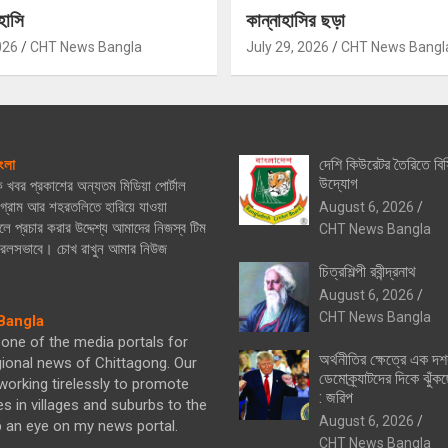
হাসি
কান্নাহাসির ছড়া
026
CHT News Bangla
July 29, 2026
CHT News Bangl
দেশি কিউরেটর তৈরিতে বিস
ংলা
উদ্যোগ
িক খবর প্রকাশের অন্যতম মিডিয়া পোর্টাল
্রাম আর শহরতলিতে হারিয়ে যাওয়া
August 6, 2026
ে প্রচার করার উদ্দেশ্য আমাদের নিজস্ব টিম
CHT News Bangla
নিরলসভাবে। চোখ রাখুন আমার নিউজ
চিত্রশিল্পী রবীন্দ্রনাথ
August 6, 2026
CHT News Bangla
angla
one of the media portals for
অর্থনীতির ক্ষেত্রে এক দ
gional news of Chittagong. Our
ডেমোক্র্যাটদের দিকে ঝুঁকছ
orking tirelessly to promote
: জরিপ
es in villages and suburbs to the
August 6, 2026
p an eye on my news portal.
CHT News Bangla