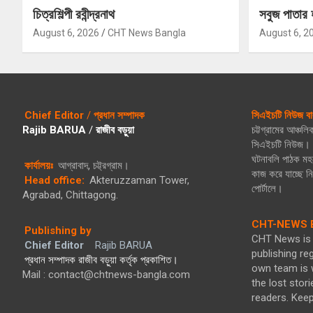
চিত্রশিল্পী রবীন্দ্রনাথ
সবুজ পাতার 
August 6, 2026
CHT News Bangla
August 6, 2
Chief Editor
/
প্রধান সম্পাদক
সিএইচটি নিউজ বা
Rajib BARUA
/
রাজীব বড়ুয়া
চট্টগ্রামের আঞ্চল
সিএইচটি নিউজ। গ
ঘটনাবলি পাঠক মহল
কার্যালয়ঃ
আগ্রাবাদ, চট্ট্রগ্রাম।
কাজ করে যাচ্ছে 
Head office:
Akteruzzaman Tower,
পোর্টালে।
Agrabad, Chittagong.
CHT-NEWS B
Publishing by
CHT News is 
Chief Editor
Rajib BARUA
publishing re
প্রধান সম্পাদক রাজীব বড়ুয়া কর্তৃক প্রকাশিত।
own team is w
Mail : contact@chtnews-bangla.com
the lost stori
readers. Kee