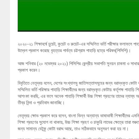
২০২০-২১ শিক্ষাবর্ষে চুয়েট, কুয়েট ও রুয়েট-এর সম্মিলিত ভর্তি পরীক্ষার ফলাফলে পাহাড়ি
উদ্বেগ প্রকাশ করেছে বৃহত্তর পার্বত্য চট্টগ্রাম পাহাড়ি ছাত্র পরিষদ(পিসিপি)।
আজ শনিবার (২০ নভেম্বর ২০২১) পিসিপির কেন্দ্রীয় সভাপতি সুনয়ন চাকমা ও সাধারণ
প্রকাশ করেন।
বিবৃতিতে নেতৃদ্বয় বলেন, দেশের সংখ্যালঘু জাতিসত্তাসমূহের জন্য বরাদ্ধকৃত কোটা ব্য
সম্মিলিত ভর্তি পরিক্ষার পাহাড়ি শিক্ষার্থীদের জন্য বরাদ্ধকৃত কোটায় কর্তৃপক্ষ পাহাড়
আশংকা করছি, এর ফলে অনেক পাহাড়ি শিক্ষার্থী উচ্চ শিক্ষা গ্রহণের তাদের ন্যায্য অধ
তীব্র নিন্দা ও প্রতিবাদ জানাচ্ছি।
নেতৃদ্বয় ক্ষোভ প্রকাশ করে বলেন, বাংলা ভিন্ন অন্যান্য ভাষাভাষী শিক্ষার্থীদের এম
শিক্ষা গ্রহণের সুযোগ না থাকায়, উচ্চ শিক্ষা গ্রহণ ও চাকুরি লাভের ক্ষেত্রে তারা শুরুত
জন্য সামান্য যেটুকু কোটা বরাদ্দ আছে, তাও সঠিকভাবে অনুসরণ করা হয় না।