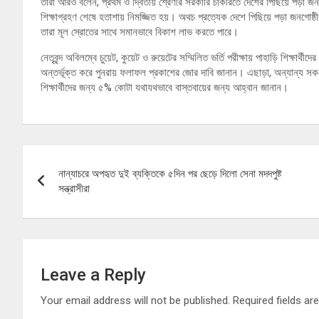
তারা আরও বলেন, প্রথম ও দ্বিতীয় শ্রেণীর সরকারি চাকরিতে দেশের পিছিয়ে পড়া জনগো
শিক্ষাগ্রহণ শেষে হতাশায় নিমজ্জিত হয়। অথচ প্রত্যেক দেশে পিছিয়ে পড়া জনগোষ্ঠী
তারা মূল স্রোতের সাথে সমানভাবে বিকাশ লাভ করতে পারে।
নেতৃবৃন্দ অবিলম্বে চুয়েট, কুয়েট ও রুয়েটের সম্মিলিত ভর্তি পরীক্ষায় পাহাড়ি শিক্ষার্থীদে
অন্তর্ভূক্ত করে পুনরায় ফলাফল প্রকাশের জোর দাবি জানান। এছাড়া, অন্যান্য সকল ব
শিক্ষার্থীদের জন্য ৫% কোটা যথাযথভাবে বাস্তবায়ের জন্য আহ্বান জানান।
Post
নান্যাচরে অপহৃত দুই ব্যক্তিকে ৫দিন পর ছেড়ে দিলো সেনা মদদপুষ্ট
navigation
সন্ত্রাসীরা
Leave a Reply
Your email address will not be published.
Required fields a