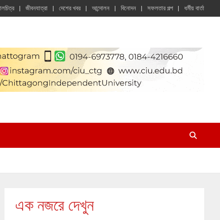
চালচিত্র
জীবনযাত্রা
দেশের খবর
আন্দোলন
বিনোদন
সফলতার গল্প
ধর্মীয় বার্তা
এক নজরে দেখুন