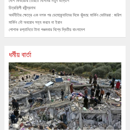
দেশি কিউরেটর তৈরিতে বিসিবির নতুন উদ্যোগ
চিত্রশিল্পী রবীন্দ্রনাথ
অর্থনীতির ক্ষেত্রে এক দশক পর ডেমোক্র্যাটদের দিকে ঝুঁকছে মার্কিন ভোটাররা : জরিপ
মার্কিন নৌ অবরোধ সহ্য করবে না ইরান
পোশাক রপ্তানিতে টানা পঞ্চমবার বিশ্বে দ্বিতীয় বাংলাদেশ
ধর্মীয় বার্তা