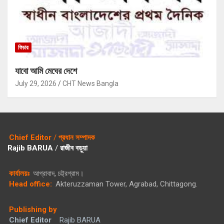
ফিচার
যাবো আমি মেঘের দেশে
July 29, 2026
CHT News Bangla
Chief Editor
/
প্রধান সম্পাদক
Rajib BARUA
/
রাজীব বড়ুয়া
কার্যালয়ঃ
আগ্রাবাদ, চট্ট্রগ্রাম।
Head office:
Akteruzzaman Tower, Agrabad, Chittagong.
Publishing by
Chief Editor
Rajib BARUA