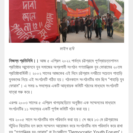
ফাইল ছবি
নিজস্ব প্রতিনিধি।।
আজ ৫ এপ্রিল ২০২২ পার্বত্য চট্টগ্রামে পূর্ণস্বায়ত্তশাসন
প্রতিষ্ঠার আন্দোলনে যুব সমাজের অগ্রগামী সংগঠন গণতান্ত্রিক যুব ফোরামের ২০তম
প্রতিষ্ঠাবার্ষিকী। ২০০২ সালের আজকের এই দিনে চট্টগ্রাম নগরীতে সচেতন পাহাড়ি
যুবকদের নিয়ে এই সংগঠনটি গঠিত হয়। গঠনকালে সংগঠনটির নাম ছিল “পাহাড়ি যুব
ফোরাম”। এ সময় ৯ সদস্যের একটি আহ্বায়ক কমিটি গঠনের মাধ্যমে সংগঠনটি
যাত্রা শুরু করে।
এরপর ২০০৩ সালের ৫ এপ্রিল খাগড়াছড়িতে অনুষ্ঠিত এক সম্মেলনের মাধ্যমে
সংগঠনটির ১১ সদস্যের একটি পূর্ণাঙ্গ কমিটি গঠন করা হয়।
পরে ২০০৫ সালে সংগঠনটির নাম পরিবর্তন করা হয়। সে বছর ১৩ মে চট্টগ্রামের
স্টুডিও থিয়েটার হল রুমে সম্মেলন আয়োজন করে সংগঠনটির নাম পরিবর্তন করে রাখা
হয় “গণতান্ত্রিক যুব ফোরাম” বা ইংরেজীতে “Democratic Youth Forum”।