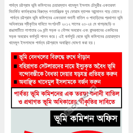
পার্বত্য চট্টগ্রাম ভূমি কমিশনের চেয়ারম্যান খাদেমুল ইসলাম চৌধুরীর একতরফা
বিতর্কিত কার্যক্রমের বিরুদ্ধে গণতান্ত্রিক যুব ফোরাম ব্যাপক আন্দোলন গড়ে তোলে।
পার্বত্য চট্টগ্রাম ভূমি কমিশনের একতরফা শুনানী বাতিল ও পাহাড়িদের প্রথাগত ভূমি
অধিকারের স্বীকৃতির দাবিতে সংগঠনটি ২০১২ সালের ২৩-২৪ মে খাগড়াছড়ি ও
রাঙামাটিতে লাগাতার ৩৬ ঘন্টা সড়ক ও নৌপথ অবরোধ এবং বান্দরবানের একদিনের
সড়ক অবরোধ কর্মসূচি পালন করে। এই কর্মসূচি থেকে ভূমি কমিশনের চেয়ারম্যান
খাদেমুল ইসলামকে পার্বত্য চট্টগ্রামে অবাঞ্ছিত ঘোষণা করা হয়।