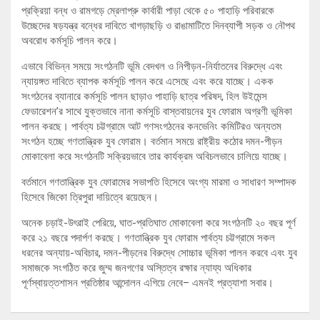
প্রক্রিয়া বন্ধ ও রামগড়ে ম্রেলাপ্রু কার্বারী পাড়া থেকে ৫০ পাহাড়ি পরিবারকে
উচ্ছেদের ষড়যন্ত্র বন্ধের দাবিতে খাগড়াছড়ি ও রাঙামাটিতে দিনব্যাপী সড়ক ও নৌপথ
অবরোধ কর্মসূচি পালন করে।
এভাবে বিভিন্ন সময়ে সংগঠনটি ভূমি বেদখল ও নিপীড়ন-নির্যাতনের বিরুদ্ধে এবং
ন্যায়ঙ্গত দাবিতে ব্যাপক কর্মসূচি পালন করে এসেছে এবং করে যাচ্ছে। একক
সংগঠনের ব্যানারে কর্মসূচি পালন ছাড়াও পাহাড়ি ছাত্র পরিষদ, হিল উইমেন্স
ফেডারেশন’র সাথে যুক্তভাবে নানা কর্মসূচি বাস্তবায়নের যুব ফোরাম অগ্রণী ভূমিকা
পালন করছে। পার্বত্য চট্টগ্রামে আট গণসংগঠনের কনভেনিং কমিটিরও অন্যতম
সংগঠন হচ্ছে গণতান্ত্রিক যুব ফোরাম। বর্তমান সময়ে রাষ্ট্রীয় কঠোর দমন-পীড়ন
মোকাবেলা করে সংগঠনটি সক্রিয়ভাবে তার কার্যক্রম অবিচলভাবে চালিয়ে যাচ্ছে।
বর্তমানে গণতান্ত্রিক যুব ফোরামের সভাপতি হিসেবে অংগ্য মারমা ও সাধারণ সম্পাদক
হিসেবে জিকো ত্রিপুরা দায়িত্বে রয়েছেন।
অনেক চড়াই-উৎরাই পেরিয়ে, ঘাত-প্রতিঘাত মোকাবেলা করে সংগঠনটি ২০ বছর পূর্ণ
করে ২১ বছরে পদার্পণ করছে। গণতান্ত্রিক যুব ফোরাম পার্বত্য চট্টগ্রামে সকল
ধরনের অন্যায়-অবিচার, দমন-পীড়নের বিরুদ্ধে সোচ্চার ভূমিকা পালন করবে এবং যুব
সমাজকে সংগঠিত করে জুম্ম জনগণের অস্তিত্ব রক্ষার ন্যায্য অধিকার
পূর্ণস্বায়ত্তশাসন প্রতিষ্ঠার আন্দোলন এগিয়ে নেবে– এমনই প্রত্যাশা সবার।