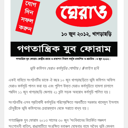
ভূমি কমিশন ঘেরাও কর্মসূচির পোস্টার। #ফাইল ছবি
একই দাবিতে সংগঠনটির ডাকে ঐ বছর ১০ জুন খাগড়াছড়িতে ভূমি কমিশন অফিস
ঘেরাও কর্মসূচি পালন করা হয় এবং পুলিশ উক্ত ঘেরাও কর্মসূচিতে হামলা চালালে
পরদিন ১১ জুন খাগড়াছড়ি জেলায় ২১ ঘন্টা সড়ক অবরোধ কর্মসূচি পালিত হয়।
সংগঠনটির এসব প্রতিবাদী কর্মসূচির পরিপ্রেক্ষিতে পরবর্তীতে সরকার খাদেমুল ইসলাম
চৌধুরীকে ভূমি কমিশনের চেয়ারম্যান থেকে সরাতে বাধ্য হয়।
গণতান্ত্রিক যুব ফোরাম ২০১৩ সালের ৩০ জুন ‘সংবিধানের বিতর্কিত পঞ্চদশ
সংশোধনী বাতিল, রাঙামাটিতে সংরক্ষিত বনাঞ্চল ঘোষনার নামে অবৈধ ভূমি বেদখল