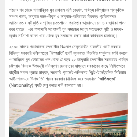
গঠনের পর থেকে গণতান্ত্রিক যুব ফোরাম ভূমি বেদখল, পার্বত্য চট্টগ্রামের প্রাকৃতিক
সম্পদ পাচার, অন্যায় দমন-পীড়ন ও অন্যায়-অবিচারের বিরুদ্ধে প্রতিবাদসহ
জাতিসত্তার স্বীকৃতি ও পূর্ণস্বায়ত্তশাসন প্রতিষ্ঠার আন্দোলনে সোচ্চার ভূমিকা পালন
করে যাচ্ছে। এর পাশাপাশি সংগঠনটি যুব সমাজের মধ্যে সচেতনতা সৃষ্টি ও মাদক-
জুয়ার সর্বনাশা কালো থাবা থেকে যুব সমাজকে রক্ষায় নানা কার্যক্রম চালাচ্ছে।
২০০৬ সালের প্রথমদিকে তৎকালীন বিএনপি নেতৃত্বাধীন চারদলীয় জোট সরকার
বিভিন্ন সরকারি দলিলপত্রে “উপজাতি” শব্দটি ব্যবহারে বিতর্কিত সার্কুলার জারি করলে
গণতান্ত্রিক যুব ফোরামের পক্ষ থেকে ঐ বছর ২৫ জানুয়ারি তৎকালীন সরকারের পার্বত্য
চট্টগ্রাম বিষয়ক উপমন্ত্রী মনিস্বপন দেওয়ানের মাধ্যমে সরকারের কাছে লিখিতভাবে
রাষ্ট্রীয় সকল প্রচার মাধ্যম, সরকারি গ্যাজেট-দলিলসহ প্রিন্ট-ইলেক্ট্রনিক মিডিয়ায়
আইনগতভাবে “উপজাতি” শব্দের ব্যবহার নিষিদ্ধ করে তদস্থলে “
জাতিসত্তা
”
(Nationality) শব্দটি চালু করার দাবি জানানো হয়।