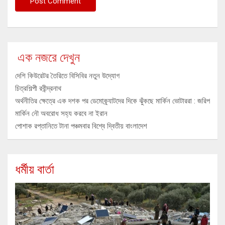
এক নজরে দেখুন
দেশি কিউরেটর তৈরিতে বিসিবির নতুন উদ্যোগ
চিত্রশিল্পী রবীন্দ্রনাথ
অর্থনীতির ক্ষেত্রে এক দশক পর ডেমোক্র্যাটদের দিকে ঝুঁকছে মার্কিন ভোটাররা : জরিপ
মার্কিন নৌ অবরোধ সহ্য করবে না ইরান
পোশাক রপ্তানিতে টানা পঞ্চমবার বিশ্বে দ্বিতীয় বাংলাদেশ
ধর্মীয় বার্তা