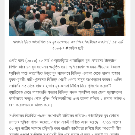
খাগড়াছড়িতে আযোজিত ১ম যুব সম্মেলনে অংশগ্রহণকারীদের একাংশ। ১৫ মার্চ
২০০৬। #ফাইল ছবি
একই বছর (২০০৬) ১৫ মার্চ খাগড়াছড়িতে গণতান্ত্রিক যুব ফোরামের উদ্যোগে
বিশালাকারে ১ম যুব সম্মেলন অনুষ্ঠিত হয়। ভূমি বেদখল ও দমন-পীড়নের বিরুদ্ধে
স্বনির্ভর মাঠে আয়োজিত উক্ত ‍যুব সম্মেলনে বিভিন্ন এলাকা থেকে হাজার হাজার
যুবক-যুবতী, নারী-পুরুষসহ বিভিন্ন শ্রেণী পেশার মানুষ অংশগ্রহণ করেন। এদিন
স্বনির্ভর মাঠ থেকে হাজার হাজার যুব-জনতা মিছিল নিয়ে পুলিশের কয়েকটি
ব্যারিকেড ভেঙে খাগড়াছড়ি শহরের বিভিন্ন সড়ক প্রদক্ষিণ করে জেলা প্রশাসকের
কার্যালয়ের সম্মুখে গেলে পুলিশ মিছিলকারীদের ওপর হামলা চালিয়ে ২ জনকে আটক ও
বেশ কয়েকজনকে আহত করে।
সংবিধানের বিতর্কিত পঞ্চদশ সংশোধনী বাতিলের দাবিতেও গণতান্ত্রিক যুব ফোরাম
সোচ্চার ভূমিকা পালন করেছে, এখনও একই দাবিতে অনড় রয়েছে। ২০১১ সালের
৩০ জুন জাতীয় সংসদে তড়িঘড়ি করে বাঙালি জাতীয়তা চাপিয়ে দিয়ে আওয়ামী লীগ
সরকার পঞ্চদশ সংবিধান সংশোধনী বিল পাস করলে ঐ বছর ১ জুলাই যুব ফোরাম