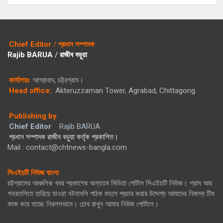
Chief Editor
/
প্রধান সম্পাদক
Rajib BARUA
/
রাজীব বড়ুয়া
কার্যালয়ঃ
আগ্রাবাদ, চট্ট্রগ্রাম।
Head office:
Akteruzzaman Tower, Agrabad, Chittagong.
Publishing by
Chief Editor
Rajib BARUA
প্রধান সম্পাদক রাজীব বড়ুয়া কর্তৃক প্রকাশিত।
Mail : contact@chtnews-bangla.com
সিএইচটি নিউজ বাংলা
চট্টগ্রামের আঞ্চলিক খবর প্রকাশের অন্যতম মিডিয়া পোর্টাল সিএইচটি নিউজ। গ্রাম আর
শহরতলিতে হারিয়ে যাওয়া ঘটনাবলি পাঠক মহলে প্রচার করার উদ্দেশ্য আমাদের নিজস্ব টিম
কাজ করে যাচ্ছে নিরলসভাবে। চোখ রাখুন আমার নিউজ পোর্টালে।