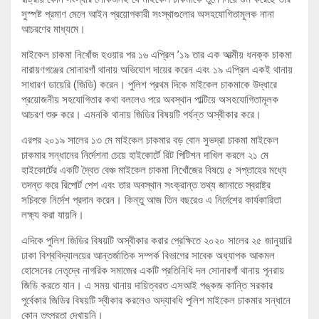
সুস্পষ্ট প্রমাণ মেলে আইন প্রয়োগকারী সংস্থাগুলোর অসহযোগিতামূলক নানা
আচরণের মাধ্যমে।
মাইকেল চাকমা নিখোঁজ হওয়ার পর ১৬ এপ্রিল ’১৯ তার এক আত্মীয় ধনক্ক চাকমা
নারায়ণগঞ্জের সোনারগাঁ থানায় অভিযোগ দায়ের করেন এবং ১৯ এপ্রিল একই থানায়
সাধারণ ডায়েরি (জিডি) করেন। পুলিশ প্রথম দিকে মাইকেল চাকমাকে উদ্ধারে
প্রয়োজনীয় সহযোগিতার কথা বললেও পরে অবস্থান পাল্টিয়ে অসহযোগিতামূলক
আচরণ শুরু করে। এমনকি থানায় জিডির বিষয়টি পর্যন্ত অস্বীকার করে।
এরপর ২০১৯ সালের ১৩ মে মাইকেল চাকমার বড় বোন সুভদ্রা চাকমা মাইকেল
চাকমার সন্ধানের নির্দেশনা চেয়ে হাইকোর্টে রিট পিটিশন দাখিল করলে ২১ মে
হাইকোর্টের একটি দ্বৈত বেঞ্চ মাইকেল চাকমা নিখোঁজের বিষয়ে ৫ সপ্তাহের মধ্যে
তদন্ত করে রিপোর্ট পেশ এবং তার অবস্থান সংক্রান্ত তথ্য জানাতে স্বরাষ্ট্র
সচিবকে নির্দেশ প্রদান করেন। কিন্তু আজ তিন বছরেও এ নির্দেশের কার্যকারিতা
লক্ষ্য করা যায়নি।
এদিকে পুলিশ জিডির বিষয়টি অস্বীকার করার প্রেক্ষিতে ২০২০ সালের ২৫ জানুয়ারি
ঢাকা বিশ্ববিদ্যালয়ের আন্তর্জাতিক সম্পর্ক বিভাগের সাবেক অধ্যাপক আকমল
হোসেনের নেতৃদ্বে নাগরিক সমাজের একটি প্রতিনিধি দল সোনারগাঁ থানায় পূনরায়
জিডি করতে যান। এ সময় থানায় দায়িত্বরত এসআই পঙ্কজ কান্তি সরকার
পূর্বেকার জিডির বিষয়টি স্বীকার করলেও অদ্যাবধি পুলিশ মাইকেল চাকমার সন্ধানে
কোন তৎপরতা দেখায়নি।