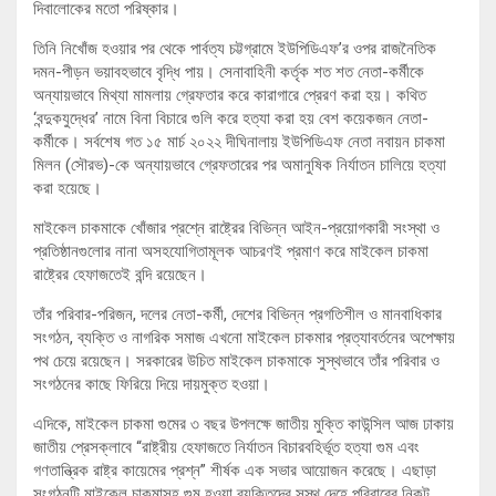
দিবালোকের মতো পরিষ্কার।
তিনি নিখোঁজ হওয়ার পর থেকে পার্বত্য চট্টগ্রামে ইউপিডিএফ’র ওপর রাজনৈতিক
দমন-পীড়ন ভয়াবহভাবে বৃদ্ধি পায়। সেনাবাহিনী কর্তৃক শত শত নেতা-কর্মীকে
অন্যায়ভাবে মিথ্যা মামলায় গ্রেফতার করে কারাগারে প্রেরণ করা হয়। কথিত
‌‘বন্দুকযুদ্ধের’ নামে বিনা বিচারে গুলি করে হত্যা করা হয় বেশ কয়েকজন নেতা-
কর্মীকে। সর্বশেষ গত ১৫ মার্চ ২০২২ দীঘিনালায় ইউপিডিএফ নেতা নবায়ন চাকমা
মিলন (সৌরভ)-কে অন্যায়ভাবে গ্রেফতারের পর অমানুষিক নির্যাতন চালিয়ে হত্যা
করা হয়েছে।
মাইকেল চাকমাকে খোঁজার প্রশ্নে রাষ্ট্রের বিভিন্ন আইন-প্রয়োগকারী সংস্থা ও
প্রতিষ্ঠানগুলোর নানা অসহযোগিতামূলক আচরণই প্রমাণ করে মাইকেল চাকমা
রাষ্ট্রের হেফাজতেই বন্দি রয়েছেন।
তাঁর পরিবার-পরিজন, দলের নেতা-কর্মী, দেশের বিভিন্ন প্রগতিশীল ও মানবাধিকার
সংগঠন, ব্যক্তি ও নাগরিক সমাজ এখনো মাইকেল চাকমার প্রত্যাবর্তনের অপেক্ষায়
পথ চেয়ে রয়েছেন। সরকারের উচিত মাইকেল চাকমাকে সুস্থভাবে তাঁর পরিবার ও
সংগঠনের কাছে ফিরিয়ে দিয়ে দায়মুক্ত হওয়া।
এদিকে, মাইকেল চাকমা গুমের ৩ বছর উপলক্ষে জাতীয় মুক্তি কাউন্সিল আজ ঢাকায়
জাতীয় প্রেসক্লাবে “রাষ্ট্রীয় হেফাজতে নির্যাতন বিচারবহির্ভূত হত্যা গুম এবং
গণতান্ত্রিক রাষ্ট্র কায়েমের প্রশ্ন” শীর্ষক এক সভার আয়োজন করেছে। এছাড়া
সংগঠনটি মাইকেল চাকমাসহ গুম হওয়া ব্যক্তিদের সুস্থ দেহে পরিবারের নিকট