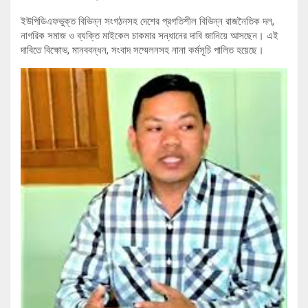
ইউপিডিএফভুক্ত বিভিন্ন সংগঠনসহ দেশের প্রগতিশীল বিভিন্ন রাজনৈতিক দল,
নাগরিক সমাজ ও ব্যক্তি মাইকেল চাকমার সন্ধানের দাবি জানিয়ে আসছেন। এই
দাবিতে বিক্ষোভ, মানববন্ধন, সংবাদ সম্মেলনসহ নানা কর্মসূচি পালিত হয়েছে।