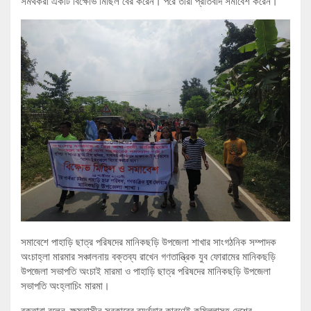
সমর্থকরা একটি বিক্ষোভ মিছিল বের করেন। পরে তারা প্রতিবাদ সমাবেশ করেন।
সমাবেশে পাহাড়ি ছাত্র পরিষদের মানিকছড়ি ‍উপজেলা শাখার সাংগঠনিক সম্পাদক
অংচাহ্লা মারমার সঞ্চালনায় বক্তব্য রাখেন গণতান্ত্রিক যুব ফোরামের মানিকছড়ি
উপজেলা সভাপতি অংচাই মারমা ও পাহাড়ি ছাত্র পরিষদের মানিকছড়ি উপজেলা
সভাপতি অংহ্লাচিং মারমা।