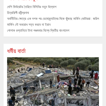
দেশি কিউরেটর তৈরিতে বিসিবির নতুন উদ্যোগ
চিত্রশিল্পী রবীন্দ্রনাথ
অর্থনীতির ক্ষেত্রে এক দশক পর ডেমোক্র্যাটদের দিকে ঝুঁকছে মার্কিন ভোটাররা : জরিপ
মার্কিন নৌ অবরোধ সহ্য করবে না ইরান
পোশাক রপ্তানিতে টানা পঞ্চমবার বিশ্বে দ্বিতীয় বাংলাদেশ
ধর্মীয় বার্তা