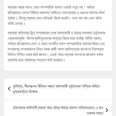
বক্তারা আরো বলেন, দেশে সাম্পদায়িক হামলা এবারই নতুন নয়। পার্বত্য
চট্টগ্রামসহ দেশের বিভিন্ন জায়গায় অতীতেও অসংখ্যবার এ ধরনের হামলার ঘটনা
ঘটেছে। কিন্তু সরকার কোন ঘটনারই বিচার করেনি। ফলে বার বার এমন ঘটনা
ঘটেই চলেছে।
বক্তারা অবিলম্বে হিন্দু সম্প্রদায়ের ওপর হামলাকারী ও তাদের মদদদাতা দুর্বৃত্তদের
গ্রেফতারপুর্বক বিশেষ ট্রাইব্যুনালের মাধ্যমে বিচার করে সর্বোচ্চ শাস্তি প্রদান,
পার্বত্য চট্টগ্রামসহ দেশে এ যাবত সংঘটিত সকল সাম্প্রদায়িক হামলার বিচার এবং
সংখ্যালঘু সম্প্রদায়সহ ভিন্ন ভাষা-ভাষী সকল জাতিসত্তার জনগণের নিরাপত্তা
নিশ্চিত নিশ্চিত করার দাবি জানান। একই সাথে বক্তারা জনগণের জানমাল রক্ষায়
ব্যর্থতার দায়ে সরকারের পদত্যাগ দাবি করেছেন।
Post
কুমিল্লা, পীরগঞ্জসহ বিভিন্ন স্থানে হামলকারী দুর্বৃত্তদের শাস্তির দাবিতে
navigation
কুদুকছড়িতে বিক্ষোভ
টেকনাফের কাটাখালী চাকমা পাড়া বৌদ্ধ বিহারে হামলা-অগ্নিসংযোগ, ৩ জন
গুরুতর আহত