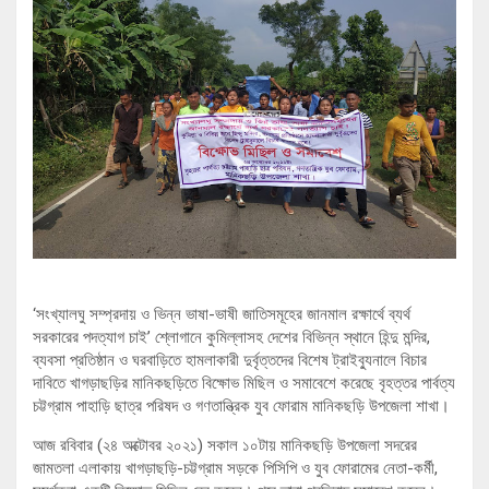
‘সংখ্যালঘু সম্প্রদায় ও ভিন্ন ভাষা-ভাষী জাতিসমূহের জানমাল রক্ষার্থে ব্যর্থ
সরকারের পদত্যাগ চাই’ শ্লোগানে কুমিল্লাসহ দেশের বিভিন্ন স্থানে হিন্দু মন্দির,
ব্যবসা প্রতিষ্ঠান ও ঘরবাড়িতে হামলাকারী দুর্বৃত্তদের বিশেষ ট্রাইব্যুনালে বিচার
দাবিতে খাগড়াছড়ির মানিকছড়িতে বিক্ষোভ মিছিল ও সমাবেশে করেছে বৃহত্তর পার্বত্য
চট্টগ্রাম পাহাড়ি ছাত্র পরিষদ ও গণতান্ত্রিক যুব ফোরাম মানিকছড়ি উপজেলা শাখা।
আজ রবিবার (২৪ অক্টোবর ২০২১) সকাল ১০টায় মানিকছড়ি উপজেলা সদরের
জামতলা এলাকায় খাগড়াছড়ি-চট্টগ্রাম সড়কে পিসিপি ও যুব ফোরামের নেতা-কর্মী,