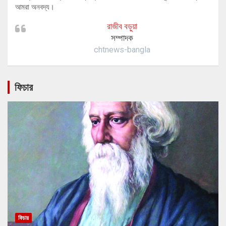
আমরা অনবদ্য।
রাজীব বড়ুয়া
সম্পাদক
chtnews-bangla
ফিচার
ফিচার