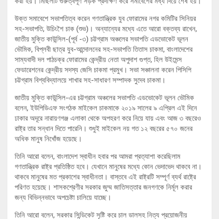
করা হয়। মিছিলটি গুরুত্বপূর্ণ সড়ক প্রদক্ষিণ করে সমাবেশের মধ্য দিয়ে শেষ হয়।
উক্ত সমাবেশে সভাপতিত্ব করেন গণতান্ত্রিক যুব ফোরামের নগর কমিটির সিনিয়র
সহ-সভাপতি, উচিংশৈ চাক (শুভ)। অন্যান্যের মধ্যে এতে আরো বক্তব্য রাখেন,
জাতীয় মুক্তি কাউন্সিল-(পূর্ব -৩) চট্টগ্রাম অঞ্চলের সভাপতি এডভোকেট ভূলন
ভৌমিক, বিপ্লবী ছাত্র যুব-আন্দোলনের সহ-সভাপতি তিতাস চাকমা, বাংলাদেশের
সাম্যবাদী দল পাঠচক্র ফোরামের কেন্দ্রীয় নেতা অপুদাশ গুপ্ত, হিল উইমেন্স
ফেডারেশনের কেন্দ্রীয় সদস্য জেসি চাকমা প্রমুখ। সভা সঞ্চালনা করেন পিসিপি
চট্টগ্রাম বিশ্ববিদ্যালয়ে শাখার সহ-সাধারণ সম্পাদক সুদেব চাকমা।
জাতীয় মুক্তি কাউন্সিল-এর চট্টগ্রাম অঞ্চলের সভাপতি এডভোকেট ভূলন ভৌমিক
বলেন, ইউপিডিএফ সংগঠক মাইকেল চাকমাকে ২০১৯ সালের ৯ এপ্রিল এই দিনে
ঢাকার অদূরে নারায়ণগঞ্জ এলাকা থেকে অপহরণ করে নিয়ে যায় এবং আজ ৩ বছরেও
রাষ্ট্র তার সন্ধান দিতে পারেনি। শুধুই মাইকেল নয় গত ১২ বছরের ৫৭০ জনের
অধিক মানুষ নিখোঁজ হয়েছে।
তিনি আরো বলেন, বাংলাদেশ স্বাধীন হবার পর আমরা প্রত্যাশা করেছিলাম
গণতান্ত্রিক রাষ্ট্র প্রতিষ্ঠিত হবে। যেখানে মানুষের মধ্যে কোন ভেদাভেদ থাকবে না।
থাকবে মানুষের মত প্রকাশের স্বাধীনতা। বাস্তবে এই রাষ্ট্রটি সম্পূর্ণ ব্যর্থ রাষ্ট্রে
পরিণত হয়েছে। শাসকশ্রেণীর সরকার জুম্ম জাতিসত্তার জনগণকে নির্মূল করার
জন্য বিভিন্নভাবে অপচেষ্টা চালিয়ে যাচ্ছে।
তিনি আরো বলেন, সরকার সিন্ডিকেট সৃষ্টি করে চাল ডালসহ নিত্য প্রয়োজনীয়