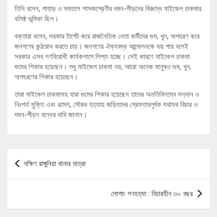
তিনি বলেন, পাহাড় ও সমতলে শাসকশ্রেণীর দমন-পীড়নের বিরুদ্ধে মাইকেল চাকমার
বলিষ্ঠ ভূমিকা ছিল।
বক্তারা বলেন, সরকার টার্গেট করে রাজনৈতিক নেতা কর্মীদের গুম, খুন, অপহরণ করে
জনগণের কন্ঠরোধ করতে চায়। জনগণের ঐক্যবদ্ধ আন্দোলনকে ভয় পায় বলেই
সরকার এসব গণবিরোধী কার্যকলাপে লিপ্ত হচ্ছে। সেই কারণে মাইকেল চাকমা
গুমের শিকার হয়েছেন। শুধু মাইকেল চাকমা নয়, আরো অনেক মানুষও গুম, খুন,
অপহরণের শিকার হয়েছেন।
তারা মাইকেল চাকমাসহ যারা গুমের শিকার হয়েছেন তাদের অনতিবিলম্বে সন্ধান ও
নিঃশর্ত মুক্তি এবং রমেল, সৌরভ হত্যায় জড়িতদের গ্রেফতারপুর্বক যথাযথ বিচার ও
দমন-পীড়ন বন্ধের দাবি জানান।
Post
দক্ষিণ রাঙ্গুনিয়া থানার যাত্রা
navigation
লোগাং গণহত্যা : বিচারহীন ৩০ বছর