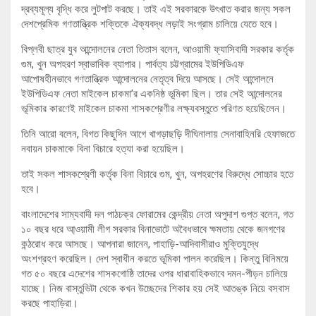
দ্রব্যমূল্য বৃদ্ধি করে লুটপাট করছে। তাই এই সরকারকে উৎখাত করার জন্য সকল
দেশপ্রেমিক গণতান্ত্রিক শক্তিকে ঐক্যবদ্ধ লড়াই সংগ্রাম চালিয়ে যেতে হবে।
বিপ্লবী ছাত্র যুব আন্দোলনের নেতা তিতাস বলেন, আওয়ামী ফ্যাসিবাদী সরকার কর্তৃক
গুম, খুন অপহরণ স্বাভাবিক ব্যাপার। পার্বত্য চট্টগ্রামের ইউপিডিএফ
আপোষহীনভাবে গণতান্ত্রিক আন্দোলনের নেতৃত্ব দিয়ে আসছে। সেই আন্দোলনে
ইউপিডিএফ নেতা মাইকেল চাকমা’র একনিষ্ঠ ভূমিকা ছিল। তার সেই আন্দোলনের
ভূমিকার কারণেই মাইকেল চাকমা শাসকশ্রেণীর লক্ষ্যবস্তুতে পরিণত হয়েছিলেন।
তিনি আরো বলেন, বিগত কিছুদিন আগে খাগড়াছড়ি দীঘিনালায় সেনাবাহিনরি হেফাজতে
নবায়ন চাকমাকে বিনা বিচারে হত্যা করা হয়েছিল।
তাই সকল শাসকশ্রেণী কর্তৃক বিনা বিচারে গুম, খুন, অপহরণের বিরুদ্ধে সোচ্চার হতে
হবে।
বাংলাদেশের সাম্যবাদী দল পাঠচক্র ফোরামের কেন্দ্রীয় নেতা অপুদাশ গুপ্ত বলেন, গত
১০ বছর ধরে আ্ওয়ামী লীগ সরকার বিনাভোটে অবৈধভাবে ক্ষমতায় থেকে জনগণের
কন্ঠরোধ করে আসছে। আপনারা জানেন, পাহাড়ি-আদিবাসীরাও মুক্তিযুদ্ধে
অংশগ্রহণ করেছিল। দেশ স্বাধীন করতে ভূমিকা পালন করেছিল। কিন্তু বিনিময়ে
গত ৫০ বছরে এদেশের শাসকগোষ্ঠি তাদের ওপর ধারাবাহিকভাবে দমন-পীড়ন চালিয়ে
যাচ্ছে। নিজ বাস্তুভিটা থেকে কখন উচ্ছেদের শিকার হয় সেই আতঙ্ক নিয়ে বসবাস
করছে পাহাড়িরা।