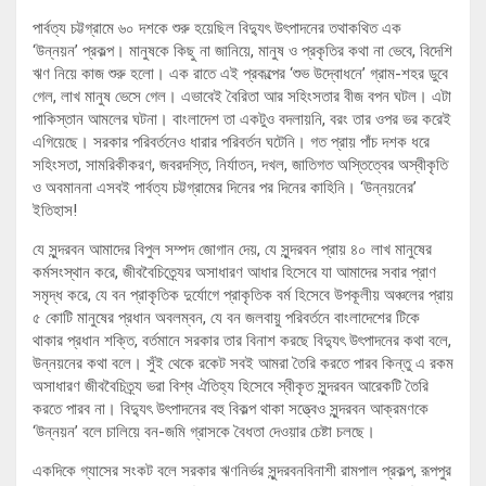
পার্বত্য চট্টগ্রামে ৬০ দশকে শুরু হয়েছিল বিদ্যুৎ উৎপাদনের তথাকথিত এক
‘উন্নয়ন’ প্রকল্প। মানুষকে কিছু না জানিয়ে, মানুষ ও প্রকৃতির কথা না ভেবে, বিদেশি
ঋণ নিয়ে কাজ শুরু হলো। এক রাতে এই প্রকল্পের ‘শুভ উদ্বোধনে’ গ্রাম-শহর ডুবে
গেল, লাখ মানুষ ভেসে গেল। এভাবেই বৈরিতা আর সহিংসতার বীজ বপন ঘটল। এটা
পাকিস্তান আমলের ঘটনা। বাংলাদেশ তা একটুও বদলায়নি, বরং তার ওপর ভর করেই
এগিয়েছে। সরকার পরিবর্তনেও ধারার পরিবর্তন ঘটেনি। গত প্রায় পাঁচ দশক ধরে
সহিংসতা, সামরিকীকরণ, জবরদস্তি, নির্যাতন, দখল, জাতিগত অস্তিত্বের অস্বীকৃতি
ও অবমাননা এসবই পার্বত্য চট্টগ্রামের দিনের পর দিনের কাহিনি। ‘উন্নয়নের’
ইতিহাস!
যে সুন্দরবন আমাদের বিপুল সম্পদ জোগান দেয়, যে সুন্দরবন প্রায় ৪০ লাখ মানুষের
কর্মসংস্থান করে, জীববৈচিত্র্যের অসাধারণ আধার হিসেবে যা আমাদের সবার প্রাণ
সমৃদ্ধ করে, যে বন প্রাকৃতিক দুর্যোগে প্রাকৃতিক বর্ম হিসেবে উপকূলীয় অঞ্চলের প্রায়
৫ কোটি মানুষের প্রধান অবলম্বন, যে বন জলবায়ু পরিবর্তনে বাংলাদেশের টিকে
থাকার প্রধান শক্তি, বর্তমানে সরকার তার বিনাশ করছে বিদ্যুৎ উৎপাদনের কথা বলে,
উন্নয়নের কথা বলে। সুঁই থেকে রকেট সবই আমরা তৈরি করতে পারব কিন্তু এ রকম
অসাধারণ জীববৈচিত্র্য ভরা বিশ্ব ঐতিহ্য হিসেবে স্বীকৃত সুন্দরবন আরেকটি তৈরি
করতে পারব না। বিদ্যুৎ উৎপাদনের বহু বিকল্প থাকা সত্ত্বেও সুন্দরবন আক্রমণকে
‘উন্নয়ন’ বলে চালিয়ে বন-জমি গ্রাসকে বৈধতা দেওয়ার চেষ্টা চলছে।
একদিকে গ্যাসের সংকট বলে সরকার ঋণনির্ভর সুন্দরবনবিনাশী রামপাল প্রকল্প, রূপপুর