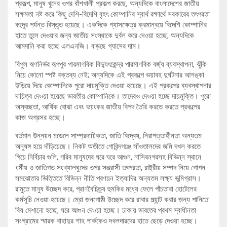
প্রকল্প, মানুষ খুনের ওপর বাঁশখালী প্রকল্প করছে, অন্যদিকে বাংলাদেশের জাতীয়
সক্ষমতা নষ্ট করে কিছু দেশি-বিদেশি বৃহৎ কোম্পানির স্বার্থ রক্ষার্থে সরকারের তৎপরতা
বহুদূর পর্যন্ত বিস্তৃত হয়েছে। একদিকে গ্যাসক্ষেত্র ক্রমান্বয়ে বিদেশি কোম্পানির
হাতে তুলে দেওয়ার জন্য জাতীয় সংস্থাকে দুর্বল করে দেওয়া হচ্ছে; অন্যদিকে
আমদানি করা হচ্ছে এলএনজি। বাড়ছে গ্যাসের দাম।
বিপুল ঋণনির্ভর রূপপুর পারমাণবিক বিদ্যুৎকেন্দ্র পারমাণবিক বর্জ্য ব্যবস্থাপনা, ঝুঁকি
নিয়ে কোনো স্পষ্ট বক্তব্য নেই; অন্যদিকে এই প্রকল্পে ভয়াবহ দুর্ঘটনার আশঙ্কা
উড়িয়ে দিয়ে কোম্পানিকে পুরো দায়মুক্তি দেওয়া হয়েছে। এই প্রকল্পের ব্যবস্থাপনার
দায়িত্ব দেওয়া হয়েছে ভারতীয় কোম্পানিকে। তাদেরও দেওয়া হচ্ছে দায়মুক্তি। পুরো
অস্বচ্ছতা, আর্থিক বোঝা এবং ভয়ংকর জাতীয় বিপদ তৈরি করতে করতে প্রকল্পের
কাজ অগ্রসর হচ্ছে।
বর্তমান উন্নয়ন মডেলে সাম্প্রদায়িকতা, জাতি বিদ্বেষ, নিরাপত্তাহীনতা অন্যতম
অনুষঙ্গ হয়ে দাঁড়িয়েছে। নিকট অতীতে গোবিন্দগঞ্জে সাঁওতালদের জমি দখল করতে
গিয়ে নির্বিচার গুলি, গরিব মানুষদের ঘরে ঘরে আগুন, নাসিরনগরসহ বিভিন্ন স্থানে
ধর্মীয় ও জাতিগত সংখ্যালঘুদের ওপর সন্ত্রাসী তৎপরতা, রাষ্ট্রীয় সম্পদ নিয়ে গোপন
সমঝোতার ভিত্তিতে বিভিন্ন নীতি প্রণয়ন ইত্যাদির অন্যতম লক্ষ্য ভূমিগ্রাস।
রামুতে মানুষ উচ্ছেদ করে, প্রাণবৈচিত্র্য হুমকির মধ্যে ফেলে পাঁচতারা হোটেলের
কর্মসূচি নেওয়া হয়েছে। ম্রো জনগোষ্ঠী উচ্ছেদ করে রাবার প্ল্যান্ট করার জন্য পানিতে
বিষ মেশানো হচ্ছে, ঘরে আগুন দেওয়া হচ্ছে। ঢাকায় ভারতের প্রথম স্বাধীনতা
সংগ্রামের স্মারক বাহাদুর শাহ পার্ককেও দখলদারদের হাতে ছেড়ে দেওয়া হচ্ছে।