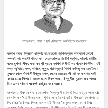
অলঙ্করন : প্রবা । ছবি সৌজন্যে: প্রতিদিনের বাংলাদেশ
বর্তমান ধারার ‘উন্নয়ন’ ধাক্কায় বাংলাদেশের প্রাণপ্রকৃতির অসাধারণ কোনো
সম্পদই আর অবশিষ্ট থাকবে না। যেকোনোভাবে জিডিপি প্রবৃদ্ধি, কতিপয় গোষ্ঠীর
দ্রুত মুনাফা নিশ্চিত করা আর দৃষ্টিগ্রাহ্য স্থাপনা নির্মাণই এর প্রধান বৈশিষ্ট্য। এই
লক্ষ্য প্রতিষ্ঠায় দখল, অনিয়ম, জুলুম, প্রাণপ্রকৃতি বিনাশ সবকিছু করা যেন বৈধ।
সুন্দরবন থেকে বাঁশখালী উপকূল অঞ্চল, দেশের ভেতরের নদী মাঠ বন জলাশয় সবই
যথেচ্ছাচারের শিকার। অনেক ভালো বিকল্প আছে, কিন্তু উচ্চ মুনাফা আর দখলের
টানে এসব সর্বনাশা প্রকল্পই রাষ্ট্রের জোর পাচ্ছে।
বর্তমানে যে উন্নয়ন ধারা বাংলাদেশসহ বিশ্বব্যাপী মহাদাপট নিয়ে কর্তৃত্ব করছে তার
পোশাকি নাম ‘নয়া উদারতাবাদ’। পুঁজিবাদের কট্টর পর্ব এটি। ‘উদারতা’ শব্দ থাকায় তা
বিভ্রান্তি তৈরি করে, কিন্তু আসলে এই ‘উদারতা’ মানুষের জন্য কোনো উদার
ব্যবস্থা নির্দেশ করে না। প্রকৃতপক্ষে এটি পুঁজির জন্য উদার উন্মুক্ত বিশ্বব্যবস্থার