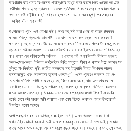
কারখানায় কারখানায় বিপজ্জনক পরিস্থিতির মধ্যে কাজ করতে গিয়ে একের পর এক
দুর্ঘটনার শিকার হচ্ছে শ্রমিকরা। কেবল শ্রমিকরা নিজেদের মজুরি আর নিরাপত্তার
কথা বললেই রাষ্ট্রীয় বাহিনী সক্রিয় হয়ে ওঠে। অন্য সময় চুপ। প্রতিবছরের
একাধিক ঘটনা এর সাক্ষী।
বাংলাদেশের প্রাণ এই দেশের নদী। অথচ বহু নদী মারা গেছে বা যাচ্ছে উন্নয়ন
নামের বিভিন্ন প্রকল্পের কারণেই। কোথাও কোথাও জলাবদ্ধতা তার আরেকটি
ফলাফল। বহু মানুষ যে নদীভাঙন ও জলাবদ্ধতার শিকার হয়ে শহরে উদ্বাস্তু, তারও
বড় কারণ এইসব প্রকল্প। সরকার পরিবর্তনে এর ধারাবাহিকতার কোনো পরিবর্তন হয়
না। কারণ এর সুবিধাভোগী অভিন্ন। এ দেশের নদী ও বনবিনাশী বিভিন্ন প্রকল্প,
সড়ক-সেতু-ভবন, বিভিন্ন অর্থনৈতিক নীতি, মানুষের জীবন ও সম্পদ নিয়ে ভয়াবহ সব
চুক্তি, ঋণনির্ভরতা সৃষ্টি, জাতীয় সক্ষমতার ক্ষয় ইত্যাদি বিষয়ে বিশেষজ্ঞ নামের
কনসালট্যান্ট এবং আমলাদের ভূমিকা গুরুত্বপূর্ণ। এসব প্রকল্পে লাভবান হয় দেশ-
বিদেশের কতিপয় গোষ্ঠী, তার মধ্যে বহু ‘বিশেষজ্ঞ’ও আছে, যারা এগুলোর কোনো
দায়দায়িত্ব নেয় না, কিন্তু ভোগান্তি বহন করতে হয় মানুষকে, প্রতিবাদ করলেও
যাদের আঘাত পেতে হয়। উন্নয়ন নামের এসব প্রকল্পের যথেষ্ট বিরোধিতা হয়নি
বলেই দেশে নদী পাহাড় জমি জলাশয় এবং শেষ বিচারে অসংখ্য মানুষ দীর্ঘমেয়াদি
বিপর্যয়ের মধ্যে পড়েছে।
মেগা প্রকল্পে সরকারের আগ্রহ সবচাইতে বেশি। এসব প্রকল্পে নজরদারি বা
জবাবদিহির কোনো ব্যবস্থা নেই বলে তার ব্যয়বৃদ্ধির কোনো সীমাও নেই। জরুরি
কাজে অর্থের অভাব হলেও এসব প্রকল্পে বছরে বছরে ব্যয় বাড়ছে। বাংলাদেশে সড়ক,