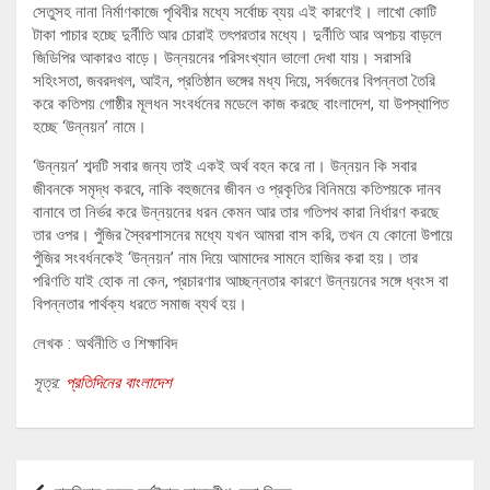
সেতুসহ নানা নির্মাণকাজে পৃথিবীর মধ্যে সর্বোচ্চ ব্যয় এই কারণেই। লাখো কোটি
টাকা পাচার হচ্ছে দুর্নীতি আর চোরাই তৎপরতার মধ্যে। দুর্নীতি আর অপচয় বাড়লে
জিডিপির আকারও বাড়ে। উন্নয়নের পরিসংখ্যান ভালো দেখা যায়। সরাসরি
সহিংসতা, জবরদখল, আইন, প্রতিষ্ঠান ভঙ্গের মধ্য দিয়ে, সর্বজনের বিপন্নতা তৈরি
করে কতিপয় গোষ্ঠীর মূলধন সংবর্ধনের মডেলে কাজ করছে বাংলাদেশ, যা উপস্থাপিত
হচ্ছে ‘উন্নয়ন’ নামে।
‘উন্নয়ন’ শব্দটি সবার জন্য তাই একই অর্থ বহন করে না। উন্নয়ন কি সবার
জীবনকে সমৃদ্ধ করবে, নাকি বহুজনের জীবন ও প্রকৃতির বিনিময়ে কতিপয়কে দানব
বানাবে তা নির্ভর করে উন্নয়নের ধরন কেমন আর তার গতিপথ কারা নির্ধারণ করছে
তার ওপর। পুঁজির স্বৈরশাসনের মধ্যে যখন আমরা বাস করি, তখন যে কোনো উপায়ে
পুঁজির সংবর্ধনকেই ‘উন্নয়ন’ নাম দিয়ে আমাদের সামনে হাজির করা হয়। তার
পরিণতি যাই হোক না কেন, প্রচারণার আচ্ছন্নতার কারণে উন্নয়নের সঙ্গে ধ্বংস বা
বিপন্নতার পার্থক্য ধরতে সমাজ ব্যর্থ হয়।
লেখক : অর্থনীতি ও শিক্ষাবিদ
সূত্র:
প্রতিদিনের বাংলাদেশ
Post