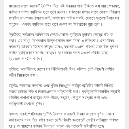
সংক্ষেপে বললে কয়েকটি বৈশিষ্ট্য দিয়ে এই উন্নয়ন ধারা চিহ্নিত করা যায় : প্রথমত,
সর্বজনের সম্পদ ব্যক্তির হাতে তুলে দেওয়া। সর্বজনের সম্পদ বলতে বোঝায় নদীনালা
খালবিল বন-পাহাড় উন্মুক্ত জমি, অর্থাৎ যার মালিক সবাই, যেখানে প্রবেশাধিকার সব
মানুষের– এসবই ব্যক্তির হাতে তুলে দেওয়া হয় উন্নয়নের ধুয়া তুলে।
দ্বিতীয়ত, সর্বজনের অধিকারের ক্ষেত্রগুলোকে ব্যক্তির মুনাফার ক্ষেত্রে পরিণত
করা। এর মধ্যে বিশেষভাবে উল্লেখযোগ্য হলো শিক্ষা ও চিকিৎসা। এসব বিষয়
সর্বজনের অধিকার হিসেবে স্বীকৃত হলেও, ক্রমেই এগুলো পরিণত হচ্ছে উচ্চ মুনাফা
অর্জনে ব্যক্তি বিনিয়োগের ক্ষেত্রে। অধিকারের বদলে এগুলো পরিণত হচ্ছে
ব্যয়বহুল মানহীন পণ্যে।
তৃতীয়ত, অর্থনীতিসহ দেশের সব নীতিনির্ধারণী বিষয় কতিপয় দেশি-বিদেশি গোষ্ঠীর
কঠিন নিয়ন্ত্রণে রাখা।
চতুর্থত, সর্বজনের সম্পদের ওপর পুঁজির নিরঙ্কুশ কর্তৃত্ব প্রতিষ্ঠার কাজটি নিশ্চিত
করতে রাষ্ট্রের সহিংস বিভাগগুলোকে শক্তিশালী করা। ব্যক্তিমালিকানাধীন সন্ত্রাসী
বাহিনীর পাশাপাশি রাষ্ট্রের দমন-পীড়ন, সন্ত্রাস, গোয়েন্দা সংস্থার দাপট এবং
কর্তৃত্ববাদী তৎপরতা বৃদ্ধি।
পঞ্চমত, একই প্রক্রিয়ায় দুর্নীতি, বৈষম্য ও চোরাই টাকার অনুপাত বৃদ্ধি। এসব
কার্যক্রমের মধ্য দিয়ে রাষ্ট্র ক্রমে দেশি-বিদেশি করপোরেট গোষ্ঠীর লাঠিয়ালে পরিণত
হয়। বাংলাদেশের বর্তমান ‘উন্নয়ন’ যাত্রা এই মডেলেই পরিচালিত হচ্ছে।