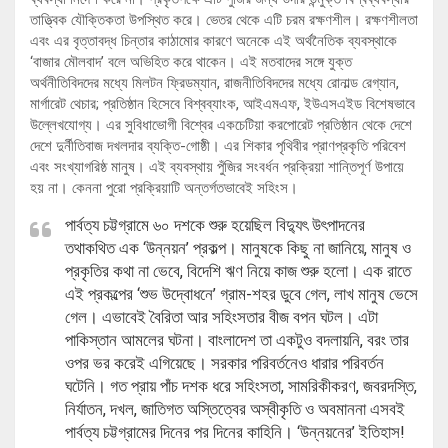
তাত্ত্বিক যৌক্তিকতা উপস্থিত করে। ভেতর থেকে এটি চরম রক্ষণশীল। রক্ষণশীলতা
এবং এর বৃত্তাবদ্ধ চিন্তার কাঠামোর কারণে অনেকে এই অর্থনৈতিক ব্যবস্থাকে
‘বাজার মৌলবাদ’ বলে অভিহিত করে থাকেন। এই মতবাদের সঙ্গে যুক্ত
অর্থনীতিবিদদের মধ্যে মিলটন ফ্রিডম্যান, রাজনীতিবিদদের মধ্যে রোনাল্ড রেগ্যান,
মার্গারেট থেচার; প্রতিষ্ঠান হিসেবে বিশ্বব্যাংক, আইএমএফ, ইউএসএইড বিশেষভাবে
উল্লেখযোগ্য। এর সুবিধাভোগী বিশ্বের একচেটিয়া করপোরেট প্রতিষ্ঠান থেকে দেশে
দেশে দুর্নীতিবাজ দখলদার ব্যক্তি-গোষ্ঠী। এর শিকার পৃথিবীর প্রাণপ্রকৃতি পরিবেশ
এবং সংখ্যাগরিষ্ঠ মানুষ। এই ব্যবস্থায় পুঁজির সংবর্ধন প্রক্রিয়া শান্তিপূর্ণ উপায়ে
হয় না। কেননা পুরো প্রক্রিয়াটি অন্তর্গতভাবেই সহিংস।
পার্বত্য চট্টগ্রামে ৬০ দশকে শুরু হয়েছিল বিদ্যুৎ উৎপাদনের
তথাকথিত এক ‘উন্নয়ন’ প্রকল্প। মানুষকে কিছু না জানিয়ে, মানুষ ও
প্রকৃতির কথা না ভেবে, বিদেশি ঋণ নিয়ে কাজ শুরু হলো। এক রাতে
এই প্রকল্পের ‘শুভ উদ্বোধনে’ গ্রাম-শহর ডুবে গেল, লাখ মানুষ ভেসে
গেল। এভাবেই বৈরিতা আর সহিংসতার বীজ বপন ঘটল। এটা
পাকিস্তান আমলের ঘটনা। বাংলাদেশ তা একটুও বদলায়নি, বরং তার
ওপর ভর করেই এগিয়েছে। সরকার পরিবর্তনেও ধারার পরিবর্তন
ঘটেনি। গত প্রায় পাঁচ দশক ধরে সহিংসতা, সামরিকীকরণ, জবরদস্তি,
নির্যাতন, দখল, জাতিগত অস্তিত্বের অস্বীকৃতি ও অবমাননা এসবই
পার্বত্য চট্টগ্রামের দিনের পর দিনের কাহিনি। ‘উন্নয়নের’ ইতিহাস!