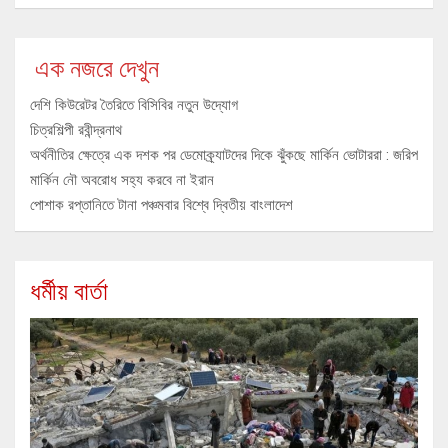
এক নজরে দেখুন
দেশি কিউরেটর তৈরিতে বিসিবির নতুন উদ্যোগ
চিত্রশিল্পী রবীন্দ্রনাথ
অর্থনীতির ক্ষেত্রে এক দশক পর ডেমোক্র্যাটদের দিকে ঝুঁকছে মার্কিন ভোটাররা : জরিপ
মার্কিন নৌ অবরোধ সহ্য করবে না ইরান
পোশাক রপ্তানিতে টানা পঞ্চমবার বিশ্বে দ্বিতীয় বাংলাদেশ
ধর্মীয় বার্তা