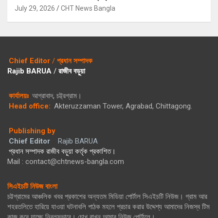
July 29, 2026
CHT News Bangla
Chief Editor
/
প্রধান সম্পাদক
Rajib BARUA
/
রাজীব বড়ুয়া
কার্যালয়ঃ
আগ্রাবাদ, চট্ট্রগ্রাম।
Head office:
Akteruzzaman Tower, Agrabad, Chittagong.
Publishing by
Chief Editor
Rajib BARUA
প্রধান সম্পাদক রাজীব বড়ুয়া কর্তৃক প্রকাশিত।
Mail : contact@chtnews-bangla.com
সিএইচটি নিউজ বাংলা
চট্টগ্রামের আঞ্চলিক খবর প্রকাশের অন্যতম মিডিয়া পোর্টাল সিএইচটি নিউজ। গ্রাম আর
শহরতলিতে হারিয়ে যাওয়া ঘটনাবলি পাঠক মহলে প্রচার করার উদ্দেশ্য আমাদের নিজস্ব টিম
কাজ করে যাচ্ছে নিরলসভাবে। চোখ রাখুন আমার নিউজ পোর্টালে।