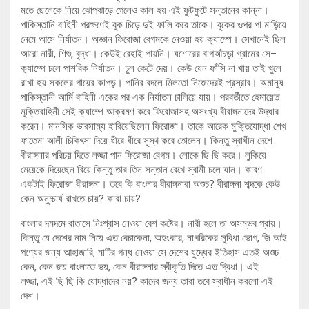
মতে ছেলেকে নিয়ে ঝোপঝাড়ে গেলেও কাল হয় এই ফুটফুটে সন্তানের কান্না।
পাকিস্তানি বাহিনী পরক্ষণেই বুক চিড়ে দুই ফালি করে তাকে। বুকের ওপর পা মাড়িয়ে
নেমে আসে নির্যাতন। অজ্ঞান ফিরোজা বেগমকে নেওয়া হয় ক্যাম্পে। সেখানেই ছিল
আরো নারী, শিশু, বৃদ্ধা। কেউই রেহাই পায়নি। যশোরের বাগআঁচড়া গ্রামের সে–
ক্যাম্পে চলে পাশবিক নির্যাতন। চুল কেটে দেয়। কেউ যেন ফাঁসি না খায় তাই খুলে
রাখা হয় সকলের গায়ের কাপড়। পানির বদলে মিলতো নিজেদেরই প্রস্রাব। অমানুষ
পাকিস্তানী আর্মি বাহিনী একের পর এক নির্যাতন চালিয়ে যায়। পরবর্তীতে হেমায়েত
মুক্তিবাহিনী সেই ক্যাম্পে আক্রমণ করে ফিরোজাসহ অসংখ্য বীরাঙ্গনাদের উদ্ধার
করেন। মানসিক ভারসাম্য হারিয়েছিলেন ফিরোজা। তাকে আরেক মুক্তিযোদ্ধা শেখ
ফাতেমা আলী চিকিৎসা দিয়ে ধীরে ধীরে সুস্থ করে তোলেন। কিন্তু স্বাধীন দেশে
বীরাঙ্গনার পরিচয় দিতে লজ্জা পান ফিরোজা বেগম। লোকে ছি ছি করে। লুকিয়ে
মেয়েকে দিয়েছেন বিয়ে কিন্তু তার তিন সন্তান রেখে স্বামী চলে যান। কারণ
একটাই ফিরোজা বীরাঙ্গনা। তবে কি বাংলার বীরাঙ্গনারা অশুচ? বীরাঙ্গনা শব্দকে কেউ
কেন অনুচ্চার্য রাখতে চায়? কারা চায়?
বাংলার দমদমে বাতাসে নিঃশ্বাস নেওয়া বেশ কষ্টের। নারী হলে তা অসম্ভব প্রায়।
কিন্তু যে দেশের নাম নিয়ে এত বেচাকেনা, অহংকার, নাগরিকের সুবিধা ভোগ, জি আই
পণ্যের জন্য আহাজারি, মাটির গন্ধ নেওয়া সে দেশের যুদ্ধের ইতিহাস এতই অশুচ
কেন, কেন জয় বাংলাতে ভয়, কেন বীরাঙ্গনার স্বীকৃতি দিতে এত দ্বিধা। এই
লজ্জা, এই ছি ছি কি যোদ্ধাদের নয়? কাদের জন্য তারা তবে স্বাধীন করলো এই
দেশ।