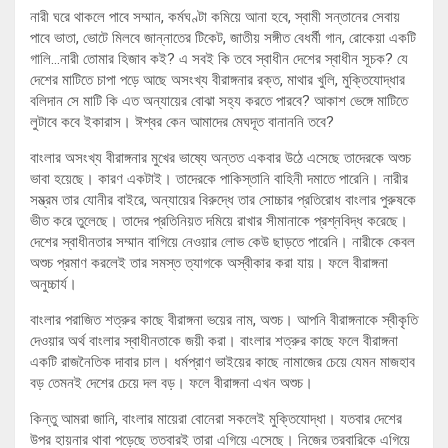
নারী ঘরে থাকলে পাবে সম্মান, কর্মঘণ্টা কমিয়ে আনা হবে, স্বামী সন্তানের সেবায়
পাবে ভাতা, ভোটে মিলবে জান্নাতের টিকেট, জাতীয় সঙ্গীত বেধর্মী গান, রোকেয়া একটি
গালি…নারী তোমার হিজাব কই? এ সবই কি তবে স্বাধীন দেশের স্বাধীন সূচক? যে
দেশের মাটিতে চাপা পড়ে আছে অসংখ্য বীরাঙ্গনার রক্ত, মাথার খুলি, মুক্তিযোদ্ধার
বলিদান সে মাটি কি এত অন্যায়ের বোঝা সহ্য করতে পারবে? আকাশ ভেঙ্গে মাটিতে
লুটাবে কবে ইকারাস। ঈশ্বর কেন আমাদের মেঘদূত বানাননি তবে?
বাংলার অসংখ্য বীরাঙ্গনার মুখের ভাষ্যে অন্তত একবার উঠে এসেছে তাদেরকে অশুচ
ভাবা হয়েছে। কারণ একটাই। তাদেরকে পাকিস্তানি বাহিনী দমাতে পারেনি। নারীর
সম্ভ্রম তার যোনীর বাইরে, অন্যায়ের বিরুদ্ধে তার সোচ্চার প্রতিরোধ বাংলার পুরুষকে
ভীত করে তুলেছে। তাদের প্রতিনিয়ত দমিয়ে রাখার সীমানাকে প্রশ্নবিদ্ধ করেছে।
দেশের স্বাধীনতার সম্মান বাগিয়ে নেওয়ার লোভ কেউ ছাড়তে পারেনি। নারীকে কেবল
অশুচ প্রমাণ করলেই তার সমস্ত ত্যাগকে অস্বীকার করা যায়। ফলে বীরাঙ্গনা
অনুচ্চার্য।
বাংলার পরাজিত শত্রুর কাছে বীরাঙ্গনা ভয়ের নাম, অশুচ। আপনি বীরাঙ্গনাকে স্বীকৃতি
দেওয়ার অর্থ বাংলার স্বাধীনতাকে জয়ী করা। বাংলার শত্রুর কাছে ফলে বীরাঙ্গনা
একটি রাজনৈতিক দাবার চাল। ধর্মপ্রাণ ভাইয়ের কাছে নামাজের চেয়ে যেমন মাজহাব
বড় তেমনই দেশের চেয়ে দল বড়। ফলে বীরাঙ্গনা এখন অশুচ।
কিন্তু আমরা জানি, বাংলার মায়েরা বোনেরা সকলেই মুক্তিযোদ্ধা। যতবার দেশের
উপর হায়নার থাবা পড়েছে ততবারই তারা এগিয়ে এসেছে। নিজের তরবারিকে এগিয়ে