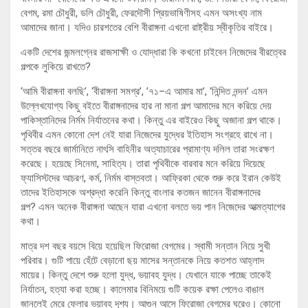
বেগম, রমা চৌধুরী, ডলি চৌধুরী, ফেরদৌসী প্রিয়ভাষিণীসহ এমন অসংখ্য নাম
আমাদের জানা। যদিও চারশতের বেশি বীরাঙ্গনা এখনো রাষ্ট্রীয় স্বীকৃতির বাইরে।
একটি দেশের জন্মলগ্নের রাজসাক্ষী ও যোদ্ধারা কি কখনো চাইবেন নিজেদের বীরত্বের
গল্পকে লুকিয়ে রাখতে?
‘আমি বীরাঙ্গনা বলছি’, ‘বীরাঙ্গনা সমগ্র’, ’৭১–এ আমার মা’, ‘নিন্দিত নন্দন’ এমন
উল্লেখযোগ্য কিছু বইতে বীরাঙ্গনাদের হার না মানা গল্প আমাদের মনে করিয়ে দেয়
পাকিস্তানিদের নির্মম নির্যাতনের কথা। কিন্তু এর বাইরেও কিছু অজানা গল্প থাকে।
পৃথিবীর এমন কোনো দেশ নেই যারা নিজেদের যুদ্ধের ইতিহাস সংগ্রহে রাখে না।
সত্তর বছরে জার্মানিতে নাৎসি বাহিনীর অত্যাচারের প্রামাণ্য দলিল তারা সংরক্ষণ
করেছে। হয়েছে সিনেমা, সাহিত্য। তারা পৃথিবীকে বারবার মনে করিয়ে দিয়েছে
ফ্যাসিস্টদের আচরণ, কর্ম, নির্মম বাস্তবতা। আফ্রিকা থেকে শুরু করে ইরান কেউই
তাদের ইতিহাসকে অশ্রদ্ধা করেনি কিন্তু বাংলার কতজন জানেন বীরাঙ্গনাদের
গল্প? এমন অনেক বীরাঙ্গনা আছেন যারা এখনো বলতে ভয় পান নিজেদের আত্মত্যাগের
কথা।
মাত্র দশ বছর বয়সে বিয়ে হয়েছিল ফিরোজা বেগমের। স্বামী সন্তান নিয়ে সুখী
পরিবার। গুটি পায়ে হেঁটে বেড়ানো ছয় মাসের সন্তানকে নিয়ে কতশত আহ্লাদ
মায়ের। কিন্তু দেশে শুরু হলো যুদ্ধ, ভয়াবহ যুদ্ধ। যেখানে যাকে পাচ্ছে তাকেই
নির্যাতন, হত্যা করা হচ্ছে। কালেমার বিনিময়ে গুটি কয়েক রক্ষা পেলেও বাঙাল
জানলেই মেরে ফেলার ভয়াবহ দৃশ্য। আগুন আসে ফিরোজা বেগমের ঘরেও। কোনো