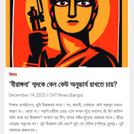
ফিচার
‘বীরাঙ্গনা’ শব্দকে কেন কেউ অনুচ্চার্য রাখতে চায়?
December 14, 2025
CHT News Bangla
শিক্ষক বলেছিলেন, তুমি বীরাঙ্গনার মতো। সৎ, সাহসী, তোমাকে কেউ পরাভূত করতে
পারবে না। থেমো না। পড়শি চাচীমা তেড়ে এসে কপাল ছুঁয়ে বললেন, ছি ছি! জানিস
নাকি কারা হয় বীরাঙ্গনা? কপালে বড় টিপ, যাদের শরীর ছুঁয়েছে হাজারো দানব। ছিঁড়ে
খেয়েছে শকুনের দল। তুই বীরাঙ্গনা হবি কেন? তুই তো টোটাম (পবিত্র, সুন্দর)। তুই
আমাদের রাজকন্যা।