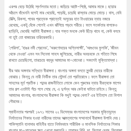
এরপর বেড়ে উঠেছি স্বর্ণলতার মতো। জড়িয়ে আষ্টে–পিষ্ঠে, আমার মাকে। ছায়ার
আঁচলে বাঁধেননি বলেই মার খেয়েছি, পড়েছি, চড়েছি রাস্তার মোড়ে মোড়ে। বাস, বেবি
টেক্সি, রিকসা, পথের প্রত্যেক প্রান্তেই অসুরের হাত টাওয়ারের ন্যায় নজরে
রেখেছে, একটু বেঁকে গেলেই এখন ঝাঁপিয়ে পড়বে শরীরে। ফলে সতর্কতার বাপকেও
ছাড়িনি, ভেবেছি আমিই বীরাঙ্গনা। যার শক্ত মনকে কেউ ছিঁড়ে খাবে না, কেউ বলবে
না তুই তো বাজারের তরিতরকারি।
‘গেরিলা’, ‘হাঙর নদী গ্রেনেড’, ‘অরুণোদয়ের অগ্নিসাক্ষী’, ‘আগুনের ফুলকি’, ‘জীবন
থেকে নেওয়া’ এমন সব সিনেমা সাহস জুগিয়েছে, নারীর অবয়বকে যে গতিতে পিষে
রাখতে চেয়েছিলো, তারচেয়ে বহুদূর আমাদের মা–বোনেরা। সকলেই মুক্তিযোদ্ধা।
বীর আর অঙ্গনার সন্ধিতে বীরাঙ্গনা। বাংলায় অঙ্গনা বলতে সুন্দরী দেহের নারীকে
বোঝায়। কিন্তু যে নারী নির্ভীক তার সৌন্দর্য তো প্রতিরোধে। ফলে বীরাঙ্গনা তো
সাহসের মূর্ত প্রতীক। শব্দের রাজনীতিতে লোকে কেন পুরুষের ন্যায় বীরত্বকে মাপেন
তার গল্প এতটাই পঁচে গলে গেছে যে, এ দুর্গন্ধ আর কেইবা ঘাটতে চাইবে। কিন্তু
আমাদের বাংলার, বাংলাদেশের বীরাঙ্গনা কি শুধুই শব্দের খেলা? এর ইতিহাস তো বিশাল
গৌরবের।
স্বাধীনতার পরপরই ১৯৭১ সালের ২২ ডিসেম্বর বাংলাদেশের সরকার মুক্তিযুদ্ধে
নির্যাতনের শিকার হওয়া নারীদের তাদের আত্মত্যাগের সম্মানার্থে বীরাঙ্গনা উপাধি দেয়।
পাকিস্তানি হানাদার বাহিনীর হাতে নির্মমভাবে শারীরিক ও মানসিক নির্যাতনের শিকার
বাংলার মা–বোনেদের ক্ষত এখনো শুকায়নি। তারামন বিবি, ডা. সিতারা বেগম, ফিরোজা