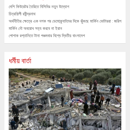
দেশি কিউরেটর তৈরিতে বিসিবির নতুন উদ্যোগ
চিত্রশিল্পী রবীন্দ্রনাথ
অর্থনীতির ক্ষেত্রে এক দশক পর ডেমোক্র্যাটদের দিকে ঝুঁকছে মার্কিন ভোটাররা : জরিপ
মার্কিন নৌ অবরোধ সহ্য করবে না ইরান
পোশাক রপ্তানিতে টানা পঞ্চমবার বিশ্বে দ্বিতীয় বাংলাদেশ
ধর্মীয় বার্তা