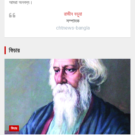
আমরা অনবদ্য।
রাজীব বড়ুয়া
সম্পাদক
chtnews-bangla
ফিচার
ফিচার