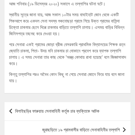
আজ শনিবার (১৯ ডিসেম্বর ২০২০) সকালে এ তল্লাশির ঘটনা ঘটে।
স্থানীয় সূত্রে জানা যায়, আজ সকাল ১০টার সময় বাঘাইহাট জোন থেকে একটি
পিকআপে করে একদল সেনা সদস্য শুকনোছড়া গ্রামে গিয়ে উক্ত গ্রামের বাসিন্দা
চিক্তো চাকমার ছেলে দিপ্পে চাকমার বাড়িতে তল্লাশি চালায়। এসময় বাড়ির বিভিন্ন
জিনিসপত্র তছনছ করে দেওয়া হয়।
পরে সেনারা একই গ্রামের জোড়া ব্রীজ বেসরকারি প্রাথমিক বিদ্যালয়ের শিক্ষক রত্ন
জ্যোতি চাকমা, পিতা- উদয় মনি চাকমার চা দোকানে প্রবেশ করে ব্যাপক তল্লাশি
চালায়। এ সময় সেনারা তার কাছ থেকে ‘অস্ত্র কোথায় রাখা হয়েছে’ বলে জিজ্ঞাসাবাদ
করে।
কিন্তু তল্লাশির পরও অবৈধ কোন কিছু না পেয়ে সেনারা জোনে ফিরে যায় বলে জানা
যায়।
Post
বিলাইছড়ির ফারুয়ায় সেনাবাহিনী কর্তৃক চার ব্যক্তিকে আটক
navigation
জুরাছড়িতে ১৯ গ্রামবাসীর বাড়িতে সেনাবাহিনীর তল্লাশি