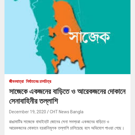
জীবনযাত্রা
নির্যাতনের চালচিত্র
সাজেকে একজনের বাড়িতে ও আরেকজনের দোকানে
সেনাবাহিনীর তল্লাশি
December 19, 2020
CHT News Bangla
রাঙামাটির সাজেকে বাঘাইহাট জোনের সেনা সদস্যরা একজনের বাড়িতে ও
আরেকজনের দোকানে হয়রানিমূলক তল্লাশি চালিয়েছে বলে অভিযোগ পাওয়া গেছে।