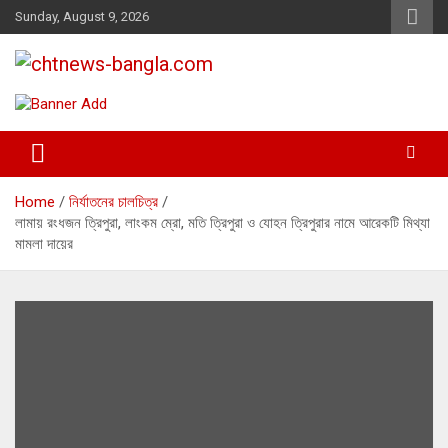
Skip
Sunday, August 9, 2026
to
content
chtnews-bangla.com
chtnews-bangla.com
Home
নির্যাতনের চালচিত্র
লামায় রংধজন ত্রিপুরা, লাংকম ম্রো, মতি ত্রিপুরা ও যোহন ত্রিপুরার নামে আরেকটি মিথ্যা
মামলা দায়ের