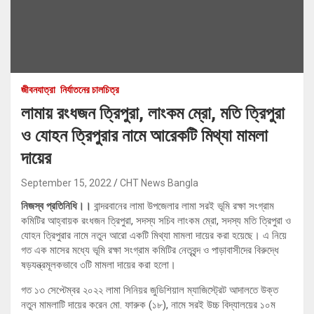
জীবনযাত্রা
নির্যাতনের চালচিত্র
লামায় রংধজন ত্রিপুরা, লাংকম ম্রো, মতি ত্রিপুরা
ও যোহন ত্রিপুরার নামে আরেকটি মিথ্যা মামলা
দায়ের
September 15, 2022
CHT News Bangla
নিজস্ব প্রতিনিধি।।
বান্দরবানের লামা উপজেলার লামা সরই ‍ভূমি রক্ষা সংগ্রাম
কমিটির আহ্বায়ক রংধজন ত্রিপুরা, সদস্য সচিব লাংকম ম্রো, সদস্য মতি ত্রিপুরা ও
যোহন ত্রিপুরার নামে নতুন আরো একটি মিথ্যা মামলা দায়ের করা হয়েছে। এ নিয়ে
গত এক মাসের মধ্যে ভূমি রক্ষা সংগ্রাম কমিটির নেতৃবৃন্দ ও পাড়াবাসীদের বিরুদ্ধে
ষড়যন্ত্রমূলকভাবে ৩টি মামলা দায়ের করা হলো।
গত ১৩ সেপ্টেম্বর ২০২২ লামা সিনিয়র জুডিশিয়াল ম্যাজিস্ট্রেট আদালতে উক্ত
নতুন মামলাটি দায়ের করেন মো. ফারুক (১৮), নামে সরই উচ্চ বিদ্যালয়ের ১০ম