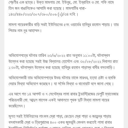
শ্রেণীর এক ছাত্র। উক্ত মামলায় মো. ইউনুছ, মো. ইব্রাহিম ও মো. শফি নামে
তিন জন বাঙালিকেও আসামি করা হয়েছে। মামলাটির ধারা-
১৪৩/৪৪৮/৩২৩/৩০৭/৩৮০/৫০৬ (২)/৩৪ দ:বি:।
মামলা দায়েরকারীর বাড়ি সরই ইউনিয়নের ৫নং ওয়ার্ডের হাবিবুর রহমান পাড়ায়। তার
পিতার নাম নূর আহাম্মদ।
অভিযোগপত্রে ঘটনার তারিখ ২৩/৬/২০২২ রাত অনুমান ১১:০০টা, ঘটনাস্থল
উল্লেখ করা হয়েছে সরই উচ্চ বিদ্যালয় হোস্টেল এবং ৩০/০৮/২০২২ দিবাগত রাত
১:৩০টা, ঘটনাস্থল উল্লেখ করা হয়েছে হাবিবুর রহমান পাড়াস্থ বাদীর বসতবাড়ি।
অভিযোগকারী তার অভিযোগপত্রে উভয় ঘটনায় তাকে মারধর, হত্যা চেষ্টা ও হুমকি
দেয়ার মিথ্যা অভিযোগ করেছেন। যা সর্বৈব মিথ্যা ও বানোয়াট বলে জানা গেছে।
এর আগে গত ১৪ আগস্ট ও ৭ সেপ্টেম্বর লামা রাবার ইন্ডাস্ট্রিজের ডেপুটি ম্যানেজার
পরিচয়ধারী মো. আব্দুল মালেক একই আদালতে পৃথক দুটি মিথ্যা মামলা দায়ের
করেছিলেন।
মূলত সরই ইউনিয়নের লাংকম ম্রো পাড়া, রেংয়েন ম্রো পাড়া ও জয়চন্দ্র পাড়ায়
বসবাসকারী ম্রো ও ত্রিপুরাদের ৪০০ একর জুমভূমি বেদখল করতেই লামা রাবার