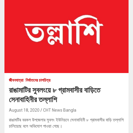
জীবনযাত্রা
নির্যাতনের চালচিত্র
রাঙামাটির সুবলংয়ে ৮ গ্রামবাসীর বাড়িতে
সেনাবাহিনীর তল্লাশি
August 18, 2020
CHT News Bangla
রাঙামটির বরকল উপজেলার সুবলং ইউনিয়নে সেনাবাহিনী ৮ গ্রামবাসীর বাড়ি তল্লাশি
চালিয়েছে বলে অভিযোগ পাওয়া গেছে।