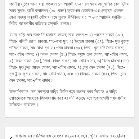
স্থানীয় সূত্রে জানা যায়, গতকাল ১৭ আগস্ট ২০২০ সোমবার আনুমানিক বেলা ২টার
সময় সুবলং আর্মি ক্যাম্পের (২০ বেঙ্গল) ক্যাপ্টেন রেজাউল-এর নেতৃত্বে একদল
সেনা সদস্য সন্ত্রাসী খোঁজার নামে সুবলং ইউনিয়নের ৫ ও ৬নং ওয়ার্ডের স্থানীয় ৮
নিরীহ গ্রামবাসীর বাড়িঘরে তল্লাশি চালায়।
যাদের বাড়ি-ঘরে তল্লাশি চালানো হয়েছে তারা হলেন – ১) প্রমোদ চাকমা (২৬),
পিতা- নলিনী রঞ্জন চাকমা, সাং-বাঘা মুখ; ২) উত্তম চাকমা (৩৭), পিতা- মৃত কুল্যে
পাত্তি চাকমা, সাং-বাঘা মুখ; ৩) পতঙ্গ চাকমা (৬০), পিতা- মৃত বাদি বৈদ্য চাকমা,
সাং- যৌথ খামার; ৪) অরুন চাকমা (৪২) পিতা- শ্যাম চেদা চাকমা, সাং-যৌথ খামার,
৫) কিরন চাকমা (২৫), পিতা- বিমল চাকমা, সাং-যৌথ খামার, ৬) বিমল চাকমা (৪৮),
পিতা- মৃত চন্দ্র মোহন চাকমা, সাং-যৌথ খামার, ৭) চন্দ্র সেন চাকমা (৭০), পিতা-
মৃত ইন্দ্র কুমার চাকমা, সাং-যৌথ খামার; এবং ৮) বিনিময় চাকমা (৪২), পিতা- চন্দ্র
সেন চাকমা, সাং-যৌথ খামার।
তল্লাশিকালে সেনা সদস্যরা বাড়ির জিনিষপত্র তছনছ করে দিয়েছে ও বাড়ির
লোকদেরকে অহেতুক জিজ্ঞাসাবাদ করে হয়রানি করেছে বলে ভুক্তভোগী গ্রামবাসীরা
অভিযোগ করেছেন।
Post
খাগড়াছড়ির স্বনির্ভর বাজারে হত্যাকাণ্ডের ২ বছর : খুনিরা এখনও ধরাছোঁয়ার