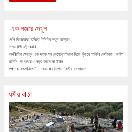
এক নজরে দেখুন
দেশি কিউরেটর তৈরিতে বিসিবির নতুন উদ্যোগ
চিত্রশিল্পী রবীন্দ্রনাথ
অর্থনীতির ক্ষেত্রে এক দশক পর ডেমোক্র্যাটদের দিকে ঝুঁকছে মার্কিন ভোটাররা : জরিপ
মার্কিন নৌ অবরোধ সহ্য করবে না ইরান
পোশাক রপ্তানিতে টানা পঞ্চমবার বিশ্বে দ্বিতীয় বাংলাদেশ
ধর্মীয় বার্তা