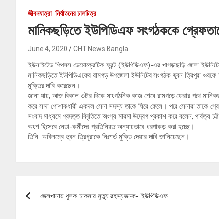
জীবনযাত্রা
নির্যাতনের চালচিত্র
মানিকছড়িতে ইউপিডিএফ সংগঠককে গ্রেফতারের 
June 4, 2020
CHT News Bangla
ইউনাইটেড পিপলস ডেমোক্রেটিক ফ্রন্ট (ইউপিডিএফ)-এর খাগড়াছড়ি জেলা ইউনিটে
মানিকছড়িতে ইউপিডিএফের রামগড় উপজেলা ইউনিটের সংগঠক ভূবন ত্রিপুরা ওরফে অপু
মুক্তির দাবি করেছেন।
জানা যায়, আজ বিকাল ৩টার দিকে সাংগঠনিক কাজ শেষে রামগড়ে ফেরার পথে মানিক
করে সাদা পোশাকধারী একদল সেনা সদস্য তাকে ঘিরে ফেলে। পরে সেনারা তাকে গ্রেফত
সংবাদ মাধ্যমে প্রদত্ত বিবৃতিতে অংগ্য মারমা উদ্বেগ প্রকাশ করে বলেন, পার্বত্য
অংশ হিসেবে নেতা-কর্মীদের প্রতিনিয়ত অন্যায়ভাবে ধরপাকড় করা হচ্ছে।
তিনি অবিলম্বে ভূবন ত্রিপুরাকে নিঃশর্ত মুক্তি দেয়ার দাবি জানিয়েছেন।
Post
জেলখানায় পুলক চাকমার মৃত্যু রহস্যজনক- ইউপিডিএফ
navigation