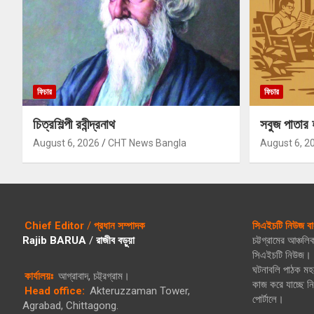
ফিচার
ফিচার
চিত্রশিল্পী রবীন্দ্রনাথ
সবুজ পাতার 
August 6, 2026
CHT News Bangla
August 6, 2
Chief Editor
/
প্রধান সম্পাদক
সিএইচটি নিউজ বা
Rajib BARUA
/
রাজীব বড়ুয়া
চট্টগ্রামের আঞ্চল
সিএইচটি নিউজ। গ
ঘটনাবলি পাঠক মহল
কার্যালয়ঃ
আগ্রাবাদ, চট্ট্রগ্রাম।
কাজ করে যাচ্ছে 
Head office:
Akteruzzaman Tower,
পোর্টালে।
Agrabad, Chittagong.