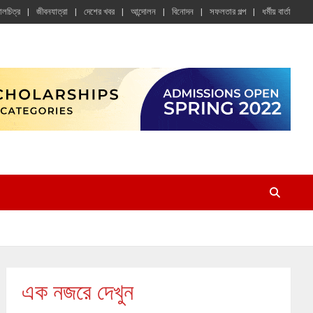
চালচিত্র
জীবনযাত্রা
দেশের খবর
আন্দোলন
বিনোদন
সফলতার গল্প
ধর্মীয় বার্তা
এক নজরে দেখুন