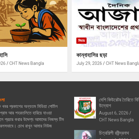
ফিচার
হাসি
কান্নাহাসির ছড়া
026
CHT News Bangla
July 29, 2026
CHT News Bangl
দেশি কিউরেটর তৈরিতে বিস
ংলা
উদ্যোগ
িক খবর প্রকাশের অন্যতম মিডিয়া পোর্টাল
্রাম আর শহরতলিতে হারিয়ে যাওয়া
August 6, 2026
ে প্রচার করার উদ্দেশ্য আমাদের নিজস্ব টিম
CHT News Bangla
নিরলসভাবে। চোখ রাখুন আমার নিউজ
চিত্রশিল্পী রবীন্দ্রনাথ