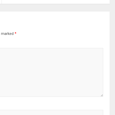
re marked
*