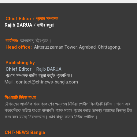
Chief Editor
/
প্রধান সম্পাদক
Rajib BARUA
/
রাজীব বড়ুয়া
কার্যালয়ঃ
আগ্রাবাদ, চট্ট্রগ্রাম।
Head office:
Akteruzzaman Tower, Agrabad, Chittagong.
Publishing by
Chief Editor
Rajib BARUA
প্রধান সম্পাদক রাজীব বড়ুয়া কর্তৃক প্রকাশিত।
Mail : contact@chtnews-bangla.com
সিএইচটি নিউজ বাংলা
চট্টগ্রামের আঞ্চলিক খবর প্রকাশের অন্যতম মিডিয়া পোর্টাল সিএইচটি নিউজ। গ্রাম আর
শহরতলিতে হারিয়ে যাওয়া ঘটনাবলি পাঠক মহলে প্রচার করার উদ্দেশ্য আমাদের নিজস্ব টিম
কাজ করে যাচ্ছে নিরলসভাবে। চোখ রাখুন আমার নিউজ পোর্টালে।
CHT-NEWS Bangla