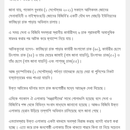
জানা যায়, গতকাল বুধবার (১ সেপ্টেম্বর ২০২১) সকালে আলিকদম জোনের
সেনাবাহিনী ও নাইক্ষ্যংছড়ি জোনের বিজিবি’র একটি যৌথ দল দোছড়ি ইউনিয়নের
কামিছড়া চাক পাড়ায় অভিযান চালায়।
এ সময় সেনা ও বিজিবি সদস্যরা স্থানীয় কার্বারীসহ ৬ চাক গ্রামবাসী অমানুষিক
মারধর করার পর আটক করে ক্যাম্পে নিয়ে যায়।
আটককৃতরা হলেন- কামিছড়া চাক পাড়ার কার্বারী মংলাফো চাক (৬০), কার্বারীর ছেলে
চিংলামং চাক (৪৫) ও তার মেয়ের জামাই (নাম জানা যায়নি), চিংলাঅং চাক(৫০) ও
তাঁর ছেলে (নাম জানা যায়নি) এবং লাগ্যছু চাক(৫৫)।
আজ বৃহস্পতিবার (২ সেপেটম্বর) পর্যন্ত তাদেরকে ছেড়ে দেয়া বা পুলিশের নিকট
হস্তান্তরের খবর পাওয়া যায়নি।
উক্ত আটকের ঘটনার ফলে চাক জনগোষ্ঠীর মধ্যে আতঙ্ক দেখা দিয়েছে।
এদিকে গতকাল ঐ এলাকায় ‌‘সন্ত্রাসীদের’ সাথে গোলাগুলি হয়েছে বলে সেনা ও
বিজিবি’র পক্ষ থেকে বিভিন্ন সংবাদ মাধ্যমে জানানো হয়েছে। আজও বিজিবি উক্ত
এলাকায় ড্রোন উড়িয়ে তল্লাশি অভিযান চালিয়েছে বলে জানা গেছে।
এমতাবস্থায় উক্ত এলাকায় একটা থমথমে অবস্থা বিরাজ করছে বলেই ধারণা করা
হচ্ছে। এতে করে চাক জনগোষ্ঠী এলাকায় টিকে থাকতে পারবে কিনা তা নিয়ে সচেতন