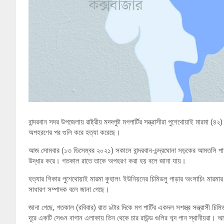
বান্দরবান সদর উপজেলায় রাষ্ট্রীয় মদদপুষ্ট মগপার্টির সন্ত্রাসীরা পুশেথোয়াই মা
অপহরণের পর গুলি করে হত্যা করেছে।
আজ সোমবার (১৩ ডিসেম্বর ২০২১) সকালে বান্দরবান-চন্দ্রঘোনা সড়কের আমতলি পাড়া
উদ্ধার করে। গতকাল রাতে তাকে অপহরণ করা হয় বলে জানা যায়।
হত্যার শিকার পুশেথোয়াই মারমা কুহালং ইউনিয়নের চিমিডলু পাড়ার অংসাচিং মারম
সাধারণ সম্পাদক বলে জানা গেছে।
জানা গেছে, গতকাল (রবিবার) রাত ৯টার দিকে মগ পার্টির একদল সশস্ত্র সন্ত্রাসী চিম
দূরে একটি সেগুন বাগান এলাকায় তিন থেকে চার রাউন্ড গুলির শব্দ পান স্থানীয়রা