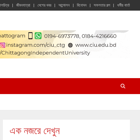
চালচিত্র
জীবনযাত্রা
দেশের খবর
আন্দোলন
বিনোদন
সফলতার গল্প
ধর্মীয় বার্তা
এক নজরে দেখুন