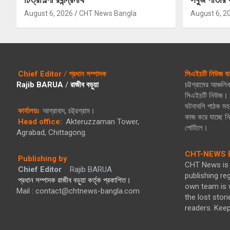
August 6, 2026
CHT News Bangla
August 6, 2
Chief Editor
/
প্রধান সম্পাদক
সিএইচটি নিউজ বা
Rajib BARUA
/
রাজীব বড়ুয়া
চট্টগ্রামের আঞ্চল
সিএইচটি নিউজ। গ
ঘটনাবলি পাঠক মহল
কার্যালয়ঃ
আগ্রাবাদ, চট্ট্রগ্রাম।
কাজ করে যাচ্ছে 
Head office:
Akteruzzaman Tower,
পোর্টালে।
Agrabad, Chittagong.
CHT-NEWS B
Publishing by
CHT News is 
Chief Editor
Rajib BARUA
publishing re
প্রধান সম্পাদক রাজীব বড়ুয়া কর্তৃক প্রকাশিত।
own team is w
Mail : contact@chtnews-bangla.com
the lost stori
readers. Kee