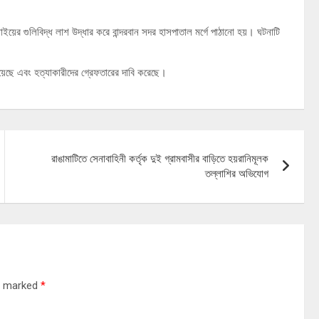
াইয়ের গুলিবিদ্ধ লাশ উদ্ধার করে বান্দরবান সদর হাসপাতাল মর্গে পাঠানো হয়। ঘটনাটি
িয়েছে এবং হত্যাকারীদের গ্রেফতারের দাবি করেছে।
রাঙামাটিতে সেনাবাহিনী কর্তৃক দুই গ্রামবাসীর বাড়িতে হয়রানিমূলক
তল্লাশির অভিযোগ
re marked
*