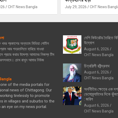
026
CHT News Bangla
July 29, 2026
CHT News Bangl
দেশি কিউরেটর তৈরিতে বিস
ংলা
উদ্যোগ
িক খবর প্রকাশের অন্যতম মিডিয়া পোর্টাল
্রাম আর শহরতলিতে হারিয়ে যাওয়া
August 6, 2026
ে প্রচার করার উদ্দেশ্য আমাদের নিজস্ব টিম
CHT News Bangla
নিরলসভাবে। চোখ রাখুন আমার নিউজ
চিত্রশিল্পী রবীন্দ্রনাথ
August 6, 2026
CHT News Bangla
angla
one of the media portals for
অর্থনীতির ক্ষেত্রে এক দ
gional news of Chittagong. Our
ডেমোক্র্যাটদের দিকে ঝুঁকছ
orking tirelessly to promote
: জরিপ
es in villages and suburbs to the
August 6, 2026
p an eye on my news portal.
CHT News Bangla