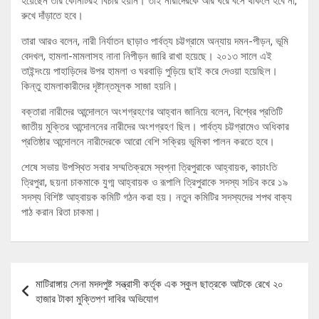
হয়েছেন তার কোনটিরই বিচার হয়নি। তাই নারীদেরকে আর ঘরে বসে থাকলে হবে না,
রুখে দাঁড়াতে হবে।
তারা আরও বলেন, নারী নির্যাতন ছাড়াও পার্বত্য চট্টগ্রামে অন্যায় দমন-পীড়ন, ভূমি
বেদখল, হামলা-মামলাসহ নানা নিপীড়ন জারি রাখা হয়েছে। ২০১৩ সালে এই
তাইন্দংয়ে পাহাড়িদের উপর হামলা ও ঘরবাড়ি পুড়িয়ে ছাই করে দেওয়া হয়েছিল।
কিন্তু হামলাকারীদের দৃষ্টান্তমূলক সাজা হয়নি।
বক্তারা নারীদের আন্দোলনে অংশগ্রহণের আহ্বান জানিয়ে বলেন, বিশ্বের প্রতিটি
জাতীয় মুক্তির আন্দোলনের নারীদের অংশগ্রহণ ছিল। পার্বত্য চট্টগ্রামেও অধিকার
প্রতিষ্ঠার আন্দোলনে নারীদেরকে আরো বেশি সক্রিয় ভূমিকা পালন করতে হবে।
শেষে সভায় উপস্থিত সবার সম্মতিক্রমে স্বপ্না ত্রিপুরাকে আহ্বায়ক, কাচাংতি
ত্রিপুরা, ছয়না চাকমাকে যুগ্ম আহ্বায়ক ও রূপালি ত্রিপুরাকে সদস্য সচিব করে ১৯
সদস্য বিশিষ্ট আহ্বায়ক কমিটি গঠন করা হয়। নতুন কমিটির সদস্যদের শপথ বাক্য
পাঠ করান রিতা চাকমা।
Post
মাটিরাঙ্গায় সেনা মদদপুষ্ট সন্ত্রাসী কর্তৃক এক স্কুল ছাত্রকে আটকে রেখে ২০
navigation
হাজার টাকা মুক্তিপণ দাবির অভিযোগ