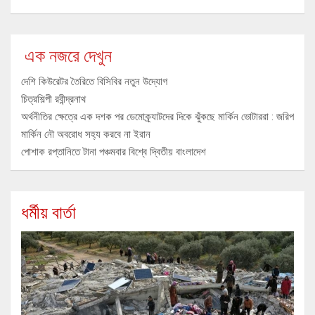
এক নজরে দেখুন
দেশি কিউরেটর তৈরিতে বিসিবির নতুন উদ্যোগ
চিত্রশিল্পী রবীন্দ্রনাথ
অর্থনীতির ক্ষেত্রে এক দশক পর ডেমোক্র্যাটদের দিকে ঝুঁকছে মার্কিন ভোটাররা : জরিপ
মার্কিন নৌ অবরোধ সহ্য করবে না ইরান
পোশাক রপ্তানিতে টানা পঞ্চমবার বিশ্বে দ্বিতীয় বাংলাদেশ
ধর্মীয় বার্তা