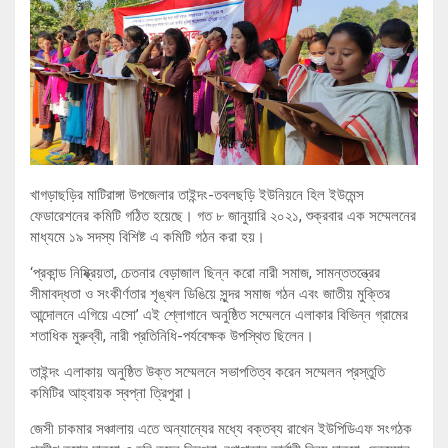
খাগড়াছড়ির মাটিরাঙ্গা উপজেলার তাইন্দং-তবলছড়ি ইউনিয়নে হিল ইউমেন্স
ফেডারেশনের কমিটি গঠিত হয়েছে। গত ৮ জানুয়ারি ২০২১, শুক্রবার এক সম্মেলনের
মাধ্যমে ১৯ সদস্য বিশিষ্ট এ কমিটি গঠন করা হয়।
‘প্রকান্ড নিষ্ক্রিয়তা, চেতনার বেড়াজাল ছিন্ন করো নারী সমাজ, সামন্ততন্ত্রের
সীমাবদ্ধতা ও সংকীর্ণতার শৃঙ্খল ডিঙিয়ে সুন্দর সমাজ গঠন এবং জাতীয় মুক্তির
আন্দোলনে এগিয়ে এসো’ এই শ্লোগানে অনুষ্ঠিত সম্মেলনে এলাকার বিভিন্ন গ্রামের
শতাধিক মুরুব্বী, নারী প্রতিনিধি-পর্যবেক্ষক উপস্থিত ছিলেন।
তাইন্দং এলাকায় অনুষ্ঠিত উক্ত সম্মেলনে সভাপতিত্ব করেন সম্মেলন প্রস্তুতি
কমিটির আহ্বায়ক স্বপ্না ত্রিপুরা।
জেসী চাকমার সঞ্চালায় এতে অন্যান্যের মধ্যে বক্তব্য রাখেন ইউপিডিএফ সংগঠক