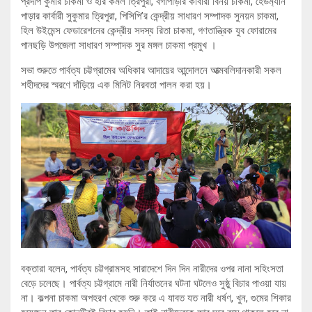
প্রদীপ কুমার চাকমা ও হরি কমল ত্রিপুরা, বগাপাড়ার কার্বারী বিনয় চাকমা, হেডম‍্যান
পাড়ার কার্বারী সুকুমার ত্রিপুরা, পিসিপি’র কেন্দ্রীয় সাধারণ সম্পাদক সুনয়ন চাকমা,
হিল উইমেন্স ফেডারেশনের কেন্দ্রীয় সদস্য রিতা চাকমা, গণতান্ত্রিক যুব ফোরামের
পানছড়ি উপজেলা সাধারণ সম্পাদক সুর মঙ্গল চাকমা প্রমুখ ।
সভা শুরুতে পার্বত্য চট্টগ্রামের অধিকার আদায়ের আন্দোলনে আত্মবলিদানকারী সকল
শহীদদের স্মরণে দাঁড়িয়ে এক মিনিট নিরবতা পালন করা হয়।
বক্তারা বলেন, পার্বত্য চট্টগ্রামসহ সারাদেশে দিন দিন নারীদের ওপর নানা সহিংসতা
বেড়ে চলেছে। পার্বত্য চট্টগ্রামে নারী নির্যাতনের ঘটনা ঘটলেও সুষ্ঠু বিচার পাওয়া যায়
না। কল্পনা চাকমা অপহরণ থেকে শুরু করে এ যাবত যত নারী ধর্ষণ, খুন, গুমের শিকার