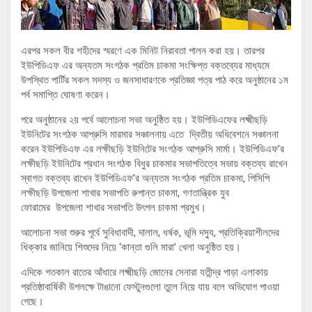
এরপর সকল বীর শহীদের স্মরণে এক মিনিট নিরাবতা পালন করা হয়। তারপর
ইউপিডিএফ এর অন্যতম সংগঠক প্রতিম চাকমা সংক্ষিপ্ত বক্তব্যের মাধ্যমে
উপস্থিত পার্টির সকল সদস্য ও জনসাধারণকে প্রতিজ্ঞা পত্র পাঠ করে অনুষ্ঠানের ১ম
পর্ব সমাপ্তি ঘোষণা করেন।
পরে অনুষ্ঠানের ২য় পর্বে আলোচনা সভা অনুষ্ঠিত হয়। ইউপিডিএফের লক্ষ্মীছড়ি
ইউনিটের সংগঠক আপ্রুসি মারমার সঞ্চালনায় এতে দ্বিতীয় অধিবেশনে সঞ্চালনা
করেন ইউপিডিএফ এর লক্ষীছড়ি ইউনিটের সংগঠক আপ্রুসি মার্মা। ইউপিডিএফ’র
লক্ষীছড়ি ইউনিটের প্রধান সংগঠক বিধুর চাকমার সভাপতিত্বে সভায় বক্তব্য রাখেন
স্বাগত বক্তব্য রাখেন ইউপিডিএফ’র অন্যতম সংগঠক প্রতিম চাকমা, পিসিপি
লক্ষীছড়ি উপজেলা শাখার সভাপতি রুপান্ত চাকমা, গণতান্ত্রিক যুব
ফোরামের উপজেলা শাখার সভাপতি উৎপল চাকমা প্রমুখ।
আলোচনা সভা শুরুর পূর্বে সুবিধাবাদী, দালাল, ধর্ষক, ভূমি দস্যু, প্রতিক্রিয়াশীলদের
ধিক্কার জানিয়ে শিশুদের নিয়ে ‘কান্তা গুলি মারা’ খেলা অনুষ্ঠিত হয়।
এদিকে গতকাল রাতের আঁধারে লক্ষ্মীছড়ি জোনের সেনারা যতীন্দ্র পাড়া এলাকায়
প্রতিষ্ঠাবার্ষিকী উপলক্ষে টাঙানো ফেস্টুনগুলো তুলে নিয়ে যায় বলে অভিযোগ পাওয়া
গেছে।