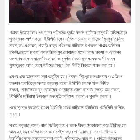
পতাকা উত্তোলনের পর সকল শহীদদের প্রতি সম্মান জানিয়ে অস্থায়ী স্মৃতিস্তম্ভে
পুষ্পস্তবক অর্পণ করেন ইউপিডিএফের এডিশন চাকমা ও জিতেন ত্রিপুরা,তানিমং
মারমা,আগুন মারমা, পাহাড়ি ছাত্র পরিষদের মাটিরাঙ্গা উপজেলা শাখার অনিমেষ
চাকমা,রেহেনা চাকমা, গণতান্ত্রিক যুব ফোরামের পক্ষে ধারাজ চাকমা ও এলাকার
জনগণের পক্ষে ক্যাহ্লাচিং মারমা ও সুদর্শন চাকমা পুষ্পস্তবক অর্পণ করেন।
পুষ্পস্তবক অর্পণ শেষে শহীদের স্মরণে এক মিনিট নিরবতা পালন করা হয়।
এরপর এক আলোচনা সভা অনুষ্ঠিত হয়। তৈফাং ত্রিপুরার সঞ্চালনায় ও এডিশন
চাকমার সভাতিত্বে সভায় বক্তব্য রাখেন ইউপিডিএফ সংগঠক ঝিমিত
চাকমা, গণতান্ত্রিক যুব ফোরামের খাগড়াছড়ি জেলা কমিটির সদস্য শুভ চাকমা,
পিসিপি’র মাটিরাঙ্গা উপজেলা সভাপতি অনিমেষ চাকমা ও সুদর্শন চাকমা।
এতে স্বাগত বক্তব্য রাখেন ইউপিডিএফের মাটিরাঙ্গা ইউনিটের প্রতিনিধি তানিমং
মারমা।
সভায় বক্তারা বলেন, নানা প্রতিকূলতা ও দমন-পীড়ন মোকাবেলা করে ইউপিডএফ
আজ ২২ বছর অতিক্রান্ত করে তেইশ বছরে পা দিয়েছে। শত দমনপীড়নেও
ইউপিডিএফকে লক্ষ্যচ্যুত করা যায়নি, ভবিষ্যতেও যাবে না। পার্বত্য চট্টগ্রামের