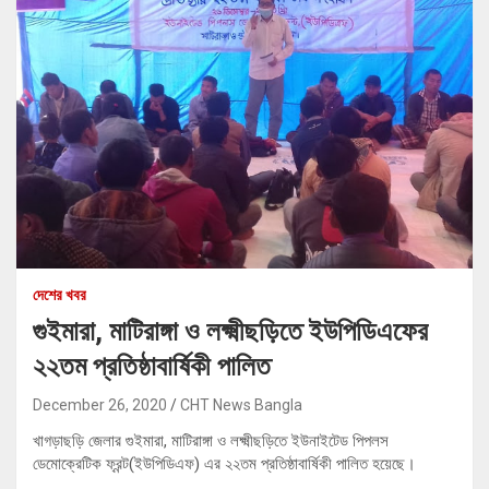
দেশের খবর
গুইমারা, মাটিরাঙ্গা ও লক্ষ্মীছড়িতে ইউপিডিএফের
২২তম প্রতিষ্ঠাবার্ষিকী পালিত
December 26, 2020
CHT News Bangla
খাগড়াছড়ি জেলার গুইমারা, মাটিরাঙ্গা ও লক্ষ্মীছড়িতে ইউনাইটেড পিপলস
ডেমোক্রেটিক ফ্রন্ট(ইউপিডিএফ) এর ২২তম প্রতিষ্ঠাবার্ষিকী পালিত হয়েছে।