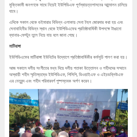
মুক্তিকামী জনগণকে সাথে নিয়েই ইউপিডিএফ পূর্ণস্বায়ত্তশাসনের আন্দোলন চালিয়ে
যাবে।
এদিকে সকাল থেকে ‍গুইমারার বিভিন্ন এলাকায় সেনা টহল জোরদার করা হয় এবং
সেনাবাহিনীর বিভিন্ন স্থান থেকে ইউপিডিএফের প্রতিষ্ঠাবার্ষিকী উপলক্ষে টাঙানো
ব্যানার-ফেস্টুন তুলে নিয়ে যায় বলে জানা গেছে।
মাটিরাঙ্গা
ইউপিডিএফের মাটিরাঙ্গা ইউনিটের উদ্যোগে প্রতিষ্ঠাবার্ষিকীর কর্মসূচি পালণ করা হয়।
আজ সকালে দলীয় সংগীতের মধ্য দিয়ে দলীয় পতাকা উত্তোলন ও শহীদদের সম্মানে
অস্থায়ী শহীদ স্মৃতিস্তম্ভে ইউপিডিএফ, পিসিপি, ডিওয়াইএফ ও এইচডব্লিউএফ
এর নেতৃবৃন্দ এবং শহীদ পরিবারবর্গ পুষ্পস্তবক অর্পণ করেন।