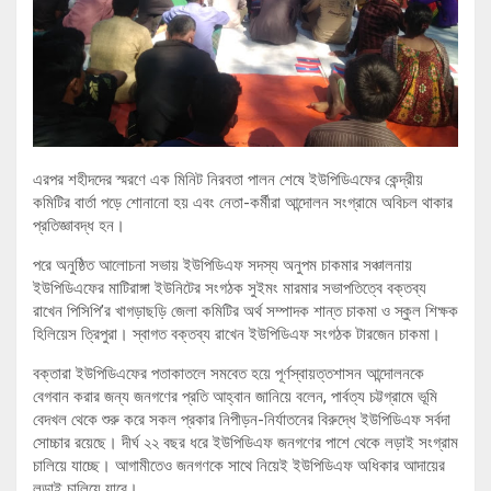
এরপর শহীদদের স্মরণে এক মিনিট নিরবতা পালন শেষে ইউপিডিএফের কেন্দ্রীয়
কমিটির বার্তা পড়ে শোনানো হয় এবং নেতা-কর্মীরা আন্দোলন সংগ্রামে অবিচল থাকার
প্রতিজ্ঞাবদ্ধ হন।
পরে অনুষ্ঠিত আলোচনা সভায় ইউপিডিএফ সদস্য অনুপম চাকমার সঞ্চালনায়
ইউপিডিএফের মাটিরাঙ্গা ইউনিটের সংগঠক সুইমং মারমার সভাপতিত্বে বক্তব্য
রাখেন পিসিপি’র খাগড়াছড়ি জেলা কমিটির অর্থ সম্পাদক শান্ত চাকমা ও স্কুল শিক্ষক
হিলিয়েস ত্রিপুরা। স্বাগত বক্তব্য রাখেন ইউপিডিএফ সংগঠক টারজেন চাকমা।
বক্তারা ইউপিডিএফের পতাকাতলে সমবেত হয়ে পূর্ণস্বায়ত্তশাসন আন্দোলনকে
বেগবান করার জন্য জনগণের প্রতি আহ্বান জানিয়ে বলেন, পার্বত্য চট্টগ্রামে ভূমি
বেদখল থেকে শুরু করে সকল প্রকার নিপীড়ন-নির্যাতনের বিরুদ্ধে ইউপিডিএফ সর্বদা
সোচ্চার রয়েছে। দীর্ঘ ২২ বছর ধরে ইউপিডিএফ জনগণের পাশে থেকে লড়াই সংগ্রাম
চালিয়ে যাচ্ছে। আগামীতেও জনগণকে সাথে নিয়েই ইউপিডিএফ অধিকার আদায়ের
লড়াই চালিয়ে যাবে।