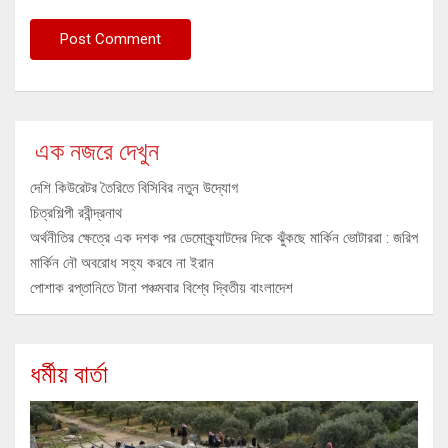
এক নজরে দেখুন
দেশি কিউরেটর তৈরিতে বিসিবির নতুন উদ্যোগ
চিত্রশিল্পী রবীন্দ্রনাথ
অর্থনীতির ক্ষেত্রে এক দশক পর ডেমোক্র্যাটদের দিকে ঝুঁকছে মার্কিন ভোটাররা : জরিপ
মার্কিন নৌ অবরোধ সহ্য করবে না ইরান
পোশাক রপ্তানিতে টানা পঞ্চমবার বিশ্বে দ্বিতীয় বাংলাদেশ
ধর্মীয় বার্তা