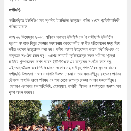
লক্ষ্মীছড়ি
লক্ষ্মীছড়িতে ইউপিডিএফের স্থানীয় ইউনিটের উদ্যোগে পার্টির ২২তম প্রতিষ্ঠাবার্ষিকী
পালিত হয়েছে।
আজ ২৬ ডিসেম্বর ২০২০, শনিবার সকালে ইউপিডিএফ ‘র লক্ষীছড়ি ইউনিটের
প্রধান সংগঠক বিধুর চাকমার সঞ্চালনায় শুরুতে দলীয় সংগীত পরিবেশনের মধ্য দিয়ে
দলীয় পতাকা উত্তোলন করা হয়। দলীয় পতাকা উত্তোলন করেন ইউপিডিএফ এর
অন্যতম সংগঠক রতন বসু। এরপর অস্হায়ী স্মৃতিস্তম্ভে সকল শহীদের শ্রদ্ধা
জানিয়ে পুস্পস্তবক অর্পন করেন ইউপিডিএফ এর অন্যতম সংগঠক রতন বসু,
এইচডব্লিউএফ এর শিউলি চাকমা ও তার সহযোগীবৃন্দ, গণতান্ত্রিক যুব ফোরামের
লক্ষ্মীছড়ি উপজেলা শাখার সভাপতি উৎপল চাকমা ও তার সহযোগীবৃন্দ, বৃহত্তর পার্বত্য
চট্টগ্রাম পাহাড়ি ছাত্র পরিষদ এর পক্ষ থেকে রুপান্ত চাকমা ও তার সহযোগীবৃন্দ।
এছাড়াও এলাকার জনপ্রতিনিধি, হেডম্যান, কার্বারী, শিক্ষক ও সর্বস্তরের জনসাধারণ
পুস্প অর্পন করেন।