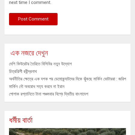
next time I comment.
এক নজরে দেখুন
দেশি কিউরেটর তৈরিতে বিসিবির নতুন উদ্যোগ
চিত্রশিল্পী রবীন্দ্রনাথ
অর্থনীতির ক্ষেত্রে এক দশক পর ডেমোক্র্যাটদের দিকে ঝুঁকছে মার্কিন ভোটাররা : জরিপ
মার্কিন নৌ অবরোধ সহ্য করবে না ইরান
পোশাক রপ্তানিতে টানা পঞ্চমবার বিশ্বে দ্বিতীয় বাংলাদেশ
ধর্মীয় বার্তা