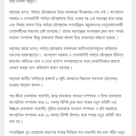
রিতা চাকমা প্রমুখ।
বক্তারা বলেন, পার্বত্য চট্টগ্রামকে নিয়ে সরকারের নীলনক্সার শেষ নেই। বাংলাদেশ
সরকার ও সেনাবাহিনী পার্বত্য চট্টগ্রামকে নিয়ে একের পর এক ষড়যন্ত্র করে যাচ্ছে
এবং মিথ্যা মামলা দিয়ে পার্বত্য চট্টগ্রামের গণতান্ত্রিক আন্দোলনের নেতৃত্বদানকারী
নেতাকর্মীদের দমানোর চেষ্টা চালাচ্ছে। তাদের ষড়যন্ত্রের ফলস্বরূপ বন্দর থানা শাখার
সাধারণ সম্পাদক জিকু চাকমাকে মিথ্যা মামলা দিয়ে কারাগারে পাঠানো হয়েছে।
বক্তারা আরো বলেন, পার্বত্য চট্টগ্রামে বসবাসরত জাতিসত্তাসমূহের অস্তিত্ব
ধ্বংসের দ্বারপ্রান্তে। বাংলাদেশ সরকার ও সেনাবাহিনী পার্বত্য চট্টগ্রামে বিভিন্ন
জায়গায় পর্যটনের নামে ও সেনা ক্যাম্প সম্প্রসারণের নামে বেআইনিভাবে জায়গা
বেদখল করছে বলে অভিযোগ করেন বক্তারা।
বক্তারা জাতীয় অস্তিত্ব রক্ষার্থে ও ভূমি বেদখলের বিরুদ্ধে সকলকে ঐক্যবদ্ধ
হওয়ার আহ্বান জানান।
পরে জীবন চাকমাকে সভাপতি, রুদ্র চাকমাকে সাধারণ সম্পাদক ও বিপন চাকমাকে
সাংগঠনিক সম্পাদক করে ৩১ সদস্য বিশিষ্ট বন্দর থানা শাখার নতুন কমিটি এবং
উজ্জ্বল চাকমাকে সভাপতি, সুজিত চাকমাকে সাধারণ সম্পাদক ও রনি মারমাকে
সাংগঠনিক সম্পাদক করে ২৯ সদস্য বিশিষ্ট চাঁদগাও থানা শাখার নতুন কমিটি গঠন
করা হয়।
গণতান্ত্রিক যুব ফোরামের মহানগর শাখার সিনিয়র সহ-সভাপতি শুভ চাক গঠিত নতুন