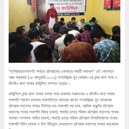
“পূর্ণস্বায়ত্তশাসনই পার্বত্য চট্টগ্রামের একমাত্র স্থায়ী সমাধান” এই শ্লোগানে
আজ শুক্রবার (২৮ জানুয়ারি ২০২২) গণতান্ত্রিক যুব ফোরাম-এর বন্দর থানা শাখা ও
চাঁদগাঁও থানা শাখার কাউন্সিল সম্পন্ন হয়েছে।
কাউন্সিলে বন্দর থানা শাখার সদস্য সদয় চাকমার সঞ্চালনায় ও চাঁদগাঁও থানা শাখার
সভাপতি শ্যামল চাকমার সভাপতিত্বে বক্তব্য রাখেন গণতান্ত্রিক যুব ফোরামের
চট্টগ্রাম মহানগর শাখার সিনিয়র সহ-সভাপতি শুভ চাক, শ্রমিক ফ্রন্টের চট্টগ্রাম
মহানগর শাখার সভাপতি বিজয় চাকমা, পাহাড়ি ছাত্র পরিষদ চট্টগ্রাম মহানগর শাখার
সাধারণ সম্পাদক অমিত চাকমা, পাহাড়ি ছাত্র পরিষদ চট্টগ্রাম বিশ্ববিদ্যালয় শাখার
সভাপতি মিটন চাকমা ও হিল উইমেন্স ফেডারেশন চট্টগ্রাম মহানগর শাখার আহ্বায়ক