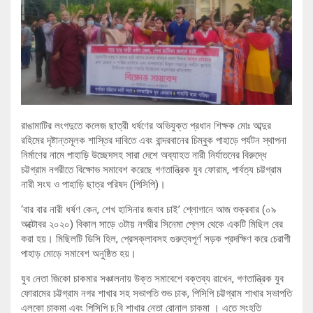
রাঙামাটির লংগদুতে কলেজ ছাত্রী ধর্ষণের অভিযুক্ত প্রধান শিক্ষক মোঃ আব্দুর
রহিমের দৃষ্টান্তমূলক শাস্তির দাবিতে এবং বান্দরবানের চিম্বুক পাহাড়ে পর্যটন স্থাপনা
নির্মাণের নামে পাহাড়ি উচ্ছেদসহ সারা দেশে অব্যাহত নারী নির্যাতনের বিরুদ্ধে
চট্টগ্রাম নগরীতে বিক্ষোভ সমাবেশ করেছে গণতান্ত্রিক যুব ফোরাম, পার্বত্য চট্টগ্রাম
নারী সংঘ ও পাহাড়ি ছাত্র পরিষদ (পিসিপি)।
‘‌বার বার নারী ধর্ষণ কেন, শেখ হাসিনার জবাব চাই’ শ্লোগানে আজ শুক্রবার (০৯
অক্টোবর ২০২০) বিকাল সাড়ে ৩টায় নগরীর সিনেমা প্লেস থেকে একটি মিছিল বের
করা হয়। মিছিলটি ডিসি হিল, প্রেসক্লাবসহ গুরুত্বপূর্ণ সড়ক প্রদক্ষিণ করে চেরাগী
পাহাড় মোড়ে সমাবেশ অনুষ্ঠিত হয়।
যুব নেতা জিকো চাকমার সঞ্চালনায় উক্ত সমাবেশে বক্তব্য রাখেন, গণতান্ত্রিক যুব
ফোরামের চট্টগ্রাম নগর শাখার সহ সভাপতি শুভ চাক, পিসিপি চট্টগ্রাম শাখার সভাপতি
এলকো চাকমা এবং পিসিপি চ.বি শাখার নেতা রোনাল চাকমা । এতে সংহতি