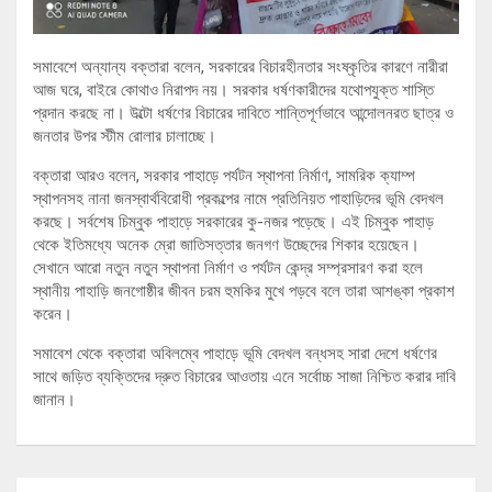
সমাবেশে অন্যান্য বক্তারা বলেন, সরকারের বিচারহীনতার সংষ্কৃতির কারণে নারীরা
আজ ঘরে, বাইরে কোথাও নিরাপদ নয়। সরকার ধর্ষণকারীদের যথোপযুক্ত শাস্তি
প্রদান করছে না। উল্টো ধর্ষণের বিচারের দাবিতে শান্তিপূর্ণভাবে আন্দোলনরত ছাত্র ও
জনতার উপর স্টীম রোলার চালাচ্ছে।
বক্তারা আরও বলেন, সরকার পাহাড়ে পর্যটন স্থাপনা নির্মাণ, সামরিক ক্যাম্প
স্থাপনসহ নানা জনস্বার্থবিরোধী প্রকল্পের নামে প্রতিনিয়ত পাহাড়িদের ভূমি বেদখল
করছে। সর্বশেষ চিম্বুক পাহাড়ে সরকারের কু-নজর পড়েছে। এই চিম্বুক পাহাড়
থেকে ইতিমধ্যে অনেক ম্রো জাতিসত্তার জনগণ উচ্ছেদের শিকার হয়েছেন।
সেখানে আরো নতুন নতুন স্থাপনা নির্মাণ ও পর্যটন কেন্দ্র সম্প্রসারণ করা হলে
স্থানীয় পাহাড়ি জনগোষ্ঠীর জীবন চরম হুমকির মুখে পড়বে বলে তারা আশঙ্কা প্রকাশ
করেন।
সমাবেশ থেকে বক্তারা অবিলম্বে পাহাড়ে ভূমি বেদখল বন্ধসহ সারা দেশে ধর্ষণের
সাথে জড়িত ব্যক্তিদের দ্রুত বিচারের আওতায় এনে সর্বোচ্চ সাজা নিশ্চিত করার দাবি
জানান।