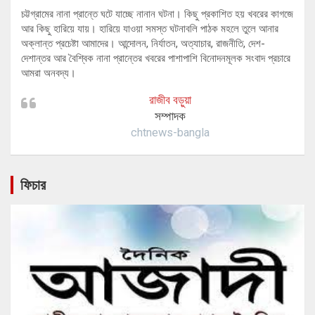
চট্টগ্রামের নানা প্রান্তে ঘটে যাচ্ছে নানান ঘটনা। কিছু প্রকাশিত হয় খবরের কাগজে
আর কিছু হারিয়ে যায়। হারিয়ে যাওয়া সমস্ত ঘটনাবলি পাঠক মহলে তুলে আনার
অক্লান্ত প্রচেষ্টা আমাদের। আন্দোলন, নির্যাতন, অত্যাচার, রাজনীতি, দেশ-
দেশান্তর আর বৈশ্বিক নানা প্রান্তের খবরের পাশাপাশি বিনোদনমূলক সংবাদ প্রচারে
আমরা অনবদ্য।
রাজীব বড়ুয়া
সম্পাদক
chtnews-bangla
ফিচার