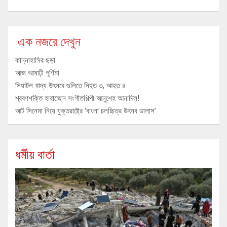
এক নজরে দেখুন
কান্নাহাসির ছড়া
আজ আষাঢ়ী পূর্ণিমা
সিয়াটল খাদ্য উৎসবে গুলিতে নিহত ৩, আহত ৪
শ্রবণশক্তি হারাচ্ছেন সংগীতশিল্পী আনুশেহ আনাদিল!
আট সিনেমা নিয়ে যুক্তরাষ্ট্রে ‘বাংলা চলচ্চিত্র উৎসব ডালাস’
ধর্মীয় বার্তা