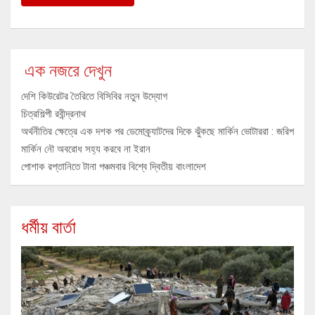
এক নজরে দেখুন
দেশি কিউরেটর তৈরিতে বিসিবির নতুন উদ্যোগ
চিত্রশিল্পী রবীন্দ্রনাথ
অর্থনীতির ক্ষেত্রে এক দশক পর ডেমোক্র্যাটদের দিকে ঝুঁকছে মার্কিন ভোটাররা : জরিপ
মার্কিন নৌ অবরোধ সহ্য করবে না ইরান
পোশাক রপ্তানিতে টানা পঞ্চমবার বিশ্বে দ্বিতীয় বাংলাদেশ
ধর্মীয় বার্তা