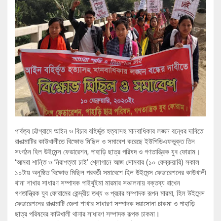
পার্বত্য চট্টগ্রামে আইন ও বিচার বহির্ভূত হত্যাসহ মানবাধিকার লঙ্ঘন বন্ধের দাবিতে
রাঙামাটির কাউখালীতে বিক্ষোভ মিছিল ও সমাবেশ করেছে ইউপিডিএফভুক্ত তিন
সংগঠন হিল উইমেন্স ফেডারেশন, পাহাড়ি ছাত্র পরিষদ ও গণতান্ত্রিক যুব ফোরাম।
‘আমরা শান্তি ও নিরাপত্তা চাই’ শ্লোগানে আজ সোমবার (১০ ফেব্রুয়ারি) সকাল
১০টায় অনুষ্ঠিত বিক্ষোভ মিছিল পরবর্তী সমাবেশে হিল উইমেন্স ফেডারেশনের কাউখালী
থানা শাখার সাধারণ সম্পাদক পাইথুইমা মারমার সঞ্চালনায় বক্তব্য রাখেন
গণতান্ত্রিক যুব ফোরামের কেন্দ্রীয় তথ্য ও প্রচার সম্পাদক রূপন মারমা, হিল উইমেন্স
ফেডারেশনের রাঙামাটি জেলা শাখার সাধারণ সম্পাদক দয়াসোনা চাকমা ও পাহাড়ি
ছাত্র পরিষদের কাউখালী থানার সাধারণ সম্পাদক রূপক চাকমা।