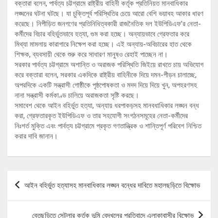
বক্তারা বলেন, পার্বত্য চট্টগ্রামে রাষ্ট্রীয় বাহিনী কর্তৃক প্রতিনিয়ত মানবাধিকার
লঙ্ঘনের ঘটনা ঘটছে। যা চুক্তিপূর্ব পরিস্থিতির চেয়ে আরো বেশি ভয়াবহ আকার ধারণ
করেছে। নিপীড়িত জনগণের প্রতিনিধিত্বকারী রাজনৈতিক দল ইউপিডিএফ’র নেতা-
কর্মীদের বিচার বহির্ভুতভাবে হত্যা, গুম করা হচ্ছে। অন্যায়ভাবে গ্রেফতার করে
মিথ্যা মামলায় কারাগারে নিক্ষেপ করা হচ্ছে। এই অন্যায়-অবিচারের হাত থেকে
শিক্ষক, ব্যবসায়ী থেকে শুরু করে সাধারণ মানুষও রেহাই পাচ্ছেন না।
সরকার পার্বত্য চট্টগ্রামে অশান্তি ও অরাজক পরিস্থিতি জিইয়ে রাখতে চায় অভিযোগ
করে বক্তারা বলেন, সরকার একদিকে রাষ্ট্রীয় বাহিনীকে দিয়ে দমন-পীড়ন চালাচ্ছে,
অপরদিকে একটি সন্ত্রাসী গোষ্ঠীকে পৃষ্ঠপোষকতা ও মদদ দিয়ে দিয়ে খুন, অপহরণসহ
নানা সন্ত্রাসী কর্মকাণ্ড চালিয়ে অরাজকতা সৃষ্টি করছে।
সমাবেশ থেকে আইন বহির্ভুত হত্যা, অন্যায় ধরপাকড়সহ মানবধাধিকার লঙ্ঘন বন্ধ
করা, গ্রেফতারকৃত ইউপিডিএফ ও তার সহযোগী সংগঠনসমূহের নেতা-কর্মীদের
নিঃশর্ত মুক্তি এবং পার্বত্য চট্টগ্রামে প্রকৃত গণতান্ত্রিক ও শান্তিপূর্ণ পরিবেশ নিশ্চিত
করার দাবি জানান।
Post
আইন বহির্ভুত হত্যাসহ মানবাধিকার লঙ্ঘন বন্ধের দাবিতে মহালছড়িতে বিক্ষোভ
navigation
বেতছড়িতে সেটলার কর্তৃক ভূমি বেদখলের প্রতিবাদে এলাকাবাসীর বিক্ষোভ