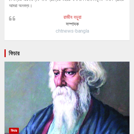
আমরা অনবদ্য।
রাজীব বড়ুয়া
সম্পাদক
chtnews-bangla
ফিচার
ফিচার