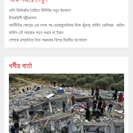
দেশি কিউরেটর তৈরিতে বিসিবির নতুন উদ্যোগ
চিত্রশিল্পী রবীন্দ্রনাথ
অর্থনীতির ক্ষেত্রে এক দশক পর ডেমোক্র্যাটদের দিকে ঝুঁকছে মার্কিন ভোটাররা : জরিপ
মার্কিন নৌ অবরোধ সহ্য করবে না ইরান
পোশাক রপ্তানিতে টানা পঞ্চমবার বিশ্বে দ্বিতীয় বাংলাদেশ
ধর্মীয় বার্তা