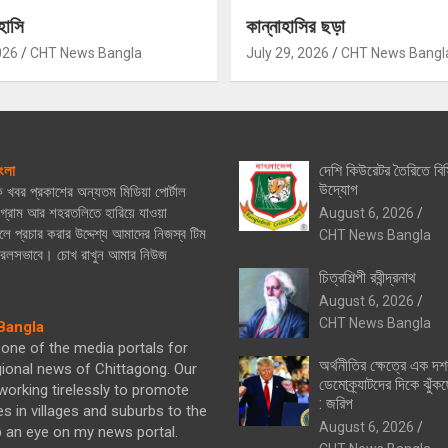
হাসি
কান্নাহাসির ছড়া
026
CHT News Bangla
July 29, 2026
CHT News Bangl
দেশি কিউরেটর তৈরিতে বিস
ংলা
উদ্যোগ
িক খবর প্রকাশের অন্যতম মিডিয়া পোর্টাল
্রাম আর শহরতলিতে হারিয়ে যাওয়া
August 6, 2026
ে প্রচার করার উদ্দেশ্য আমাদের নিজস্ব টিম
CHT News Bangla
নিরলসভাবে। চোখ রাখুন আমার নিউজ
চিত্রশিল্পী রবীন্দ্রনাথ
August 6, 2026
CHT News Bangla
angla
one of the media portals for
অর্থনীতির ক্ষেত্রে এক দ
gional news of Chittagong. Our
ডেমোক্র্যাটদের দিকে ঝুঁকছ
orking tirelessly to promote
: জরিপ
es in villages and suburbs to the
August 6, 2026
p an eye on my news portal.