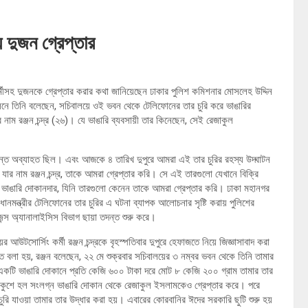
় দুজন গ্রেপ্তার
্মীসহ দুজনকে গ্রেপ্তার করার কথা জানিয়েছেন ঢাকার পুলিশ কমিশনার মোসলেহ উদ্দিন
নে তিনি বলেছেন, সচিবালয়ে ওই ভবন থেকে টেলিফোনের তার চুরি করে ভাঙারির
 নাম রঞ্জন চন্দ্র (২৬)। যে ভাঙারি ব্যবসায়ী তার কিনেছেন, সেই রেজাকুল
দন্ত অব্যাহত ছিল। এবং আজকে ৪ তারিখ দুপুরে আমরা এই তার চুরির রহস্য উদ্ঘাটন
ার নাম রঞ্জন চন্দ্র, তাকে আমরা গ্রেপ্তার করি। সে এই তারগুলো যেখানে বিক্রি
াঙারি দোকানদার, যিনি তারগুলো কেনেন তাকে আমরা গ্রেপ্তার করি। ঢাকা মহানগর
্রধানমন্ত্রীর টেলিফোনের তার চুরির এ ঘটনা ব্যাপক আলোচনার সৃষ্টি করায় পুলিশের
িজেন্স অ্যানালাইসিস বিভাগ ছায়া তদন্ত শুরু করে।
 আউটসোর্সিং কর্মী রঞ্জন চন্দ্রকে বৃহস্পতিবার দুপুরে হেফাজতে নিয়ে জিজ্ঞাসাবাদ করা
্তিতে বলা হয়, রঞ্জন বলেছেন, ২২ মে শুক্রবার সচিবালয়ের ৩ নম্বর ভবন থেকে তিনি তামার
ে একটি ভাঙারি দোকানে প্রতি কেজি ৬০০ টাকা দরে মোট ৮ কেজি ২০০ গ্রাম তামার তার
 একুশে হল সংলগ্ন ভাঙারি দোকান থেকে রেজাকুল ইসলামকেও গ্রেপ্তার করে। পরে
রি যাওয়া তামার তার উদ্ধার করা হয়। এবারের কোরবানির ঈদের সরকারি ছুটি শুরু হয়