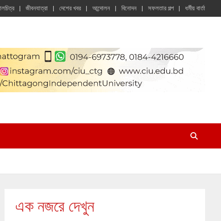
চালচিত্র
জীবনযাত্রা
দেশের খবর
আন্দোলন
বিনোদন
সফলতার গল্প
ধর্মীয় বার্তা
এক নজরে দেখুন