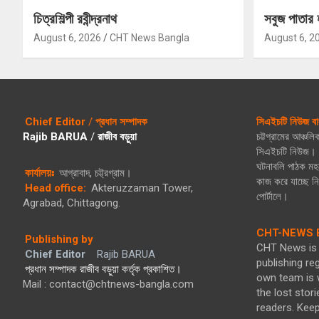
চিত্রশিল্পী রবীন্দ্রনাথ
সবুজ পাতার 
August 6, 2026
CHT News Bangla
August 6, 2
Chief Editor
/
প্রধান সম্পাদক
সিএইচটি নিউজ বা
Rajib BARUA
/
রাজীব বড়ুয়া
চট্টগ্রামের আঞ্চল
সিএইচটি নিউজ। গ
ঘটনাবলি পাঠক মহল
কার্যালয়ঃ
আগ্রাবাদ, চট্ট্রগ্রাম।
কাজ করে যাচ্ছে 
Head office:
Akteruzzaman Tower,
পোর্টালে।
Agrabad, Chittagong.
CHT-NEWS B
Publishing by
CHT News is 
Chief Editor
Rajib BARUA
publishing re
প্রধান সম্পাদক রাজীব বড়ুয়া কর্তৃক প্রকাশিত।
own team is w
Mail : contact@chtnews-bangla.com
the lost stori
readers. Kee