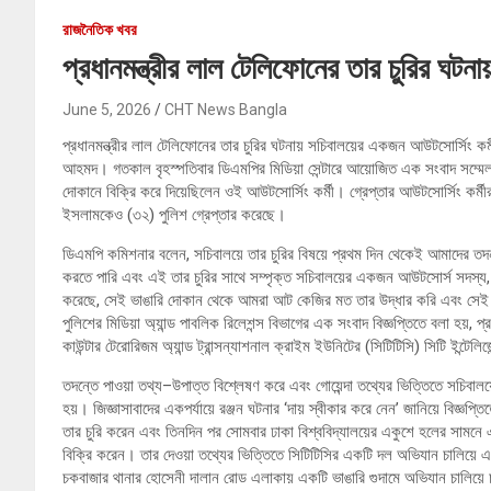
রাজনৈতিক খবর
প্রধানমন্ত্রীর লাল টেলিফোনের তার চুরির ঘটনায
June 5, 2026
CHT News Bangla
প্রধানমন্ত্রীর লাল টেলিফোনের তার চুরির ঘটনায় সচিবালয়ের একজন আউটসোর্সিং কর
আহমদ। গতকাল বৃহস্পতিবার ডিএমপির মিডিয়া সেন্টারে আয়োজিত এক সংবাদ সম্মেল
দোকানে বিক্রি করে দিয়েছিলেন ওই আউটসোর্সিং কর্মী। গ্রেপ্তার আউটসোর্সিং কর্মীর
ইসলামকেও (৩২) পুলিশ গ্রেপ্তার করেছে।
ডিএমপি কমিশনার বলেন, সচিবালয়ে তার চুরির বিষয়ে প্রথম দিন থেকেই আমাদের ত
করতে পারি এবং এই তার চুরির সাথে সম্পৃক্ত সচিবালয়ের একজন আউটসোর্স সদস্য, য
করেছে, সেই ভাঙারি দোকান থেকে আমরা আট কেজির মত তার উদ্ধার করি এবং সেই ভ
পুলিশের মিডিয়া অ্যান্ড পাবলিক রিলেশন্স বিভাগের এক সংবাদ বিজ্ঞপ্তিতে বলা হয়, প
কাউন্টার টেরোরিজম অ্যান্ড ট্রান্সন্যাশনাল ক্রাইম ইউনিটের (সিটিটিসি) সিটি ইন্টেল
তদন্তে পাওয়া তথ্য–উপাত্ত বিশ্লেষণ করে এবং গোয়েন্দা তথ্যের ভিত্তিতে সচিবালয়ের
হয়। জিজ্ঞাসাবাদের একপর্যায়ে রঞ্জন ঘটনার ‘দায় স্বীকার করে নেন’ জানিয়ে বিজ্ঞপ
তার চুরি করেন এবং তিনদিন পর সোমবার ঢাকা বিশ্ববিদ্যালয়ের একুশে হলের সামন
বিক্রি করেন। তার দেওয়া তথ্যের ভিত্তিতে সিটিটিসির একটি দল অভিযান চালিয়ে
চকবাজার থানার হোসেনী দালান রোড এলাকায় একটি ভাঙারি গুদামে অভিযান চালিয়ে চু