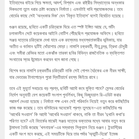
ইতিহাসের বাইরে গিয়ে ক্ষমতা, আদর্শ, বিশ্বাস এবং রাষ্ট্রীয় সিদ্ধান্তের অন্ধকার
দিকগুলো তুলে ধরার চেষ্টা করেছেন নির্মাতা। এমনটাই দাবি প্রযোজকদের। তবে
বোর্ডের কাছে সেই ‘অন্ধকার দিক’ যেন ‘বিকৃত ইতিহাস’ বলেই বিবেচিত হয়েছে।
গুঞ্জন রয়েছে, ছবিতে একটি চরিত্রকে ঘিরে এত স্পষ্ট ইঙ্গিত আছে যে, শুটিং
চলাকালীন সেটে কয়েকবার আইনি নোটিশ পৌঁছেছিল প্রযোজক অফিসে। ছবিতে
সঞ্জয় দত্তের চরিত্রকে দেখা যাবে এক রহস্যময় মধ্যস্থতাকারীর ভূমিকায়, যার
অতীত ও বর্তমান দুটিই ধোঁয়াশায় মোড়া। নামাশি চক্রবর্তী, নীতু চন্দ্র, ত্রিধা চৌধুরী
এবং সমীরা রেড্ডির মতো একঝাঁক তারকা ছবির বিভিন্ন রাজনৈতিক ও ব্যক্তিগত
সংঘাতের স্তর উন্মোচন করবেন বলে জানা গেছে।
বিশেষ করে নামাশি চক্রবর্তীর চরিত্রটি নাকি সেই গোপন বৈঠকের এক নীরব সাক্ষী;
যার ভেতরের টানাপোড়েন পুরো দ্বিতীয়ার্ধে রহস্য জিইয়ে রাখে।
তবে এই মুহূর্তে সবচেয়ে বড় প্রশ্ন, ছবিটি আদৌ কবে মুক্তি পাবে? সেন্সর বোর্ডের
নির্দেশ অনুযায়ী বেশ কয়েকটি সংলাপ পুনর্লিখন, কিছু ভিজ্যুয়াল রি-এডিট করার
পরামর্শ দেওয়া হয়েছে। নির্মাতা পক্ষ এখন সেই পরিবর্তন নিয়েই নতুন করে কাটছাঁটের
কাজ শুরু করেছে। তবে বলিউডের অনেকেই প্রশ্ন তুলছেন–এত কাটছাঁটের পর
‘আখেরি সওয়াল’ কি আদৌ ‘আখেরি সওয়াল’ থাকবে, নাকি তা নীরব ‘দুখানি কথা’য়
পরিণত হবে? এই বিতর্কের মাঝেই সঞ্জয় দত্তের ভক্তদের মধ্যে আবার নতুন করে
উন্মাদনা তৈরি করেছে ‘খলনায়ক’-এর সম্ভাব্য সিকুয়াল নিয়ে গুঞ্জন। ইন্ডাস্ট্রির
একটি অংশ মনে করছে, এই সময়টিকে ঘিরে তার পর্দার ‘অ্যান্টি-হিরো’ ইমেজ