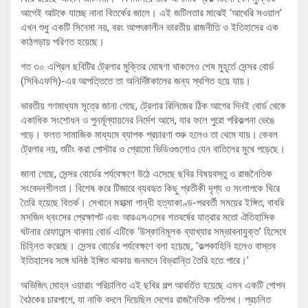
আগেই আটকে যাচ্ছে নানা বিতর্কের জালে। এই জটিলতার মাঝেই ‘আখেরি সওয়াল’
এখন শুধু একটি সিনেমা নয়, বরং আপৎকালীন ভারতীয় রাজনীতি ও ইতিহাসের এক
কাঠগড়ায় পরিণত হয়েছে।
গত ৩০ এপ্রিল ছবিটির ট্রেলার মুক্তির ঘোষণা থাকলেও শেষ মুহূর্তে সেন্সর বোর্ড
(সিবিএফসি)-এর আপত্তিতে তা অনির্দিষ্টকালের জন্য স্থগিত হয়ে যায়।
ভারতীয় গণমাধ্যম সূত্রে জানা গেছে, ট্রেলার রিলিজের ঠিক আগের দিনই বোর্ড থেকে
একাধিক সংশোধন ও পুনর্মূল্যায়নের নির্দেশ আসে, যার ফলে পুরো পরিকল্পনা ভেঙে
পড়ে। ফলত সামাজিক মাধ্যমে ব্যাপক প্রচারণা শুরু হলেও তা থেমে যায়। কেবল
ট্রেলার নয়, শুটিং করা পোস্টার ও প্রোমো ভিডিওগুলোও যেন বাতিলের মুখে পড়েছে।
জানা গেছে, সেন্সর বোর্ডের পর্যবেক্ষণে উঠে এসেছে ছবির বিষয়বস্তু ও রাজনৈতিক
সংবেদনশীলতা। বিশেষ করে টিজারে ব্যবহৃত কিছু প্রতীকী দৃশ্য ও সংলাপকে ঘিরে
তৈরি হয়েছে বিতর্ক। সেখানে মহাত্মা গান্ধী হত্যাকাণ্ড-পরবর্তী সময়ের ইঙ্গিত, বাবরি
মসজিদ ধ্বংসের প্রেক্ষাপট এবং আরএসএসের শতবর্ষের যাত্রার মতো ঐতিহাসিক
ঘটনার রেফারেন্স থাকায় বোর্ড এটিকে ‘উস্কানিমূলক ব্যাখ্যার সম্ভাবনাযুক্ত’ হিসেবে
চিহ্নিত করেছে। সেন্সর বোর্ডের পর্যবেক্ষণে বলা হয়েছে, ‘কল্পকাহিনি হলেও বাস্তব
ইতিহাসের সঙ্গে ঘনিষ্ঠ ইঙ্গিত থাকায় জনমনে বিভ্রান্তি তৈরি হতে পারে।’
অভিজিৎ মোহন ওয়ারাং পরিচালিত এই ছবির গল্প আবর্তিত হয়েছে এমন একটি গোপন
বৈঠকের চারপাশে, যা নাকি বদলে দিয়েছিল দেশের রাজনৈতিক গতিপথ। প্রচলিত