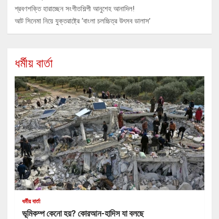
শ্রবণশক্তি হারাচ্ছেন সংগীতশিল্পী আনুশেহ আনাদিল!
আট সিনেমা নিয়ে যুক্তরাষ্ট্রে ‘বাংলা চলচ্চিত্র উৎসব ডালাস’
ধর্মীয় বার্তা
ধর্মীয় বার্তা
ভূমিকম্প কেনো হয়? কোরআন-হাদিস যা বলছে