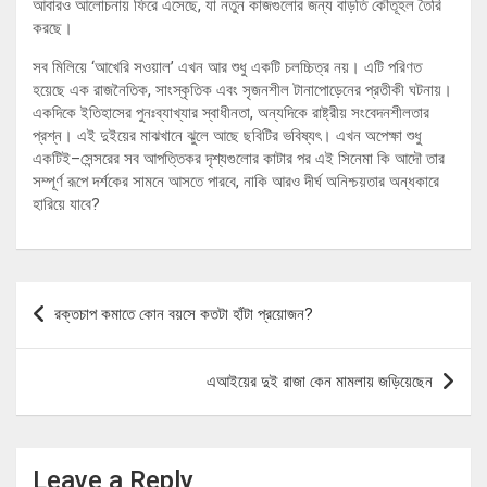
আবারও আলোচনায় ফিরে এসেছে, যা নতুন কাজগুলোর জন্য বাড়তি কৌতূহল তৈরি
করছে।
সব মিলিয়ে ‘আখেরি সওয়াল’ এখন আর শুধু একটি চলচ্চিত্র নয়। এটি পরিণত
হয়েছে এক রাজনৈতিক, সাংস্কৃতিক এবং সৃজনশীল টানাপোড়েনের প্রতীকী ঘটনায়।
একদিকে ইতিহাসের পুনঃব্যাখ্যার স্বাধীনতা, অন্যদিকে রাষ্ট্রীয় সংবেদনশীলতার
প্রশ্ন। এই দুইয়ের মাঝখানে ঝুলে আছে ছবিটির ভবিষ্যৎ। এখন অপেক্ষা শুধু
একটিই–সেন্সরের সব আপত্তিকর দৃশ্যগুলোর কাটার পর এই সিনেমা কি আদৌ তার
সম্পূর্ণ রূপে দর্শকের সামনে আসতে পারবে, নাকি আরও দীর্ঘ অনিশ্চয়তার অন্ধকারে
হারিয়ে যাবে?
Post
রক্তচাপ কমাতে কোন বয়সে কতটা হাঁটা প্রয়োজন?
navigation
এআইয়ের দুই রাজা কেন মামলায় জড়িয়েছেন
Leave a Reply