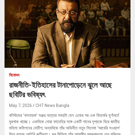
বিনোদন
রাজনীতি-ইতিহাসের টানাপোড়েনে ঝুলে আছে
ছবিটির ভবিষ্যৎ
May 7, 2026
CHT News Bangla
বলিউডের ‘খলনায়ক’ সঞ্জয় দত্তের সময়টা যেন একের পর এক বিতর্কের ঘূর্ণাবর্তে
ঘুরপাক খাচ্ছে। একদিকে নোরা ফাতেহির সঙ্গে একটি গানের দৃশ্যকে ঘিরে জাতীয়
মহিলা কমিশনের নোটিশ; অন্যদিকে তাঁর অভিনীত নতুন সিনেমা ‘আখেরি সওয়াল’
ঘিরে রয়েছে আইনি জটিলতা। সব মিলিয়ে তাঁর আগামীর প্রকল্পগুলো যেন মুক্তির