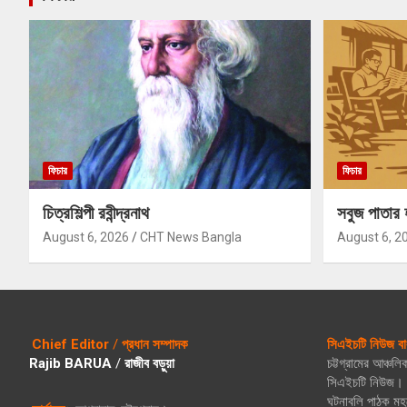
ফিচার
ফিচার
চিত্রশিল্পী রবীন্দ্রনাথ
সবুজ পাতার 
August 6, 2026
CHT News Bangla
August 6, 2
Chief Editor
/
প্রধান সম্পাদক
সিএইচটি নিউজ বা
Rajib BARUA
/
রাজীব বড়ুয়া
চট্টগ্রামের আঞ্চল
সিএইচটি নিউজ। গ
ঘটনাবলি পাঠক মহল