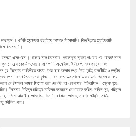
ক্সপ্রেস’। ওটিটি প্ল্যাটফর্ম হইচইয়ে আসছে সিনেমাটি। বিজ্ঞপ্তিতে প্ল্যাটফর্মটি
্রেস’ সিনেমাটি।
 ‘বনলতা এক্সপ্রেস’। রোজার ঈদে সিনেমাটি প্রেক্ষাগৃহে মুক্তি পাওয়ার পর থেকেই দর্শক
ফুল শোয়ের রেকর্ড গড়েছে। পাশাপাশি আমেরিকা, ইউরোপ, মধ্যপ্রাচ্য এবং
ম নূর সিনেমার কাহিনীতে যাত্রাপথের নানা ঘটনার মধ্য দিয়ে স্মৃতি, রাজনীতি ও মন্ত্রীর
 পেশাদার দায়িত্ববোধের দৃশ্যও। ‘বলনলতা এক্সপ্রেস’ এর ওয়ার্ল্ড প্রিমিয়ার নিয়ে
্শকদের যে উন্মাদনা আমরা সিনেমা হলে দেখেছি, তা এককথায় ঐতিহাসিক। প্রেক্ষাগৃহে
যাচ্ছি। সিনেমার বিভিন্ন চরিত্রে অভিনয় করেছেন মোশাররফ করিম, সাবিলা নূর, শরিফুল
দিনার, শামীমা নাজনীন, আরেফিন জিলানী, সাবরিন আজাদ, লাবণ্য চৌধুরী, তামিম
কিছু মৌলিক গান।