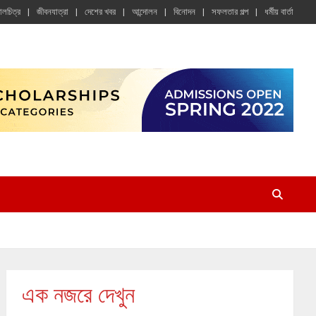
চালচিত্র
জীবনযাত্রা
দেশের খবর
আন্দোলন
বিনোদন
সফলতার গল্প
ধর্মীয় বার্তা
এক নজরে দেখুন