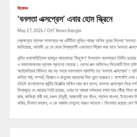
বিনোদন
‘বনলতা এক্সপ্রেস’ এবার হোম স্ক্রিনে
May 27, 2026
CHT News Bangla
প্রেক্ষাগৃহে ব্যাপক সাফল্যের পর ওটিটিতে মুক্তি পাচ্ছে তানিম নূরের সিনেমা ‘বনলতা এ
জানিয়েছে, আগামী ২৪ মে থেকে বিশ্বব্যাপী একযোগে স্ট্রিম করা যাবে ‘বনলতা এক্সপ
নন্দিত কথাসাহিত্যিক হুমায়ূন আহমেদের ‘কিছুক্ষণ’ উপন্যাস অবলম্বনে নির্মিত হয়েছে
ও সমালোচকদের ব্যাপক প্রশংসা পেয়েছে। দেশের বক্স অফিসেও সিনেমাটি টানা হাউস
অস্ট্রেলিয়ার বিভিন্ন বড় বড় শহরে সফলভাবে প্রদর্শিত হয় ‘বনলতা এক্সপ্রেস’। তানি
কবিতা পাঠ, সম্পর্ক, বিচ্ছেদ ও মানুষের আবেগের দিক তুলে ধরেছেন। পাশাপাশি দেখা গেছে
হইচই বাংলাদেশের কান্ট্রি ডিরেক্টর সাকিব আর খান বলেন, বনলতা এক্সপ্রেস নিয়ে দর
বিশ্বজুড়ে যে জোয়ার তৈরি হয়েছে, এবার তা আমরা দর্শকদের বসার ঘরে পৌঁছে দিতে 
রাজ, জাকিয়া বারী মম, চঞ্চল চৌধুরী, আজমেরী হক বাঁধন, শ্যামল মাওলা, ইন্তেখাব 
করিম, সিফাত রহমান, এ কে আজাদ সেতুসহ আরও অনেকে। সিনেমায় রয়েছে বেশ 
Post