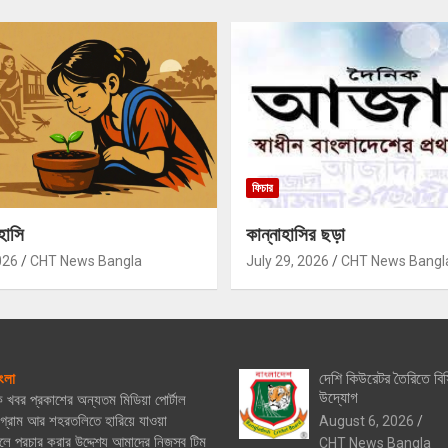
ফিচার
হাসি
কান্নাহাসির ছড়া
026
CHT News Bangla
July 29, 2026
CHT News Bangl
দেশি কিউরেটর তৈরিতে বিস
ংলা
উদ্যোগ
িক খবর প্রকাশের অন্যতম মিডিয়া পোর্টাল
্রাম আর শহরতলিতে হারিয়ে যাওয়া
August 6, 2026
ে প্রচার করার উদ্দেশ্য আমাদের নিজস্ব টিম
CHT News Bangla