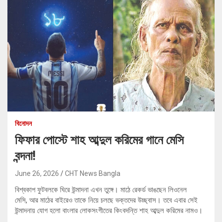
বিনোদন
ফিফার পোস্টে শাহ আব্দুল করিমের গানে মেসি
বন্দনা!
June 26, 2026
CHT News Bangla
বিশ্বকাপ ফুটবলকে ঘিরে উন্মাদনা এখন তুঙ্গে। মাঠে রেকর্ড ভাঙছেন লিওনেল
মেসি, আর মাঠের বাইরেও তাকে নিয়ে চলছে ভক্তদের উচ্ছ্বাস। তবে এবার সেই
উন্মাদনায় যোগ হলো বাংলার লোকসংগীতের কিংবদন্তি শাহ আব্দুল করিমের নামও।