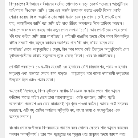
বিশ্বকাপের ইতিহাসে সর্বকালের সর্বোচ্চ গোলদাতার নতুন রেকর্ড গড়েছেন আর্জেন্টিনার
অধিনায়ক লিওনেল মেসি। তার এই অর্জন উদযাপন করতে একটি বিশেষ পোস্ট
শেয়ার করেছে ফিফা ওয়ার্ল্ড কাপের অফিসিয়াল ফেসবুক পেজ। সেই পোস্টে দেখা
যায়, আর্জেন্টিনার জার্সি পরা মেসি দুই হাত উঁচিয়ে আকাশের দিকে তাকিয়ে আছেন।
আকাশে জ্বলজ্বল করছে তার নতুন গোল সংখ্যা ‘১৮’। আর পোস্টারের ওপরে লেখা
‘কী যাদু করিয়া মেসি মায়া লাগাইছে’। লাইনটি বাঙালির হৃদয়ে গেঁথে থাকা কিংবদন্তি
বাউল সম্রাট শাহ আব্দুল করিমের জনপ্রিয় গান ‘কী যাদু করিয়া বন্ধে মায়া
লাগাইছে’ থেকে অনুপ্রাণিত। প্রেম, টান আর মায়ার সেই চিরন্তন অনুভূতিকেই যেন
ফুটবলপ্রেমীদের ভাষায় নতুনভাবে তুলে ধরেছে ফিফা। খবর বাংলানিউজের।
পোস্টটি প্রকাশের ১৯ ঘণ্টার মধ্যেই ৭৪ হাজারের বেশি রিয়্যাকশন, প্রায় ৩ হাজার
মন্তব্য এবং হাজারো শেয়ার জমা পড়েছে। মন্তব্যের ঘরে বাংলা ভাষাভাষী ভক্তদের
উচ্ছ্বাস ছিল চোখে পড়ার মতো।
অনেকেই লিখেছেন, বিশ্ব ফুটবলের সর্বোচ্চ নিয়ন্ত্রক সংস্থার পেজে শাহ আব্দুল
করিমের গানের লাইন দেখে তারা আবেগাপ্লুত। কেউ বলেছেন, মেসির প্রতি
ভালোবাসা প্রকাশে এর চেয়ে মানানসই শব্দ খুঁজে পাওয়া কঠিন। আবার কেউ মন্তব্য
করেছেন, এটি শুধু মেসির অর্জনের স্বীকৃতি নয়, বাংলা ভাষা ও সংস্কৃতিরও এক
অনন্য সম্মান।
বাংলার লোকসংগীতকে বিশ্বদরবারে পরিচিত করে তোলার ক্ষেত্রে শাহ আব্দুল করিমের
অবদান অনস্বীকার্য। তার গান প্রজন্মের পর প্রজন্ম ধরে মানুষের হৃদয়ে জায়গা করে