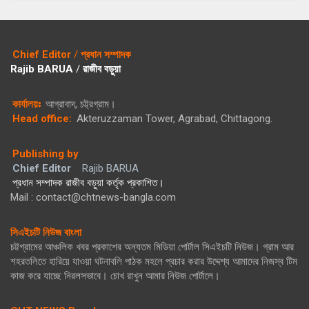
Chief Editor
/
প্রধান সম্পাদক
Rajib BARUA
/
রাজীব বড়ুয়া
কার্যালয়ঃ
আগ্রাবাদ, চট্ট্রগ্রাম।
Head office:
Akteruzzaman Tower, Agrabad, Chittagong.
Publishing by
Chief Editor
Rajib BARUA
প্রধান সম্পাদক রাজীব বড়ুয়া কর্তৃক প্রকাশিত।
Mail : contact@chtnews-bangla.com
সিএইচটি নিউজ বাংলা
চট্টগ্রামের আঞ্চলিক খবর প্রকাশের অন্যতম মিডিয়া পোর্টাল সিএইচটি নিউজ। গ্রাম আর
শহরতলিতে হারিয়ে যাওয়া ঘটনাবলি পাঠক মহলে প্রচার করার উদ্দেশ্য আমাদের নিজস্ব টিম
কাজ করে যাচ্ছে নিরলসভাবে। চোখ রাখুন আমার নিউজ পোর্টালে।