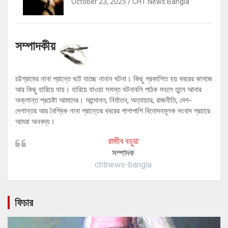
October 23, 2025
CHT News Bangla
সম্পাদকীয়
চট্টগ্রামের নানা প্রান্তে ঘটে যাচ্ছে নানান ঘটনা। কিছু প্রকাশিত হয় খবরের কাগজে
আর কিছু হারিয়ে যায়। হারিয়ে যাওয়া সমস্ত ঘটনাবলি পাঠক মহলে তুলে আনার
অক্লান্ত প্রচেষ্টা আমাদের। আন্দোলন, নির্যাতন, অত্যাচার, রাজনীতি, দেশ-
দেশান্তর আর বৈশ্বিক নানা প্রান্তের খবরের পাশাপাশি বিনোদনমূলক সংবাদ প্রচারে
আমরা অনবদ্য।
রাজীব বড়ুয়া
সম্পাদক
chtnews-bangla
ফিচার