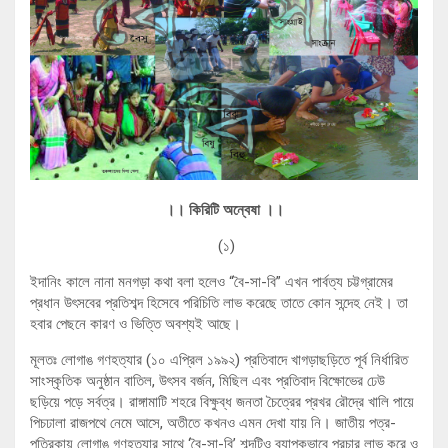
।। কিরিটি অন্বেষা ।।
(১)
ইদানিং কালে নানা মনগড়া কথা বলা হলেও “বৈ-সা-বি” এখন পার্বত্য চট্টগ্রামের
প্রধান উৎসবের প্রতিশব্দ হিসেবে পরিচিতি লাভ করেছে তাতে কোন সন্দেহ নেই। তা
হবার পেছনে কারণ ও ভিত্তি অবশ্যই আছে।
মূলতঃ লোগাঙ গণহত্যার (১০ এপ্রিল ১৯৯২) প্রতিবাদে খাগড়াছড়িতে পূর্ব নির্ধারিত
সাংস্কৃতিক অনুষ্ঠান বাতিল, উৎসব বর্জন, মিছিল এবং প্রতিবাদ বিক্ষোভের ঢেউ
ছড়িয়ে পড়ে সর্বত্র। রাঙ্গামাটি শহরে বিক্ষুব্ধ জনতা চৈত্রের প্রখর রৌদ্রে খালি পায়ে
পিচঢালা রাজপথে নেমে আসে, অতীতে কখনও এমন দেখা যায় নি। জাতীয় পত্র-
পত্রিকায় লোগাঙ গণহত্যার সাথে ‘বৈ-সা-বি’ শব্দটিও ব্যাপকভাবে প্রচার লাভ করে ও