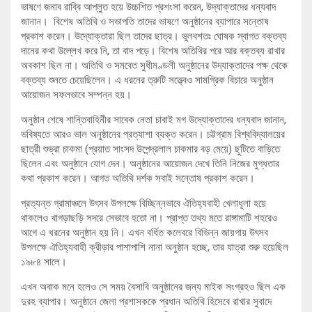
ভাষণে জনাব রাব্বি আপ্লুত হয়ে উচ্চশিত প্রশংসা করেন, উদ্যাক্তাদের ধন্যবাদ
জানান। বিশেষ অতিথি ও সভাপতি তাদের ভাষণে অনুষ্ঠানের ব্যাপারে সন্তোষ
প্রকাশ করেন। উদ্যোক্তারা ছিল তাদের ছাত্র। ভুলবশতঃ ঘোষক স্বাগত বক্তব্য
দানের কথা উল্লেখ করে নি, তা বাদ পড়ে। বিশেষ অতিথির পরে আর বক্তব্য রাখার
অবকাশ ছিল না। অতিথি ও সমবেত সুধীমণ্ডলী অনুষ্ঠানের উদ্যাক্তাদের পক্ষ থেকে
বক্তব্য শুনতে চেয়েছিলেন। এ ধরনের ত্রুটি সত্ত্বেও সামগ্রিক বিচারে অনুষ্ঠান
আয়োজন সফলভাবে সম্পন্ন হয়।
অনুষ্ঠান শেষে শান্তিবাহিনীর সাবেক নেতা চাবাই মগ উদ্যোক্তাদের ধন্যবাদ জানান,
ভবিষ্যতে আরও ভাল অনুষ্ঠানের প্রত্যাশা ব্যক্ত করেন। চট্টগ্রাম বিশ্ববিদ্যালয়ের
ছাত্রী শুভ্রা চাকমা (প্রয়াত সাংসদ উপেন্দ্রলাল চাকমার বড় মেয়ে) ‍ছুটিতে বাড়িতে
ছিলেন এবং অনুষ্ঠানে যোগ দেন। অনুষ্ঠানের আয়োজন দেখে তিনি নিজের মুগ্ধতার
কথা প্রকাশ করেন। আগত অতিথি দর্শক সবাই সন্তোষ প্রকাশ করেন।
প্রত্যন্ত গ্রামাঞ্চলে উৎসব উপলক্ষে বিচ্ছিন্নভাবে ঐতিহ্যবাহী খেলাধূলা হয়ে
থাকলেও খাগড়াছড়ি সদরে সেভাবে হতো না। প্রাপ্ত তথ্য মতে রাঙ্গামাটি শহরেও
আগে এ ধরনের অনুষ্ঠান হয় নি। এখন বর্ধিত কলেবরে বিভিন্ন জায়গায় উৎসব
উপলক্ষে ঐতিহ্যবাহী ক্রীড়ার পাশাপাশি নানা অনুষ্ঠান হচ্ছে, তার যাত্রা শুরু হয়েছিল
১৯৮৪ সালে।
এখন অবাক মনে হলেও সে সময় বৈসাবি অনুষ্ঠানের জন্য মাইক সংগ্রহও ছিল এক
দুরহ ব্যাপার। অনুষ্ঠানে জেলা প্রশাসককে প্রধান অতিথি হিসেবে রাখার সুবাদে