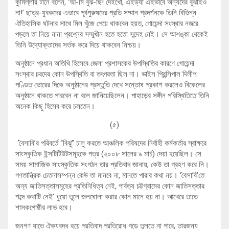
কুমিল্লার টানে বলেন, ‘আ-মি বুঝ-ছি! দেইখো, এইড্যা এইভাবে অন্যদের বুঝাইও
না!’ ছাত্র-যুবকদের এভাবে পূর্বপুরুষদের প্রতি সম্মান প্রদর্শনকে তিনি বিভিন্ন
ঐতিহাসিক ঘটনার সাথে মিল খুঁজে পেয়ে থাকবেন হয়ত, গোয়েন্দা সংস্থার নজরে
পড়লে তা নিয়ে নানা প্রশ্নের সম্মুখীন হতে হতো সন্দেহ নেই। সে আশঙ্কা থেকেই
তিনি উদ্যোক্তাদের সর্তক করে দিয়ে থাকবেন নিশ্চয়।
অনুষ্ঠানে প্রধান অতিথি হিসেবে জেলা প্রশাসকের উপস্থিতির কারণে গোয়েন্দা
সংস্থার চরদের কোন উপস্থিতি বা তৎপরতা ছিল না। ভাইস প্রিন্সিপাল দিলীপ
পণ্ডিত ভোরের দিকে অনুষ্ঠানের প্রস্তুতি দেখে সন্তোষ প্রকাশ করলেও বিকেলের
অনুষ্ঠানে থাকতে পারবেন না বলে জানিয়েছিলেন। পাহাড়ের সঙ্গীন পরিস্থিতিতে তিনি
অনেক কিছু হিসেব করে চলতেন।
(৫)
‘বৈসাবি’র পরিবর্তে “বিঝু” চালু করতে আঞ্চলিক পরিষদের নির্বাহী কর্মকর্তার স্বাক্ষরে
সাংস্কৃতিক ইন্সটিটিউটসমূহকে পত্র (২০০৮ সালের ৯ মার্চ) দেয়া হয়েছিল। সে
সময় সামাজিক সাংস্কৃতিক সংগঠন তার প্রতিবাদ জানায়, কেউ তা গ্রহণ করে নি।
গণতান্ত্রিক চেতনাসম্পন্ন কেউ তা মানবে না, মানতে পারার কথা নয়। ‘বৈসাবি’তে
অন্য জাতিসত্তাসমূহের প্রতিনিধিত্ব নেই, পার্বত্য চট্টগ্রামের কোন জাতিসত্তার
শব্দে কথাটি নেই’ ধুয়ো তুলে জলঘোলা করার কোন মানে হয় না। আখেরে তাতে
শাসকগোষ্ঠীর লাভ হবে।
জনগণ যাতে ঐক্যবদ্ধ হয়ে প্রতিবাদ প্রতিরোধ গড়ে তুলতে না পারে, তারজন্য