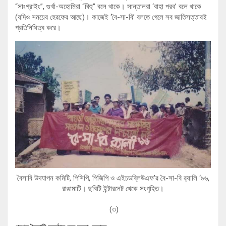
“সাংগ্রাইং”, গুর্খা-অহোমিরা “বিহু” বলে থাকে। সান্তালরা ‘বাহা পরব’ বলে থাকে
(যদিও সময়ের হেরফের আছে)। কাজেই ‘বৈ-সা-বি’ বলতে গেলে সব জাতিসত্তারই
প্রতিনিধিত্ব করে।
বৈসাবি উদযাপন কমিটি, পিসিপি, পিজিপি ও এইচডব্লিউএফ’র বৈ-সা-বি র‍্যালি ‘৯৬,
রাঙামাটি। ছবিটি ইন্টারনেট থেকে সংগৃহিত।
(৩)