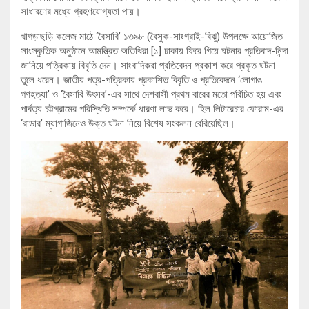
সাধারণের মধ্যে গ্রহণযোগ্যতা পায়।
খাগড়াছড়ি কলেজ মাঠে ‘বৈসাবি’ ১৩৯৮ (বৈসুক-সাংগ্রাই-বিঝু) উপলক্ষে আয়োজিত
সাংস্কৃতিক অনুষ্ঠানে আমন্ত্রিত অতিথিরা [১] ঢাকায় ফিরে গিয়ে ঘটনার প্রতিবাদ-নিন্দা
জানিয়ে পত্রিকায় বিবৃতি দেন। সাংবাদিকরা প্রতিবেদন প্রকাশ করে প্রকৃত ঘটনা
তুলে ধরেন। জাতীয় পত্র-পত্রিকায় প্রকাশিত বিবৃতি ও প্রতিবেদনে ‘লোগাঙ
গণহত্যা’ ও ‘বৈসাবি উৎসব’-এর সাথে দেশবাসী প্রথম বারের মতো পরিচিত হয় এবং
পার্বত্য চট্টগ্রামের পরিস্থিতি সম্পর্কে ধারণা লাভ করে। হিল লিটারেচার ফোরাম-এর
‘রাডার’ ম্যাগাজিনেও উক্ত ঘটনা নিয়ে বিশেষ সংকলন বেরিয়েছিল।