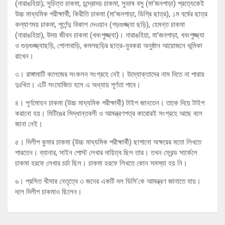
(নারাঙহিয়া); সুচিত্ত চাকমা, চন্দ্রোদয় চাকমা, সুভাষ বসু (মা’জনপাড়া) প্রত্যেকেই
উচ্চ মাধ্যমিক পরীক্ষার্থী; কিরীতি চাকমা (মা’জনপাড়া, ডিগ্রি ছাত্র), ১ম বর্ষের ছাত্র
কল্যাণময় চাকমা, পূর্ণেন্দু বিকাশ দেওয়ান (গড়গুজ্জ্যা ছড়ি), হেমন্ত চাকমা
(নারাঙহিয়া), উদয় জীবন চাকমা (খবংপুজ্জ্যা)। নারাঙহিয়া, মা’জনপাড়া, খবংপুজ্জ্যা
ও গুড়গুজ্জ্যাছড়ি, গোলাবাড়ি, কমলছড়ির ছাত্র-যুবকরা অনুষ্ঠান আয়োজনে ভূমিকা
রাখেন।
৩। রাঙ্গামাটি কলেজের সংকলন সংগ্রহে নেই। উদ্যোক্তাদের নাম দিতে না পারায়
দুঃখিত। এটি সংযোজিত হলে এ অধ্যায় পূর্ণতা পাবে।
৪। পূর্ণমোহন চাকমা (উচ্চ মাধ্যমিক পরীক্ষার্থী) টাইপ জানতেন। তাকে দিয়ে টাইপ
করানো হয়। মিটিঙের সিদ্ধান্তবলী ও আমন্ত্রণপত্র কারোরই সংগ্রহে আছে বলে
জানা নেই।
৫। দিলীপ কুমার চাকমা (উচ্চ মাধ্যমিক পরীক্ষার্থী) ছাপানো অক্ষরের মতো লিখতে
পারতেন। ব্যানার, সাইন পোস্ট লেখার দায়িত্ব ছিল তার। তখন ফ্রেন্ড সার্কেলে
চাকমা হরফে লেখার চর্চা ছিল। চাকমা হরফে লিখতে কোন সমস্যা হয় নি।
৬। প্রসিত খীসার নেতৃত্বে ৩ জনের একটি দল ডিসি’কে আমন্ত্রণ জানাতে যায়।
দলে দিলীপ চাকমাও ছিলেন।