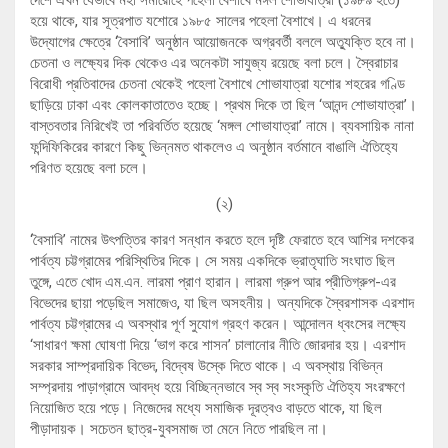
দেশে এখন যেভাবে মহা সমারোহে পহেলা বৈশাখে মঙ্গল শোভাযাত্রা (১৯৮৯ হতে)
হয়ে থাকে, যার সূত্রপাত যশোরে ১৯৮৫ সালের পহেলা বৈশাখে। এ ধরনের
উদ্যোগের ক্ষেত্রে ‘বৈসাবি’ অনুষ্ঠান আয়োজনকে অগ্রবর্তী বললে অত্যুক্তি হবে না।
চেতনা ও লক্ষ্যের দিক থেকেও এর অনেকটা সাযুজ্য রয়েছে বলা চলে। স্বৈরাচার
বিরোধী প্রতিবাদের চেতনা থেকেই পহেলা বৈশাখে শোভাযাত্রা যশোর শহরের গণ্ডি
ছাড়িয়ে ঢাকা এবং কোলকাতাতেও হচ্ছে। প্রথম দিকে তা ছিল ‘আনন্দ শোভাযাত্রা’।
বাস্তবতার নিরিখেই তা পরিবর্তিত হয়েছে ‘মঙ্গল শোভাযাত্রা’ নামে। ব্যবসায়িক নানা
ফন্দিফিকিরের কারণে কিছু ভিন্নমত থাকলেও এ অনুষ্ঠান বর্তমানে বাঙালি ঐতিহ্যে
পরিণত হয়েছে বলা চলে।
(২)
‘বৈসাবি’ নামের উৎপত্তির কারণ সন্ধান করতে হলে দৃষ্টি ফেরাতে হবে আশির দশকের
পার্বত্য চট্টগ্রামের পরিস্থিতির দিকে। সে সময় একদিকে ভ্রাতৃঘাতি সংঘাত ছিল
তুঙ্গে, এতে খোদ এম.এন. লারমা প্রাণ হারান। লারমা গ্রুপ আর প্রীতিগ্রুপ-এর
বিভেদের ছায়া পড়েছিল সমাজেও, যা ছিল অসহনীয়। অন্যদিকে স্বৈরশাসক এরশাদ
পার্বত্য চট্টগ্রামের এ অবস্থার পূর্ণ সুযোগ গ্রহণ করেন। আন্দোলন ধ্বংসের লক্ষ্যে
‘সাধারণ ক্ষমা ঘোষণা দিয়ে ‘ভাগ করে শাসন’ চালানোর নীতি জোরদার হয়। এরশাদ
সরকার সাম্প্রদায়িক বিভেদ, বিদ্বেষ উস্কে দিতে থাকে। এ অবস্থায় বিভিন্ন
সম্প্রদায় পাড়াগ্রামে আবদ্ধ হয়ে বিচ্ছিন্নভাবে স্ব স্ব সংস্কৃতি ঐতিহ্য সংরক্ষণে
নিয়োজিত হয়ে পড়ে। নিজেদের মধ্যে সমাজিক দূরত্বও বাড়তে থাকে, যা ছিল
পীড়াদায়ক। সচেতন ছাত্র-যুবসমাজ তা মেনে নিতে পারছিল না।