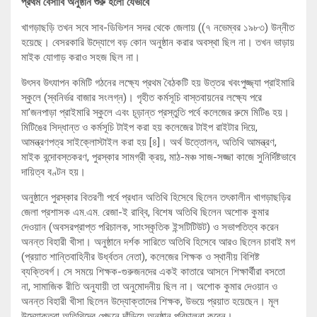
প্রথম বৈসাবি অনুষ্ঠান শুরু হলো যেভাবে
খাগড়াছড়ি তখন সবে সাব-ডিভিশন সদর থেকে জেলায় ((৭ নভেম্বর ১৯৮৩) উন্নীত
হয়েছে। বেসরকারি উদ্যোগে বড় কোন অনুষ্ঠান করার অবস্থা ছিল না। তখন ভাড়ায়
মাইক যোগাড় করাও সহজ ছিল না।
উৎসব উৎযাপন কমিটি গঠনের লক্ষ্যে প্রথম বৈঠকটি হয় উত্তর খবংপুজ্জ্যা প্রাইমারি
স্কুলে (স্বনির্ভর বাজার সংলগ্ন)। গৃহীত কর্মসূচি বাস্তবায়নের লক্ষ্যে পরে
মা’জনপাড়া প্রাইমারি স্কুলে এবং চূড়ান্ত প্রস্তুতি পর্বে কলেজের রুমে মিটিঙ হয়।
মিটিঙের সিদ্ধান্ত ও কর্মসূচি টাইপ করা হয় কলেজের টাইপ রাইটার দিয়ে,
আমন্ত্রণপত্র সাইক্লোস্টাইল করা হয় [৪]। অর্থ উত্তোলন, অতিথি আমন্ত্রণ,
মাইক বন্দোবস্তকরণ, পুরস্কার সামগ্রী ক্রয়, মাঠ-মঞ্চ সাজ-সজ্জা কাজে সুনির্দিষ্টভাবে
দায়িত্ব বণ্টন হয়।
অনুষ্ঠানে পুরস্কার বিতরণী পর্বে প্রধান অতিথি হিসেবে ছিলেন তৎকালীন খাগড়াছড়ির
জেলা প্রশাসক এম.এম. রেজা-ই রাব্বি, বিশেষ অতিথি ছিলেন অশোক কুমার
দেওয়ান (অবসরপ্রাপ্ত পরিচালক, সাংস্কৃতিক ইন্সটিটিউট) ও সভাপতিত্ব করেন
অনন্ত বিহারী খীসা। অনুষ্ঠানে দর্শক সারিতে অতিথি হিসেবে আরও ছিলেন চাবাই মগ
(প্রয়াত শান্তিবাহিনীর উর্ধ্বতন নেতা), কলেজের শিক্ষক ও স্থানীয় বিশিষ্ট
ব্যক্তিবর্গ। সে সময়ে শিক্ষক-গুরুজনদের একই কাতারে আসনে শিক্ষার্থীরা বসতো
না, সামাজিক রীতি অনুযায়ী তা অনুমোদনীয় ছিল না। অশোক কুমার দেওয়ান ও
অনন্ত বিহারী খীসা ছিলেন উদ্যোক্তাদের শিক্ষক, উভয়ে প্রয়াত হয়েছেন। মূল
উদ্যোক্তরা অতিথিদের পেছনে দাঁড়িয়ে অনুষ্ঠান পরিচালনা করেন।