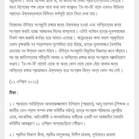
আন্দোলন। বলার অপেক্ষা রাখে না, তা জনগণের নিকট গ্রহণযোগ্যতাও পেয়েছে।
মহল বিশেষের পক্ষ থেকে নানা কথা বলা সত্ত্বেও ‘বৈ-সা-বি’ নামে এখনও বিভিন্ন
প্রান্তে ঐক্যবদ্ধভাবে বিভিন্ন কর্মসূচি হাতে নিতে দেখা যায়।
নিজেদের ঐতিহ্য সংস্কৃতি রক্ষার জন্য ঐক্যবদ্ধ হওয়া এবং অস্তিত্বের জন্য
সংগ্রাম করাই হচ্ছে আজকের দিনের বাস্তবতা। এটাই বর্তমান ছাত্র-যুবসমাজের
নিকট আশু জরুরি কর্তব্য হয়ে সামনে এসেছে। ঋতুচক্রের পালা বদলে প্রকৃতিতে
যেমন বৃক্ষরাজি নব পত্রপল্লব সুশোভিত হয়ে উঠছে, ছাত্র-যুবসমাজও বৈসাবির
চেতনায় নব উদ্যমে জেগে উঠবে। ঐতিহ্য সংস্কৃতি বিকৃতির বিরুদ্ধে রুখে দাঁড়াবে।
স্ব স্ব জাতিসত্তার স্বীকৃতি আদায় ও অস্তিত্ব রক্ষার জন্য সংগ্রামে আত্মনিয়োগ
করবে। ‘বৈ-সা-বি’ নামেই হোক বা অন্য কোন নামে হোক বেঁচে থাকার জন্য
অস্তিত্ব রক্ষার প্রয়োজনে ঐক্যবদ্ধ হয়ে সংগ্রাম ভিন্ন অন্য কোন পথ নেই।
(১২ এপ্রিল ২০২২)
টিকা :
১। প্রখ্যাত সাহিত্যিক আখতারুজ্জামান ইলিয়াস (প্রয়াত), আনু মহাম্মদ (শিক্ষক ও
জাতীয় তেল-গ্যাস সম্পদ রক্ষা কমিটির সচিব), ছাত্র সংগ্রাম পরিষদের কেন্দ্রীয়
নেতা, সাংবাদিক, আইনজীবী ও মানবাধিকার কর্মীদের একটি দল সার্বজনীন বৈসাবি
কমিটির আমন্ত্রণে ১১ এপ্রিল খাগড়াছড়িতে পৌঁছেন।
২। প্রসিত বিকাশ খীসা, প্রধীর তালুকদার, দিলীপ চাকমা, পূর্ণমোহন চাকমা