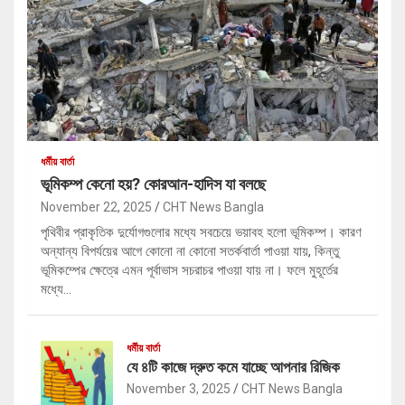
ধর্মীয় বার্তা
ভূমিকম্প কেনো হয়? কোরআন-হাদিস যা বলছে
November 22, 2025
CHT News Bangla
পৃথিবীর প্রাকৃতিক দুর্যোগগুলোর মধ্যে সবচেয়ে ভয়াবহ হলো ভূমিকম্প। কারণ
অন্যান্য বিপর্যয়ের আগে কোনো না কোনো সতর্কবার্তা পাওয়া যায়, কিন্তু
ভূমিকম্পের ক্ষেত্রে এমন পূর্বাভাস সচরাচর পাওয়া যায় না। ফলে মুহূর্তের
মধ্যে…
ধর্মীয় বার্তা
যে ৪টি কাজে দ্রুত কমে যাচ্ছে আপনার রিজিক
November 3, 2025
CHT News Bangla