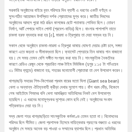
সরকারি অনুষ্ঠানের বাইরে বৃহৎ পরিসরে দিন ব্যাপী এ ধরণের একটি বর্ণাঢ্য ও
সুসংগঠিত আয়োজন উপস্থিত দর্শক শ্রোতাদের মুগ্ধ করে। জাতীয় দিবসের
অনুষ্ঠানের আদলে পুরো মাঠ রঙিন কাগজের ছোট পতাকায় শোভিত ছিল। তোরণ
নির্মাণ, আর্ট পেপারে সাইন পোস্ট (প্রবেশ-বাহির) ছিল। বাংলার পাশাপাশি তাতে
চাকমা হরফ ব্যবহার করা হয় [৫], মারমা ও ত্রিপুরায় তা দেয়া সম্ভব হয় নি।
সকাল থেকে অনুষ্ঠানে চাকমা-মারমা ও ত্রিপুরা ভাষায় ঘোষণা দেয়ার চেষ্টা চলে, সঙ্গত
কারণে এতে জড়তা ও সীমাবদ্ধতা ছিল। ক্যাসেট প্লেয়ারে তিন ভাষায় গান বাজানো
হয়। সে সময় তেমন বেশি সঙ্গীত সংগ্রহ করা যায় নি। সাংস্কৃতিক নৈকট্যের
কারণে রেডিও রেঙ্গুন থেকে প্রচারিত লাঞ্চ টাইম মিউজিক (দুপুর ১:১৫ টা শর্টওয়েব
৩১ মিটার ব্যান্ডে) বাজানো হয়, শহরের মনোযোগী শ্রোতারা তা বেশ উপভোগ করেন।
খাগড়াছড়ি সদরের শিশু-কিশোররা প্রথম বারের মতো ঘিলা (Giant sea bean)
খেলা ও অন্যান্য ঐতিহ্যবাহী ক্রীড়া দেখার সুযোগ পায়। বাঁশ খরম দৌঁড়, বিকেলে
শেষ আইটেমে শিশুদের বলি খেলা আমন্ত্রিত অতিথিদের নিকট বেশ উপভোগ্য
হয়েছিল। এ ধরনের মনোমুগ্ধকর দৃশ্যের কোন ছবি নেই। অনুষ্ঠানের সংবাদ
পত্রিকায়ও দেয়া হয় নি।
সদ্য জেলা শহর খাগড়াছড়িতে সাংস্কৃতিক কর্মকাণ্ড তেমন হতো না। বিনোদনের
পরিসর ছিল সীমিত। জেলা প্রশাসক হিসেবে দায়িত্বভার গ্রহণের শুরুতে এ ধরনের
অনুষ্ঠান সে সময়ে অনেক বড় পাওয়া ও সম্মানের ব্যাপার ছিল। প্রধান অতিথির