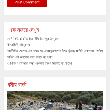
এক নজরে দেখুন
দেশি কিউরেটর তৈরিতে বিসিবির নতুন উদ্যোগ
চিত্রশিল্পী রবীন্দ্রনাথ
অর্থনীতির ক্ষেত্রে এক দশক পর ডেমোক্র্যাটদের দিকে ঝুঁকছে মার্কিন ভোটাররা : জরিপ
মার্কিন নৌ অবরোধ সহ্য করবে না ইরান
পোশাক রপ্তানিতে টানা পঞ্চমবার বিশ্বে দ্বিতীয় বাংলাদেশ
ধর্মীয় বার্তা