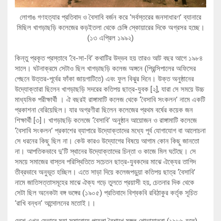
লোগাঙ গণহত্যার প্রতিবাদ ও বৈসাবি বর্জন করে ‘সর্বস্তরের জনসাধারণ’ ব্যানারে
মিছিল খাগড়াছড়ি কলেজের কড়ইতলা থেকে চেঙ্গি স্কোয়ারের দিকে অগ্রসর হচ্ছে।
(১৩ এপ্রিল ১৯৯২)
কিন্তু প্রকৃত প্রস্তাবে ‘বৈ-সা-বি’ কথাটির উদ্ভব হয় তারও আট বছর আগে ১৯৮৪
সালে। ঘটনাক্রমে সেটাও ছিল খাগড়াছড়ি কলেজ অঙ্গনে (প্রিন্সিপালের অফিসের
পেছনে উত্তর-পূর্বের ফাঁকা জায়গাটিতে) এবং ফুল বিঝুর দিনে। উক্ত অনুষ্ঠানের
উদ্যোক্তারা ছিলেন খাগড়াছড়ি সদরের কতিপয় ছাত্র-যুবক [২], যারা সে সময়ে উচ্চ
মাধ্যমিক পরীক্ষার্থী । ঐ বছরই রাঙ্গামাটি কলেজ থেকে ‘বৈসাবি সংকলন’ নামে একটি
প্রকাশনা বেরিয়েছিল। যার অগ্রণীরা ছিলেন কলেজের প্রথম বর্ষের কয়েক জন
শিক্ষার্থী [৩]। খাগড়াছড়ি কলেজে ‘বৈসাবি’ অনুষ্ঠান আয়োজন ও রাঙ্গামাটি কলেজে
‘বৈসাবি সংকলন’ প্রকাশের ব্যাপারে উদ্যোক্তাদের মধ্যে পূর্ব যোগাযোগ বা আলোচনা
সে ধরনের কিছু ছিল না। কেউ কারও উদ্যোগের বিষয়ে আগাম কোন কিছু জানতো
না। আপতিকভাবে দু’টি স্থানের উদ্যোক্তাদের চিন্তা ও কাজে মিল ঘটেছে। সে
সময়ে সমাজের বাস্তব পরিস্থিতিতে সচেতন ছাত্র-যুবকদের মাঝে ঐক্যের তাগিদ
তীব্রভাবে অনুভূত হচ্ছিল। এতে সাড়া দিয়ে কলেজপড়ুয়া কতিপয় ছাত্র ‘বৈসাবি’
নামে জাতিসত্তাসমূহের মাঝে ঐক্য গড়ে তুলতে প্রয়াসী হয়, চেতনার দিক থেকে
সেটা ছিল অনেকটা বঙ্গ ভঙ্গের (১৯০৫) প্রতিবাদে বিশ্বকবি রবিঠাকুর কর্তৃক সূচিত
‘রাখি বন্ধন’ আন্দোলনের মতোই।।