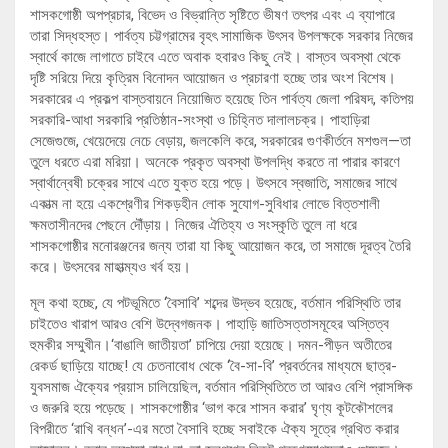
শাসকগোষ্ঠী অপপ্রচার, বিভেদ ও বিভ্রান্তি সৃষ্টিতে ভীষণ তৎপর এবং এ ব্যাপারে
তারা সিদ্ধহস্ত। পার্বত্য চট্টগ্রামের বৃহৎ সামাজিক উৎসব উপলক্ষকে সরকার নিজের
স্বার্থে কাজে লাগাতে চাইবে এতে অবাক হবারও কিছু নেই। বাস্তব অবস্থা থেকে
দৃষ্টি সরিয়ে দিয়ে কৃত্রিম বিনোদন আয়োজন ও প্রচারণা হচ্ছে তার অংশ বিশেষ।
সরকারের এ প্রকল্প বাস্তবায়নে নিয়োজিত হয়েছে তিন পার্বত্য জেলা পরিষদ, কতিপয়
সরকারি-আধা সরকারি প্রতিষ্ঠান-সংস্থা ও চিহ্নিত দালালচক্র। পাহাড়িরা
সেজেগুজে, খেয়েদেয়ে নেচে বেড়ায়, জলকেলি করে, সরকারের গুণকীর্তনে মশগুল—তা
তুলে ধরতে এরা মরিয়া। অনেকে প্রকৃত অবস্থা উপলদ্ধি করতে না পারার কারণে
স্বার্থান্বেষী চক্রের সাথে এতে যুক্ত হয়ে পড়ে। উৎসবে স্বজাতি, সমাজের সাথে
একাত্ম না হয়ে একশ্রেণীর শিকড়হীন লোক সুযোগ-সুবিধার লোভে বিত্তশালী
ক্ষমতাসীনদের পেছনে দৌঁড়ায়। নিজের ঐতিহ্য ও সংস্কৃতি তুলে না ধরে
শাসকগোষ্ঠীর মনোরঞ্জনের জন্য তারা যা কিছু আয়োজন করে, তা সমাজে দূরত্ব তৈরি
করে। উৎসবের মাহাত্ম্যও খর্ব হয়।
মূল কথা হচ্ছে, যে পটভূমিতে ‘বৈসাবি’ শব্দের উদ্ভব হয়েছে, বর্তমান পরিস্থিতি তার
চাইতেও খারাপ আরও বেশি উদ্বেগজনক। পাহাড়ি জাতিসত্তাসমূহের অস্তিত্ব
হুমকীর সম্মুখীন।‘বাঙালি জাতীয়তা’ চাপিয়ে দেয়া হয়েছে। দমন-পীড়ন অতীতের
রেকর্ড ছাড়িয়ে যাচ্ছে! যে চেতনাবোধ থেকে ‘বৈ-সা-বি’ প্রবর্তনের মাধ্যমে ছাত্র-
যুবসমাজ ঐক্যের প্রয়াস চালিয়েছিল, বর্তমান পরিস্থিতিতে তা আরও বেশি প্রাসঙ্গিক
ও জরুরি হয়ে পড়েছে। শাসকগোষ্ঠীর ‘ভাগ করে শাসন করার’ ঘৃণ্য কূটকৌশলের
বিপরীতে ‘রাখি বন্ধন’-এর মতো বৈসাবি হচ্ছে সবাইকে ঐক্য সূত্রে গ্রথিত করার