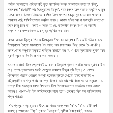
পার্বত্য চট্টগ্রামের ঐতিহ্যবাহী বৃহৎ সামাজিক উৎসব চাকমাদের কাছে তা ‘বিঝু’,
মারমাদের ‘সাংগ্রাই’ আর ত্রিপুরাদের ‘বৈসুক’, নামে ভিন্ন হলে আচার-অনুষ্ঠান ও মূল
চেতনা এক। উৎসবে নিজেদের করণীয় নিয়ে সচেতন ছাত্র-যুবকদের এক আড্ডায়
প্রস্তাব ওঠে, সম্মিলিতভাবে অনুষ্ঠান করার। আগাম পরিকল্পনা বা প্রস্তুতি বলতে সে
রকম কিছু ছিল না। সবাই একমত হয় যে, সার্বজনীন উৎসব ‍উৎযাপন কমিটির
মাধ্যমে সব সম্প্রদায়কে একসূত্রে গ্রথিত করা যাবে।
চাকমা-মারমা-ত্রিপুরা তিন জাতিসত্তার উৎসবের আদ্যক্ষর নিয়ে এটি গঠিত হয়েছে।
ত্রিপুরাদের ‘বৈসুক’ মারমাদের ‘সাংগ্রাই’ আর চাকমাদের ‘বিঝু’ থেকে ‘বৈ-সা-বি’।
জনসংখ্যার অনুপাত অনুসারে বর্ণক্রম সাজানো হয় নি, এখানে ব্যবহারিক সুবিধা আর
শ্রুতিমধুরতার দিক বিবেচনায় নেয়া হয়েছে।
তখনকার রাজনৈতিক প্রেক্ষাপটে এ ধরণের উদ্যোগ গ্রহণ মোটেও সহজ ব্যাপার ছিল
না। ছাত্র-যুবসমাজের প্রতি গোয়েন্দা সংস্থার তীক্ষ্ন দৃষ্টি ছিল। এ ধরণের
ঐক্যবদ্ধ প্রয়াস গোয়েন্দা সংস্থা সন্দেহের দৃষ্টিতে দেখতো, তাতে রাজনীতি ও
রাষ্ট্রদ্রোহীতার গন্ধ পাবার আশঙ্কা ছিল। আর তার পরিণামও সহজে অনুমেয়। এ
সমস্ত দিক গুরুত্বের সাথে বিবেচনায় নিয়ে ‍উদ্যোক্তাদের সতর্কতার সাথে এগুতে
হয়েছে। ‘বৈ-সা-বি’ তিন জাতিসত্তার নামে হলেও চেতনায় ছিল সব জাতিসত্তার
ঐক্য প্রতিষ্ঠা।
সৌভাগ্যক্রমে প্রত্যেকের উৎসবের নামের আদ্যক্ষরে “স” ও “ব” এ দু’টি বর্ণে
রয়েছে। তঞ্চঙ্গ্যারা “বিষু”, মুরুংরা “চাংক্রান”, খুমিরা “সাংক্রাই”, চাকদের