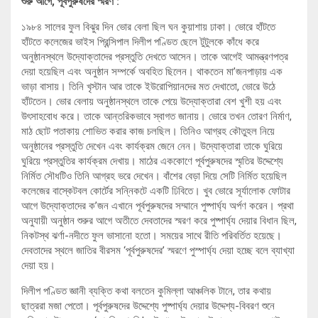
শুরু আগে, পূর্বপুরুষদের স্মরণ :
১৯৮৪ সালের ফুল বিঝুর দিন ভোর বেলা ছিল ঘন কুয়াশায় ঢাকা। ভোরে হাঁটতে
হাঁটতে কলেজের ভাইস প্রিন্সিপাল দিলীপ পণ্ডিত ছেলে টুটুলকে কাঁধে করে
অনুষ্ঠানস্থলে উদ্যোক্তাদের প্রস্তুতি দেখতে আসেন। তাকে আগেই আমন্ত্রণপত্র
দেয়া হয়েছিল এবং অনুষ্ঠান সম্পর্কে অবহিত ছিলেন। থাকতেন মা’জনপাড়ায় এক
ভাড়া বাসায়। তিনি খৃস্টান আর তাকে ইউরোপিয়ানদের মত দেখাতো, ভোরে উঠে
হাঁটতেন। ভোর বেলায় অনুষ্ঠানস্থলে তাকে পেয়ে উদ্যোক্তারা বেশ খুশী হয় এবং
উৎসাহবোধ করে। তাকে আন্তরিকভাবে স্বাগত জানায়। ভোরে তখন তোরণ নির্মাণ,
মাঠ ছোট পতাকায় শোভিত করার কাজ চলছিল। তিনিও আগ্রহ কৌতুহল নিয়ে
অনুষ্ঠানের প্রস্তুতি দেখেন এবং কার্যক্রম জেনে নেন। উদ্যোক্তারা তাকে ঘুরিয়ে
ঘুরিয়ে প্রস্তুতির কার্যক্রম দেখায়। মাঠের এককোণে পূর্বপুরুষদের স্মৃতির উদ্দেশ্যে
নির্মিত সৌধটিও তিনি আগ্রহ ভরে দেখেন। বাঁশের বেড়া দিয়ে সেটি নির্মিত হয়েছিল
কলেজের বাস্কেটবল কোর্টের সন্নিকটে একটি ঢিবিতে। খুব ভোরে সূর্যালোক ফোটার
আগে উদ্যোক্তাদের ক’জন এখানে পূর্বপুরুষদের সম্মানে পুষ্পার্ঘ্য অর্পণ করেন। প্রথা
অনুযায়ী অনুষ্ঠান শুরুর আগে অতীতে দেবতাদের স্মরণ করে পুষ্পার্ঘ্য দেয়ার বিধান ছিল,
নিকটস্থ ঝর্ণা-নদীতে ফুল ভাসানো হতো। সময়ের সাথে রীতি পরিবর্তিত হয়েছে।
দেবতাদের স্থলে জাতির বীরসম ‘পূর্বপুরুষদের’ স্মরণে পুস্পার্ঘ্য দেয়া হচ্ছে বলে ব্যাখ্যা
দেয়া হয়।
দিলীপ পণ্ডিত জ্ঞানী ব্যক্তি কথা বলতেন কুমিল্লা আঞ্চলিক টানে, তার কথায়
ছাত্ররা মজা পেতো। পূর্বপুরুষদের ‍উদ্দেশ্যে পুষ্পার্ঘ্য দেয়ার উদ্দেশ্য-বিবরণ শুনে