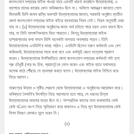
জনসংযোগ দপ্তরের মাইক পাওয়া যাবে এমনটি ধারণা করেছিল উদ্যোক্তারা, এ
ব্যাপারে তাদের কারোর কোন অভিজ্ঞতাও ছিল না। অফিসে আমন্ত্রণ জানাতে গেলে
মিতভাষী ডিসি জনাব রাব্বি অকপটে উদ্যোক্তাদের জানান, সরকারি অনুষ্ঠান ব্যতীত
জেলা জনসংযোগ দপ্তরের মাইক বাইরে ব্যবহারের নিয়ম নেই। নিয়ম অনুযায়ী দেয়া
যায় না। [৬] উদ্যোক্তারা অনুষ্ঠানের জন্য অর্থ চাইতে পারে হয়ত এমন ধারণা ছিল
তার, যা তিনি তাৎক্ষণিকভাবে দিতে পারতেন। কিন্তু উদ্যোক্তারা মাইক
দুষ্প্রাপ্যতার কথা বললে ডিসি অনেকটা অসহায় অবস্থায় পড়েন। তিনি
উদ্যোক্তাদের এনডিসি’র কাছে পাঠান। এনডিসি ছিলেন তরুণ কর্মকর্তা এবং বেশ
করিৎকর্মা, উদ্যোক্তাদের সাথে কথা বলে এবং কর্মসূচি জেনে সন্তোষ প্রকাশ
করেন। উদ্যোক্তাদের উপস্থিতিতে জেলা জনসংযোগ দপ্তরের কর্মকর্তা পাই হ্লা
প্রু চৌধুরী (পরে মং চিফ, প্রয়াত)’কে ফোন করেন এবং মাইক যাতে যথাসময়ে
কলেজ মাঠে পৌঁছায় সে ব্যবস্থা করতে বলেন। উদ্যোক্তারা মাইক নিশ্চিত করে
ফিরে আসেন।
তারুণ্যের উদ্যম ও সৃষ্টির প্রেরণা থেকে উদ্যোক্তারা এ অনুষ্ঠানের আয়োজন করে।
ভবিষ্যতে বৈসাবি’র উৎপত্তি নিয়ে আলোচনা হতে পারে, সে ধরনের চিন্তা
উদ্যোক্তাদের ভাবনার মধ্যে ছিল না। সাম্প্রতিক কালের নানা কথাবার্তায় কেউ
কেউ খণ্ডিত অংশ নিয়ে স্মৃতিচারণ করে থাকলেও এ নিয়ে মূল উদ্যোক্তাদের কেউ
বিশদ বিবরণ কোথাও তুলে ধরেন নি।
(৪)