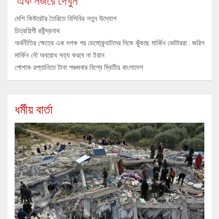
এক নজরে দেখুন
দেশি কিউরেটর তৈরিতে বিসিবির নতুন উদ্যোগ
চিত্রশিল্পী রবীন্দ্রনাথ
অর্থনীতির ক্ষেত্রে এক দশক পর ডেমোক্র্যাটদের দিকে ঝুঁকছে মার্কিন ভোটাররা : জরিপ
মার্কিন নৌ অবরোধ সহ্য করবে না ইরান
পোশাক রপ্তানিতে টানা পঞ্চমবার বিশ্বে দ্বিতীয় বাংলাদেশ
ধর্মীয় বার্তা