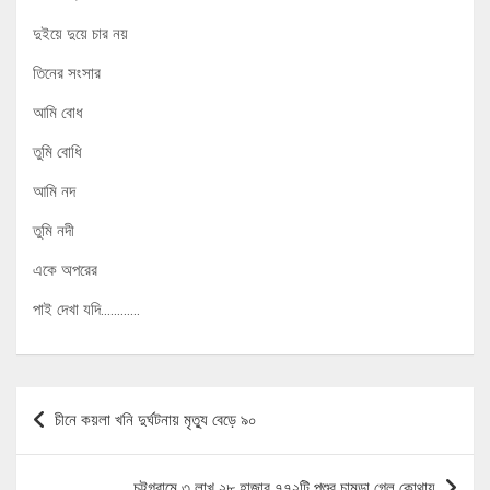
দুইয়ে দুয়ে চার নয়
তিনের সংসার
আমি বোধ
তুমি বোধি
আমি নদ
তুমি নদী
একে অপরের
পাই দেখা যদি…………
Post
চীনে কয়লা খনি দুর্ঘটনায় মৃত্যু বেড়ে ৯০
navigation
চট্টগ্রামে ৩ লাখ ২৮ হাজার ৭৭২টি পশুর চামড়া গেল কোথায়