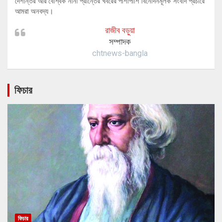
দেশান্তর আর বৈশ্বিক নানা প্রান্তের খবরের পাশাপাশি বিনোদনমূলক সংবাদ প্রচারে
আমরা অনবদ্য।
রাজীব বড়ুয়া
সম্পাদক
chtnews-bangla
ফিচার
ফিচার