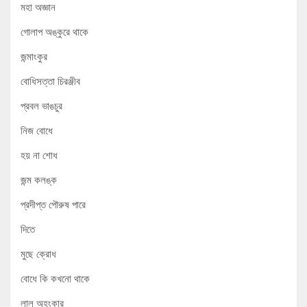
মহা অজ্ঞান
গোলাপ অঙ্কুরে থাকে
জন্মাংকুর
বোধিসত্তা চিরঞ্জীব
প্রবল ভাঙচুর
নিজ বোধে
হয় না শোধ
জন্ম কলঙ্ক
প্রদীপ্ত পৌরুষ পারে
দিতে
মুছে ক্রোধ
বোধে কি কখনো থাকে
লাল অহংকার