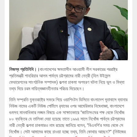
নিজস্ব প্রতিনিধি।।
বাংলাদেশের ক্ষমতাসীন আওয়ামী লীগ সরকারের পররাষ্ট্র
প্রতিমন্ত্রী শাহরিয়ার আলম পার্বত্য চট্টগ্রামের নারী নেত্রী (হিল উইমেন্স
ফেডারেশনের সাংগঠনিক সম্পাদক) কল্পনা চাকমা অপহরণ ঘটনা নিয়ে ভুল ও মিথ্যা
তথ্য দিয়ে চরম দায়িত্বজ্ঞানহীনতার পরিচয় দিয়েছেন।
তিনি সম্প্রতি যুক্তরাষ্ট্রে সফরে গিয়ে ওয়াশিংটন ডিসিতে বাংলাদেশ দূতাবাসে ব্যানার
নিউজ নামের একটি নিউজ পোর্টালে র‌্যাবের ওপর আমেরিকার নিষেধাজ্ঞা, বাংলাদেশে
গুমসহ মানবাধিকার লঙ্ঘন বিষয়ে এক সাক্ষাতকারে “জাতিসংঘের পক্ষ থেকে নিখোঁজ
৮০ ব্যক্তির যে তালিকা দেয়া হয়েছে তাতে ১৯৯৪ সালে নিখোঁজ পার্বত্য চট্টগ্রামের
নারী নেত্রী কল্পনা চাকমারও নাম রয়েছে জানিয়ে বলেন, “বিএনপি’র সময় থেকে সে
নিখোঁজ। সেটা আমাদের কাছে চাওয়া হচ্ছে তথ্য, তিনি কোথায় আছেন?” (নিউজের