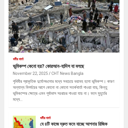
ধর্মীয় বার্তা
ভূমিকম্প কেনো হয়? কোরআন-হাদিস যা বলছে
November 22, 2025
CHT News Bangla
পৃথিবীর প্রাকৃতিক দুর্যোগগুলোর মধ্যে সবচেয়ে ভয়াবহ হলো ভূমিকম্প। কারণ
অন্যান্য বিপর্যয়ের আগে কোনো না কোনো সতর্কবার্তা পাওয়া যায়, কিন্তু
ভূমিকম্পের ক্ষেত্রে এমন পূর্বাভাস সচরাচর পাওয়া যায় না। ফলে মুহূর্তের
মধ্যে…
ধর্মীয় বার্তা
যে ৪টি কাজে দ্রুত কমে যাচ্ছে আপনার রিজিক