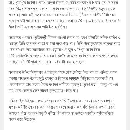
তাও পুরোপুরি মিথ্যা। কারণ কল্পনা চাকমা যে সময় অপহরণের শিকার হন সে সময়
দেশে বিএনপি ক্ষমতায় ছিল না। তখন দেশের ক্ষমতায় ছিল নির্দলীয় তত্ত্বাবধায়ক
সরকার। আর এই তত্ত্বাবধায়ক সরকারের অধীনে অনুষ্ঠিত ৭ম জাতীয় নির্বাচনের
মাত্র ৭ ঘন্টা আগে কল্পনা চাকমাকে অপহরণ করা হয়েছিল। এই নির্বাচনেই আওয়ামী
লীগ বিজয়ী হয়ে ক্ষমতায় অধিষ্ঠিত হয়েছিল।
সরকারের একজন প্রতিমন্ত্রী হিসেবে কল্পনা চাকমা অপহরণ ঘটনাটির সঠিক তারিখ ও
সময়টা তিনি জানবেন না তা কখনো হতে পারে না। তিনি ইচ্ছাকৃতভাবে অন্যের ঘাড়ে
দোষ চাপিয়ে দিয়ে সরকারের দায় এড়াতে এই ভুল ও মিথ্যা তথ্য দিয়ে
দায়িত্বজ্ঞানহীতার পরিচয় দিয়েছেন। অতীতেও এমন মিথ্যাচার করে কল্পনা চাকমার
অপহরণ ঘটনাটি ধামাচাপা দেয়ার নানা চেষ্টা করা হয়েছিল।
সরকারের উচিত মিথ্যাচার ও অন্যের ঘাড়ে দোষ চাপিয়ে দিয়ে দায় না এড়িয়ে কল্পনা
চাকমা অপহরণ ঘটনার সুষ্ঠু তদন্ত ও বিচারের মাধ্যমে চিহ্নিত অপহরণকারী লে.
ফেরদৌসসহ তার সহযোগীদের যথাযথ শাস্তির ব্যবস্থা গ্রহণ করা। অন্যথায় এর
দায় থেকে সরকার কোনভাবেই মুক্ত হতে পারবে না।
এদিকে হিল উইমেন্স ফেডারেশনের সভাপতি নিরূপা চাকমা ও ভারপ্রাপ্ত সাধারণ
সম্পাদক নীতি শোভা চাকমা সংবাদ মাধ্যমে দেয়া এক প্রতিক্রিয়ায় কল্পনা চাকমা
অপহরণ নিয়ে তথ্যের বিকৃতি ঘটিয়ে বিভ্রান্তি না ছড়াতে পররাষ্ট্র প্রতিমন্ত্রীকে
সতর্ক করে দিয়েছেন।