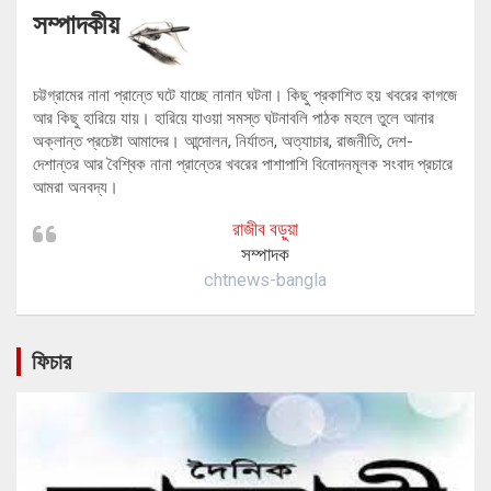
সম্পাদকীয়
চট্টগ্রামের নানা প্রান্তে ঘটে যাচ্ছে নানান ঘটনা। কিছু প্রকাশিত হয় খবরের কাগজে
আর কিছু হারিয়ে যায়। হারিয়ে যাওয়া সমস্ত ঘটনাবলি পাঠক মহলে তুলে আনার
অক্লান্ত প্রচেষ্টা আমাদের। আন্দোলন, নির্যাতন, অত্যাচার, রাজনীতি, দেশ-
দেশান্তর আর বৈশ্বিক নানা প্রান্তের খবরের পাশাপাশি বিনোদনমূলক সংবাদ প্রচারে
আমরা অনবদ্য।
রাজীব বড়ুয়া
সম্পাদক
chtnews-bangla
ফিচার