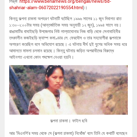
লিঙ্ক:
https://www.benarnews.org/bengali/news/bd-
shahriar-alam-06072022190554.html
)।
কিন্তু কল্পনা চাকমা অপহরণ ঘটনাটি ঘটেছিল ১৯৯৬ সালের ১১ জুন দিবাগত রাত
১:৩০-২:০০টার সময় (আন্তর্জাতিক সময় অনুযায়ী ১২ জুন), ১৯৯৪ সালে নয়।
রাঙামাটির বাঘাইছড়ি উপজেলার নিউ লাল্যাঘোনার নিজ বাড়ি থেকে সেনাবাহিনীর
তৎকালীন কজইছড়ি ক্যাম্প কমাণ্ডার লে. ফেরদৌস ও তার সহযোগীরা কল্পনাকে
অপহরণ করেছিল বলে অভিযোগ রয়েছে। এ ঘটনায় দীর্ঘ দুই যুগের অধিক সময় ধরে
আদালতে মামলা চলমান রয়েছে। কিন্তু ঘটনায় জড়িত অপরাধীদের বিরুদ্ধে
আইনগত এখনো কোন পদক্ষেপ নেওয়া হয়নি।
কল্পনা চাকমা। ফাইল ছবি
আর ‘বিএনপি’র সময় থেকে সে (কল্পনা চাকমা) নিখোঁজ’ বলে তিনি যে কথাটি বলেছেন