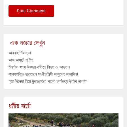
এক নজরে দেখুন
কান্নাহাসির ছড়া
আজ আষাঢ়ী পূর্ণিমা
সিয়াটল খাদ্য উৎসবে গুলিতে নিহত ৩, আহত ৪
শ্রবণশক্তি হারাচ্ছেন সংগীতশিল্পী আনুশেহ আনাদিল!
আট সিনেমা নিয়ে যুক্তরাষ্ট্রে ‘বাংলা চলচ্চিত্র উৎসব ডালাস’
ধর্মীয় বার্তা