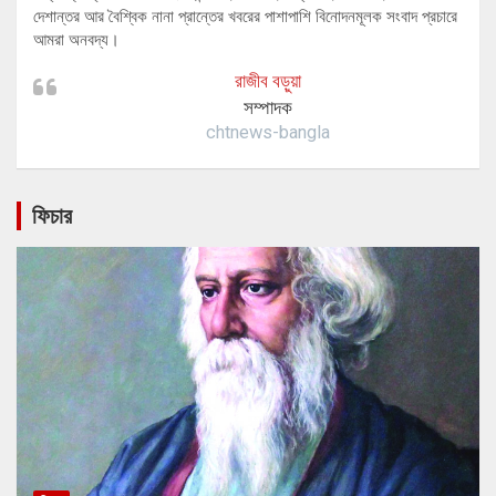
দেশান্তর আর বৈশ্বিক নানা প্রান্তের খবরের পাশাপাশি বিনোদনমূলক সংবাদ প্রচারে
আমরা অনবদ্য।
রাজীব বড়ুয়া
সম্পাদক
chtnews-bangla
ফিচার