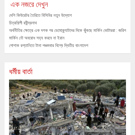
এক নজরে দেখুন
দেশি কিউরেটর তৈরিতে বিসিবির নতুন উদ্যোগ
চিত্রশিল্পী রবীন্দ্রনাথ
অর্থনীতির ক্ষেত্রে এক দশক পর ডেমোক্র্যাটদের দিকে ঝুঁকছে মার্কিন ভোটাররা : জরিপ
মার্কিন নৌ অবরোধ সহ্য করবে না ইরান
পোশাক রপ্তানিতে টানা পঞ্চমবার বিশ্বে দ্বিতীয় বাংলাদেশ
ধর্মীয় বার্তা