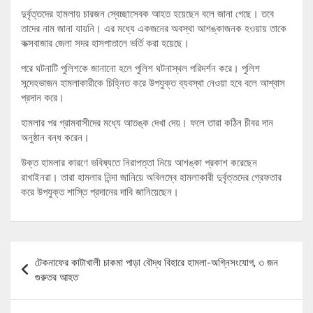
দুর্বৃত্তদের হামলায় চারজন স্বেচ্ছাসেবক আহত হয়েছেন বলে জানা গেছে। তবে
তাদের নাম জানা যায়নি। এর মধ্যে একজনের অবস্থা আশঙ্কাজনক হওয়ায় তাকে
কক্সবাজার জেলা সদর হাসপাতালে ভর্তি করা হয়েছে।
পরে ঘটনাটি পুলিশকে জানানো হলে পুলিশ ঘটনাস্থল পরিদর্শন করে। পুলিশ
সন্দেহভাজন হামলাকারীকে চিহ্নিত করে উপযুক্ত ব্যবস্থা নেওয়া হবে বলে আশ্বাস
প্রদান করে।
হামলার পর গ্রামবাসীদের মধ্যে আতঙ্ক দেখা দেয়। ফলে তারা কঠিন চীবর দান
অনুষ্ঠান বন্ধ করেন।
উক্ত হামলার কারণে ভবিষ্যতে নিরাপত্তা নিয়ে আশঙ্কা প্রকাশ করেছেন
রাখাইনরা। তারা হামলার নিন্দা জানিয়ে অবিলম্বে হামলাকারী দুর্বৃত্তদের গ্রেফতার
করে উপযুক্ত শাস্তি প্রদানের দাবি জানিয়েছেন।
Post
টেকনাফের কাটাখালী চাকমা পাড়া বৌদ্ধ বিহারে হামলা-অগ্নিসংযোগ, ৩ জন
navigation
গুরুতর আহত