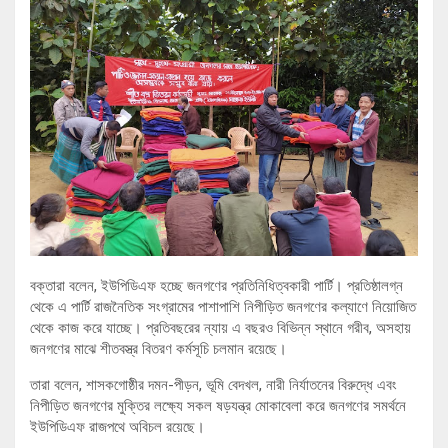
বক্তারা বলেন, ইউপিডিএফ হচ্ছে জনগণের প্রতিনিধিত্বকারী পার্টি। প্রতিষ্ঠালগ্ন
থেকে এ পার্টি রাজনৈতিক সংগ্রামের পাশাপাশি নিপীড়িত জনগণের কল্যাণে নিয়োজিত
থেকে কাজ করে যাচ্ছে। প্রতিবছরের ন্যায় এ বছরও বিভিন্ন স্থানে গরীব, অসহায়
জনগণের মাঝে শীতবস্ত্র বিতরণ কর্মসূচি চলমান রয়েছে।
তারা বলেন, শাসকগোষ্ঠীর দমন-পীড়ন, ভূমি বেদখল, নারী নির্যাতনের বিরুদ্ধে এবং
নিপীড়িত জনগণের মুক্তির লক্ষ্যে সকল ষড়যন্ত্র মোকাবেলা করে জনগণের সমর্থনে
ইউপিডিএফ রাজপথে অবিচল রয়েছে।