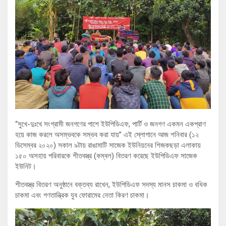
“সুখে-দুঃখে সংগ্রামী জনগণের পাশে ইউপিডিএফ, পার্টি ও জনগণ একমন একপ্রাণ
হয়ে কাজ করলে অসম্ভবকে সম্ভব করা যায়” এই স্লোগানে আজ শনিবার (১২
ডিসেম্বর ২০২০) সকাল ৯টায় রাঙামাটি সাজেক ইউনিয়নের শিজকছড়া এলাকায়
১৫০ অসহায় পরিবারকে শীতবস্ত্র (কম্বল) বিতরণ করেছে ইউপিডিএফ সাজেক
ইউনিট।
শীতবস্ত্র বিতরণ অনুষ্ঠানে বক্তব্য রাখেন, ইউপিডিএফ সদস্য মানস চাকমা ও বধিক
চাকমা এবং গণতান্ত্রিক যুব ফোরামের নেতা কিরণ চাকমা।