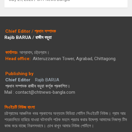
Chief Editor
/
প্রধান সম্পাদক
Rajib BARUA
/
রাজীব বড়ুয়া
কার্যালয়ঃ
আগ্রাবাদ, চট্ট্রগ্রাম।
Head office:
Akteruzzaman Tower, Agrabad, Chittagong.
Publishing by
Chief Editor
Rajib BARUA
প্রধান সম্পাদক রাজীব বড়ুয়া কর্তৃক প্রকাশিত।
Mail : contact@chtnews-bangla.com
সিএইচটি নিউজ বাংলা
চট্টগ্রামের আঞ্চলিক খবর প্রকাশের অন্যতম মিডিয়া পোর্টাল সিএইচটি নিউজ। গ্রাম আর
শহরতলিতে হারিয়ে যাওয়া ঘটনাবলি পাঠক মহলে প্রচার করার উদ্দেশ্য আমাদের নিজস্ব টিম
কাজ করে যাচ্ছে নিরলসভাবে। চোখ রাখুন আমার নিউজ পোর্টালে।