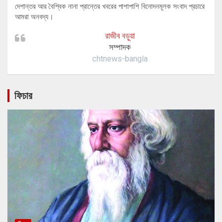
দেশান্তর আর বৈশ্বিক নানা প্রান্তের খবরের পাশাপাশি বিনোদনমূলক সংবাদ প্রচারে
আমরা অনবদ্য।
রাজীব বড়ুয়া
সম্পাদক
chtnews-bangla
ফিচার