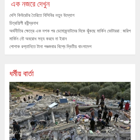
এক নজরে দেখুন
দেশি কিউরেটর তৈরিতে বিসিবির নতুন উদ্যোগ
চিত্রশিল্পী রবীন্দ্রনাথ
অর্থনীতির ক্ষেত্রে এক দশক পর ডেমোক্র্যাটদের দিকে ঝুঁকছে মার্কিন ভোটাররা : জরিপ
মার্কিন নৌ অবরোধ সহ্য করবে না ইরান
পোশাক রপ্তানিতে টানা পঞ্চমবার বিশ্বে দ্বিতীয় বাংলাদেশ
ধর্মীয় বার্তা