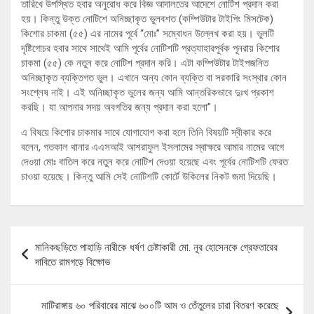
তারিখে উপস্থিত হবার অনুরোধ করে বিজ্ঞ আদালতের আদেশে নোটিশ প্রদান করা
হয়। কিন্তু উক্ত নোটিশে অনিচ্ছাকৃত ভুলবশত (কম্পিউটার টাইপিং মিসটেক)
কিশোর চাকমা (৫৫) এর নামের পূর্বে ‍“মোঃ” সম্বোধন উল্লেখ করা হয়। ভুলটি
দৃষ্টিগোচর হবার সাথে সাথেই আমি পূর্বের নোটিশটি প্রত্যাহারপূর্বক পূনরায় কিশোর
চাকমা (৫৫) কে নতুন করে নোটিশ প্রদান করি। এটা কম্পিউটার টাইপজনিত
অনিচ্ছাকৃত ব্যক্তিগত ভুল। এখানে অন্য কোন ব্যক্তি বা সরকারি সংস্থার কোন
সংশ্লেষ নাই। এই অনিচ্ছাকৃত ভুলের জন্য আমি আন্তরিকভাবে দুঃখ প্রকাশ
করছি। যা আপনার সদয় অবগতির জন্য প্রদান করা হলো”।
এ বিষয়ে কিশোর চাকমার সাথে যোগাযোগ করা হলে তিনি বিষয়টি স্বীকার করে
বলেন, গতকাল থানার এএসআই আশরাফুল ইসলামের স্বাক্ষরে আমার নামের আগে
দেওয়া মোঃ বাতিল করে নতুন করে নোটিশ দেওয়া হয়েছে এবং পূর্বের নোটিশটি ফেরত
চাওয়া হয়েছে। কিন্তু আমি সেই নোটিশটি কোর্টে উকিলের নিকট জমা দিয়েছি।
Post
মানিকছড়িতে পাহাড়ি নারীকে ধর্ষণ চেষ্টাকারী মো. নূর হোসেনকে গ্রেফতারের
navigation
দাবিতে রামগড়ে বিক্ষোভ
মাটিরাঙ্গায় ৬০ পরিবারের মাঝে ৬০০টি আম ও তেঁতুলের চারা বিতরণ করেছে