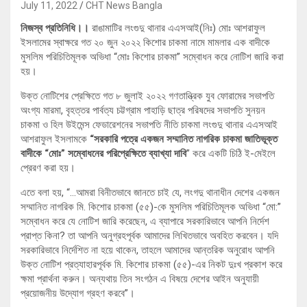
July 11, 2022
CHT News Bangla
নিজস্ব প্রতিনিধি।।
রাঙামাটির লংগুদু থানার এএসআই(নিঃ) মোঃ আশরাফুল
ইসলামের স্বাক্ষরে গত ২০ জুন ২০২২ কিশোর চাকমা নামে মামলার এক বাদীকে
মুসলিম পরিচিতিমূলক অভিধা “মোঃ কিশোর চাকমা” সম্বোধন করে নোটিশ জারি করা
হয়।
উক্ত নোটিশের প্রেক্ষিতে গত ৮ জুলাই ২০২২ গণতান্ত্রিক যুব ফোরামের সভাপতি
অংগ্য মারমা, বৃহত্তর পার্বত্য চট্টগ্রাম পাহাড়ি ছাত্র পরিষদের সভাপতি সুনয়ন
চাকমা ও হিল উইমেন্স ফেডারেশনের সভাপতি নীতি চাকমা লংগুদু থানার এএসআই
আশরাফুল ইসলামকে
“সরকারি পত্রে একজন সম্মানিত নাগরিক চাকমা জাতিভূক্ত
বাদীকে “মোঃ” সম্বোধনের পরিপ্রেক্ষিতে ব্যাখ্যা দাবি
” করে একটি চিঠি ই-মেইলে
প্রেরণ করা হয়।
এতে বলা হয়, “…আমরা বিনীতভাবে জানতে চাই যে, লংগদু থানাধীন দেশের একজন
সম্মানিত নাগরিক মি. কিশোর চাকমা (৫৫)-কে মুসলিম পরিচিতিমূলক অভিধা “মো:”
সম্বোধন করে যে নোটিশ জারি করেছেন, এ ব্যাপারে সরকারিভাবে আপনি নির্দেশ
প্রাপ্ত কিনা? তা আপনি অনুগ্রহপূর্বক আমাদের লিখিতভাবে অবহিত করবেন। যদি
সরকারিভাবে নির্দেশিত না হয়ে থাকেন, তাহলে আমাদের আন্তরিক অনুরোধ আপনি
উক্ত নোটিশ প্রত্যাহারপূর্বক মি. কিশোর চাকমা (৫৫)-এর নিকট দুঃখ প্রকাশ করে
ক্ষমা প্রার্থনা করুন। অন্যথায় তিন সংগঠন এ বিষয়ে দেশের আইন অনুযায়ী
প্রয়োজনীয় উদ্যোগ গ্রহণ করবে”।