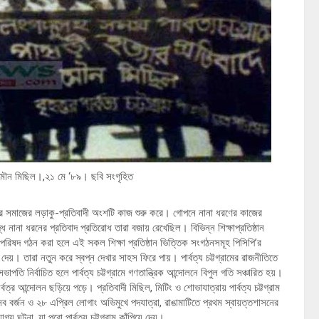
র মৌন মিছিল।,২১ মে ‘৮৯। ছবি সংগৃহিত
াত্র সমাজের লড়াকু-প্রতিবাদী অংশটি কাজ শুরু করে। গোপনে নানা ধরণের কাজের
 নানা ধরনের প্রতিবাদ প্রতিরোধ তারা বজায় রেখেছিল। বিভিন্ন শিক্ষাপ্রতিষ্ঠান
 পরিষদ গঠন করা হলে এই সকল শিক্ষা প্রতিষ্ঠান ভিত্তিক সংগঠনসমূহ পিসিপি’র
। তারা নতুন করে স্বপ্ন দেখার সাহস ফিরে পায়। পার্বত্য চট্টগ্রামের রাজনীতিতে
ি নির্বাচিত হলে পার্বত্য চট্টগ্রামে গণতান্ত্রিক আন্দোলনে বিপুল গতি সঞ্চারিত হয়।
র্বত্র আন্দোলন ছড়িয়ে পড়ে। প্রতিবাদী মিছিল, মিটিং ও শোভাযাত্রায় পার্বত্য চট্টগ্রাম
ব বর্জন ও ২৮ এপ্রিল লোগাং অভিমুখে পদযাত্রা, রাঙামাটিতে প্রথম স্বায়ত্তশাসনের
য ঘটনা, যা পুরো পার্বত্য চট্টগ্রাম কাঁপিয়ে দেয়।