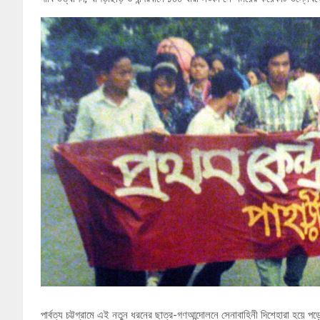
পার্বত্য চট্টগ্রামে এই নতুন ধরনের ছাত্র-গণআন্দোলনে সেনাবাহিনী দিশেহারা হয়ে 