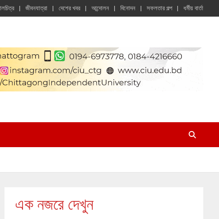
চালচিত্র
জীবনযাত্রা
দেশের খবর
আন্দোলন
বিনোদন
সফলতার গল্প
ধর্মীয় বার্তা
এক নজরে দেখুন