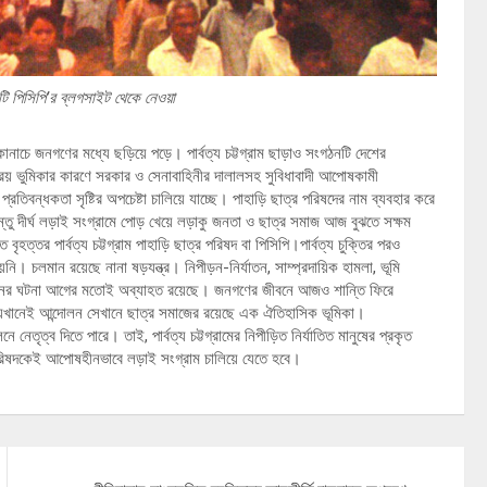
ি পিসিপি’র ব্লগসাইট থেকে নেওয়া
নাচে জনগণের মধ্যে ছড়িয়ে পড়ে। পার্বত্য চট্টগ্রাম ছাড়াও সংগঠনটি দেশের
িয় ভুমিকার কারণে সরকার ও সেনাবাহিনীর দালালসহ সুবিধাবাদী আপোষকামী
বন্ধকতা সৃষ্টির অপচেষ্টা চালিয়ে যাচ্ছে। পাহাড়ি ছাত্র পরিষদের নাম ব্যবহার করে
ন্তু দীর্ঘ লড়াই সংগ্রামে পোড় খেয়ে লড়াকু জনতা ও ছাত্র সমাজ আজ বুঝতে সক্ষম
বৃহত্তর পার্বত্য চট্টগ্রাম পাহাড়ি ছাত্র পরিষদ বা পিসিপি।পার্বত্য চুক্তির পরও
নি। চলমান রয়েছে নানা ষড়যন্ত্র। নিপীড়ন-নির্যাতন, সাম্প্রদায়িক হামলা, ভূমি
 লঙ্ঘনের ঘটনা আগের মতোই অব্যাহত রয়েছে। জনগণের জীবনে আজও শান্তি ফিরে
নেই আন্দোলন সেখানে ছাত্র সমাজের রয়েছে এক ঐতিহাসিক ভূমিকা।
নেতৃত্ব দিতে পারে। তাই, পার্বত্য চট্টগ্রামের নিপীড়িত নির্যাতিত মানুষের প্রকৃত
পরিষদকেই আপোষহীনভাবে লড়াই সংগ্রাম চালিয়ে যেতে হবে।