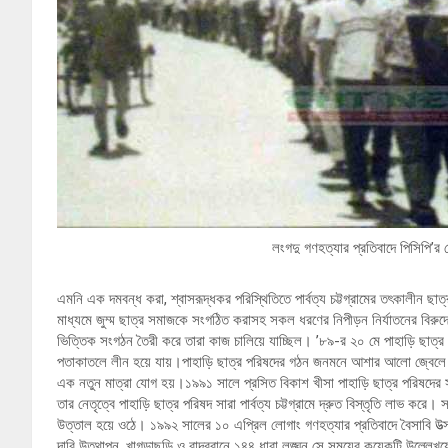
লংগদু গণহত্যার প্রতিবাদে পিসিপি’
এমনি এক দমবন্ধ করা, শ্বাসরূদ্ধকর পরিস্থিতিতে পার্বত্য চট্টগ্রামের তৎকালীন ছ
মাধ্যমে জুম্ম ছাত্র সমাজকে সংগঠিত করাসহ সকল ধরণের নিপীড়ন নির্যাতনের বিরুদ্ধে
ভিত্তিক সংগঠন তৈরী করে তারা কাজ চালিয়ে যাচ্ছিল। ’৮৯-র ২০ মে পাহাড়ি ছাত্র
পতাকাতলে লীন হয়ে যায়।পাহাড়ি ছাত্র পরিষদের গঠন জনমনে আশার আলো জ্বেলে দেয়
এক নতুন মাত্রা যোগ হয়।১৯৯১ সালে প্রসিত বিকাশ খীসা পাহাড়ি ছাত্র পরিষদের সভাপত
তার নেতৃত্বে পাহাড়ি ছাত্র পরিষদ সারা পার্বত্য চট্টগ্রামে দ্রুত বিস্তৃতি লাভ করে। স
উত্তাল হয়ে ওঠে। ১৯৯২ সালের ১০ এপ্রিল লোগাং গণহত্যার প্রতিবাদে বৈসাবি উত্‍স
দাবি উত্থাপন, খাগড়াছড়ি ও বান্দরবানে ১৪৪ ধারা লঙ্ঘন সে সময়ের কয়েকটি উল্লেখযোগ্