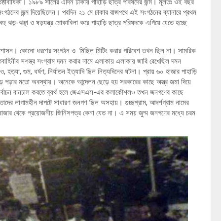
িষ্ঠাবার্ষিকী। ১৯৮৯ সালের এদিন ঢাকায় পাহাড়ি ছাত্র পরিষদের জন্ম। মূলতঃ ওই বছর
এ সংগঠনের জন্ম দিয়েছিলেন। পরদিন ২১ মে ঢাকার রাজপথে এই সংগঠনের ব্যানারে প্রথম
ু ঝড়-ঝঞ্ছা ও ষড়যন্ত্র মোকাবিলা করে পাহাড়ি ছাত্র পরিষদকে এগিয়ে যেতে হচ্ছে
মরিক শাসন। কোনো ধরণের সংগঠন ও মিছিল মিটিং করার পরিবেশ তখন ছিল না। সামরিক
ন্তিবাহিনীর সশস্ত্র সংগ্রাম দমন করার নামে এলাকায় এলাকায় জারি রেখেছিল দমন
ত্যা, গুম, ধর্ষণ, নির্যাতন ইত্যাদি ছিল নিত্যদিনের ঘটনা। প্রায় ৬০ হাজার পাহাড়ি
ে পড়ার মতো অবস্থায়। অনেকে আন্দেলন ছেড়ে হয় সরকারের কাছে অস্ত্র জমা দিয়ে
দের নির্বাচন বানচাল করতে ব্যর্থ হলে জেএসএস-এর কলাকৌশলও তখন জনগণের কাছে
 তাদের লাগামহীন দাপটে সাধারণ জনগণ ছিল অসহায়। গুচ্ছগ্রাম, আদর্শগ্রাম নামের
 বাজার থেকে প্রয়োজনীয় জিনিসপত্র কেনা যেত না। এ সময় জুম্ম জনগণের মধ্যে চরম