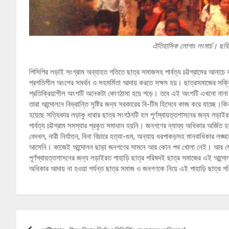
ঐতিহাসিক লোগাং লংমার্চ। ছবিট
পিসিপির লড়াই সংগ্রাম অব্যাহত গতিতে ছাত্র সমাজসহ পার্বত্য চট্টগ্রামের আনাচে কা
প্রগতিশীল অংশের সমর্থন ও সহমর্মিতা আদায় করতে সক্ষম হয়। ছাত্রসমাজের সক্র
প্রতিক্রিয়াশীল অংশটি অনেকটা কোণঠাসা হয়ে পড়ে। তবে এই অংশটি এখনো নানা প্রতি
তারা আন্দোলনে বিভ্রান্তি সৃষ্টির জন্য সরকারের বি-টিম হিসেবে কাজ করে যাচ্ছে।কি
হয়েছে সত্যিকার লড়াকু ধারার ছাত্র সংগঠনটি হল পূর্ণস্বায়ত্তশাসনের জন্য লড়াইরত 
পার্বত্য চট্টগ্রাম সমস্যার প্রকৃত সমাধান হয়নি। জনগণের ন্যায্য অধিকার অর্জিত হয়
বেদখল, নারী নির্যাতন, বিনা বিচারে হত্যা-গুম, অন্যায় ধরপাকড়সহ মানবাধিকার
আসেনি। কাজেই আন্দোলন ছাড়া জনগণের সামনে আর কোন পথ খোলা নেই। আর যেখা
পূর্ণস্বায়ত্তশাসনের জন্য লড়াইরত পাহাড়ি ছাত্র পরিষদই ছাত্র সমাজের এই আন্দোলনে 
অধিকার আদায় না হওয়া পর্যন্ত ছাত্র সমাজ ও জনগণকে নিয়ে এই পাহাড়ি ছাত্র 
Post