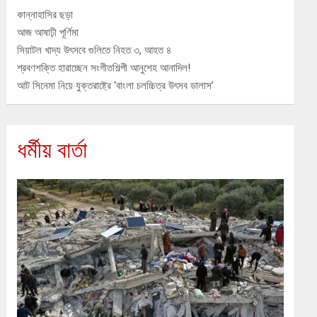
কান্নাহাসির ছড়া
আজ আষাঢ়ী পূর্ণিমা
সিয়াটল খাদ্য উৎসবে গুলিতে নিহত ৩, আহত ৪
শ্রবণশক্তি হারাচ্ছেন সংগীতশিল্পী আনুশেহ আনাদিল!
আট সিনেমা নিয়ে যুক্তরাষ্ট্রে ‘বাংলা চলচ্চিত্র উৎসব ডালাস’
ধর্মীয় বার্তা