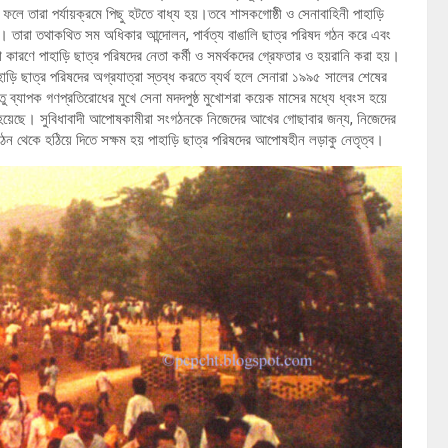
ফলে তারা পর্যায়ক্রমে পিছু হটতে বাধ্য হয়।তবে শাসকগোষ্ঠী ও সেনাবাহিনী পাহাড়ি
লায়। তারা তথাকথিত সম অধিকার আন্দোলন, পার্বত্য বাঙালি ছাত্র পরিষদ গঠন করে এবং
া কারণে পাহাড়ি ছাত্র পরিষদের নেতা কর্মী ও সমর্থকদের গ্রেফতার ও হয়রানি করা হয়।
ড়ি ছাত্র পরিষদের অগ্রযাত্রা স্তব্ধ করতে ব্যর্থ হলে সেনারা ১৯৯৫ সালের শেষের
তু ব্যাপক গণপ্রতিরোধের মুখে সেনা মদদপুষ্ঠ মুখোশরা কয়েক মাসের মধ্যে ধ্বংস হয়ে
তে হয়েছে। সুবিধাবাদী আপোষকামীরা সংগঠনকে নিজেদের আখের গোছাবার জন্য, নিজেদের
ন থেকে হঠিয়ে দিতে সক্ষম হয় পাহাড়ি ছাত্র পরিষদের আপোষহীন লড়াকু নেতৃত্ব।