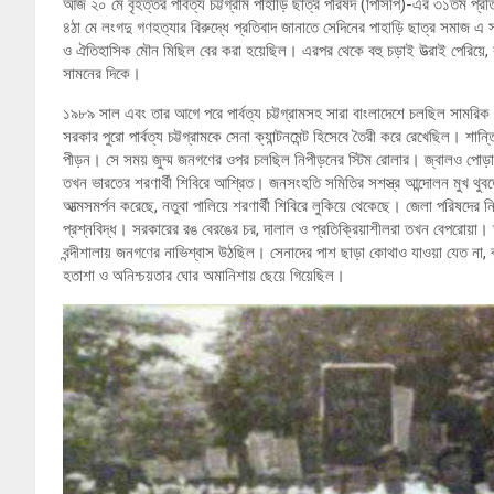
আজ ২০ মে বৃহত্তর পার্বত্য চট্টগ্রাম পাহাড়ি ছাত্র পরিষদ (পিসিপি)-এর ৩১তম প্রত
৪ঠা মে লংগদু গণহত্যার বিরুদ্ধে প্রতিবাদ জানাতে সেদিনের পাহাড়ি ছাত্র সমাজ 
ও ঐতিহাসিক মৌন মিছিল বের করা হয়েছিল। এরপর থেকে বহু চড়াই উত্‍রাই পেরিয়ে, বহ
সামনের দিকে।
১৯৮৯ সাল এবং তার আগে পরে পার্বত্য চট্টগ্রামসহ সারা বাংলাদেশে চলছিল সা
সরকার পুরো পার্বত্য চট্টগ্রামকে সেনা ক্যান্টনমেন্ট হিসেবে তৈরী করে রেখেছিল। শা
পীড়ন। সে সময় জুম্ম জনগণের ওপর চলছিল নিপীড়নের স্টিম রোলার। জ্বালও পোড়াও, হ
তখন ভারতের শরণার্থী শিবিরে আশ্রিত। জনসংহতি সমিতির সশস্ত্র আন্দোলন মুখ থুবড়
আত্মসমর্পন করেছে, নতুবা পালিয়ে শরণার্থী শিবিরে লুকিয়ে থেকেছে। জেলা পরিষ
প্রশ্নবিদ্ধ। সরকারের রঙ বেরঙের চর, দালাল ও প্রতিক্রিয়াশীলরা তখন বেপরোয়া।
বন্দীশালায় জনগণের নাভিশ্বাস উঠছিল। সেনাদের পাশ ছাড়া কোথাও যাওয়া যেত না,
হতাশা ও অনিশ্চয়তার ঘোর অমানিশায় ছেয়ে গিয়েছিল।