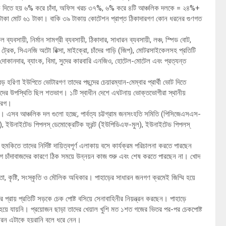
 দিতে হয় ৬% করে চাঁদা, অফিস খরচ ৩৭%, ৬% করে ৪টি আঞ্চলিক দলকে = ২৪%+
 মোট ৬১ টাকা। বাকি ৩৯ টাকায় কোটেশন প্রাপ্ত ঠিকাদারগণ কোন ধরনের গুণগত
 ব্যবসায়ী, নির্মান সামগ্রী ব্যবসায়ী, ঠিকাদার, সাধারন ব্যবসায়ী, লঞ্চ, স্পিড বোট,
, ট্রেক, সিএনজি অটো রিক্সা, মাইক্রো, চাঁদের গাড়ি (জিপ), মোটরসাইকেলসহ প্রতিটি
ের দোকানদার, ব্যাংক, বিমা, সুদের কারবারি এনজিও, হোটেল-মোটেল এবং প্রত্যন্ত
 হরিণা ইউপিতে ভোটারগণ তাদের পছন্দের চেয়ারম্যান-মেম্বার প্রার্থী ভোট দিতে
্রধারীদের উপস্থিতি ছিল শতভাগ। ১টি স্বাধীন দেশে এঘটনায় ভোক্তভোগীরা স্থানীয়
পারগ।
ঁদা। এসব আঞ্চলিক দল গুলো হচ্ছে, পার্বত্য চট্টগ্রাম জনসংহতি সমিতি (পিসিজেএসএস-
া), ইউনাইটেড পিপলস্ ডেমোক্রেটিক ফ্রন্ট (ইউপিডিএফ-মুল), ইউনাইটেড পিপলস্
 হুমকিতে তাদের নির্দিষ্ট দায়িত্বপূর্ণ এলাকায় বসে কার্যক্রম পরিচালনা করতে পারছেন
বিভাগ চাঁদাবাজদের কারণে ঠিক সময়ে উন্নয়ন কাজ শুরু এবং শেষ করতে পারছেন না। খোদ
ত্রতা, কৃষ্টি, সংস্কৃতি ও মৌলিক অধিকার। পাহাড়ের সাধারন জনগণ ক্রমেই জিম্মি হয়ে
র প্রায় প্রতিটি সড়কে চেক পোষ্ট বসিয়ে সেনাবাহিনীর নিয়ন্ত্রন করছেন। পাহাড়ে
হয়ে যায়নি। প্রয়োজন ছাড়া তাদের খেয়াল খুশি মত ১শত গজের ভিতর পর-পর চেকপোষ্ট
াধারন এটাকে হয়রানি বলে ধরে নেন।