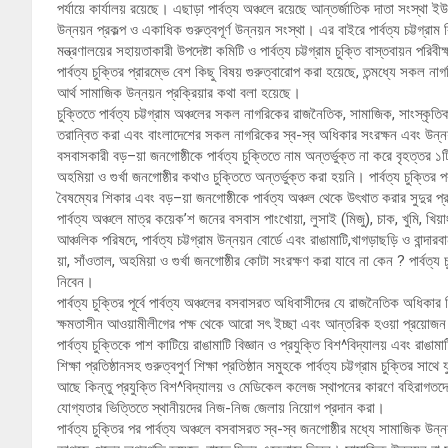
পর্যায়ে কার্যালয় রয়েছে। এছাড়া পার্বত্য অঞ্চলে রয়েছে আন্তর্জাতিক দাতা সংস্থা
উন্নয়ন প্রকল্প ও একাধিক গুরুত্বপূর্ণ উন্নয়ন সংস্থা। এর বাইরে পার্বত্য চট্টগ্রাম বিষ
মন্ত্রণালয়ের সহায়তাকারী উপদেষ্টা কমিটি ও পার্বত্য চট্টগ্রাম চুক্তি বাস্তবায়ন পরিব
পার্বত্য চুক্তির প্রারম্ভে বেশ কিছু বিষয় গুরুত্বারোপ করা হয়েছে, তন্মধ্যে সকল
আর্থ সামাজিক উন্নয়ন প্রক্রিয়ার কথা বলা হয়েছে।
চুক্তিতে পার্বত্য চট্টগ্রাম অঞ্চলের সকল নাগরিকের রাজনৈতিক, সামাজিক, সাংস্কৃতি
তরান্বিত করা এবং বাংলাদেশের সকল নাগরিকের স্ব-স্ব অধিকার সংরক্ষন এবং উন্ন
বসবাসকারী বড়–য়া জনগোষ্ঠীকে পার্বত্য চুক্তিতে নাম অন্তর্ভুক্ত না করে বৃহত্তর 
অহমিয়া ও গুর্খা জনগোষ্ঠীর কথাও চুক্তিতে অন্তর্ভুক্ত করা হয়নি। পার্বত্য চুক্তি
বৈষম্যের শিকার এবং বড়–য়া জনগোষ্ঠীকে পার্বত্য অঞ্চল থেকে উৎখাত করার সুদুর প্র
পার্বত্য অঞ্চলে মাত্র কয়েক’শ জনের বসবাস পাংখোয়া, লুসাই (মিজু), চাক, খুমি, খিয়াং ও
আঞ্চলিক পরিষদে, পার্বত্য চট্টগ্রাম উন্নয়ন বোর্ডে এবং রাঙামাটি,খাগড়াছড়ি ও বান্দা
য়া, সাঁওতাল, অহমিয়া ও গুর্খা জনগোষ্ঠীর কোটা সংরক্ষণ করা যাবে না কেন ? পার্বত্য 
নিবেন।
পার্বত্য চুক্তির পূর্বে পার্বত্য অঞ্চলের বসবাসরত অধিবাসীদের যে রাজনৈতিক অধি
ক্ষমতাসীন আওয়ামীলীগের পক্ষ থেকে আরো সৎ ইচ্ছা এবং আন্তরিক হওয়া প্রয়োজ
পার্বত্য চুক্তিকে পাশ কাটিয়ে রাঙামাটি বিজ্ঞান ও প্রযুক্তি বিশ^বিদ্যালয় এবং রা
শিক্ষা প্রতিষ্ঠানসহ গুরুত্বপুর্ণ শিক্ষা প্রতিষ্ঠান সমুহকে পার্বত্য চট্টগ্রাম চুক্তির সাথ
আছে কিন্তু প্রযুক্তি বিশ^বিদ্যালয় ও মেডিকেল কলেজ স্থাপনের কারণে বহিরাগতদের
যোগ্যতার ভিত্তিতে স্থানীয়দের নিজ-নিজ জেলায় নিয়োগ প্রদান করা।
পার্বত্য চুক্তির পর পার্বত্য অঞ্চলে বসবাসরত স্ব-স্ব জনগোষ্ঠীর মধ্যে সামাজিক উ