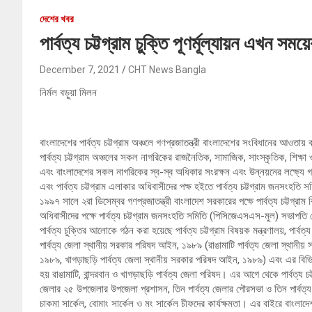
দেশের খবর
পার্বত্য চট্টগ্রাম চুক্তি পূণর্মূল্যায়ন এখন সময়ে
December 7, 2021
CHT News Bangla
নির্মল বড়ুয়া মিলন
বাংলাদেশের পার্বত্য চট্টগ্রাম অঞ্চলে গণপ্রজাতন্ত্রী বাংলাদেশের সংবিধানের আওতায় ব
পার্বত্য চট্টগ্রাম অঞ্চলের সকল নাগরিকের রাজনৈতিক, সামাজিক, সাংস্কৃতিক, শিক্ষা
এবং বাংলাদেশের সকল নাগরিকের স্ব-স্ব অধিকার সংরক্ষন এবং উন্নয়নের লক্ষ্যে গণপ
এবং পার্বত্য চট্টগ্রাম এলাকার অধিবাসীদের পক্ষ হইতে পার্বত্য চট্টগ্রাম জনসংহতি 
১৯৯৭ সালে ২রা ডিসেম্বর গণপ্রজাতন্ত্রী বাংলাদেশ সরকারের পক্ষে পার্বত্য চট্টগ্রাম 
অধিবাসীদের পক্ষে পার্বত্য চট্টগ্রাম জনসংহতি সমিতি (পিসিজেএসএস-মুল) সভাপতি জ
পার্বত্য চুক্তির আলোকে গঠন করা হয়েছে পার্বত্য চট্টগ্রাম বিষয়ক মন্ত্রণালয়, পার্বত্
পার্বত্য জেলা স্থানীয় সরকার পরিষদ আইন, ১৯৮৯ (রাঙামাটি পার্বত্য জেলা স্থানীয
১৯৮৯, খাগড়াছড়ি পার্বত্য জেলা স্থানীয় সরকার পরিষদ আইন, ১৯৮৯) এবং এর বি
হয় রাঙামাটি, বান্দরবান ও খাগড়াছড়ি পার্বত্য জেলা পরিষদ। এর আগে থেকে পার্বত্য চট্ট
জেলার ২৫ উপজেলার উপজেলা প্রশাসন, তিন পার্বত্য জেলার পৌরসভা ও তিন পার্বত্য জ
চাকমা সার্কেল, বোমাং সার্কেল ও মং সার্কেল চীফদের কার্যক্ষমতা। এর বাইরে বাংল