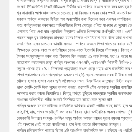
কাগজে-পত্রে অগ্রগতি হয়েছে, বাস্ত চিত্র একেবারে ভিন্ন। সামাজিক উন্নয়ন বা সম্
সংস্থা ইউএনডিপি-সিএইচটিডিএফ দীর্ঘদিন ধরে পার্বত্য অঞ্চলে কাজ করে চলেছেন ক
খুন হানাহানি আশংকাজনকভাবে বেড়েছে। যা নিরসনের জন্য কোন পক্ষই আন্তরিক
সরকার পার্বত্য অঞ্চলের পিছিয়ে পরা জনগোষ্ঠীর কথা বিবেচনা করে একজন নাগরিকের
করে পার্বত্যঞ্চলের বসবাসরত অধিবাসীদের শিক্ষা ক্ষেত্রে এগিয়ে যাওয়ার যে সুযোগ তৈর
এলাকায় গিয়ে দেখা যায় প্রাথমিক বিদ্যালয় গুলিতে শিক্ষকদের উপস্থিতি নেই। এক
পরিষদ সমূহ ঘুষ বাণিজ্যের মাধ্যমে যাদের শিক্ষক পদে নিয়োগ দিয়ে থাকে তারা কখন
রাজনৈতিক দলের নেতাদের আত্ময়ী-স্বজন। পার্বত্য অঞ্চলে শিক্ষা খাতে যে বরাদ্ধ রাষ্
শিক্ষকদের বেতন-ভাতা ও কর্মচারীদের বেতন-ভাতা ইত্যাদি বিষয়ে সীমাবদ্ধ। কিন্তু এস
টাকার সংস্কারমুলক কাজ করে ঠিকাদার বিল করেছে ৩১ লক্ষ টাকার, গত ২৪ বছরে 
হাতেগোনা কয়েকজন ছাড়া পার্বত্য অঞ্চলের এসএসসি, এইচএসসি শিক্ষার্থী জিপিএ-৫
স্কুলে পাশের হার ০%। শিক্ষকরা প্রত্যান্ত অঞ্চল ছেড়ে শহরে এসে রাজনীতি আর ব্
শিক্ষা প্রতিষ্ঠানের নামে প্রত্যান্ত অঞ্চলের পাহাড়ি ছেলে-মেয়েদের সরকারী টাকায় 
মৌজায় হাজার-হাজার একর ভুমি অবৈধভাবে দখল, বিএসটিএর অনুমোদন বিহীন রাঙামাটি জ
ছাড়া কোটি-কোটি টাকা সুদের ব্যবসা করছে, রাঙামাটি পৌর এলাকায় স্থানীয় বাঙ্গালী
আত্মসাত করার কাজে নিয়োজিত। কিন্তু পার্বত্য চুক্তির মারপ্যাচে স্থানীয় জনসাধারন 
অঞ্চলের অধিবাসীরা গভীর সংকটে নিমজ্জিত হবে তাতে কোন সন্দেহ নাই।
পার্বত্য অঞ্চলে বসবাসকারীদের অর্থনৈতিক অধিকার একটি গোষ্ঠীর কাছে জিম্মি হয়ে 
কাঠ,বাঁশ, মাছ, পাথর ও মৌসুমৗ ফল ক্রয় বিক্রয় ছাড়া অর্থনৈতিক অঞ্চল স্থাপনে 
বেসরকারী উন্নয়ন সংস্থা-এনজিও সমূহ পার্বত্য অঞ্চলে তাদের সুদের ব্যবসা প্রত্
এই অঞ্চলের খেটে খাওয়া নাগরিকরা। তার উপর রয়েছে চাঁদাবাজদের উপদ্রব।
পার্বত্য চুক্তিকালিন পাহাড়ে ছিলো ১টি আঞ্চলিক রাজনৈতিক দল। চুক্তির পর প্র