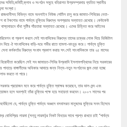
িকদের সমিতি,কমিটি,ক্লাব ও সংগঠন সমুহে বহিরাগত উগ্রসম্প্রদায় ব্যতিত স্থানীয়
্দা সংস্থা।
 বাইরে রাজধানীসহ বিভিন্ন নামে অনলাইন নিউজ পোর্টাল চালু করে জামাত-শিবিরের নেতা-
প্রকাশ বা টকশোর নামে পার্বত্য চুক্তির বিরুদ্ধে অপপ্রচার অব্যাহত রেখেছে। কেউকেউ
্তি বাস্তবায়নে বাঁধা সৃষ্টির পাঁয়তারা অব্যাহত রেখেছে। এদের চিহ্নিত করে আইনের
াদ পরিবেশন বা প্রকশ করলে সেই সাংবাদিকের বিরুদ্ধে তাদের চক্রের লোক দিয়ে ডিজিটাল
ন দিয়ে ঐ সাংবাদিকের বাড়ি-ঘরে গভীর রাতে হামলা-ভাংচুড় করে। পার্বত্য চুক্তি
ী সেনা কর্মকর্তার বিরুদ্ধে সংবাদ প্রকাশ করায় সৎ সেই সাংবাদিককে তার ২৫ মাসের
ুক্তির বিরোধীতা করেছিল সেই সব জামায়ত-শিবির উগ্রবাদি ইসলামপন্থিদের নিয়ে সরকারের
পাহাড়ে বাঙ্গালীদের অধিকার আদায়ে জন্য নিত্য-নতুন সংগঠনের জন্ম দেয়া হচ্ছে
ঠা লাভ করতে না পারে।
রকার প্রয়োজন মনে করে পার্বত্য চুক্তি স্বাক্ষর করেছেন, তার ভাল-মন্দ এবং
রয়োজন হলে অবশ্যই তাঁরা চুক্তির পক্ষে হয়ে সহায়তা করবেন। ২০০৭ সালের পর
ধেঁছিলো যে, পার্বত্য চুক্তি পার্বত্য অঞ্চলে বসবাসরত মানুষদের মুক্তির সনদ হিসেবে
্দ্র বোধিপ্রিয় লারমা (সন্তু লারমা)র নিকট বিনয়ের সাথে প্রশ্ন রাখতে চাই “পার্বত্য