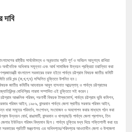
র দাবি
াংলাদেশের রাষ্ট্রীয় সার্বভৌমত্ব ও অখন্ডতার প্রতি পূর্ণ ও অবিচল আনুগত্য রাখিয়া
 ও অর্থনৈতিক অধিকার সমূন্নত এবং আর্থ সামাজিক উন্নয়ন প্রক্রিয়া তরান্বিত করা
্রজাতন্ত্রী বাংলাদেশ সরকারের তরফ হইতে পার্বত্য চট্টগ্রাম বিষয়ক জাতীয় কমিটি
সমিতি চারি খন্ড (ক,খ,গ,ঘ) সম্মিলিত চুক্তিতে উপনিত হন।
বিষয়ক জাতীয় কমিটির আহবায়ক আবুল হাসনাত আব্দুল্লাহ্ ও পার্বত্য চট্টগ্রামের
্যোতিরিন্দ্র বোধিপ্রিয় লারমা সম্পাদিত এই চুক্তিতে সই করেন।
য চট্টগ্রাম আঞ্চলিক পরিষদ, শরণার্থী বিষয়ক টাস্কফোর্স, পার্বত্য চট্টগ্রাম ভুমি কমিশন,
় সরকার পরিষদ আইন, ১৯৮৯, বান্দরবান পার্বত্য জেলা স্থানীয় সরকার পরিষদ আইন,
ভিন্ন ধারা সমূহের পরিবর্তন, সংশোধন, সংযোজন ও অবলোপন করার মাধ্যমে গঠন করা
গ্রাম উন্নয়ন বোর্ড, রাঙামাটি, বান্দরবান ও খাগড়াছড়ি পার্বত্য জেলা প্রশাসন, তিন
েলার ইউনিয়ন পরিষদ বিদ্যমান ছিল। পার্বত্য চুক্তির মধ্য দিয়ে শক্তিশালী করা হয়
াদেশ সরকারের প্রতিটি মন্ত্রণালয় এর অধিদপ্তর/পরিদপ্তর আওতাধীন জেলা ও উপজেলা