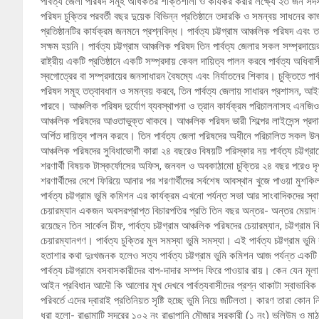
পার্বত্য জেলা পরিষদ সমূহ অধিকতর শক্তিশালী ও কার্যকর করার লক্ষ্যে ২৩ জন সদস্
পরিষদ চুক্তির পরবর্তী বছর দুয়েক বিভিন্ন প্রতিষ্ঠানে তদারকি ও সমন্বয় সাধন
প্রতিষ্ঠানটির কার্যক্রম জনমনে প্রশ্নবিদ্ধ। পার্বত্য চট্টগ্রাম আঞ্চলিক পরিষদ এবং ত
সক্ষম হয়নি। পার্বত্য চট্টগ্রাম আঞ্চলিক পরিষদ তিন পার্বত্য জেলার সকল সম্প্রদায়
রাষ্ট্রীয় একটি প্রতিষ্ঠানে একটি সম্প্রদায় কেবল দায়িত্ব পালন করবে পার্বত্য অধিবাস
স্বগোত্রের বা সম্প্রদায়ের জনসাধারন বৈষম্যে এবং নির্যাতনের শিকার। চুক্তিতে পা
পরিষদ সমূহ তত্বাবধান ও সমন্বয় করবে, তিন পার্বত্য জেলায় সাধারন প্রশাসন, আ
পারবে। আঞ্চলিক পরিষদ দুর্যোগ ব্যবস্থাপনা ও ত্রান কার্যক্রম পরিচালনাসহ এনজ
আঞ্চলিক পরিষদের আওতাভুক্ত থাকবে। আঞ্চলিক পরিষদ ভারী শিল্পের লাইসেন্স প্রদান ক
অর্পিত দায়িত্ব পালন করবে। তিন পার্বত্য জেলা পরিষদের অধীনে পরিচালিত সকল উন্ন
আঞ্চলিক পরিষদের সুবিধাভোগী কারা ২৪ বছরেও বিষয়টি পরিস্কার নয় পার্বত্য চট্টগ্
শরণার্থী বিষয়ক টাস্কর্ফোসের অফিস, জনবল ও অবকাঠামো চুক্তির ২৪ বছর পরেও দৃ
শরণার্থীদের দেশে ফিরিয়ে আনার পর শরণার্থীদের সর্বশেষ আবস্থান খুজে পাওয়া মুশক
পার্বত্য চট্টগ্রাম ভুমি কমিশন এর কার্যক্রম এখনো পর্যন্ত সভা আর সাংবাদিকদের স্বা
চেয়ারম্যান একজন অবসরপ্রাপ্ত বিচারপতির প্রতি তিন বছর অন্তর- অন্তর মেয়াদ বৃদ
রয়েছেন তিন সার্কেল চীফ, পার্বত্য চট্টগ্রাম আঞ্চলিক পরিষদের চেয়ারম্যান, চট্টগ্রাম
চেয়ারম্যানগণ। পার্বত্য চুক্তির মুল সমস্যা ভুমি সমস্যা। এই পার্বত্য চট্টগ্রাম
হতাশার কথা দুঃখজনক হলেও সত্য পার্বত্য চট্টগ্রাম ভুমি কমিশন আজ পর্যন্ত এক
পার্বত্য চট্টগ্রামে বসবাসকারীদের বাপ-দাদার সম্পদ ফিরে পাওয়ার রায়। কেন যেন মূ
আইন প্রবিধান আদৌ কি আলোর মূখ দেখবে পার্বত্যবাসীদের প্রশ্ন থাকাটা স্বাভাবিক।
পরিবর্তে এদের দ্বারাই প্রতিনিয়ত সৃষ্টি হচ্ছে ভুমি নিয়ে জটিলতা। কারণ তারা কো
ধরা হলো- রাঙামাটি সদরের ১০২ নং রাঙাপানি মৌজার সরকারী (১ নং) ভলিউম ও ম