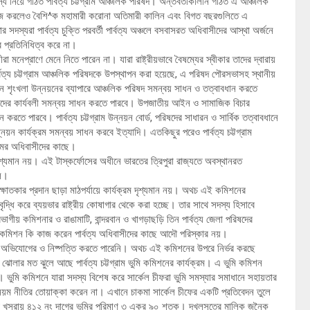
য নিয়ে গঠিত পার্বত্য চট্টগ্রাম আঞ্চলিক পরিষদ। অন্তর্বতীকালীন গঠিত এ আঞ্চলিক
ের কাজ করলেও বৈশি^ক মহামারী করোনা অতিমারী কালিন এবং বিগত বছরগুলিতে এ
ার সদস্যরা পার্বত্য চুক্তি পরবর্তী পার্বত্য অঞ্চলে বসবাসরত অধিবাসীদের আস্থা অর্জনে
ের প্রতিনিধিত্ব করে না।
ীরা মনেপ্রাণে মেনে নিতে পারেন না। যারা রাষ্ট্রীয়ভাবে বৈষম্যের স্বীকার তাদের দ্বারায়
র্বত্য চট্টগ্রাম আঞ্চলিক পরিষদকে উপস্থাপন করা হয়েছে, এ পরিষদ পৌরসভাসহ স্থানীয়
ইন শৃংখলা উন্নয়নের ব্যাপারে আঞ্চলিক পরিষদ সমন্বয় সাধন ও তত্বাবধান করতে
িওদের কার্যবলী সমন্বয় সাধন করতে পারবে। উপজাতীয় আইন ও সামাজিক বিচার
রতে পারবে। পার্বত্য চট্টগ্রাম উন্নয়ন বোর্ড, পরিষদের সাধারন ও সার্বিক তত্বাবধানে
য়ন কার্যক্রম সমন্বয় সাধন করবে ইত্যাদি। এতকিছুর পরেও পার্বত্য চট্টগ্রাম
রামের অধিবাসীদের কাছে।
শ্যমান নয়। এই টাস্কর্ফোসের অধীনে ভারতের ত্রিপুরা রাজ্যতে অবস্থানরত
িল।
ক্ষাতকার প্রদান ছাড়া মাঠপর্যায়ে কার্যক্রম দৃশ্যমান নয়। অথচ এই কমিশনের
্ধি করে ব্যয়ভার রাষ্ট্রীয় কোষাগার থেকে করা হচ্ছে। তার সাথে সদস্য হিসাবে
 বিভাগীয় কমিশনার ও রাঙামাটি, বান্দরবান ও খাগড়াছড়ি তিন পার্বত্য জেলা পরিষদের
 ভুমি কমিশন কি কাজ করেন পার্বত্য অধিবাসীদের কাছে আদৌ পরিস্কার নয়।
টি অভিযোগের ও নিষ্পত্তি করতে পারেনি। অথচ এই কমিশনের উপরে নির্ভর করছে
লা ঝোলার মত ঝুলে আছে পার্বত্য চট্টগ্রাম ভুমি কমিশনের কার্যক্রম। এ ভুমি কমিশন
 ভুমি কমিশনে যারা সদস্য বিশেষ করে সার্কেল চীফরা ভুমি সমস্যার সমাধানে সহায়তার
ন নিয়ম নীতির তোয়াক্কা করেন না। এখানে চাকমা সার্কেল চীফের একটি প্রতিবেদন তুলে
াঠ খসরায় ৪১২ নং দাগের ভুমির পরিমাণ ৩ একর ৯০ শতক। দখলসূত্রে মালিক জনৈক