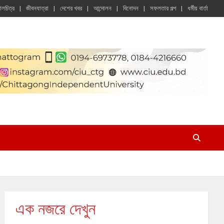
চালচিত্র
জীবনযাত্রা
দেশের খবর
আন্দোলন
বিনোদন
সফলতার গল্প
ধর্মীয় বার্তা
এক নজরে দেখুন