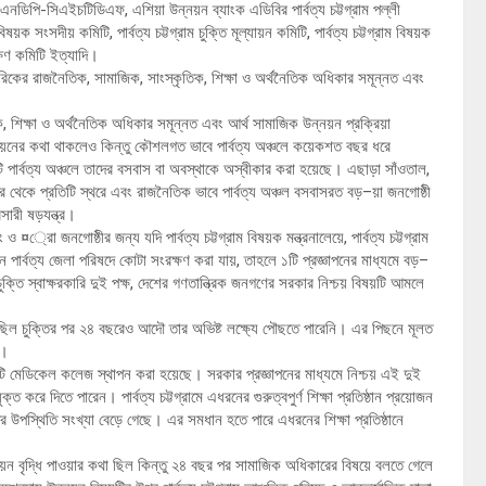
 ইউএনডিপি-সিএইচটিডিএফ, এশিয়া উন্নয়ন ব্যাংক এডিবির পার্বত্য চট্টগ্রাম পল্লী
য়ক সংসদীয় কমিটি, পার্বত্য চট্টগ্রাম চুক্তি মূল্যায়ন কমিটি, পার্বত্য চট্টগ্রাম বিষয়ক
ীক্ষণ কমিটি ইত্যাদি।
 নাগরিকের রাজনৈতিক, সামাজিক, সাংস্কৃতিক, শিক্ষা ও অর্থনৈতিক অধিকার সমূন্নত এবং
ক, শিক্ষা ও অর্থনৈতিক অধিকার সমূন্নত এবং আর্থ সামাজিক উন্নয়ন প্রক্রিয়া
য়নের কথা থাকলেও কিন্তু কৌশলগত ভাবে পার্বত্য অঞ্চলে কয়েকশত বছর ধরে
১টি পার্বত্য অঞ্চলে তাদের বসবাস বা অবস্থাকে অস্বীকার করা হয়েছে। এছাড়া সাঁওতাল,
র পর থেকে প্রতিটি স্থরে এবং রাজনৈতিক ভাবে পার্বত্য অঞ্চল বসবাসরত বড়–য়া জনগোষ্ঠী
সারী ষড়যন্ত্র।
 ¤্রাে জনগোষ্ঠীর জন্য যদি পার্বত্য চট্টগ্রাম বিষয়ক মন্ত্রনালেয়ে, পার্বত্য চট্টগ্রাম
রবান পার্বত্য জেলা পরিষদে কোটা সংরক্ষণ করা যায়, তাহলে ১টি প্রজ্ঞাপনের মাধ্যমে বড়–
চুক্তি স্বাক্ষরকারি দুই পক্ষ, দেশের গণতান্ত্রিক জনগণের সরকার নিশ্চয় বিষয়টি আমলে
কার ছিল চুক্তির পর ২৪ বছরেও আদৌ তার অভিষ্ট লক্ষ্যে পৌছতে পারেনি। এর পিছনে মূলত
ন।
ঙামাটি মেডিকেল কলেজ স্থাপন করা হয়েছে। সরকার প্রজ্ঞাপনের মাধ্যমে নিশ্চয় এই দুই
ে যুক্ত করে দিতে পারেন। পার্বত্য চট্টগ্রামে এধরনের গুরুত্বপুর্ণ শিক্ষা প্রতিষ্ঠান প্রয়োজন
 উপস্থিতি সংখ্যা বেড়ে গেছে। এর সমধান হতে পারে এধরনের শিক্ষা প্রতিষ্ঠানে
ন্নয়ন বৃদ্ধি পাওয়ার কথা ছিল কিন্তু ২৪ বছর পর সামাজিক অধিকারের বিষয়ে বলতে গেলে