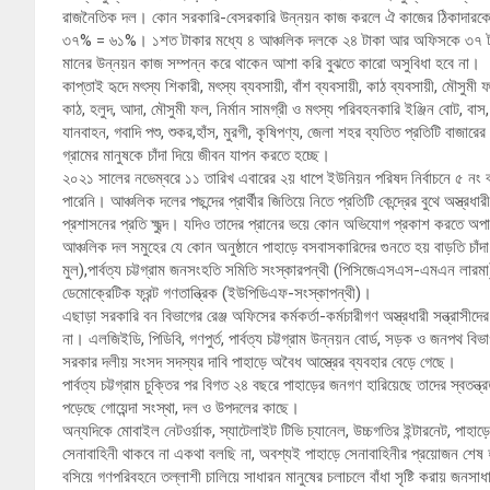
রাজনৈতিক দল। কোন সরকারি-বেসরকারি উন্নয়ন কাজ করলে ঐ কাজের ঠিকাদারকে
৩৭% = ৬১%। ১শত টাকার মধ্যে ৪ আঞ্চলিক দলকে ২৪ টাকা আর অফিসকে ৩৭ টাকা
মানের উন্নয়ন কাজ সম্পন্ন করে থাকেন আশা করি বুঝতে কারো অসুবিধা হবে না।
কাপ্তাই হৃদে মৎস্য শিকারী, মৎস্য ব্যবসায়ী, বাঁশ ব্যবসায়ী, কাঠ ব্যবসায়ী, মৌসুমী ফল
কাঠ, হলুদ, আদা, মৌসুমী ফল, নির্মান সামগ্রী ও মৎস্য পরিবহনকারি ইঞ্জিন বোট, বাস
যানবাহন, গবাদি পশু, শুকর,হাঁস, মুরগী, কৃষিপণ্য, জেলা শহর ব্যতিত প্রতিটি বাজার
গ্রামের মানুষকে চাঁদা দিয়ে জীবন যাপন করতে হচ্ছে।
২০২১ সালের নভেম্বরে ১১ তারিখ এবারের ২য় ধাপে ইউনিয়ন পরিষদ নির্বাচনে ৫ নং বড়
পারেনি। আঞ্চলিক দলের পছন্দের প্রার্থীর জিতিয়ে নিতে প্রতিটি কেন্দ্রের বুথে অস্ত
প্রশাসনের প্রতি ক্ষুব্দ। যদিও তাদের প্রানের ভয়ে কোন অভিযোগ প্রকাশ করতে অ
আঞ্চলিক দল সমুহের যে কোন অনুষ্ঠানে পাহাড়ে বসবাসকারিদের গুনতে হয় বাড়তি চা
মুল),পার্বত্য চট্টগ্রাম জনসংহতি সমিতি সংস্কারপন্থী (পিসিজেএসএস-এমএন লারম
ডেমোক্রেটিক ফ্রন্ট গণতান্ত্রিক (ইউপিডিএফ-সংস্কাপন্থী)।
এছাড়া সরকারি বন বিভাগের রেঞ্জ অফিসের কর্মকর্তা-কর্মচারীগণ অস্ত্রধারী সন্ত্রাসীদের
না। এলজিইডি, পিডিবি, গণপুর্ত, পার্বত্য চট্টগ্রাম উন্নয়ন বোর্ড, সড়ক ও জনপথ 
সরকার দলীয় সংসদ সদস্যর দাবি পাহাড়ে অবৈধ আস্ত্রের ব্যবহার বেড়ে গেছে।
পার্বত্য চট্টগ্রাম চুক্তির পর বিগত ২৪ বছরে পাহাড়ের জনগণ হারিয়েছে তাদের স্বতন্
পড়েছে গোয়েন্দা সংস্থা, দল ও উপদলের কাছে।
অন্যদিকে মোবাইল নেটওর্য়াক, স্যাটেলাইট টিভি চ্যানেল, উচ্চগতির ইন্টারনেট, পাহাড়ে
সেনাবাহিনী থাকবে না একথা বলছি না, অবশ্যই পাহাড়ে সেনাবাহিনীর প্রয়োজন শেষ 
বসিয়ে গণপরিবহনে তল্লাশী চালিয়ে সাধারন মানুষের চলাচলে বাঁধা সৃষ্টি করায় জনস