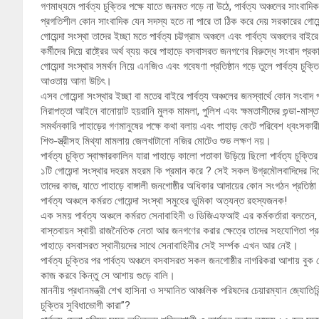
গণমাধ্যমে পার্বত্য চুক্তির পক্ষে যাতে জনমত গড়ে না উঠে, পার্বত্য অঞ্চলের সাংবাদ
প্রগতিশীল কোন সাংবাদিক যেন সদস্য হতে না পারে তা ঠিক করে দেয় সরকারের গোয়েন
গোয়েন্দা সংস্থা তাদের ইচ্ছা মতে পার্বত্য চট্টগ্রাম অঞ্চলে এবং পার্বত্য অঞ্চলের
কর্মীদের দিয়ে রাষ্ট্রের অর্থ ব্যয় করে পাহাড়ে বসবাসরত জনগণের বিরুদ্ধে সংবাদ 
গোয়েন্দা সংস্থার সমর্থন নিয়ে এনজিও এবং গবেষণা প্রতিষ্ঠান গড়ে তুলে পার্বত্য চুক
আওতায় আনা উচিৎ।
এসব গোয়েন্দা সংস্থার ইচ্ছা বা মতের বাইরে পার্বত্য অঞ্চলের জনস্বার্থে কোন সংব
নিরাপত্তা আইনে বানোয়াট হয়রানি মুলক মামলা, পুলিশ এবং ক্ষমতাসীদের গুন্ডা-মাস্তা
সমর্থনকারি পাহাড়ের গণমানুষের পক্ষে কথা বলায় এবং পাহাড় কেটে পরিবেশ ধ্বংসকার
শিশু-স্ত্রীসহ মিথ্যা মামলায় জেলখাটানো নজির মোটেও শুভ লক্ষণ নয়।
পার্বত্য চুক্তি স্বাক্ষারকালিন যারা পাহাড়ে কালো পতাকা উড়িয়ে ছিলো পার্বত্য চ
১টি গোয়েন্দা সংস্থার দহরম মহরম কি প্রমান করে ? সেই সকল উগ্রমৌলবাদিদের দিয়ে 
তাদের কাজ, যাতে পাহাড়ে বাঙ্গালী জনগোষ্ঠীর অধিকার আদায়ের কোন সংগঠন প্রতিষ্
পার্বত্য অঞ্চলে কর্মরত গোয়েন্দা সংস্থা সমুহের ভুমিকা অত্যন্ত রহস্যজনক!
এক সময় পার্বত্য অঞ্চলে কর্মরত সেনাবাহিনী ও ডিজিএফআই এর কর্মকর্তারা বলতেন, স
বাস্তবায়ন স্থায়ী রাজনৈতিক নেতা আর জনগণের করার ক্ষেত্রে তাদের সহযোগিতা প্
পাহাড়ে বসবাসরত স্থানীয়দের সাথে সেনাবাহিনীর সেই সর্ম্পক এখন আর নেই।
পার্বত্য চুক্তির পর পার্বত্য অঞ্চলে বসবাসরত সকল জনগোষ্ঠীর নাগরিকরা আশায় বুক বে
কাজ করবে কিন্তু সে আশায় গুড়ে বালি।
মাননীয় প্রধানমন্ত্রী শেখ হাসিনা ও সম্মানিত আঞ্চলিক পরিষদের চেয়ারম্যান জ্যোতিরিন
চুক্তির সুবিধাভোগী কারা”?