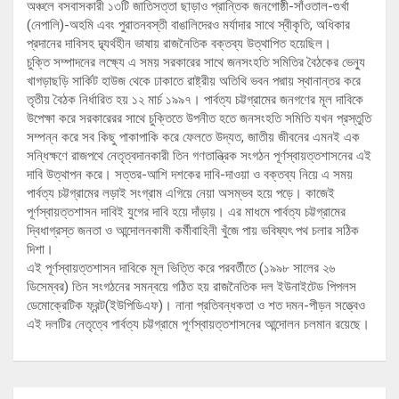
অঞ্চলে বসবাসকারী ১৩টি জাতিসত্তা ছাড়াও প্রান্তিক জনগোষ্ঠী-সাঁওতাল-গুর্খা
(নেপালি)-অহমি এবং পুরাতনবস্তী বাঙালিদেরও মর্যাদার সাথে স্বীকৃতি, অধিকার
প্রদানের দাবিসহ দ্ব্যর্থহীন ভাষায় রাজনৈতিক বক্তব্য উত্থাপিত হয়েছিল।
চুক্তি সম্পাদনের লক্ষ্যে এ সময় সরকারের সাথে জনসংহতি সমিতির বৈঠকের ভেন্যু
খাগড়াছড়ি সার্কিট হাউজ থেকে ঢাকাতে রাষ্ট্রীয় অতিথি ভবন পদ্মায় স্থানান্তর করে
তৃতীয় বৈঠক নির্ধারিত হয় ১২ মার্চ ১৯৯৭। পার্বত্য চট্টগ্রামের জনগণের মূল দাবিকে
উপেক্ষা করে সরকারেরর সাথে চুক্তিতে উপনীত হতে জনসংহতি সমিতি যখন প্রস্তুতি
সম্পন্ন করে সব কিছু পাকাপাকি করে ফেলতে উদ্যত, জাতীয় জীবনের এমনই এক
সন্ধিক্ষণে রাজপথে নেতৃত্বদানকারী তিন গণতান্ত্রিক সংগঠন পূর্ণস্বায়ত্তশাসনের এই
দাবি উত্থাপন করে। সত্তর-আশি দশকের দাবি-দাওয়া ও বক্তব্য নিয়ে এ সময়
পার্বত্য চট্টগ্রামের লড়াই সংগ্রাম এগিয়ে নেয়া অসম্ভব হয়ে পড়ে। কাজেই
পূর্ণস্বায়ত্তশাসন দাবিই যুগের দাবি হয়ে দাঁড়ায়। এর মাধমে পার্বত্য চট্টগ্রামের
দ্বিধাগ্রস্ত জনতা ও আন্দোলনকামী কর্মীবাহিনী খুঁজে পায় ভবিষ্যৎ পথ চলার সঠিক
দিশা।
এই পূর্ণস্বায়ত্তশাসন দাবিকে মূল ভিত্তি করে পরবর্তীতে (১৯৯৮ সালের ২৬
ডিসেম্বর) তিন সংগঠনের সমন্বয়ে গঠিত হয় রাজনৈতিক দল ইউনাইটেড পিপলস
ডেমোক্রেটিক ফ্রন্ট(ইউপিডিএফ)। নানা প্রতিবন্ধকতা ও শত দমন-পীড়ন সত্ত্বেও
এই দলটির নেতৃত্বে পার্বত্য চট্টগ্রামে পূর্ণস্বায়ত্তশাসনের আন্দোলন চলমান রয়েছে।