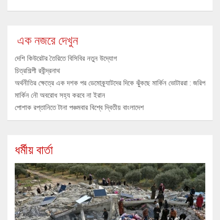
এক নজরে দেখুন
দেশি কিউরেটর তৈরিতে বিসিবির নতুন উদ্যোগ
চিত্রশিল্পী রবীন্দ্রনাথ
অর্থনীতির ক্ষেত্রে এক দশক পর ডেমোক্র্যাটদের দিকে ঝুঁকছে মার্কিন ভোটাররা : জরিপ
মার্কিন নৌ অবরোধ সহ্য করবে না ইরান
পোশাক রপ্তানিতে টানা পঞ্চমবার বিশ্বে দ্বিতীয় বাংলাদেশ
ধর্মীয় বার্তা