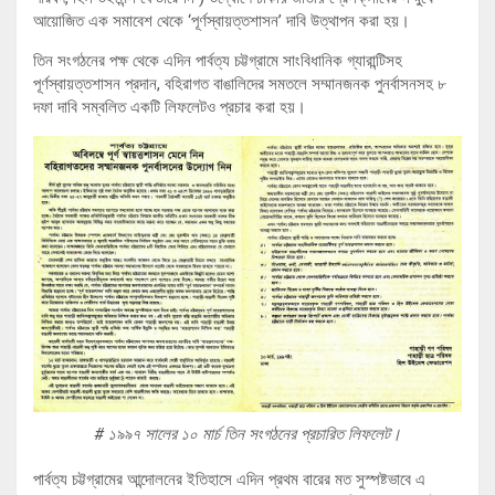
আয়োজিত এক সমাবেশ থেকে ‘পূর্ণস্বায়ত্তশাসন’ দাবি উত্থাপন করা হয়।
তিন সংগঠনের পক্ষ থেকে এদিন পার্বত্য চট্টগ্রামে সাংবিধানিক গ্যারান্টিসহ
পূর্ণস্বায়ত্তশাসন প্রদান, বহিরাগত বাঙালিদের সমতলে সম্মানজনক পুনর্বাসনসহ ৮
দফা দাবি সম্বলিত একটি লিফলেটও প্রচার করা হয়।
# ১৯৯৭ সালের ১০ মার্চ তিন সংগঠনের প্রচারিত লিফলেট।
পার্বত্য চট্টগ্রামের আন্দোলনের ইতিহাসে এদিন প্রথম বারের মত সুস্পষ্টভাবে এ