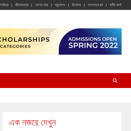
চালচিত্র
জীবনযাত্রা
দেশের খবর
আন্দোলন
বিনোদন
সফলতার গল্প
ধর্মীয় বার্তা
এক নজরে দেখুন