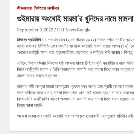
জীবনযাত্রা
নির্যাতনের চালচিত্র
গুইমারায় অংথোই মারমা’র খুনিদের নামে মামলা
September 3, 2022
CHT News Bangla
নিজস্ব প্রতিনিধি।।
গত শুক্রবার (২ সেপ্টেম্বর ২০২২) সকাল পৌনে ১০টার সময় গুইম
হত্যা করা হয় ইউপিডিএফের স্থানীয় সংগঠক অংথোই মারমা ওরফে আগুন (৫২)-কে।
অবরোধ কর্মসূচি পালন করে হত্যাকারীদের গ্রেফতার ও শাস্তির দাবি জানায়। কিন্তু 
এদিকে, উক্ত ঘটনায় নিহতের স্ত্রী অংক্রা মারমা চিহ্নিত খুনি সন্ত্রাসীদের নামে গুই
নিতে অস্বীকৃতি জানান। তিনি অজ্ঞাতনামা আসামি করে মামলা দিতে বলেন অংক্রা মা
মামলা দায়ের করতে বাধ্য হন।
মামলার বাদী অংক্রা মারমা অসন্তোষ প্রকাশ করে বলেন, তার স্বামী অংথোই মারমা আ
হত্যাকারীদের নামে থানায় মামলা দিতে গেলে ওসি সেই মামলা গ্রহণ না করে অজ্ঞাতনা
নিতে ওসির অস্বীকৃতির কারণে অজ্ঞাতনামা আসামি করে মামলা দিতে বাধ্য হয়েছেন ব
বিষয়ে জানা যায়নি।
অংক্রা মারমা তার স্বামী অংথোই মারমার প্রকৃত হত্যাকারী নব্যমুখোশ বাহিনীর নবীন 