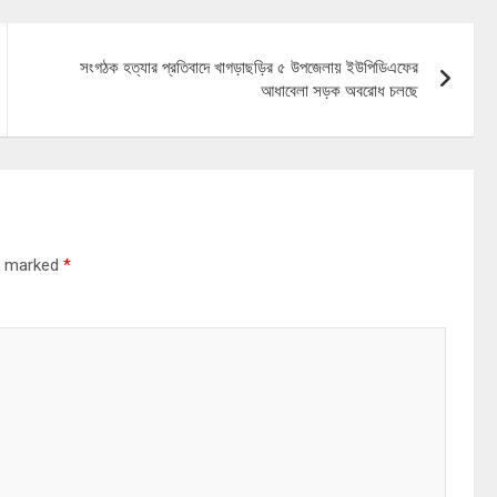
সংগঠক হত্যার প্রতিবাদে খাগড়াছড়ির ৫ উপজেলায় ইউপিডিএফের
আধাবেলা সড়ক অবরোধ চলছে
re marked
*