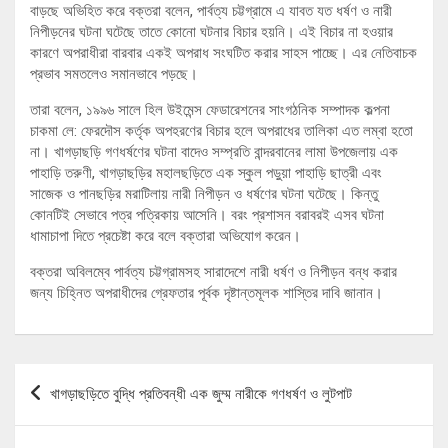
বাড়ছে অভিহিত করে বক্তরা বলেন, পার্বত্য চট্টগ্রামে এ যাবত যত ধর্ষণ ও নারী
নিপীড়নের ঘটনা ঘটেছে তাতে কোনো ঘটনার বিচার হয়নি। এই বিচার না হওয়ার
কারণে অপরাধীরা বারবার একই অপরাধ সংঘটিত করার সাহস পাচ্ছে। এর নেতিবাচক
প্রভাব সমতলেও সমানভাবে পড়ছে।
তারা বলেন, ১৯৯৬ সালে হিল উইমেন্স ফেডারেশনের সাংগঠনিক সম্পাদক কল্পনা
চাকমা লে: ফেরদৌস কর্তৃক অপহরণের বিচার হলে অপরাধের তালিকা এত লম্বা হতো
না। খাগড়াছড়ি গণধর্ষণের ঘটনা বাদেও সম্প্রতি বান্দরবানের লামা উপজেলায় এক
পাহাড়ি তরুণী, খাগড়াছড়ির মহালছড়িতে এক স্কুল পড়ুয়া পাহাড়ি ছাত্রী এবং
সাজেক ও পানছড়ির মরাটিলায় নারী নিপীড়ন ও ধর্ষণের ঘটনা ঘটেছে। কিন্তু
কোনটিই সেভাবে পত্র পত্রিকায় আসেনি। বরং প্রশাসন বরাবরই এসব ঘটনা
ধামাচাপা দিতে প্রচেষ্টা করে বলে বক্তারা অভিযোগ করেন।
বক্তরা অবিলম্বে পার্বত্য চট্টগ্রামসহ সারাদেশে নারী ধর্ষণ ও নিপীড়ন বন্ধ করার
জন্য চিহ্নিত অপরাধীদের গ্রেফতার পূর্বক দৃষ্টান্তমূলক শাস্তির দাবি জানান।
Post
খাগড়াছড়িতে বুদ্ধি প্রতিবন্ধী এক জুম্ম নারীকে গণধর্ষণ ও লুটপাট
navigation