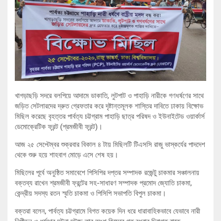
খাগড়াছড়ি সদরে বলপিয়ে আদামে ডাকাতি, লুটপাট ও পাহাড়ি নারীকে গণধর্ষণের সাথে
জড়িত সেটলারদের দ্রুত গ্রেফতার করে দৃষ্টান্তমূলক শাস্তির দাবিতে ঢাকায় বিক্ষোভ
মিছিল করেছে বৃহত্তর পার্বত্য চট্টগ্রাম পাহাড়ি ছাত্র পরিষদ ও ইউনাইটেড ওয়ার্কার্স
ডেমোক্রেটিক ফ্রন্ট (শ্রমজীবী ফ্রন্ট)।
আজ ২৫ সেপ্টেম্বর শুক্রবার বিকাল ৪ টায় মিছিলটি টিএসসি রাজু ভাস্কর্যের পাদদেশ
থেকে শুরু হয়ে শাহবাগ মোড়ে এসে শেষ হয়।
মিছিলের পূর্বে অনুষ্ঠিত সমাবেশে পিসিপির দপ্তর সম্পাদক রজেন্টু চাকমার সঞ্চালনায়
বক্তব্য রাখেন শ্রমজীবী ফ্রন্টের সহ-সাধারণ সম্পাদক প্রমোদ জ্যোতি চাকমা,
কেন্দ্রীয় সদস্য রতন স্মৃতি চাকমা ও পিসিপি সভাপতি বিপুল চাকমা।
বক্তরা বলেন, পার্বত্য চট্টগ্রামে বিগত কয়েক দিন ধরে ধারাবাহিকভাবে যেভাবে নারী