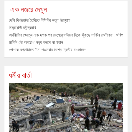
এক নজরে দেখুন
দেশি কিউরেটর তৈরিতে বিসিবির নতুন উদ্যোগ
চিত্রশিল্পী রবীন্দ্রনাথ
অর্থনীতির ক্ষেত্রে এক দশক পর ডেমোক্র্যাটদের দিকে ঝুঁকছে মার্কিন ভোটাররা : জরিপ
মার্কিন নৌ অবরোধ সহ্য করবে না ইরান
পোশাক রপ্তানিতে টানা পঞ্চমবার বিশ্বে দ্বিতীয় বাংলাদেশ
ধর্মীয় বার্তা