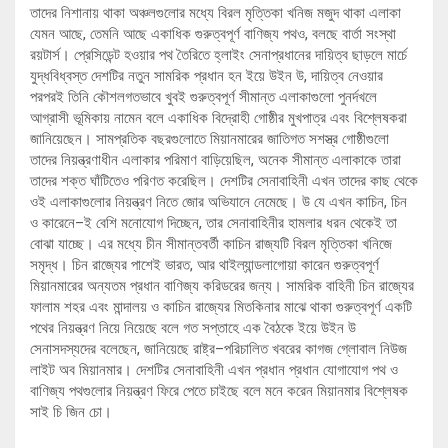
তাদের নিশানায় থাকা অঞ্চলগুলোর মধ্যে বিরল মৃত্তিকা খনিজ মজুদ থাকা এলাকা
যেমন আছে, তেমনি আছে একাধিক গুরুত্বপূর্ণ বাণিজ্য পথও, বলছে বার্তা সংস্থা
রয়টার্স। প্রেসিডেন্ট হওয়ার পথ তৈরিতে হ্লাইং সেনাপ্রধানের দায়িত্ব ছাড়লে মার্চে
যুদ্ধবিধ্বস্ত দেশটির নতুন সামরিক প্রধান হন ইয়ে উইন উ, দায়িত্ব নেওয়ার
পরপরই তিনি কৌশলগতভাবে খুবই গুরুত্বপূর্ণ সীমান্ত এলাকাগুলো পুনর্দখলে
আগ্রাসী ভূমিকায় নামেন বলে একাধিক বিদ্রোহী গোষ্ঠীর মুখপাত্র এবং বিশ্লেষকরা
জানিয়েছেন। সামপ্রতিক বছরগুলোতে মিয়ানমারের জাতিগত সশস্ত্র গোষ্ঠীগুলো
তাদের নিয়ন্ত্রণাধীন এলাকার পরিমাণ বাড়িয়েছিল, অনেক সীমান্ত এলাকাকে তারা
তাদের শক্ত ঘাঁটিতেও পরিণত করেছিল। দেশটির সেনাবাহিনী এখন তাদের কাছ থেকে
ওই এলাকাগুলোর নিয়ন্ত্রণ নিতে জোর অভিযানে নেমেছে। উ যে এখন কাচিন, চিন
ও কারেনে–ই বেশি মনোযোগ দিচ্ছেন, তার সেনাবাহিনীর হামলার ধরন থেকেই তা
বোঝা যাচ্ছে। এর মধ্যে চীন সীমান্তবর্তী কাচিন রাজ্যটি বিরল মৃত্তিকা খনিজে
সমৃদ্ধ। চিন রাজ্যের পাশেই ভারত, আর থাইল্যান্ডলাগোয়া কারেন গুরুত্বপূর্ণ
মিয়ানমারের অন্যতম প্রধান বাণিজ্য করিডরের জন্য। সামরিক বাহিনী চিন রাজ্যের
ফালাম শহর এবং মান্দালয় ও কাচিন রাজ্যের মিতকিনার মাঝে থাকা গুরুত্বপূর্ণ একটি
পথের নিয়ন্ত্রণ নিয়ে নিয়েছে বলে গত সপ্তাহে এক বৈঠকে ইয়ে উইন উ
সেনাসদস্যদের বলেছেন, জানিয়েছে রাষ্ট্র–পরিচালিত খবরের কাগজ গ্লোবাল নিউজ
লাইট অব মিয়ানমার। দেশটির সেনাবাহিনী এখন প্রধান প্রধান যোগাযোগ পথ ও
বাণিজ্য পথগুলোর নিয়ন্ত্রণ ফিরে পেতে চাইছে বলে মনে করেন মিয়ানমার বিশ্লেষক
সাই চি জিন চো।