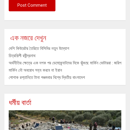
এক নজরে দেখুন
দেশি কিউরেটর তৈরিতে বিসিবির নতুন উদ্যোগ
চিত্রশিল্পী রবীন্দ্রনাথ
অর্থনীতির ক্ষেত্রে এক দশক পর ডেমোক্র্যাটদের দিকে ঝুঁকছে মার্কিন ভোটাররা : জরিপ
মার্কিন নৌ অবরোধ সহ্য করবে না ইরান
পোশাক রপ্তানিতে টানা পঞ্চমবার বিশ্বে দ্বিতীয় বাংলাদেশ
ধর্মীয় বার্তা