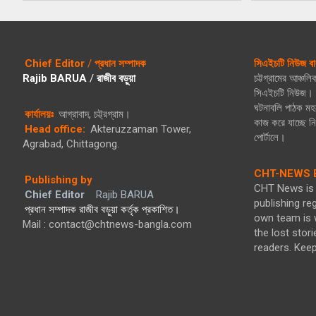
Chief Editor
/
প্রধান সম্পাদক
সিএইচটি নিউজ বা
Rajib BARUA
/
রাজীব বড়ুয়া
চট্টগ্রামের আঞ্চল
সিএইচটি নিউজ। গ
ঘটনাবলি পাঠক মহল
কার্যালয়ঃ
আগ্রাবাদ, চট্ট্রগ্রাম।
কাজ করে যাচ্ছে 
Head office:
Akteruzzaman Tower,
পোর্টালে।
Agrabad, Chittagong.
CHT-NEWS B
Publishing by
CHT News is 
Chief Editor
Rajib BARUA
publishing re
প্রধান সম্পাদক রাজীব বড়ুয়া কর্তৃক প্রকাশিত।
own team is w
Mail : contact@chtnews-bangla.com
the lost stori
readers. Kee