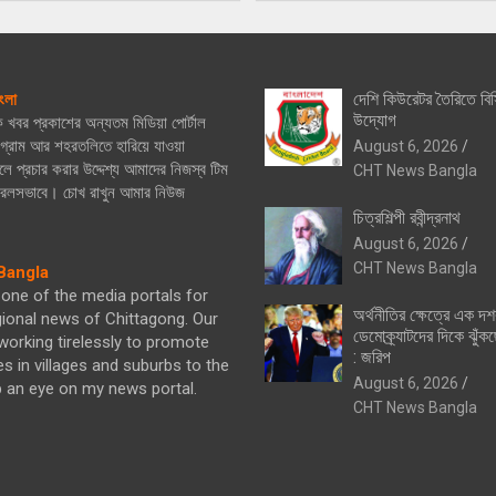
দেশি কিউরেটর তৈরিতে বিস
ংলা
উদ্যোগ
িক খবর প্রকাশের অন্যতম মিডিয়া পোর্টাল
্রাম আর শহরতলিতে হারিয়ে যাওয়া
August 6, 2026
ে প্রচার করার উদ্দেশ্য আমাদের নিজস্ব টিম
CHT News Bangla
নিরলসভাবে। চোখ রাখুন আমার নিউজ
চিত্রশিল্পী রবীন্দ্রনাথ
August 6, 2026
CHT News Bangla
angla
one of the media portals for
অর্থনীতির ক্ষেত্রে এক দ
gional news of Chittagong. Our
ডেমোক্র্যাটদের দিকে ঝুঁকছ
orking tirelessly to promote
: জরিপ
es in villages and suburbs to the
August 6, 2026
p an eye on my news portal.
CHT News Bangla