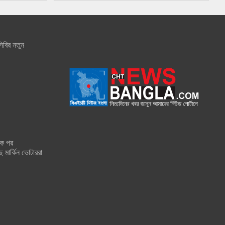
িবির নতুন
শক পর
ে মার্কিন ভোটাররা