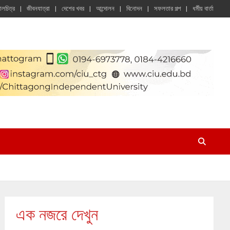
চালচিত্র
জীবনযাত্রা
দেশের খবর
আন্দোলন
বিনোদন
সফলতার গল্প
ধর্মীয় বার্তা
এক নজরে দেখুন