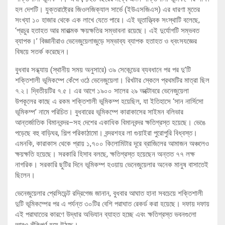
হল দেশটি। যুক্তরাষ্ট্রের জিওলজিক্যাল সার্ভে (ইউএসজিএস) এর ধারণা মৃতের
সংখ্যা ১০ হাজার থেকে এক লাখে যেতে পারে। এই ভূতাত্ত্বিক সংস্থাটি বলেছে,
‘প্রচুর হতাহত আর মারাত্মক ক্ষয়ক্ষতির সম্ভাবনা রয়েছে। এই দুর্যোগটি সম্ভবত
ব্যাপক।’ বিজ্ঞানীরাও ভেনেজুয়েলাজুড়ে সম্ভাব্য ব্যাপক হতাহত ও ধ্বংসযজ্ঞের
বিষয়ে সতর্ক করেছেন।
বুধবার সন্ধ্যায় (স্থানীয় সময় অনুসারে) ৩৯ সেকেন্ডের ব্যবধানে পর পর দু’টি
শক্তিশালী ভূমিকম্পে কেঁপে ওঠে ভেনেজুয়েলা। রিখটার স্কেলে প্রথমটির মাত্রা ছিল
৭.২। দ্বিতীয়টির ৭.৫। এর আগে ১৯০০ সালের ২৯ অক্টোবরে ভেনেজুয়েলা
উপকূলের কাছে এ রকম শক্তিশালী ভূমিকম্প হয়েছিল, যা ইতিহাসে ‘সান নার্সিসো
ভূমিকম্প’ নামে পরিচিত। বুধবারের ভূমিকম্পে কারাকাসের সাইমন বলিভার
আন্তর্জাতিক বিমানবন্দর–সহ দেশের একাধিক বিমানবন্দর ক্ষতিগ্রস্ত হয়েছে। ভেঙে
পড়েছে বহু বাড়িঘর, শিল্প পরিকাঠামো। বন্দরশহর লা গুয়াইরা পুরোপুরি বিধ্বস্ত।
এমনকি, কারাকাস থেকে প্রায় ১,৭০০ কিলোমিটার দূরে ব্রাজিলের আমাজন অঞ্চলেও
ক্ষয়ক্ষতি হয়েছে। সরকারি হিসাব বলছে, ক্ষতিগ্রস্ত হয়েছেন অন্তত ৭৭ লক্ষ
নাগরিক। সরকারি ছুটির দিনে ভূমিকম্প হওয়ায় ভেনেজুয়েলার অনেক মানুষ বাসাতেই
ছিলেন।
ভেনেজুয়েলার প্রেসিডেন্ট রদ্রিগেজ জানান, বুধবার আঘাত হানা সবচেয়ে শক্তিশালী
দুটি ভূমিকম্পের পর এ পর্যন্ত ৩০টির বেশি পরাঘাত রেকর্ড করা হয়েছে। দফায় দফায়
এই পরাঘাতের কারণে উদ্ধার অভিযান ব্যাহত হচ্ছে এবং ক্ষতিগ্রস্ত ভবনগুলো