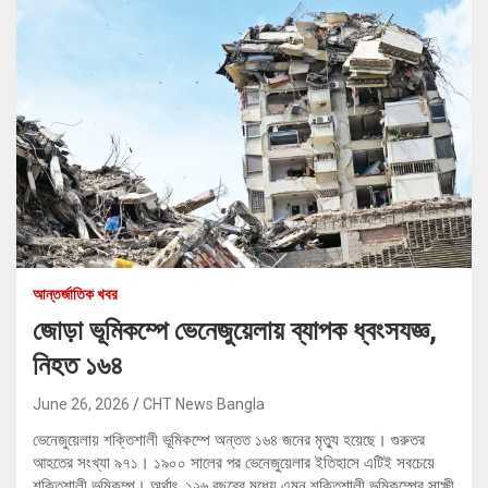
আন্তর্জাতিক খবর
জোড়া ভূমিকম্পে ভেনেজুয়েলায় ব্যাপক ধ্বংসযজ্ঞ,
নিহত ১৬৪
June 26, 2026
CHT News Bangla
ভেনেজুয়েলায় শক্তিশালী ভূমিকম্পে অন্তত ১৬৪ জনের মৃত্যু হয়েছে। গুরুতর
আহতের সংখ্যা ৯৭১। ১৯০০ সালের পর ভেনেজুয়েলার ইতিহাসে এটিই সবচেয়ে
শক্তিশালী ভূমিকম্প। অর্থাৎ, ১২৬ বছরের মধ্যে এমন শক্তিশালী ভূমিকম্পের সাক্ষী