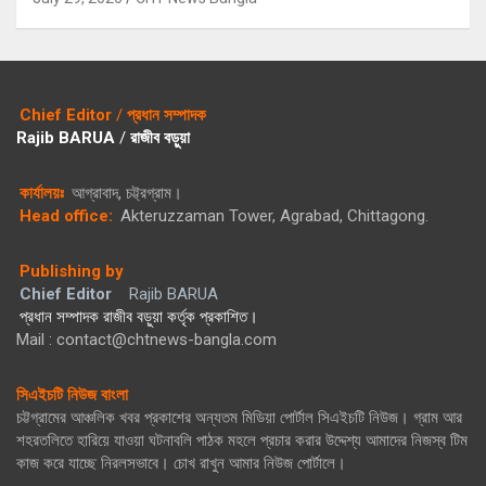
Chief Editor
/
প্রধান সম্পাদক
Rajib BARUA
/
রাজীব বড়ুয়া
কার্যালয়ঃ
আগ্রাবাদ, চট্ট্রগ্রাম।
Head office:
Akteruzzaman Tower, Agrabad, Chittagong.
Publishing by
Chief Editor
Rajib BARUA
প্রধান সম্পাদক রাজীব বড়ুয়া কর্তৃক প্রকাশিত।
Mail : contact@chtnews-bangla.com
সিএইচটি নিউজ বাংলা
চট্টগ্রামের আঞ্চলিক খবর প্রকাশের অন্যতম মিডিয়া পোর্টাল সিএইচটি নিউজ। গ্রাম আর
শহরতলিতে হারিয়ে যাওয়া ঘটনাবলি পাঠক মহলে প্রচার করার উদ্দেশ্য আমাদের নিজস্ব টিম
কাজ করে যাচ্ছে নিরলসভাবে। চোখ রাখুন আমার নিউজ পোর্টালে।