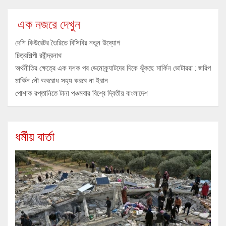
এক নজরে দেখুন
দেশি কিউরেটর তৈরিতে বিসিবির নতুন উদ্যোগ
চিত্রশিল্পী রবীন্দ্রনাথ
অর্থনীতির ক্ষেত্রে এক দশক পর ডেমোক্র্যাটদের দিকে ঝুঁকছে মার্কিন ভোটাররা : জরিপ
মার্কিন নৌ অবরোধ সহ্য করবে না ইরান
পোশাক রপ্তানিতে টানা পঞ্চমবার বিশ্বে দ্বিতীয় বাংলাদেশ
ধর্মীয় বার্তা