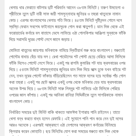
খেলায় ধার ফেরাতে বাটলার দুটি পরিবর্তন আনেন ৩৮তম মিনিটে। তরুণ উমহেলা ও
প্রীতিকে তুলে দুটি নারী সাফ জয়ী শামসুন্নাহার জুনিয়র ও তহুরা খাতুনকে নামান
কোচ। এরপর বাংলাদেশের খেলায় গতি ফিরে। ৪৫তম মিনিটে দৃষ্টিনন্দন গোলে দলে
স্বস্তি ফেরান সবশেষ ফাইনালে জয়সূচক গোল করা ঋতুপর্ণা। ডান দিক থেকে এই
ফরোয়ার্ডের কর্নারে বল বাতাসে ভেসে লাফিয়ে ওঠা গোলকিপার আঞ্জিলা সুব্বাকে ফাঁকি
দিয়ে সরাসরি দূরের পোস্ট লেগে জালে জড়ায়।
মোমিতা খাতুনের জায়গায় মনিকাকে নামিয়ে দ্বিতীয়ার্ধ শুরু করে বাংলাদেশ। শুরুতেই
পোস্টের বাধায় বেঁচে যায় দল। রেখা পাডৌলের শট পোস্ট ছেড়ে বেরিয়ে আসা মিলিকে
ফাঁকি দিলেও পোস্টে লেগে ফিরে। একটু পর রাশমি কুমারির শট যায় ক্রসবারের ওপর
দিয়ে। ৫৪তম মিনিটে শামসুন্নাহার জুনিয়র ডান দিক দিয়ে বক্সে ঢুকে যখন বাইরে শট
নেন, তখন দূরের পোস্টে ফাঁকায় দাঁড়িয়েছিলেন গত সাফে দলের হয়ে সর্বোচ্চ পাঁচ গোল
করা তহুরা। একটু পর ছোট বক্সের একটু ওপর থেকে মনিকার হেড যায় ক্রসবারের
অনেক উপর দিয়ে। ৬৮তম মিনিটে সারু লিম্বুর শট লাফিয়ে ওঠা মিলিকে পেরিয়ে
ওপরের জাল কাঁপায়। একটু পর আনিকা রানিয়া সিদ্দিকীকে তুলে সাগরিকাকে নামান
বাংলাদেশ কোচ।
নির্ধারিত সময়ের দুই মিনিট বাকি থাকতে আফঈদা ইশারায় পানি চাইলেন। তাতে
খেলা বন্ধ করতে বাধ্য হলেন রেফারি। এই সুযোগে পানি পান করে নেন দুই দলের
আরও অনেকে। এরপরই আক্রমণে ওঠা নেপালের আক্রমণ কর্নারের বিনিময়ে
ক্লিয়ার করেন কোহাতি। ছয় মিনিটের যোগ করা সময়ের শুরুতে বাম দিক থেকে