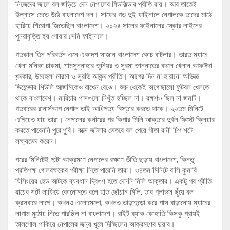
নিজেদের জালে বল জড়িয়ে দেন নেপালের মিডফিল্ডার প্রীতি রায়। আর তাতেই
উল্লাসে মেতে উঠে বাংলাদেশ দল। সাফের গত দুই ফাইনালে নেপালকে তাদের মাঠে
হারিয়ে শিরোপা জিতেছিল বাংলাদেশ। ২০২৪ সালের ফাইনালের স্কোর লাইনের
পুনরাবৃত্তি হয় গোয়ার সেমি ফাইনালে।
গতকাল তিন পরিবর্তন এনে একাদশ সাজান বাংলাদেশ কোচ বাটলার। ভারত ম্যাচে
খেলা মনিকা চাকমা, শামসুন্নাহার জুনিয়র ও সুরমা জান্নাতের বদলে খেলান আফঈদা
খন্দকার, উমহেলা মারমা ও সুরভি আকন্দ প্রীতি। আগের দিন মা হারানো অভিজ্ঞ
ডিফেন্ডার শিউলি আজমিকেও রাখেন বেঞ্চে। শুরু থেকেই অগোছালো ফুটবল খেলতে
থাকে বাংলাদেশ। মারিয়ার পাসগুলো নিখুঁত হচ্ছিল না। রক্ষণও ছিল না জমাট।
গতবারের রানার্সআপ নেপাল তাই আধিপত্য বিস্তার করতে থাকে। ২২তম মিনিটে
এগিয়েও যায় তারা। নেপালের কর্নারের পর কিপার মিলি আক্তার দুর্বল ফিস্টে ক্লিয়ার
করতে পারেননি পুরোপুরি। বক্সে জটলার ভেতরে বল পেয়ে গীতা রানী চিপ শটে
লক্ষ্যভেদ করেন।
পরের মিনিটেই পাল্টা আক্রমণে নেপালের রক্ষণে ভীতি ছড়ায় বাংলাদেশ, কিন্তু
প্রতিপক্ষ গোলরক্ষকের পরীক্ষা নিতে পারেনি তারা। ৩৪তম মিনিটে রাসি কুমারি
ঘিসিংয়ের হেড আটকে ব্যবধান দ্বিগুণ হতে দেননি মিলি আক্তার। একটু পর প্রীতি
রায়ের শটে লাফিয়ে কোনোমতে বলে হাত ছোঁয়ান মিলি, তার গ্লাভস ছুঁয়ে বল
ক্রসবারে লাগে। কখনও এলোমেলো, কখনও তাড়াহুড়ো করে পাস বাড়ানোয় ম্যাচের
লাগাম মুঠোয় নিতে পারছিল না বাংলাদেশ। রাইট ব্যাক কোহাতি কিসকু প্রায়ই
তালগোল পাকিয়ে নেপালের জন্য খুলে দিচ্ছিলেন আক্রমণের দুয়ার।