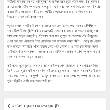
সতীর্থের বাড়ানো বল ধরে শামসুন্নাহার জুনিয়র বক্সে ঢুকে পড়েন দারুণ ক্ষিপ্রতায়।
ঠাণ্ডা মাথায় তিনি বল বাড়ান গোলমুখে। ওখানে ছিলেন সাগরিকা, তবে বল ক্লিয়ার
করতে গিয়ে তা জালে পাঠিয়ে দেন প্রীতি। প্রথমবারের মতো এগিয়ে যাওয়ার
উচ্ছ্বাসে মেতে ওঠে বাংলাদেশ।
প্রথম দেখায় সাগরিকাই গোল করেছেন বলে মনে হলেও পরে সাফের অফিশিয়াল
ম্যাচ রিপোর্টে তা প্রীতি রাইয়ের আত্মঘাতী দেখানো হয়েছে। এ গোলের একটু পরই
মাঠে শুয়ে পড়েন কোহাতি। স্ট্রেচারে করে মাঠ ছাড়েন বাংলাদেশের এই ডিফেন্ডার।
খেলা শুরু হলে নেপালের নিশা থোকারের শট গ্লাভসে জমান মিলি। একটু পর শেষের
বাঁশি বাজলে ফাইনালে ওঠার আনন্দে মেতে ওঠে মেয়েরা। এ নিয়ে চতুর্থবারের মতো
ফাইনালে উঠে বাংলাদেশ। সর্বোচ্চ ছয়বার ফাইনাল খেলেও শিরোপা স্বাদ না পাওয়া
নেপালের অপেক্ষা বাড়ল আরও।
দুই দলের মুখোমুখিতে নেপালের সমান ৬টি জয় পেল বাংলাদেশ। সব প্রতিযোগিতা
মিলিয়ে ১৪ ম্যাচে দুই দলের বাকি ২টি ম্যাচ ড্র হয়েছে। গতকালের সেমিফাইনালে
ম্যাচ সেরা হয়েছেন ঋতুপর্ণা। ৬ জুনের ফাইনালে বাংলাদেশের প্রতিপক্ষ হবে ভারত–
ভুটান দ্বিতীয় সেমি ফাইনালের জয়ী দল।
Post
এল নিনোর প্রভাবে চরম তাপমাত্রার ঝুঁকি
navigation