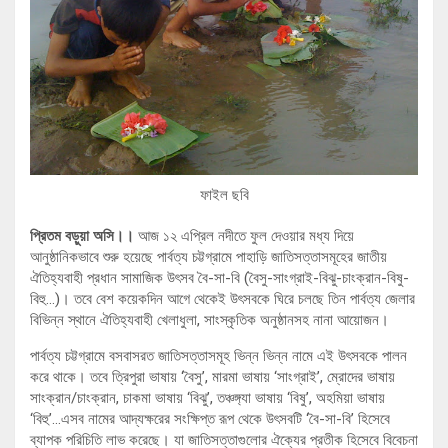
ফাইল ছবি
প্রিতম বড়ুয়া অসি।।
আজ ১২ এপ্রিল নদীতে ফুল দেওয়ার মধ্য দিয়ে
আনুষ্ঠানিকভাবে শুরু হয়েছে পার্বত্য চট্টগ্রামে পাহাড়ি জাতিসত্তাসমূহের জাতীয়
ঐতিহ্যবাহী প্রধান সামাজিক উৎসব বৈ-সা-বি (বৈসু-সাংগ্রাই-বিঝু-চাংক্রান-বিষু-
বিহু…)। তবে বেশ কয়েকদিন আগে থেকেই উৎসবকে ঘিরে চলছে তিন পার্বত্য জেলার
বিভিন্ন স্থানে ঐতিহ্যবাহী খেলাধুলা, সাংস্কৃতিক অনুষ্ঠানসহ নানা আয়োজন।
পার্বত্য চট্টগ্রামে বসবাসরত জাতিসত্তাসমূহ ভিন্ন ভিন্ন নামে এই উৎসবকে পালন
করে থাকে। তবে ত্রিপুরা ভাষায় ‘বৈসু’, মারমা ভাষায় ‘সাংগ্রাই’, ম্রোদের ভাষায়
সাংক্রান/চাংক্রান, চাকমা ভাষায় ‘বিঝু’, তঞ্চঙ্গ্যা ভাষায় ‘বিষু’, অহমিয়া ভাষায়
‘বিহু’…এসব নামের আদ্যক্ষরের সংক্ষিপ্ত রূপ থেকে উৎসবটি ‘বৈ-সা-বি’ হিসেবে
ব্যাপক পরিচিতি লাভ করেছে। যা জাতিসত্তাগুলোর ঐক্যের প্রতীক হিসেবে বিবেচনা