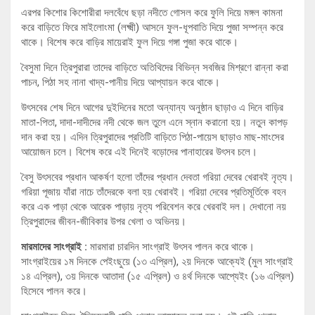
এরপর কিশোর কিশোরীরা দলবেঁধে ছড়া নদীতে গোসল করে ফুলি দিয়ে মঙ্গল কামনা
করে বাড়িতে ফিরে মাইলোংমা (লক্ষ্মী) আসনে ফুল-ধূপবাতি দিয়ে পুজা সম্পন্ন করে
থাকে। বিশেষ করে বাড়ির মায়েরাই ফুল দিয়ে গঙ্গা পুজা করে থাকে।
বৈসুমা দিনে ত্রিপুরারা তাদের বাড়িতে অতিথিদের বিভিন্ন সবজির মিশ্রণে রান্না করা
পাচন, পিঠা সহ নানা খাদ্য-পানীয় দিয়ে আপ্যায়ন করে থাকে।
উৎসবের শেষ দিনে আগের দুইদিনের মতো অন্যান্য অনুষ্ঠান ছাড়াও এ দিনে বাড়ির
মাতা-পিতা, দাদা-দাদীদের নদী থেকে জল তুলে এনে স্নান করানো হয়। নতুন কাপড়
দান করা হয়। এদিন ত্রিপুরাদের প্রতিটি বাড়িতে পিঠা-পায়েস ছাড়াও মাছ-মাংসের
আয়োজন চলে। বিশেষ করে এই দিনেই বড়োদের পানাহারের উৎসব চলে।
বৈসু উৎসবের প্রধান আকর্ষণ হলো তাঁদের প্রধান দেবতা গরিয়া দেবের খেরাবই নৃত্য।
গরিয়া পূজায় যাঁরা নাচে তাঁদেরকে বলা হয় খেরাবই। গরিয়া দেবের প্রতিমূর্তিকে বহন
করে এক পাড়া থেকে আরেক পাড়ায় নৃত্য পরিবেশন করে খেরবাই দল। দেখানো নয়
ত্রিপুরাদের জীবন-জীবিকার উপর খেলা ও অভিনয়।
মারমাদের সাংগ্রাই :
মারমারা চারদিন সাংগ্রাই উৎসব পালন করে থাকে।
সাংগ্রাইয়ের ১ম দিনকে পেইংছুয়ে (১৩ এপ্রিল), ২য় দিনকে আক্যেই (মুল সাংগ্রাই
১৪ এপ্রিল), ৩য় দিনকে আতাদা (১৫ এপ্রিল) ও ৪র্থ দিনকে আপ্যেইং (১৬ এপ্রিল)
হিসেবে পালন করে।