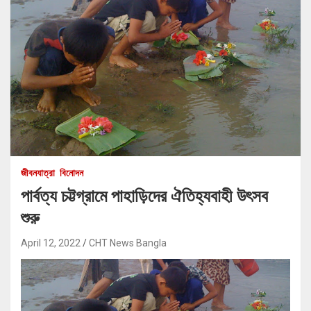
জীবনযাত্রা
বিনোদন
পার্বত্য চট্টগ্রামে পাহাড়িদের ঐতিহ্যবাহী উৎসব
শুরু
April 12, 2022
CHT News Bangla