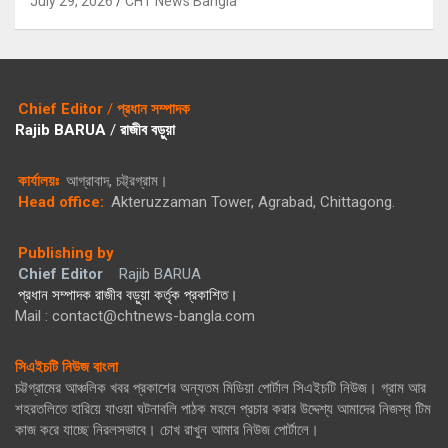
July 29, 2026
CHT News Bangla
Chief Editor
/
প্রধান সম্পাদক
Rajib BARUA
/
রাজীব বড়ুয়া
কার্যালয়ঃ
আগ্রাবাদ, চট্ট্রগ্রাম।
Head office:
Akteruzzaman Tower, Agrabad, Chittagong.
Publishing by
Chief Editor
Rajib BARUA
প্রধান সম্পাদক রাজীব বড়ুয়া কর্তৃক প্রকাশিত।
Mail : contact@chtnews-bangla.com
সিএইচটি নিউজ বাংলা
চট্টগ্রামের আঞ্চলিক খবর প্রকাশের অন্যতম মিডিয়া পোর্টাল সিএইচটি নিউজ। গ্রাম আর
শহরতলিতে হারিয়ে যাওয়া ঘটনাবলি পাঠক মহলে প্রচার করার উদ্দেশ্য আমাদের নিজস্ব টিম
কাজ করে যাচ্ছে নিরলসভাবে। চোখ রাখুন আমার নিউজ পোর্টালে।