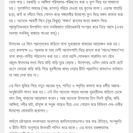
নেমে পড়ে। ঘরবাড়ি ও আঙ্গিনা পরিস্কার-পরিচ্ছন্ন করা ও ফুল দিয়ে ঘর সাজানো
হয়। গৃহপালিত পশুদের (গরু, ছাগল) পরিয়ে দেওয়া হয় ফুলের মালা। এরপর পাহাড়ি
ছড়া, ঝর্ণা বা নদীতে গিয়ে গোসল করে গঙ্গাদেবীর উদ্দেশ্যে ফুল দিয়ে মঙ্গল কামনা করা
হয়। অনেকে পরবর্তী দিনে (মুর বিঝুর) ’পাজন’ রান্নার জন্য জঙ্গলে গিয়ে
প্রাকৃতিকভাবে উৎপাদিত নানা সবজিজাত তরিতরকারি সংগ্রহ করে নিয়ে আসে (এখন
অবশ্য সবকিছু বাজারে পাওয়া যায়)।
উৎসবের ২য় দিনে প্রত্যেকের বাড়িতে নানা মূখরোচক খাবারের আয়োজন করা হয়।
এতে কমপক্ষে ৩০ প্রকার বা তার বেশী আনাসপাতি দিয়ে রান্না করা ‘পাচন/পাজন’সহ
নানা খাদ্য-পানীয় পরিবেশন করা হয়। নানা বয়সি লোকজন সারাদিন দল বেঁধে
আনন্দ-উৎসবের মধ্য দিয়ে বাড়ি বাড়ি ঘুরে বেড়ায়। উল্লেখ্য, এদিন ভোরে ছোট ছোট
ছেলে মেয়েরা বাড়ি বাড়ি গিয়ে মুরগীদের খাদ্য দেয়ার রীতি প্রচালিত থাকলেও বর্তমানে
তা আর দেখা যায় না।
৩য় দিনে মন্দিরে গিয়ে নতুন বছরের সুখ, শান্তি ও সমৃদ্ধি কামনা করে ধর্মীয় আচার-
অনুষ্ঠানাদি পালন করা হয়। এই দিন অনেকে পাড়ার বয়স্ক মুরব্বীদের বাড়িতে ডেকে
ভাল কিছু খাবাবের আয়োজন করেন। আর অনেকে উৎসবের তিন দিনই মন্দির, বাড়ি
আঙ্গিনা, নদীর ঘাট, বটবৃক্ষ বা সবুজ গাছের নীচে এবং গোয়াল ঘরে বিভিন্ন দেব-দেবীর
উদ্দেশ্যে মোমবাতি জ্বালান।
পার্বত্য চট্টগ্রামে বসবাসরত অন্যান্য জাতিসত্তাগুলোও যার যার ঐতিহ্য, সংস্কৃতি
ও রীতি-নীতি অনুসারে উৎসবটি পালিন করে থাকে। এর মধ্যে তঞ্চঙ্গ্যাদের