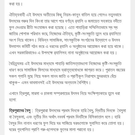
করা হয়।
ঐতিহ্যবাহী এই উৎসবে অতীতের কিছু নিয়ম-কানুন বাতিল হয়ে গেলেও নতুনভাবে
উৎসবের শুরুর দিন কিংবা তার আগে পরে বর্ণাঢ্য র‌্যালি ও জমায়েত সহকারে নদীতে
ফুল দেওয়ার রীতি সংযোজন করা হয়েছে। এতে পাহাড়িরা সম্মিলিতভাবে স্ব স্ব
জাতির পোশাক পরিধান করে, নিজেদের ঐতিহ্য, কৃষ্টি-সংস্কৃতি তুলে ধরে র‌্যালিতে
অংশ নিয়ে থাকেন। বিভিন্ন সামাজিক, সাংস্কৃতিক সংগঠনের উদ্যোগে ও উৎসব
উদযাপন কমিটি গঠন করে এ ধরনের র‌্যালি ও অনুষ্ঠানের আয়োজন করা হয়ে থাকে।
এখন সরকারিভাবেও এ উপলক্ষে র‌্যালিসহ নানা অনুষ্ঠানের আয়োজন করা হয়।
বৈচিত্র্যময় এই উৎসবের মাধ্যমে পাহাড়ি জাতিসত্তাগুলো নিজেদের কৃষ্টি-সংস্কৃতি
ধারণ করে সামাজিক মিলনের মাধ্যমে ভ্রাতৃত্ববোধকে জাগ্রত করে। পুরাতন বছরের
সকল গ্লানি মুছে গিয়ে সকল মানব জাতি ও প্রাণীকূল ‍নিরাপদে সুন্দরভাবে বেঁচে
থাকুক– এমন ভাবমানসই এই উৎসবের অন্যতম বৈশিষ্ট্য।
এখানে ত্রিপুরা, মারমা ও চাকমা সম্প্রদায়ের উৎসব নিয়ে সংক্ষিপ্তকারে তুলে ধরা
হলো:
ত্রিপুরাদের বৈসু :
ত্রিপুরারা উৎসবের প্রথম দিনকে হারি বৈসু, দ্বিতীয় দিনকে বৈসুমা
বা বৈসুকমা, এবং তৃতীয় দিন অর্থাৎ নববর্ষ প্রথম দিনটিকে বিসিকাতাল বলে। হারি
বৈসুর দিন নানান ধরণের ফুল দিয়ে ঘর সাজিয়ে ঘরগুলোকে সুবাসিত করে তোলা হয়।
ঘরের গৃহপালিত প্রাণি গরু-ছাগলকে ফুলের মালা পরানো হয়।