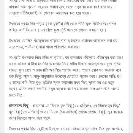
সাংগ্রাইকে ঘিরে ঐতিহ্যবাহী পানি খেলার আয়োজন করা হয়। এই পানি খেলার
মাধ্যমে তারা পুরানো বছররের গ্লানি মুছে ফেলে নতুন বছরকে বরণ করে নেয়।
এছাড়াও ঐতিহ্যবাহী ‘ধ’ খেলারও আয়োজন করা হয়ে থাকে।
উৎসবের প্রথম দিন পাড়ার যুবক যুবতীরা নদী থেকে পানি তুলে প্রবীণদের গোসল
করিয়ে আশীর্বাদ নেয়। দল বেঁধে বুদ্ধ মূর্তি গুলোকে গোসল করানো হয়।
উৎসবের ২য় দিনে প্রত্যেকের বাড়িতে নানা মূখরোচক খাবারের আয়োজন করা হয়।
এতে পাচন, পানীয়সহ নানা খাদ্য পরিবেশন করা হয়।
সাংগ্রাই উৎসবকে ঘিরে মন্দির বা ক্যায়াং ঘর ভালভাবে পরিস্কার পরিচ্ছন্ন করা হয়।
দায়ক-দায়িকারা টানা তিনদিন অবস্থান নিয়ে ধর্মীয় দীক্ষায় অভিভূত হয়ে বুদ্ধ মূর্তির
সামনে ফুল রেখে ও মোমবাতি জ্বালিয়ে প্রণাম করে। পাড়ার লোকজন ক্যায়াং ঘরে
গুরু ভিক্ষু, শ্রমণ, সাধু-সাধুমাদের উদ্দেশ্যে ছোয়াইং প্রদান করে। চন্দনের পানি, দুধ
ও ডাবের পানি দিয়ে বুদ্ধ মূর্তিকে স্নান করানোর মধ্য দিয়ে সূচনা হয় এর নতুন
বছর। এদিন তরুণ-তরুণীরা নতুন বছরকে বরণ করতে দলে দলে এসে পানি খেলায়
মেতে উঠে।
চাকমাদের বিঝু :
চাকমারা ১ম দিনকে ফুল বিঝু (১২ এপ্রিল), ২য় দিনকে মুর বিঝু/
মূল বিঝু (১৩ এপ্রিল) ও ৩য় দিনকে (১৪ এপ্রিল) গোজ্জেপোজ্জে বিঝু (নতুন বছরকে
বরণ) হিসেবে পালন করে থাকে।
উৎসবের প্রথম দিনে ছোট ছোট ছেলে-মেয়েরা ভোররাতে ঘুম থেকে উঠে ফুল সংগ্রহে