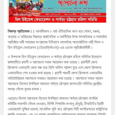
নিজস্ব প্রতিবেদক।।
আগামীকাল ৮ মার্চ ঐতিহাসিক কাল ধরে শোষণ, বঞ্চনা,
অন্যায় ও অবিচারের বিরুদ্ধে রাজনৈতিক ও অর্থনীতির উপর সমঅধিকার ও সমমর্যাদা
প্রতিষ্ঠায় নারী সমাজের সংগ্রামের ইতিহাসে তাৎপর্যময় আন্তর্জাতিক নারী দিবস ও
হিল উইমেন্স ফেডারেশন (এইচডব্লিউএফ)-এর ৩৪তম প্রতিষ্ঠাবার্ষিকী।
এ উপলক্ষে হিল উইমেন্স ফেডারেশন ও পার্বত্য চট্টগ্রাম মহিলা সমিতির উদ্যোগে
রাঙ্গামাটিতে র‍্যালী ও আলোচনা সভার আয়োজন করা হয়েছে। র‍্যালীটি জেলা
শিল্পকলা একাডেমি থেকে শুরু হয়ে ডিসি অফিস প্রাঙ্গণ ঘুরে এসে জেলা শিল্পকলা
একাডেমিতে শেষ হওয়ার কথা রয়েছে। র‌্যালী পরবর্তী জেলা শিল্পকলা একাডেমির
অডিটোরিয়ামে আলোচনা সভারও আয়োজন করা হয়েছে। আলোচনা সভায় প্রধান
আলোচক হিসেবে উপস্থিত থাকবেন পার্বত্য চট্টগ্রাম জনসংহতি সমিতির কেন্দ্রীয়
সদস্য গৌতম কুমার চাকমা।
এছাড়াও বিশেষ আলোচক হিসেবে উপস্থিত থাকবেন পার্বত্য চট্টগ্রাম নাগরিক
কমিটির সভাপতি গৌতম দেওয়ান, বিশিষ্ট শিক্ষাবিদ মংসানু চৌধুরৗ, টিআইবি’র ট্রাষ্টি
এডভোকেট সুষ্মিতা চাকমা, সাংবাদিক সুমি খান, চট্টগ্রাম সিটি কর্পোরেশনের কাউন্সিলর
রুমকি সেনগুপ্ত, এম এন লারমা মেমোরিয়েল ফাউন্ডেশনের সাধারণ সম্পাদক ইন্টুমনি