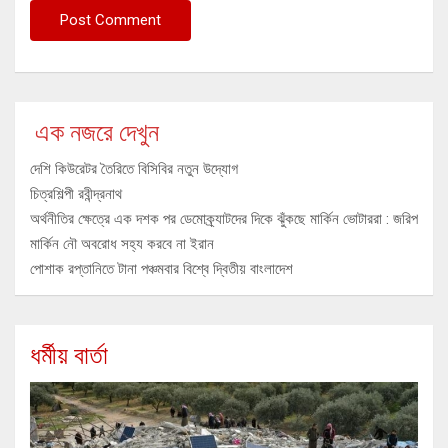
এক নজরে দেখুন
দেশি কিউরেটর তৈরিতে বিসিবির নতুন উদ্যোগ
চিত্রশিল্পী রবীন্দ্রনাথ
অর্থনীতির ক্ষেত্রে এক দশক পর ডেমোক্র্যাটদের দিকে ঝুঁকছে মার্কিন ভোটাররা : জরিপ
মার্কিন নৌ অবরোধ সহ্য করবে না ইরান
পোশাক রপ্তানিতে টানা পঞ্চমবার বিশ্বে দ্বিতীয় বাংলাদেশ
ধর্মীয় বার্তা