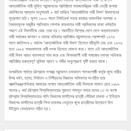
সমাজতান্ত্রিক নারীদের উদ্যোগে অনুষ্ঠিত দ্বিতীয় আন্তর্জাতিক নারী সম্মেলনে
আন্তর্জাতিক নারী মুক্তি আন্দোলনের প্রতিষ্ঠাতা সমাজতান্ত্রিক নারী নেত্রী ক্লারা
জেটকিনের প্রস্তাব অনুসারেই ৮ মার্চ তারিখে ‘আন্তর্জাতিক নারী দিবস’ উদযাপনের
সূত্রপাত ঘটে। মূলত ১৯০৮ সালে নিউইয়র্ক শহরে কাজের অমানবিক অবস্থা ও
বৈষম্যমূলক মজুরীর প্রতিবাদে পোশাক কারখানার নারী শ্রমিকদের ডাকা ধর্মঘটের
স্মরণে এই দিবসটিকে বেছে নেয়া হয়। পরবর্তীতে বিশ্বের দেশে দেশে অব্যাহতভাবে
নারী সমাজের জাগরণ ও তাদের অধিকার প্রতিষ্ঠার আন্দোলনের প্রেক্ষাপটে ১৯৭৫
সালে জাতিসংঘ ৮ মার্চকে ‘আন্তর্জাতিক নারী দিবস’ হিসেবে স্বীকৃতি দেয় এবং ১৯৭৬
হতে ১৯৮৫ সময়কালকে নারী দশক হিসেবে ঘোষণা করে। ফলে এই আন্তর্জাতিক
নারী দিবস আরও ব্যাপকতা লাভ করে এবং বিশ্বব্যাপী নারী সমাজের ন্যায্য অধিকার
প্রতিষ্ঠায় গুরুত্বপূর্ণ ভূমিকা গ্রহণ ও গভীর অনুপ্রেরণা সৃষ্টি করতে থাকে।
অপরদিকে পার্বত্য চট্টগ্রামে সশস্ত্র আন্দোলন চলাকালে শাসকগোষ্ঠী কর্তৃক জুম্ম নারীর
উপর ধর্ষণ, হত্যা, নির্যাতন ও নিপীড়নের বিরুদ্ধে অধিকতর সংগঠিত হয়ে
আত্মনিয়ন্ত্রণাধিকার আদায়ের লক্ষ্যে আন্তর্জাতিক নারী দিবসকে সামনে রেখে ১৯৮৮
সালের ৮ মার্চ চট্টগ্রাম বিশ্ববিদ্যালয়ের পুরাতন শামসুন নাহার হলের ১৩ নং কক্ষে
চট্টগ্রাম বিশ্ববিদ্যালয়ের পালি বিভাগের মার্স্টাসের ছাত্রী গৌরিকা চাকমা ও ইতিহাস
বিভাগের মার্স্টাসের ছাত্রী শিলা চাকমার নেতৃত্বে জুম্ম ছাত্রীদের উদ্যোগে হিল
উইমেন্স ফেডারেশন গঠিত হয়।