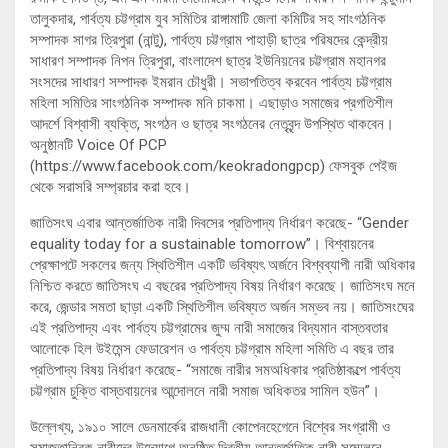
তালুকদার, পার্বত্য চট্টগ্রাম যুব সমিতির রাঙ্গামাটি জেলা কমিটির সহ সাংগঠনিক
সম্পাদক সাগর ত্রিপুরা (নান্টু), পার্বত্য চট্টগ্রাম পাহাড়ী ছাত্র পরিষদের কেন্দ্রীয়
সাধারণ সম্পাদক নিপন ত্রিপুরা, বাংলাদেশ ছাত্র ইউনিয়নের চট্টগ্রাম মহানগর
সংসদের সাধারণ সম্পাদক ইমরান চৌধুরী। সভাপতিত্ব করবেন পার্বত্য চট্টগ্রাম
মহিলা সমিতির সাংগঠনিক সম্পাদক মনি চাকমা। এছাড়াও সমাজের প্রগতিশীল
আদর্শে বিশ্বাসী ব্যক্তি, সংগঠন ও ছাত্র সংগঠনের নেতৃবৃন্দ উপস্থিত থাকবেন।
অনুষ্ঠানটি Voice Of PCP
(https://www.facebook.com/keokradongpcp) ফেসবুক পেইজ
থেকে সরাসরি সম্প্রচার করা হবে।
জাতিসংঘ এবার আন্তর্জাতিক নারী দিবসের প্রতিপাদ্য নির্ধারণ করেছে- “Gender
equality today for a sustainable tomorrow”। বিশ্বায়নের
প্রেক্ষাপটে সকলের জন্য স্থিতিশীল একটি ভবিষ্যৎ অর্জনে বিশ্বব্যাপী নারী অধিকার
নিশ্চিত করতে জাতিসংঘ এ বছরের প্রতিপাদ্য বিষয় নির্ধারণ করেছে। জাতিসংঘ মনে
করে, জেন্ডার সমতা ছাড়া একটি স্থিতিশীল ভবিষ্যত অর্জন সম্ভব নয়। জাতিসংঘের
এই প্রতিপাদ্য এবং পার্বত্য চট্টগ্রামের জুম্ম নারী সমাজের বিদ্যমান বাস্তবতার
আলোকে হিল উইমেন্স ফেডারেশন ও পার্বত্য চট্টগ্রাম মহিলা সমিতি এ বছর তার
প্রতিপাদ্য বিষয় নির্ধারণ করেছে- “সমাজে নারীর সমঅধিকার প্রতিষ্ঠাকল্পে পার্বত্য
চট্টগ্রাম চুক্তি বাস্তবায়নের আন্দোলনে নারী সমাজ অধিকতর সামিল হউন”।
উল্লেখ্য, ১৯১০ সালে ডেনমার্কের রাজধানী কোপেনহেগেনে বিশ্বের সংগ্রামী ও