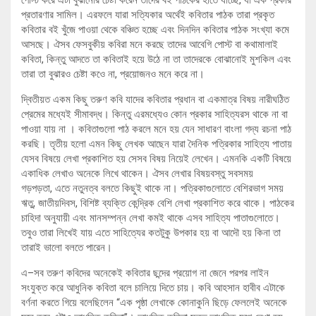
পোস্ট করে এটা বুঝানোর চেষ্টা করেন তাদের বই পাঠকের হাতে যাচ্ছে, যা এক প্রকার
প্রতারণার সামিল। এরফলে যারা সত্যিকার অর্থেই কবিতার পাঠক তারা প্রকৃত
কবিতার বই খুঁজে পাওয়া থেকে বঞ্চিত হচ্ছে এবং দিনদিন কবিতার পাঠক সংখ্যা কমে
আসছে। ঐসব ফেসবুকীয় কবিরা মনে করছে তাদের আবেগি পোস্ট বা কথামালাই
কবিতা, কিন্তু আদতে তা কবিতাই হয়ে উঠে না তা তাদেরকে বোঝানোই মুশকিল এবং
তারা তা বুঝারও চেষ্টা কওে না, প্রয়োজনও মনে করে না।
দ্বিতীয়ত একম কিছু তরুণ কবি যাদের কবিতার প্রধান বা একমাত্র বিষয় নারীঘঠিত
প্রেমের মধ্যেই সীমাবদ্ধ। কিন্তু এরমধ্যেও কোন প্রকার সাহিত্যরস থাকে না বা
পাওয়া যায় না । কবিতাগুলো পাঠ করলে মনে হয় যেন সাধারণ বাংলা গদ্য রচনা পাঠ
করছি। তৃতীয় হলো এমন কিছু লেখক আছেন যারা দৈনিক পত্রিকার সাহিত্য পাতায়
যেসব বিষয়ে লেখা প্রকাশিত হয় সেসব বিষয় নিয়েই লেখেন। এমনকি একটি বিষয়ে
একাধিক লেখাও অনেকে লিখে থাকেন। ঐসব লেখার বিষয়বস্তু সবসময়
গড়পড়তা, এতে নতুনত্ব বলতে কিছুই থাকে না। পত্রিকাগুলোতে বেশিরভাগ সময়
ঋতু, জাতীয়দিবস, বিশিষ্ট ব্যক্তি কেন্দ্রিক বেশি লেখা প্রকাশিত করে থাকে। পাঠকের
চাহিদা অনুযায়ী এবং মানসম্পন্ন লেখা কমই থাকে এসব সাহিত্য পাতাগুলোতে।
তবুও তারা লিখেই যায় এতে সাহিত্যের কতটুকু উপকার হয় বা আদৌ হয় কিনা তা
তারাই ভালো বলতে পারেন।
এ–সব তরুণ কবিদের অনেকেই কবিতার ছন্দের প্রয়োগ না জেনে পরপর লাইন
সংযুক্ত করে আধুনিক কবিতা বলে চালিয়ে দিতে চায়। কবি আহসান হাবীব এটাকে
বর্ণনা করতে গিয়ে বলেছিলেন “এক পৃষ্ঠা লেখাকে কোনাকুনি ছিড়ে ফেললেই অনেকে