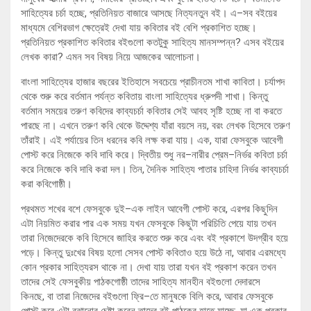
সাহিত্যের চর্চা হচ্ছে, প্রতিনিয়ত বাজারে আসছে নিত্যনতুন বই। এ–সব বইয়ের
মাধ্যমে বেশিরভাগ ক্ষেত্রেই দেখা যায় কবিতার বই বেশি প্রকাশিত হচ্ছে।
প্রতিনিয়ত প্রকাশিত কবিতার বইগুলো কতটুকু সাহিত্য মানসম্পন্ন? এসব বইয়ের
লেখক কারা? এমন সব বিষয় নিয়ে আজকের আলোচনা।
বাংলা সাহিত্যের হাজার বছরের ইতিহাসে সবচেয়ে প্রাচীনতম শাখা কাবিতা। চর্যাপদ
থেকে শুরু করে বর্তমান পর্যন্ত কবিতায় বাংলা সাহিত্যের ধ্রুপদী শাখা। কিন্তু
বর্তমান সময়ের তরুণ কবিদের কাব্যচর্চা কবিতার সেই আবহ সৃষ্টি হচ্ছে না বা করতে
পারছে না। এখনে তরুণ কবি থেকে উদ্দেশ্য যাঁরা বয়সে নয়, বরং লেখক হিসেবে তরুণ
তাঁরাই। এই পর্যায়ের তিন ধরনের কবি লক্ষ করা যায়। এক, যারা ফেসবুকে আবেগী
পোস্ট করে নিজেকে কবি দাবি করে। দ্বিতীয় শুধু নর–নারীর প্রেম–নির্ভর কবিতা চর্চা
করে নিজেকে কবি দাবি করা দল। তিন, দৈনিক সাহিত্য পাতার চাহিদা নির্ভর কাব্যচর্চা
করা কবিগোষ্ঠী।
প্রথমত শখের বশে ফেসবুকে দুই–এক লাইন আবেগী পোস্ট করে, এরপর কিছুদিন
এটা নিয়মিত করার পার এক সময় যখন ফেসবুকে কিছুটা পরিচিতি পেয়ে যায় তখন
তারা নিজেদেরকে কবি হিসেবে জাহির করতে শুরু করে এবং বই প্রকাশে উদগ্রীব হয়ে
পড়ে। কিন্তু দুঃখের বিষয় হলো সেসব পোস্ট কবিতাও হয়ে উঠে না, আবার এরমধ্যে
কোন প্রকার সাহিত্যরস থাকে না। দেখা যায় তারা যখন বই প্রকাশ করেন তখন
তাদের সেই ফেসবুকীয় পাঠকগোষ্ঠী তাদের সাহিত্য মানহীন বইগুলো দেদারসে
কিনছে, বা তারা নিজেদের বইগুলো ফ্রি–তে মানুষকে বিলি করে, আবার ফেসবুকে