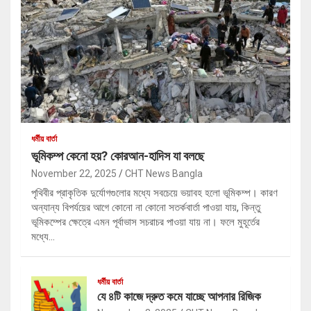
ধর্মীয় বার্তা
ভূমিকম্প কেনো হয়? কোরআন-হাদিস যা বলছে
November 22, 2025
CHT News Bangla
পৃথিবীর প্রাকৃতিক দুর্যোগগুলোর মধ্যে সবচেয়ে ভয়াবহ হলো ভূমিকম্প। কারণ
অন্যান্য বিপর্যয়ের আগে কোনো না কোনো সতর্কবার্তা পাওয়া যায়, কিন্তু
ভূমিকম্পের ক্ষেত্রে এমন পূর্বাভাস সচরাচর পাওয়া যায় না। ফলে মুহূর্তের
মধ্যে…
ধর্মীয় বার্তা
যে ৪টি কাজে দ্রুত কমে যাচ্ছে আপনার রিজিক