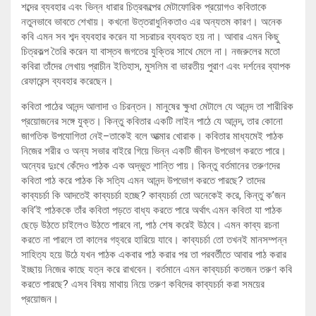
শব্দের ব্যবহার এবং ভিন্ন ধারার চিত্রকল্পের মেটাফোরিক প্রয়োগও কবিতাকে
নতুনভাবে ভাবতে শেখায়। কখনো উত্তরাধুনিকতাও এর অন্যতম কারণ। অনেক
কবি এমন সব শব্দ ব্যবহার করেন যা সচরাচর ব্যবহৃত হয় না। আবার এমন কিছু
চিত্রকল্প তৈরি করেন যা বাস্তব জগতের যুক্তির সাথে মেলে না। নজরুলের মতো
কবিরা তাঁদের লেখায় প্রাচীন ইতিহাস, মুসলিম বা ভারতীয় পুরাণ এবং দর্শনের ব্যাপক
রেফারেন্স ব্যবহার করেছেন।
কবিতা পাঠের আনন্দ আলাদা ও চিরন্তন। মানুষের ক্ষুধা মেটালে যে আনন্দ তা শারীরিক
প্রয়োজনের সঙ্গে যুক্ত। কিন্তু কবিতার একটি লাইন পাঠে যে আনন্দ, তার কোনো
জাগতিক উপযোগিতা নেই–তাকেই বলে আত্মার খোরাক। কবিতার মাধ্যমেই পাঠক
নিজের শরীর ও অন্য সভার বাইরে গিয়ে ভিন্ন একটি জীবন উপভোগ করতে পারে।
অন্যের দুঃখে কেঁদেও পাঠক এক অদ্ভুত শান্তি পায়। কিন্তু বর্তমানের তরুণদের
কবিতা পাঠ করে পাঠক কি সত্যি এমন আনন্দ উপভোগ করতে পারছে? তাদের
কাব্যচর্চা কি আদতেই কাব্যচর্চা হচ্ছে? কাব্যচর্চা তো অনেকেই করে, কিন্তু ক’জন
কবি’ই পাঠককে তাঁর কবিতা পড়তে বাধ্য করতে পারে অর্থাৎ এমন কবিতা যা পাঠক
ছেড়ে উঠতে চাইলেও উঠতে পারবে না, পাঠ শেষ করেই উঠবে। এমন কাব্য রচনা
করতে না পারলে তা কালের গহ্বরে হারিয়ে যাবে। কাব্যচর্চা তো তখনই মানসম্পন্ন
সাহিত্য হয়ে উঠে যখন পাঠক একবার পাঠ করার পর তা পরবর্তীতে আবার পাঠ করার
ইচ্ছায় নিজের কাছে যত্ন করে রাখবেন। বর্তমানে এমন কাব্যচর্চা কতজন তরুণ কবি
করতে পারছে? এসব বিষয় মাথায় নিয়ে তরুণ কবিদের কাব্যচর্চা করা সময়ের
প্রয়োজন।