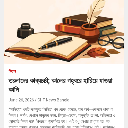
ফিচার
তরুণদের কাব্যচর্চা; কালের গহ্বরে হারিয়ে যাওয়া
কালি
June 26, 2026
CHT News Bangla
“সাহিত্য” শব্দটি সংস্কৃত “সহিত” শব্দ থেকে এসেছে, যার অর্থ–একসঙ্গে থাকা বা
মিলন। অর্থাৎ, যেখানে মানুষের হৃদয়, চিন্তা–চেতনা, অনুভূতি, কল্পনা, অভিজ্ঞতা ও
সৌন্দর্যের মিলন ঘটে, শিল্পরূপে প্রকাশিত হয়। এটি শুধু লেখার মাধ্যম নয়, বরং
মানুষের আত্মার প্রকাশ, সমাজের প্রতিচ্ছবি এবং যুগের ইতিহাসও বটে। বর্তমানেও