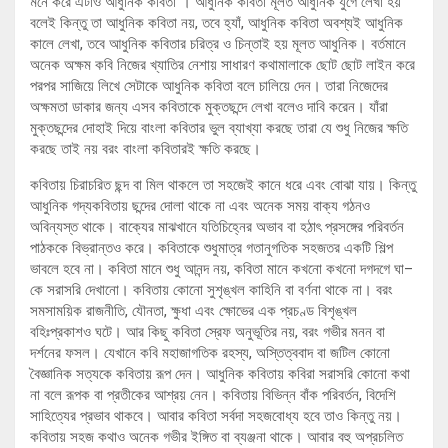
মনে করে এটাও আধুনিক কবিতা”। আধুনিক কবিতা মূলত আধুনিক যুগে লেখা হয়
বলেই কিন্তু তা আধুনিক কবিতা নয়, তবে হ্যাঁ, আধুনিক কবিতা অবশ্যই আধুনিক
কালে লেখা, তবে আধুনিক কবিতার চরিত্র ও চিন্তাই হয় মূলত আধুনিক। বর্তমানে
অনেক অক্ষম কবি নিজের খ্যাতির নেশায় সাধারণ কথামালাকে ছোট ছোট লাইন করে
পরপর সাজিয়ে লিখে সেটাকে আধুনিক কবিতা বলে চালিয়ে দেন। তারা নিজেদের
অক্ষমতা ডাকার জন্য এসব কবিতাকে মুক্তছন্দে লেখা বলেও দাবি করেন। যাঁরা
মুক্তছন্দের দোহাই দিয়ে বাংলা কবিতার ভুল ব্যাখ্যা করছে তারা যে শুধু নিজের ক্ষতি
করছে তাই নয় বরং বাংলা কবিতারই ক্ষতি করছে।
কবিতায় চিরাচরিত ছন্দ বা মিল থাকলে তা সহজেই কানে ধরে এবং বোঝা যায়। কিন্তু
আধুনিক গদ্যকবিতায় ছন্দের দোলা থাকে না এবং অনেক সময় বাক্য গঠনও
অবিন্যস্ত থাকে। বাক্যের মাঝখানে যতিচিহ্নের অভাব বা হঠাৎ প্রসঙ্গের পরিবর্তন
পাঠককে বিভ্রান্তও করে। কবিতাকে শুধুমাত্র গতানুগতিক সহজতর একটি শিল্প
ভাবলে হবে না। কবিতা মানে শুধু আনন্দ নয়, কবিতা মানে কখনো কখনো দগদগে ঘা–
কে সরাসরি দেখানো। কবিতায় কোনো সুশৃঙ্খল কাহিনি বা বর্ণনা থাকে না। বরং
সমসাময়িক রাজনীতি, যৌনতা, ক্ষুধা এবং ক্ষোভের এক প্রচণ্ড বিশৃঙ্খল
বহিঃপ্রকাশও ঘটে। আর কিছু কবিতা স্রেফ অনুভূতির নয়, বরং গভীর মনন বা
দর্শনের ফসল। যেখানে কবি মহাজাগতিক রহস্য, অস্তিত্ববাদ বা জটিল কোনো
বৈজ্ঞানিক সত্যকে কবিতায় রূপ দেন। আধুনিক কবিতায় কবিরা সরাসরি কোনো কথা
না বলে রূপক বা প্রতীকের আশ্রয় নেন। কবিতায় বিভিন্ন বাঁক পরিবর্তন, বিদেশি
সাহিত্যের প্রভাব থাকবে। আবার কবিতা সর্বদা সহজবোধ্য হবে তাও কিন্তু নয়।
কবিতায় সহজ কথাও অনেক গভীর ইঙ্গিত বা ব্যঞ্জনা থাকে। আবার বহু অপ্রচলিত