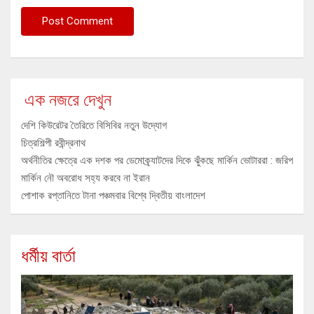
এক নজরে দেখুন
দেশি কিউরেটর তৈরিতে বিসিবির নতুন উদ্যোগ
চিত্রশিল্পী রবীন্দ্রনাথ
অর্থনীতির ক্ষেত্রে এক দশক পর ডেমোক্র্যাটদের দিকে ঝুঁকছে মার্কিন ভোটাররা : জরিপ
মার্কিন নৌ অবরোধ সহ্য করবে না ইরান
পোশাক রপ্তানিতে টানা পঞ্চমবার বিশ্বে দ্বিতীয় বাংলাদেশ
ধর্মীয় বার্তা