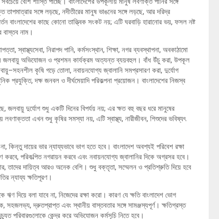
সবচেয়ে বেশি শাস্তি পাচ্ছে। বাংলাদেশের উপকূলীয় মানুষ লবণাক্ত পানির সঙ্গে
্ত তাপমাত্রার সঙ্গে লড়ছে, নদীতীরের মানুষ ভাঙনের সঙ্গে লড়ছে, আর দরিদ্র
িবর্তন বাংলাদেশের কাছে কোনো তাত্ত্বিক সংকট নয়; এটি ঘরবাড়ি হারানোর ভয়, ফসল নষ্ট
তার বাস্তব নাম।
 স্বাস্থ্যসেবা, নিরাপদ পানি, কর্মসংস্থান, শিক্ষা, নগর ব্যবস্থাপনা, অবকাঠামো
় জলবায়ু অভিযোজন ও প্রশমন কার্যক্রম অত্যন্ত ব্যয়বহুল। বাঁধ উঁচু করা, উপকূল
ায়ু–সহনশীল কৃষি গড়ে তোলা, নবায়নযোগ্য জ্বালানি সমপ্রসারণ করা, দুর্যোগ
নিক প্রযুক্তি, দক্ষ জনবল ও দীর্ঘমেয়াদি পরিকল্পনা প্রয়োজন। বাংলাদেশের নিজস্ব
, জলবায়ু দুর্যোগ শুধু একটি দিনের বিপর্যয় নয়; এর ক্ষত বহু বছর ধরে মানুষের
বণাক্ততা এখন শুধু কৃষির সমস্যা নয়, এটি স্বাস্থ্য, নারীজীবন, শিশুদের ভবিষ্যৎ
 না, কিন্তু দায়ের ভার ন্যায্যভাবে ভাগ হতে হবে। বাংলাদেশ অবশ্যই পরিবেশ রক্ষা
ত্রণ করবে, পরিকল্পিত নগরায়ন করবে এবং নবায়নযোগ্য জ্বালানির দিকে অগ্রসর হবে।
োর, তাদের দায়িত্ব আরও অনেক বেশি। শুধু বক্তৃতা, সম্মেলন ও প্রতিশ্রুতি দিয়ে হবে
ষতির ন্যায্য ক্ষতিপূরণ।
শকে ঋণ দিয়ে বলা যাবে না, নিজেদের রক্ষা করো। কারণ যে ক্ষতি বাংলাদেশ ভোগ
 সহজলভ্য, দ্রুতপ্রাপ্ত এবং স্থানীয় বাস্তবতার সঙ্গে সামঞ্জস্যপূর্ণ। ক্ষতিগ্রস্ত
্তুচ্যুত পরিবারগুলোকে কেন্দ্র করে অভিযোজন কর্মসূচি নিতে হবে।