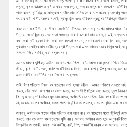
এটাই জলবায়ু জাস্টিসের সবচেয়ে বড় প্রশ্ন। যারা সবচেয়ে কম অপরাধ করেছে, তারা 
লড়ছে, কৃষক অনিশ্চিত বৃষ্টি ও খরার সঙ্গে লড়ছে, শহরের মানুষ জলাবদ্ধতা ও অতিরিক
পরিবারগুলো ঘূর্ণিঝড়, জলোচ্ছ্বাস ও জীবিকার অনিশ্চয়তার সঙ্গে লড়ছে। জলবায়ু পর
হওয়ার কষ্ট, পানীয় জলের সংকট, স্বাস্থ্যঝুঁকি এবং ভবিষ্যৎ প্রজন্মের নিরাপত্তাহীন
বাংলাদেশ একটি উন্নয়নশীল ও এলডিসি–উত্তরণরত দেশ। দেশের সামনে খাদ্য নিরাপত্তা,
উন্নয়ন ও দারিদ্র্য হ্রাসের মতো অসংখ্য জরুরি অগ্রাধিকার রয়েছে। এই বাস্তবতায
রক্ষা করা, নদী ব্যবস্থাপনা করা, জলাবদ্ধতা কমানো, লবণাক্ততা মোকাবিলা করা, জলব
পূর্বাভাস ও সাইক্লোন সেল্টার ব্যবস্থা উন্নত করা এসব কাজের জন্য বিপুল অর্থ, আধু
সক্ষমতা দিয়ে সবকিছু করা সম্ভব নয়।
২০০৯ সালের ঘূর্ণিঝড় আইলা বাংলাদেশের দক্ষিণ–পশ্চিমাঞ্চলের মানুষকে দেখিয়ে দিয়েছে
জীবন, কৃষি, পানীয় জল, বসতি ও জীবিকাকে বিপন্ন করে রাখে। উপকূলের বহু এলাকায় ল
এবং স্থানীয় অর্থনীতির সংকটেও পরিণত হয়েছে।
তাই বিশ্ব পরিবেশ দিবসে বাংলাদেশের বার্তা হওয়া উচিত– আমরা দায়িত্ব এড়াতে চাই
করবে, নদী–খাল–জলাশয় সংরক্ষণ করবে, বন ও জীববৈচিত্র্য রক্ষা করবে, দূষণ নিয়ন্
কিন্তু জলবায়ু পরিবর্তনের মূল দায় যাদের, অর্থাৎ উন্নত ও উচ্চ–নিঃসরণকারী দেশগুল
না; দরকার বাস্তব অর্থায়ন, সহজ শর্তে প্রযুক্তি হস্তান্তর, সক্ষমতা বৃদ্ধি এবং ক্ষয়ক্
জলবায়ু অর্থায়নকে ঋণের ফাঁদে পরিণত করা যাবে না। বাংলাদেশের মতো ঝুঁকিপূর্ণ দে
করছে, তার বড় অংশ বাংলাদেশের সৃষ্টি নয়। জলবায়ু অর্থায়ন হতে হবে অনুদানভিত্তিক,
উপকূলীয় জনগোষ্ঠী, কৃষক, মৎস্যজীবী, নারী, শিশু, শ্রমজীবী মানুষ এবং জলবায়ু–বাস