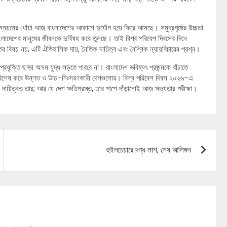
নয়নের ধোঁয়া আজ বাংলাদেশের আকাশে দুর্যোগ হয়ে ফিরে আসছে। সমুদ্রপৃষ্ঠের উচ্চতা
বাংলাদেশের মানুষের জীবনকে দুর্বিষহ করে তুলছে। তাই বিশ্ব পরিবেশ দিবসের দিনে
 বিষয় নয়; এটি ঐতিহাসিক দায়, নৈতিক দায়িত্ব এবং বৈশ্বিক ন্যায়বিচারের প্রশ্ন।
্রযুক্তি ছাড়া অসম যুদ্ধ লড়তে পারবে না। বাংলাদেশ ভবিষ্যৎ প্রজন্মকে বাঁচাতে
্বের, বিশেষ করে উন্নত ও উচ্চ–নিঃসরণকারী দেশগুলোর। বিশ্ব পরিবেশ দিবস ২০২৬–এ
ার, দায়িত্বও তার; আর যে দেশ ক্ষতিগ্রস্ত, তার পাশে দাঁড়ানোই আজ সভ্যতার পরীক্ষা।
হুইলচেয়ারে দগ্ধ লাশ, শেষ আলিঙ্গন