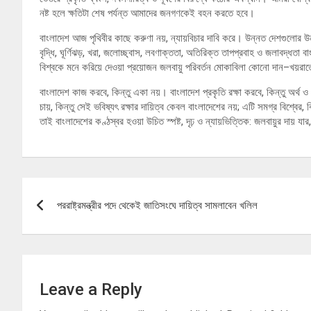
নষ্ট হলে ক্ষতিটা শেষ পর্যন্ত আমাদের জনগণকেই বহন করতে হবে।
বাংলাদেশ আজ পৃথিবীর কাছে করুণা নয়, ন্যায়বিচার দাবি করে। উন্নত দেশগুলোর উন্
বৃদ্ধি, ঘূর্ণিঝড়, খরা, জলোচ্ছ্বাস, লবণাক্ততা, অতিরিক্ত তাপপ্রবাহ ও জলাবদ্ধতা 
বিশ্বকে মনে করিয়ে দেওয়া প্রয়োজন জলবায়ু পরিবর্তন মোকাবিলা কোনো দান–খয়রাতের
বাংলাদেশ কাজ করবে, কিন্তু একা নয়। বাংলাদেশ প্রকৃতি রক্ষা করবে, কিন্তু অর্থ ও প
চায়, কিন্তু সেই ভবিষ্যৎ রক্ষার দায়িত্ব কেবল বাংলাদেশের নয়; এটি সমগ্র বিশ
তাই বাংলাদেশের কণ্ঠস্বর হওয়া উচিত স্পষ্ট, দৃঢ় ও ন্যায়ভিত্তিক: জলবায়ুর দায় য
Post
পররাষ্ট্রমন্ত্রীর পদে থেকেই জাতিসংঘে দায়িত্ব সামলাবেন খলিল
navigation
Leave a Reply