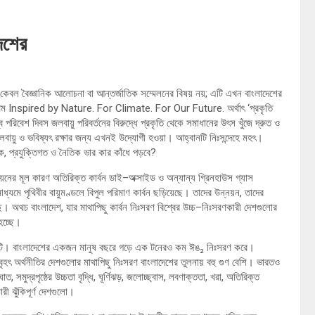
দেশের
কেবল বৈজ্ঞানিক আলোচনা বা আন্তর্জাতিক সম্মেলনের বিষয় নয়; এটি এখন বাংলাদেশের
াল থিম Inspired by Nature. For Climate. For Our Future. অর্থাৎ ‘প্রকৃতি
পরিবেশ দিবস জলবায়ু পরিবর্তনের বিরুদ্ধে প্রকৃতি থেকে সমাধানের উৎস খুঁজে দ্রুত ও
লবায়ু ও ভবিষ্যৎ রক্ষার জন্য এখনই উদ্যোগী হওয়া। আহ্বানটি নিঃসন্দেহে মহৎ।
িক, প্রযুক্তিগত ও নৈতিক ভার কার কাঁধে পড়বে?
্ণায়নের মূল কারণ অতিরিক্ত কার্বন ডাই–অক্সাইড ও অন্যান্য গ্রিনহাউস গ্যাস
্যমে পৃথিবীর বায়ুমণ্ডলে বিপুল পরিমাণ কার্বন ছড়িয়েছে। তাদের উন্নয়ন, তাদের
েছে। অথচ বাংলাদেশ, যার মাথাপিছু কার্বন নিঃসরণ বিশ্বের উচ্চ–নিঃসরণকারী দেশগুলোর
হচ্ছে।
োর একটি। বাংলাদেশের একজন মানুষ বছরে গড়ে এক টনেরও কম ঈঙ₂ নিঃসরণ করে।
িত ও বৃহৎ অর্থনীতির দেশগুলোর মাথাপিছু নিঃসরণ বাংলাদেশের তুলনায় বহু গুণ বেশি। ভারতও
 সমুদ্রপৃষ্ঠের উচ্চতা বৃদ্ধি, ঘূর্ণিঝড়, জলোচ্ছ্বাস, লবণাক্ততা, খরা, অতিরিক্ত
ী ঝুঁকিপূর্ণ দেশগুলো।