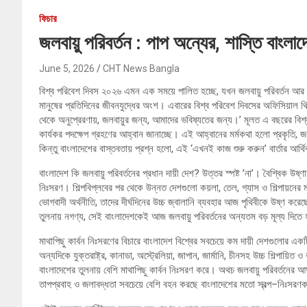
ফিচার
জলবায়ু পরিবর্তন : পাপ অন্যের, শাস্তি বাংলা
June 5, 2026
CHT News Bangla
বিশ্ব পরিবেশ দিবস ২০২৬ এমন এক সময়ে পালিত হচ্ছে, যখন জলবায়ু পরিবর্তন আর 
মানুষের প্রতিদিনের জীবনযুদ্ধের অংশ। এবারের বিশ্ব পরিবেশ দিবসের অফিসিয়
থেকে অনুপ্রেরণায়, জলবায়ুর জন্য, আমাদের ভবিষ্যতের জন্য।’ মূলত এ বছরের বিশ্ব 
কার্যকর পদক্ষেপ গ্রহণের আহ্বান জানাচ্ছে। এই আহ্বানের মর্মকথা হলো প্রকৃতি, জ
কিন্তু বাংলাদেশের বাস্তবতায় প্রশ্ন হলো, এই ‘এখনই কাজ শুরু করুন’ বার্তার আর্থ
বাংলাদেশ কি জলবায়ু পরিবর্তনের প্রধান দায়ী দেশ? উত্তর স্পষ্ট ’না’। বৈশ্বিক উষ
নিঃসরণ। শিল্পবিপ্লবের পর থেকে উন্নত দেশগুলো কয়লা, তেল, গ্যাস ও শিল্পায়নের মাধ
ভোগবাদী অর্থনীতি, তাদের দীর্ঘদিনের উচ্চ জ্বালানি ব্যবহার আজ পৃথিবীকে উষ্ণ কর
তুলনায় নগণ্য, সেই বাংলাদেশকেই আজ জলবায়ু পরিবর্তনের অন্যতম বড় মূল্য দিতে 
মাথাপিছু কার্বন নিঃসরণের বিচারে বাংলাদেশ বিশ্বের সবচেয়ে কম দায়ী দেশগুল
অন্যদিকে যুক্তরাষ্ট্র, কানাডা, অস্ট্রেলিয়া, জাপান, জার্মানি, চীনসহ উচ্চ শিল্পায়
বাংলাদেশের তুলনায় বেশি মাথাপিছু কার্বন নিঃসরণ করে। অথচ জলবায়ু পরিবর্তনের আঘাত,
তাপপ্রবাহ ও জলাবদ্ধতা সবচেয়ে বেশি বহন করছে বাংলাদেশের মতো স্বল্প–নিঃসরণকার