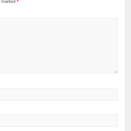
re marked
*