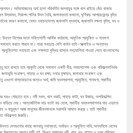
্রশমন। অভিযোজনের অর্থ হলো পরিবর্তিত জলবায়ুর সঙ্গে খাপ খাইয়ে বেঁচে থাকার
্ভাবন, নিরাপদ পানির উৎস তৈরি, জলাবদ্ধতা কমানো, ঘূর্ণিঝড় আশ্রয়কেন্দ্র বৃদ্ধি
ের কারণ কমানো, যেমন নবায়নযোগ্য জ্বালানি ব্যবহার, জ্বালানি দক্ষতা বৃদ্ধি, বন ও
্ত। উন্নত বিশ্বের মতো শক্তিশালী আর্থিক কাঠামো, আধুনিক প্রযুক্তি ও গবেষণা
 সমাধান করতে পারবে না। যারা সবচেয়ে বেশি কার্বন ডাই–অক্সাইড ও অন্যান্য
প্রযুক্তিগত সহায়তা এবং সক্ষমতা বৃদ্ধির বাস্তব সহযোগিতা পাওয়া গেলে বাংলাদেশের
্তু মনে রাখতে হবে প্রকৃতি থেকে সমাধান একটি ধীর, সময়সাপেক্ষ এবং পরিকল্পনানির্ভর
 জলাভূমি সংরক্ষণ, পাহাড় ও বন রক্ষা, নগরে বৃক্ষায়ন, জলাধার সংরক্ষণ এবং
এগুলো বাস্তবায়নের জন্যও অর্থ, জমি ব্যবস্থাপনা, প্রযুক্তি, গবেষণা, স্থানীয়
দের ঘরও গোছাতে হবে। নদী দখল, খাল ভরাট, পাহাড় কাটা, বন উজাড়, অপরিকল্পিত
ও বাড়িয়ে দেয়। আন্তর্জাতিক দায় যতই বড় হোক, স্থানীয় অব্যবস্থাপনার দায় এড়ানো
াপদাহ ও বায়ুদূষণ আজ মানুষের জীবনমানকে সরাসরি আঘাত করছে। তাই স্থানীয়
বিত পরিকল্পনা জরুরি।
নত দেশগুলোর কাছে জলবায়ু ন্যায্যতা, অর্থায়ন ও প্রযুক্তি দাবি; অন্যদিকে দেশের
 উষ্ণায়নের প্রধান দায়ী নই, কিন্তু আমাদের নদী, খাল, বন, পাহাড় ও নগর পরিবেশ