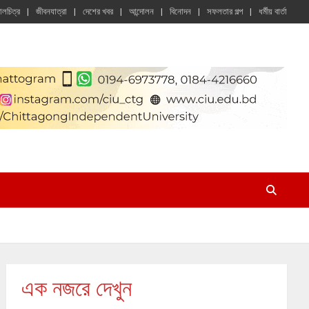
চালচিত্র
জীবনযাত্রা
দেশের খবর
আন্দোলন
বিনোদন
সফলতার গল্প
ধর্মীয় বার্তা
এক নজরে দেখুন