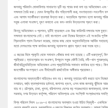
জলবায়ু পরিবর্তন মোকাবিলায় সাধারণত দুটি বড় পথের কথা বলা হয় অভিযোজন এবং প
সক্ষমতা তৈরি করা। যেমন উপকূলীয় বাঁধ শক্তিশালী করা, লবণাক্ততা–সহনশীল ফসল উদ
এবং আগাম সতর্কীকরণ ব্যবস্থা উন্নত করা। অন্যদিকে প্রশমন হলো জলবায়ু পরিবর্তন
সবুজ এলাকা সংরক্ষণ, দূষণ কমানো এবং কম–কার্বন উন্নয়নপথ গ্রহণ করা।
কিন্তু অভিযোজন ও প্রশমন, দুটিই ব্যয়বহুল এবং উচ্চ কারিগরি দক্ষতার সঙ্গে যুক
সক্ষমতা বাংলাদেশের নেই। তাই বাংলাদেশ একা নিজের উদ্যোগে এই সংকটের পূর্ণাঙ্গ
গ্রিনহাউস গ্যাস নিঃসরণ করেছে, তাদের কাছ থেকে অনুদানভিত্তিক আর্থিক সহায়তা, 
মতো দেশগুলোর পক্ষে কার্যকর জলবায়ু অ্যাকশন প্ল্যান গ্রহণ করা সহজ হবে।
এ বছরের থিমে প্রকৃতি থেকে সমাধান খোঁজার কথা বলা হয়েছে। এটি গুরুত্বপূর্ণ, কিন
প্রক্রিয়া। ম্যানগ্রোভ বন সংরক্ষণ, উপকূলে সবুজ বেষ্টনী তৈরি, নদী–খাল পুনরুদ্ধার,
জীববৈচিত্র্যভিত্তিক অভিযোজন এসব প্রকৃতিনির্ভর সমাধান কার্যকর হতে পারে। কিন্তু 
জনগোষ্ঠীর অংশগ্রহণ এবং দীর্ঘমেয়াদি রাজনৈতিক অঙ্গীকার প্রয়োজন।
বাংলাদেশের অভ্যন্তরীণ দায়িত্বও কম নয়। জলবায়ু ন্যায়ের দাবি করতে হলে নিজে
নগরায়ন, বর্জ্য ব্যবস্থাপনার দুর্বলতা, জলাশয় ধ্বংস, এসব কাজ জলবায়ু ঝুঁকিকে আর
যায় না। চট্টগ্রাম, ঢাকা, খুলনা, বরিশালসহ দেশের বড় শহরগুলোতে জলাবদ্ধতা, ত
সরকার, নগর উন্নয়ন কর্তৃপক্ষ, পরিবেশ অধিদপ্তর এবং সংশ্লিষ্ট সংস্থাগুলোর সমন্
বিশ্ব পরিবেশ দিবস ২০২৬–এ বাংলাদেশের অবস্থান হওয়া উচিত দ্বিমুখী– একদিকে উন্
ভেতরে প্রকৃতি ধ্বংস, দখলদারিত্ব ও দূষণের বিরুদ্ধে কঠোর অবস্থান। আমরা বৈশ্বিক