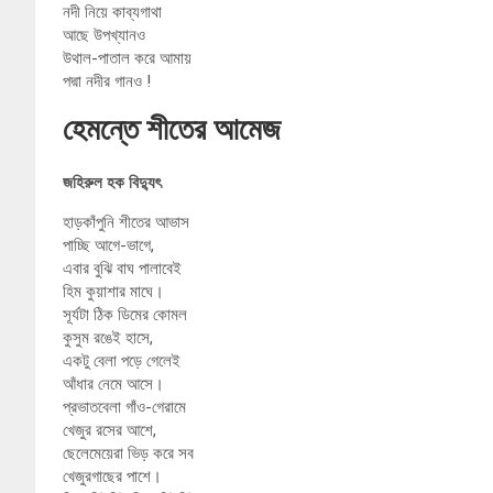
নদী নিয়ে কাব্যগাথা
আছে উপখ্যানও
উথাল-পাতাল করে আমায়
পদ্মা নদীর গানও !
হেমন্তে শীতের আমেজ
জহিরুল হক বিদ্যুৎ
হাড়কাঁপুনি শীতের আভাস
পাচ্ছি আগে-ভাগে,
এবার বুঝি বাঘ পালাবেই
হিম কুয়াশার মাঘে।
সূর্যটা ঠিক ডিমের কোমল
কুসুম রঙেই হাসে,
একটু বেলা পড়ে গেলেই
আঁধার নেমে আসে।
প্রভাতবেলা গাঁও-গেরামে
খেজুর রসের আশে,
ছেলেমেয়েরা ভিড় করে সব
খেজুরগাছের পাশে।