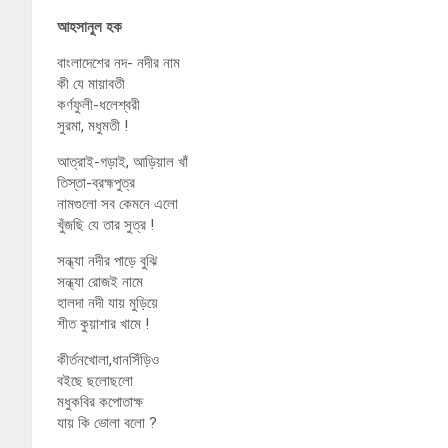
আহসানুল হক
বাংলাদেশের নদ- নদীর নাম
কী যে মায়াবতী
কর্ণফুলী-ধলেশ্বরী
সুরমা, মধুমতী !
আত্রাই-গড়াই, আড়িয়াল খাঁ
তিস্তা-ব্রহ্মপুত্র
নামগুলো সব কেমনে এলো
খুঁজছি যে তার সুত্র !
সন্ধ্যা নদীর পাড়ে বুঝি
সন্ধ্যা রোজই নামে
হালদা নদী যায় মুড়িয়ে
শীত কুয়াশার খামে !
কীর্তনখোলা,ধানসিঁড়িও
বইছে ছলোছলো
মধুকবির কপোতাক্ষ
যায় কি ভোলা বলো ?