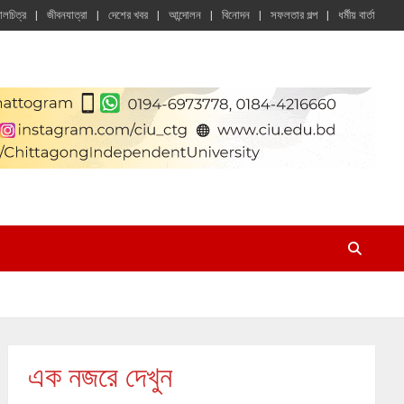
চালচিত্র
জীবনযাত্রা
দেশের খবর
আন্দোলন
বিনোদন
সফলতার গল্প
ধর্মীয় বার্তা
এক নজরে দেখুন