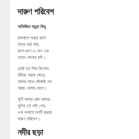
দারুণ পরিবেশ
অভিজিত বড়ুয়া বিভু
চারপাশে সরষে হাসে
গন্ধে ভরা মাঠ,
রূপে-গুণে এ যেন এক
হলদে সোনার হাট।
ছোট্ট যত শিশু কিশোর
হাঁটছে সরষে ক্ষেতে,
তাদের সাথে মৌমাছি দল
আছে খেলায় মেতে।
সূর্যি মামার রোদ আদরে
খুশির তো নাই শেষ,
এক কথাতে মনটি রাঙায়
দারুণ পরিবেশ।
নদীর ছড়া