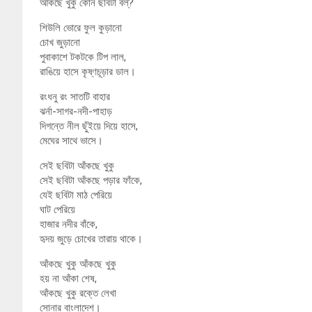
আঁকছে খুকু কোন ছবিটা বল্?
শিউলি ভোরে ফুল কুড়ানো
চোখ জুড়ানো
পুবাকাশে টকটকে টিপ লাল,
রাঙিয়ে হাসে কৃষ্ণচূড়ার ডাল।
রংধনু রং সাতটি বাহার
ঝর্না-সাগর-নদী-পাহাড়
দিগন্তে নীল ছুঁইয়ে দিয়ে হাসে,
মেঘের সাথে ভাসে।
সেই ছবিটা আঁকছে খুকু
সেই ছবিটা আঁকছে পড়ার ফাঁকে,
যেই ছবিটা মাঠ পেরিয়ে
ঘাট পেরিয়ে
হাজার নদীর বাঁকে,
হৃদয় জুড়ে চোখের তারায় থাকে।
আঁকছে খুকু আঁকছে খুকু
হয় না আঁকা শেষ,
আঁকছে খুকু রক্তে লেখা
সোনার বাংলাদেশ।