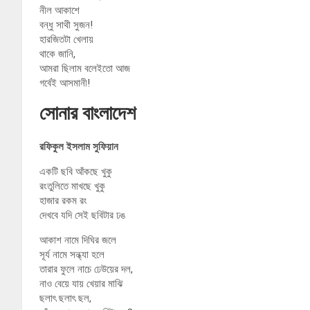
নীল আকাশে
বন্ধু সাথী সুজন!
হারজিতটা খেলায়
থাকে জানি,
আমরা ছিলাম বলেইতো আজ
গর্বেই আসমানী!
সোনার বাংলাদেশ
রফিকুল ইসলাম সুফিয়ান
একটি ছবি আঁকছে খুকু
রংতুলিতে মাখছে খুকু
হাজার রকম রং
দেখবে যদি সেই ছবিটার ঢঙ
আকাশ নামে দিঘির জলে
সূর্য নামে সন্ধ্যা হলে
তারার ফুলে নাচে ঢেউয়ের দল,
নাও বেয়ে যায় খেয়ার মাঝি
ছলাৎ ছলাৎ ছল,