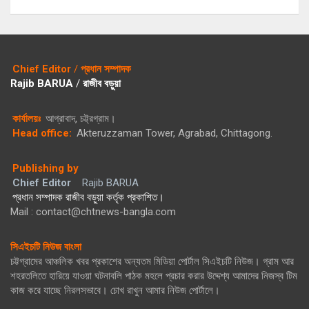
Chief Editor
/
প্রধান সম্পাদক
Rajib BARUA
/
রাজীব বড়ুয়া
কার্যালয়ঃ
আগ্রাবাদ, চট্ট্রগ্রাম।
Head office:
Akteruzzaman Tower, Agrabad, Chittagong.
Publishing by
Chief Editor
Rajib BARUA
প্রধান সম্পাদক রাজীব বড়ুয়া কর্তৃক প্রকাশিত।
Mail : contact@chtnews-bangla.com
সিএইচটি নিউজ বাংলা
চট্টগ্রামের আঞ্চলিক খবর প্রকাশের অন্যতম মিডিয়া পোর্টাল সিএইচটি নিউজ। গ্রাম আর
শহরতলিতে হারিয়ে যাওয়া ঘটনাবলি পাঠক মহলে প্রচার করার উদ্দেশ্য আমাদের নিজস্ব টিম
কাজ করে যাচ্ছে নিরলসভাবে। চোখ রাখুন আমার নিউজ পোর্টালে।